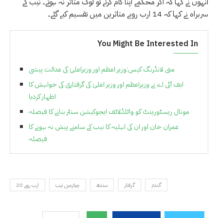
انہوں نے کہا کہ اگر محکمے اپنا کام کرتے تو لوگ متاثر نہ ہوتے۔ نیب کے
سربراہ نے کہا کہ 14 ارب روپے متاثرین میں تقسیم کیے گئے۔
You Might Be Interested In
منی لانڈرنگ کیس:وزیر اعظم اور وزیراعلیٰ کی عدالت پیشی
ایف آئی اے نے وزیراعظم اور وزیر اعلیٰ کی گرفتاری کی خواہش کا
اظہار کردیا
مونال ریسٹورینٹ کو وائلڈلائف ایجوکیشن سنٹر بنانے کا فیصلہ
عمران خان اور ان کی اہلیہ کا نیب کے سامنے پیش نہ ہونے کا
فیصلہ
گندم
گرفتار
سندھ
چیئرمین نیب
20 ارب روپے