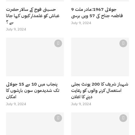
9 جولائی 1967:مادر ملت
حسینی فوج کے سالار حضرت
فاطمہ جناح کی 57 ویں برسی
عباسّ کو علمدار کیوں کہا جاتا
ہے ؟
July 9, 2024
July 9, 2024
شہباز شریف کا 200 یونٹ بجلی
پنجاب میں 10 سے 15 جولائی
استعمال کرنے والوں کو رعایت
تک شدیدمون سون بارشوں کا
دینے کا اعلان
امکان
July 9, 2024
July 9, 2024