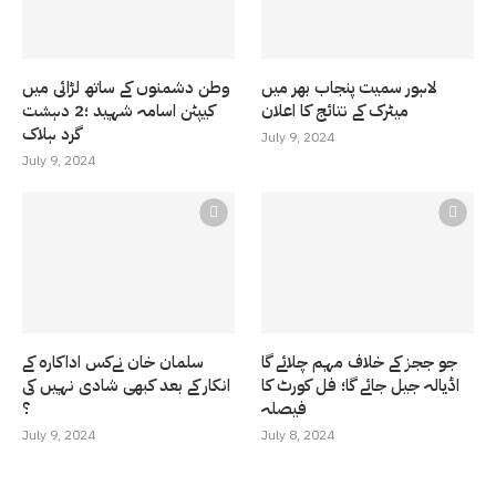
لاہور سمیت پنجاب بھر میں
وطن دشمنوں کے ساتھ لڑائی میں
میٹرک کے نتائج کا اعلان
کیپٹن اسامہ شہید ؛2 دہشت
گرد ہلاک
July 9, 2024
July 9, 2024
جو ججز کے خلاف مہم چلائے گا
سلمان خان نےکس اداکارہ کے
اڈیالہ جیل جائے گا؛ فل کورٹ کا
انکار کے بعد کبھی شادی نہیں کی
فیصلہ
؟
July 9, 2024
July 8, 2024