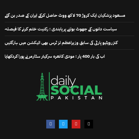
مسعود پزشکیان ایک کروڑ 70 لاکھ ووٹ حاصل کرکے ایران کے صدر بن گئے
سیاست دانوں کے جھوٹ بولنے پر پابندی ؛ رکنیت ختم کرنے کا فیصلہ
کنزرویٹیو پارٹی کی سابق وزیراعظم لز ٹرس بھی الیکشن میں ہارگئیں
اب کی بار 400 پار ؛ مودی کانعرہ سرکیئر سٹارمر نے پورا کردکھایا