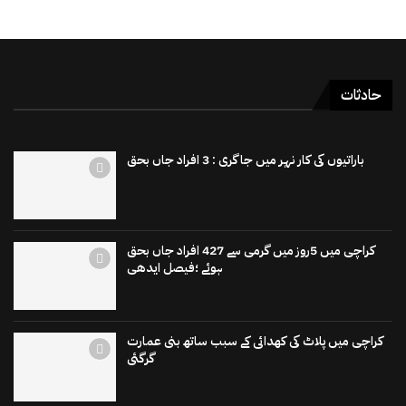
حادثات
باراتیوں کی کار نہر میں جاگری : 3 افراد جاں بحق
کراچی میں 5روز میں گرمی سے 427 افراد جاں بحق
ہوئے ؛فیصل ایدھی
کراچی میں پلاٹ کی کھدائی کے سبب ساتھ بنی عمارت
گرگئی