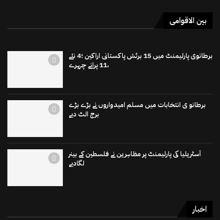
بین الاقوامی
برطانوی پارلیمنٹ میں 15 برٹش پاکستانی اراکین ؛4 نئے
،11 پرانے چہرے
برطانو ی انتخابات میں مسلم امیدواروں نے بڑے بڑے
برج الٹ دیے
آسٹریلیا کی پارلیمنٹ پر مظاہرین نے فلسطین کے بینر
لگادیے
اخبار