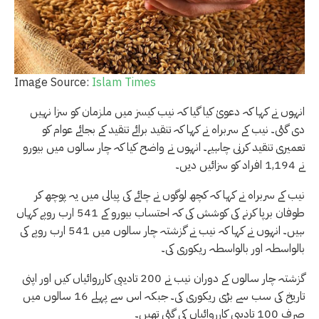
Image Source:
Islam Times
انہوں نے کہا کہ دعویٰ کیا گیا کہ نیب کیسز میں ملزمان کو سزا نہیں
دی گئی۔ نیب کے سربراہ نے کہا کہ تنقید برائے تنقید کے بجائے عوام کو
تعمیری تنقید کرنی چاہیے۔ انہوں نے واضح کیا کہ چار سالوں میں بیورو
نے 1,194 افراد کو سزائیں دیں۔
نیب کے سربراہ نے کہا کہ کچھ لوگوں نے چائے کی پیالی میں یہ پوچھ کر
طوفان برپا کرنے کی کوشش کی کہ احتساب بیورو کے 541 ارب روپے کہاں
ہیں۔ انہوں نے کہا کہ نیب نے گزشتہ چار سالوں میں 541 ارب روپے کی
بالواسطہ اور بالواسطہ ریکوری کی۔
گزشتہ چار سالوں کے دوران نیب نے 200 تادیبی کارروائیاں کیں اور اپنی
تاریخ کی سب سے بڑی ریکوری کی۔ جبکہ اس سے پہلے 16 سالوں میں
صرف 100 تادیبی کارروائیاں کی گئی تھیں۔