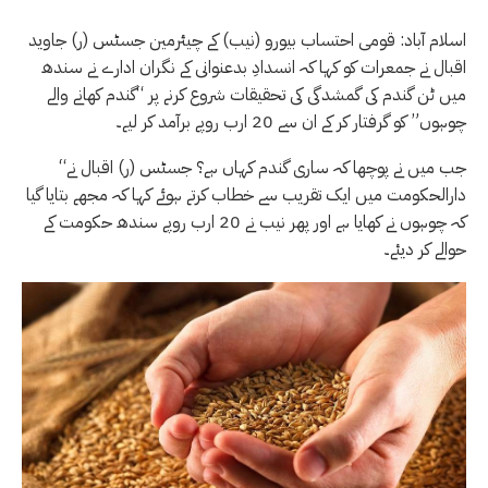
اسلام آباد: قومی احتساب بیورو (نیب) کے چیئرمین جسٹس (ر) جاوید
اقبال نے جمعرات کو کہا کہ انسدادِ بدعنوانی کے نگران ادارے نے سندھ
میں ٹن گندم کی گمشدگی کی تحقیقات شروع کرنے پر “گندم کھانے والے
چوہوں” کو گرفتار کر کے ان سے 20 ارب روپے برآمد کر لیے۔
“جب میں نے پوچھا کہ ساری گندم کہاں ہے؟ جسٹس (ر) اقبال نے
دارالحکومت میں ایک تقریب سے خطاب کرتے ہوئے کہا کہ مجھے بتایا گیا
کہ چوہوں نے کھایا ہے اور پھر نیب نے 20 ارب روپے سندھ حکومت کے
حوالے کر دیئے۔