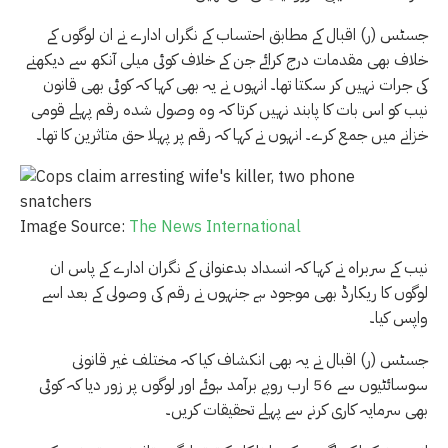
جسٹس (ر) اقبال کے مطابق احتساب کے نگراں ادارے نے ان لوگوں کے
خلاف بھی مقدمات درج کرائے جن کے خلاف کوئی میلی آنکھ سے دیکھنے
کی جرات نہیں کر سکتا تھا۔ انہوں نے یہ بھی کہا کہ کوئی بھی قانون
نیب کو اس بات کا پابند نہیں کرتا کہ وہ وصول شدہ رقم پہلے قومی
خزانے میں جمع کرے۔ انہوں نے کہا کہ رقم پر پہلا حق متاثرین کا تھا۔
Image Source:
The News International
نیب کے سربراہ نے کہا کہ انسداد بدعنوانی کے نگران ادارے کے پاس ان
لوگوں کا ریکارڈ بھی موجود ہے جنہوں نے رقم کی وصولی کے بعد اسے
واپس کیا۔
جسٹس (ر) اقبال نے یہ بھی انکشاف کیا کہ مختلف غیر قانونی
سوسائٹیوں سے 56 ارب روپے برآمد ہوئے اور لوگوں پر زور دیا کہ کوئی
بھی سرمایہ کاری کرنے سے پہلے تحقیقات کریں۔