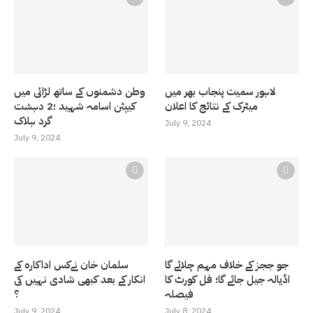
لاہور سمیت پنجاب بھر میں
وطن دشمنوں کے ساتھ لڑائی میں
میٹرک کے نتائج کا اعلان
کیپٹن اسامہ شہید ؛2 دہشت
گرد ہلاک
July 9, 2024
July 9, 2024
جو ججز کے خلاف مہم چلائے گا
سلمان خان نےکس اداکارہ کے
اڈیالہ جیل جائے گا؛ فل کورٹ کا
انکار کے بعد کبھی شادی نہیں کی
فیصلہ
؟
July 9, 2024
July 8, 2024