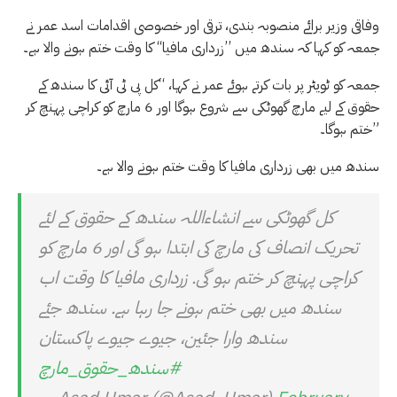
وفاقی وزیر برائے منصوبہ بندی، ترقی اور خصوصی اقدامات اسد عمر نے
جمعہ کو کہا کہ سندھ میں ’’زرداری مافیا‘‘ کا وقت ختم ہونے والا ہے۔
جمعہ کو ٹویٹر پر بات کرتے ہوئے عمر نے کہا، “کل پی ٹی آئی کا سندھ کے
حقوق کے لیے مارچ گھوٹکی سے شروع ہوگا اور 6 مارچ کو کراچی پہنچ کر
ختم ہوگا۔”
سندھ میں بھی زرداری مافیا کا وقت ختم ہونے والا ہے۔
کل گھوٹکی سے انشاءاللہ سندھ کے حقوق کے لئے
تحریک انصاف کی مارچ کی ابتدا ہو گی اور 6 مارچ کو
کراچی پہنچ کر ختم ہو گی. زرداری مافیا کا وقت اب
سندھ میں بھی ختم ہونے جا رہا ہے. سندھ جئے
سندھ وارا جئین، جیوے جیوے پاکستان
#سندھ_حقوق_مارچ