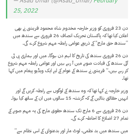
— Asad Umar (@Asad_Umar)
February
25, 2022
دن 23 فروری کو وزیر خارجہ مخدوم شاہ محمود قریشی نے بھی
اعلان کیا تھا کہ پاکستان تحریک انصاف 26 فروری سے سندھ میں
’’سندھ حق مارچ‘‘ کے ذریعے عوامی رابطہ مہم شروع کرے گی۔
دن 26 فروری سندھ کی تاریخ کا اہم دن ہوگا۔ میں اور ہماری پی ٹی
آئی سندھ کی قیادت صوبے میں آ رہے ہیں اور عوامی رابطہ مہم شروع
کر رہے ہیں،” قریشی نے سندھ کے عوام کے لیے ایک ویڈیو پیغام میں کہا
تھا۔
وزیر خارجہ نے کہا تھا کہ وہ سندھ کے لوگوں سے رابطہ کریں گے اور
انہیں حقائق بتائیں گے کہ گزشتہ 15 سالوں میں ان کے ساتھ کیا ہوا۔
دن 26 فروری سے 6 مارچ تک سندھ حقوق مارچ کی یہ مہم صوبے کے
تمام 27 اضلاع کا احاطہ کرے گی۔
’’میں سندھ میں بد نظمی، لوٹ مار اور بدعنوانی کے اس نظام سے