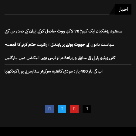
اخبار
مسعود پزشکیان ایک کروڑ 70 لاکھ ووٹ حاصل کرکے ایران کے صدر بن گئے
سیاست دانوں کے جھوٹ بولنے پر پابندی ؛ رکنیت ختم کرنے کا فیصلہ
کنزرویٹیو پارٹی کی سابق وزیراعظم لز ٹرس بھی الیکشن میں ہارگئیں
اب کی بار 400 پار ؛ مودی کانعرہ سرکیئر سٹارمر نے پورا کردکھایا