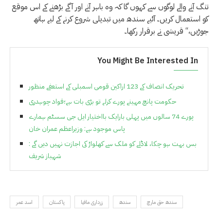
تنگ آنے والے لوگوں سے کہوں گا کہ وہ باہر آنے اور آگے بڑھنے کے اس موقع
کو استعمال کریں۔ آئیے سندھ میں تبدیلی شروع کرنے کے لیے ہاتھ
جوڑیں،‘‘ قریشی نے برقرار رکھا۔
You Might Be Interested In
تحریک انصاف کے 123 اراکین قومی اسمبلی کے استعفے منظور
حکومت پانچ مہینے پورے کرلے تو بڑی بات ہے؛فواد چوہدری
پورے 74 سالوں میں پہلی بارایک بااختیار ایل جی سسٹم ہمارے
پاس موجود ہے: وزیراعظم عمران خان
بس بہت ہو چکا، لاڈلے کو ملک سے کھلواڑ کی اجازت نہیں دیں گے :
شہباز شریف
سندھ حق مارچ
سندھ
زرداری مافیا
پاکستان
اسد عمر