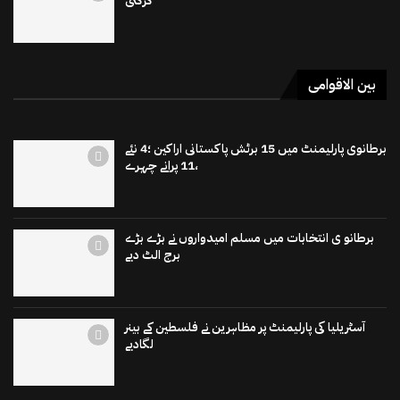
گرگئی
بین الاقوامی
برطانوی پارلیمنٹ میں 15 برٹش پاکستانی اراکین ؛4 نئے
،11 پرانے چہرے
برطانو ی انتخابات میں مسلم امیدواروں نے بڑے بڑے
برج الٹ دیے
آسٹریلیا کی پارلیمنٹ پر مظاہرین نے فلسطین کے بینر
لگادیے