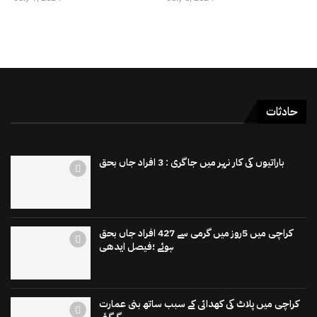
حادثات
باراتیوں کی کار نہر میں جاگری : 3 افراد جاں بحق
کراچی میں 5روز میں گرمی سے 427 افراد جاں بحق
ہوئے ؛فیصل ایدھی
کراچی میں پلاٹ کی کھدائی کے سبب ساتھ بنی عمارت