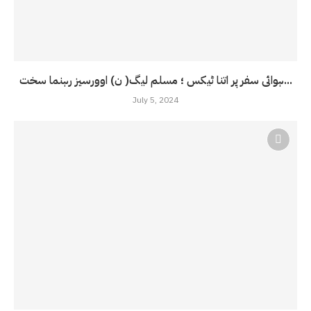
ہوائی سفر پر اتنا ٹیکس ؛ مسلم لیگ( ن) اوورسیز رہنما سخت...
July 5, 2024