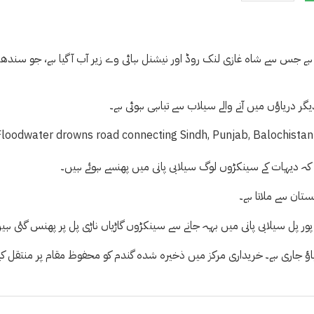
ی ہے جس سے شاہ غازی لنک روڈ اور نیشنل ہائی وے زیر آب آ گیا ہے، جو سندھ،
ر دریاؤں میں آنے والے سیلاب سے تباہی ہوئی ہے۔
 کہ دیہات کے سینکڑوں لوگ سیلابی پانی میں پھنسے ہوئے ہیں۔
ستان سے ملاتا ہے۔
 پور پل سیلابی پانی میں بہہ جانے سے سینکڑوں گاڑیاں ناڑی پل پر پھنس گئی ہی
 کوٹ مٹھن کے مقام پر 7 لاکھ کیوسک کا بہاؤ جاری ہے۔ خریداری مرکز میں ذخیرہ شدہ گندم کو محفوظ مقام پر منتقل کی