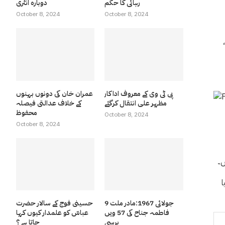
رہائی کا حکم
دوبارہ انٹری
October 8, 2024
October 8, 2024
پی ٹی وی کے معروف اداکار
عمران خان کی دونوں بہنوں
مظہر علی انتقال کرگئے
کے خلاف عدالتی فیصلہ
محفوظ
October 8, 2024
October 8, 2024
ں۔
ا
9 جولائی 1967:مادر ملت
حسینی فوج کے سالار حضرت
فاطمہ جناح کی 57 ویں
عباسّ کو علمدار کیوں کہا
برسی
جاتا ہے ؟