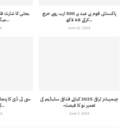
پاکستانی قوم نے عید پر 500 ارب روپے خرچ
کرکے 68 لاکھ...
میگاواٹ تک پہنچ...
4
June 22, 2024
چیمپیئنز ٹرافی 2025 کیلئے قذافی سٹیڈیم کی
سی ٹی ڈی کا پنج
تعمیر نو کا فیصلہ
آپریشن : 15...
24
June 3, 2024