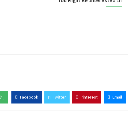
You Might Be Interested In
0
Facebook
Twitter
Pinterest
Email