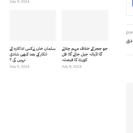
July 9, 2024
pre
جو ججز کے خلاف مہم چلائے
سلمان خان نےکس اداکارہ کے
گا اڈیالہ جیل جائے گا؛ فل
انکار کے بعد کبھی شادی
کورٹ کا فیصلہ
نہیں کی ؟
July 9, 2024
July 8, 2024