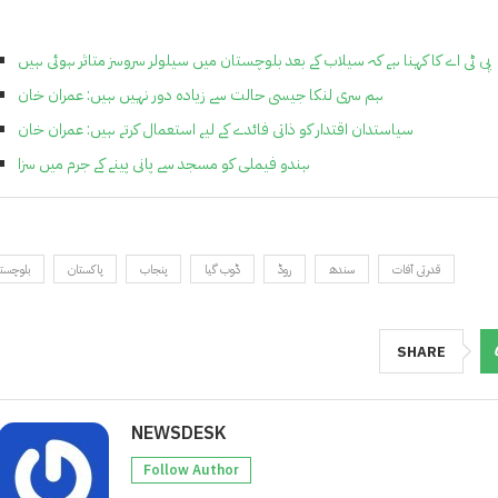
پی ٹی اے کا کہنا ہے کہ سیلاب کے بعد بلوچستان میں سیلولر سروسز متاثر ہوئی ہیں
ہم سری لنکا جیسی حالت سے زیادہ دور نہیں ہیں: عمران خان
سیاستدان اقتدار کو ذاتی فائدے کے لیے استعمال کرتے ہیں: عمران خان
ہندو فیملی کو مسجد سے پانی پینے کے جرم میں سزا
قدرتی آفات
سندھ
روڈ
ڈوب گیا
پنجاب
پاکستان
بلوچست
SHARE
NEWSDESK
Follow Author