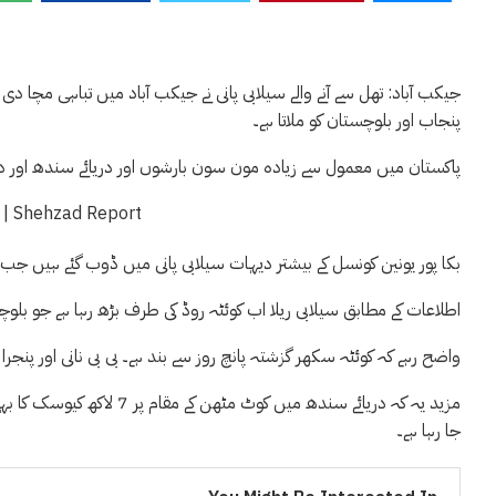
جیکب آباد: تھل سے آنے والے سیلابی پانی نے جیکب آباد میں تباہی مچا د
پنجاب اور بلوچستان کو ملاتا ہے۔
پاکستان میں معمول سے زیادہ مون سون بارشوں اور دریائے سندھ اور دیگ
بکا پور یونین کونسل کے بیشتر دیہات سیلابی پانی میں ڈوب گئے ہیں جب
اطلاعات کے مطابق سیلابی ریلا اب کوئٹہ روڈ کی طرف بڑھ رہا ہے جو بلوچ
واضح رہے کہ کوئٹہ سکھر گزشتہ پانچ روز سے بند ہے۔ بی بی نانی اور پنجرا
مزید یہ کہ دریائے سندھ میں
جا رہا ہے۔