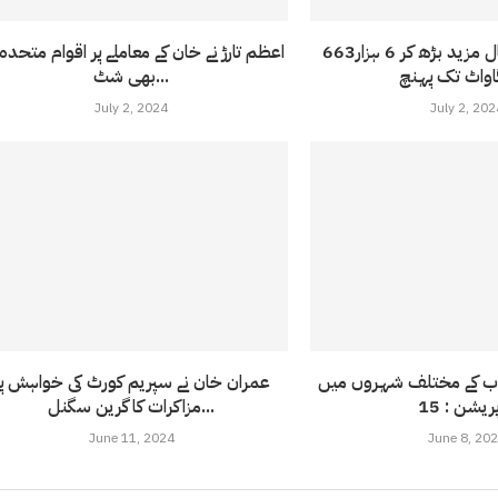
بجلی کا شارٹ فال مزید بڑھ کر 6 ہزار663
اعظم تارڑ نے خان کے معاملے پر اقوام متحدہ
بھی شٹ...
July 2, 2024
July 2, 202
اب کے مختلف شہروں میں
عمران خان نے سپریم کورٹ کی خواہش پر
مزاکرات کا گرین سگنل...
June 11, 2024
June 8, 20