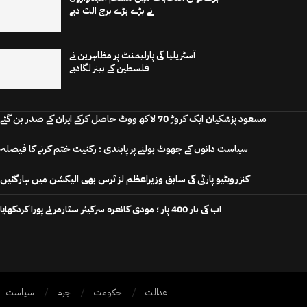
نے بڑے بڑے برج الٹ دیے
آسٹریلیا کی پارلیمنٹ پر مظاہرین نے
فلسطین کے بینر لگادیے
مسعود پزشکیان ایک کروڑ 70 لاکھ ووٹ حاصل کرکے ایران کے صدر بن گئے
سیاست دانوں کے جھوٹ بولنے پر پابندی ؛ رکنیت ختم کرنے کا فیصلہ
کنزرویٹیو پارٹی کی سابق وزیراعظم لز ٹرس بھی الیکشن میں ہارگئیں
اب کی بار 400 پار ؛ مودی کانعرہ سرکیئر سٹارمر نے پورا کردکھایا
عدالت
حکومت
جرم
سیاست