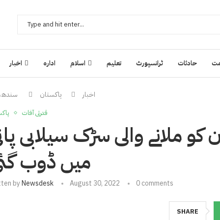
ت
حادثات
ٹرانسپورٹ
تعلیم
اسلام
ادارہ
اخبار
اخبار
پاکستان
سندھ، پ
قدرتی آفات
پاکس
و ملانے والی سڑک سیلابی پان
میں ڈوب گئ
tten by
Newsdesk
August 30, 2022
0 comments
SHARE