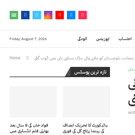
احتساب
اپوزیشن
آلودگی
Friday, August 7, 2026
نجاب، بلوچستان کو ملانے والی سڑک سیلابی پانی میں ڈوب گئی
Home
تان
تازہ ترین پوسٹس
ی
ی
wri
ہائیکورٹ کا تحریک انصاف
فواد خان کی 8 سال بعد
کی رہنما زرتاج گل کی فوری
بھارتی فلم انڈسٹری میں