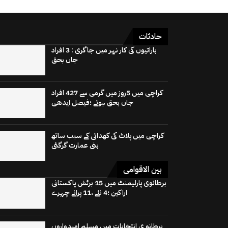
حادثات
باراتیوں کی کار نہر میں جاگری : 3 افراد
جاں بحق
کراچی میں 5روز میں گرمی سے 427 افراد
جاں بحق ہوئے ؛فیصل ایدھی
کراچی میں پلاٹ کی کھدائی کے سبب ساتھ
بنی عمارت گرگئی
بین الاقوامی
برطانوی پارلیمنٹ میں 15 برٹش پاکستانی
اراکین ؛4 نئے ،11 پرانے چہرے
برطانو ی انتخابات میں مسلم امیدواروں