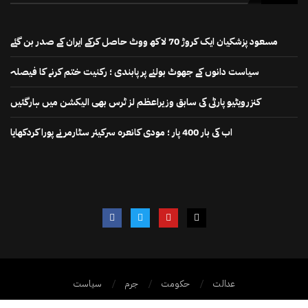
مسعود پزشکیان ایک کروڑ 70 لاکھ ووٹ حاصل کرکے ایران کے صدر بن گئے
سیاست دانوں کے جھوٹ بولنے پر پابندی ؛ رکنیت ختم کرنے کا فیصلہ
کنزرویٹیو پارٹی کی سابق وزیراعظم لز ٹرس بھی الیکشن میں ہارگئیں
اب کی بار 400 پار ؛ مودی کانعرہ سرکیئر سٹارمر نے پورا کردکھایا
عدالت
حکومت
جرم
سیاست