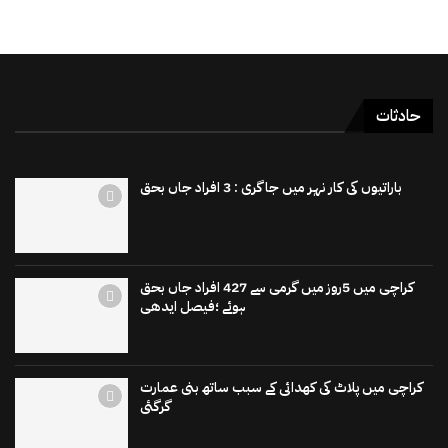
حادثات
باراتیوں کی کار نہر میں جاگری : 3 افراد جاں بحق
کراچی میں 5روز میں گرمی سے 427 افراد جاں بحق
ہوئے ؛فیصل ایدھی
کراچی میں پلاٹ کی کھدائی کے سبب ساتھ بنی عمارت
گرگئی