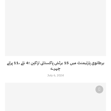
برطانوی پارلیمنٹ میں 15 برٹش پاکستانی اراکین ؛4 نئے ،11 پرانے
چہرے
July 6, 2024