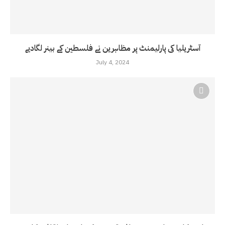
آسٹریلیا کی پارلیمنٹ پر مظاہرین نے فلسطین کے بینر لگادیے
July 4, 2024