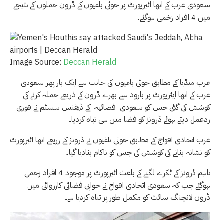
سعودی عرب کے ابھا ائیرپورٹ پر حوثی باغیوں کے ڈرون حملوں کے نتیجے
میں 4 افراد زخمی ہوگئے۔
Image Source:
Deccan Herald
عرب میڈیا کے مطابق حوثی باغیوں کی جانب سے ایک بار پھر سعودی
عرب کے ابھا ایئرپورٹ پر بارود سے بھرے ڈرون کے ذریعے حملہ کرنے کی
کوشش کی گئی جس کو سعودی فضائیہ کے ڈیفنس سسٹم نے فوری
ردعمل دیتے ہوئے ڈرونز کو فضا میں ہی تباہ کردیا۔
عرب اتحادی افواج کے مطابق حوثی باغیوں نے ڈرونز کے زریعے ابھا ائیرپورٹ
کو نشانہ بنانے کی کوشش کی جس کو ناکام بنادیا گیا۔
تاہم ڈرونز کے ٹکرے لگنے کے باعث ائیرپورٹ پر موجود 4 افراد زخمی
ہوگئے جب کہ سعودی اتحادی افواج نے جوابی فضائی کارروائی میں
ڈرون لانچنگ سائٹ کو مکمل طور پر تباہ کردیا ہے۔