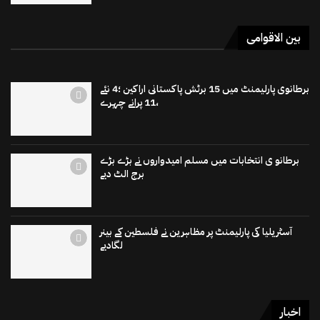
بین الاقوامی
برطانوی پارلیمنٹ میں 15 برٹش پاکستانی اراکین ؛4 نئے
،11 پرانے چہرے
برطانو ی انتخابات میں مسلم امیدواروں نے بڑے بڑے
برج الٹ دیے
آسٹریلیا کی پارلیمنٹ پر مظاہرین نے فلسطین کے بینر
لگادیے
اخبار