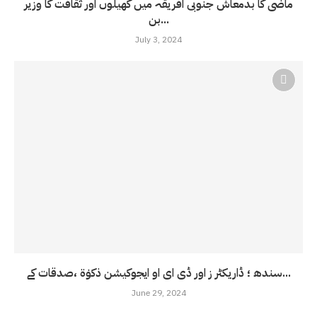
ماضی کا بدمعاش جنوبی افریقہ میں کھیلوں اور ثقافت کا وزیر
بن...
July 3, 2024
سندھ ؛ ڈاریکٹر ز اور ڈی ای او ایجوکیشن ذکوٰۃ ،صدقات کے...
June 29, 2024