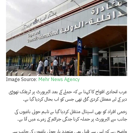
Image Source:
Mehr News Agency
عرب اتحادی افواج کا کہنا ہے کہ حملے کے بعد ائیرپورٹ پر ٹریفک تھوڑی
دیر کے لیے معطل کردی گئی تھی جس کو اب بحال کردیا گیا ہے۔
زخمی افراد کو بھی اسپتال منتقل کردیا گیا ہے تاہم حوثی باغیوں کی
جانب سے ائیرپورٹ پر حملہ کرنا جنگی جرائم کے زمرے میں آتا ہے۔
واضح رہے کہ اس سے قبل بھی متعدد بار حوثی باغیوں کی جانب سے