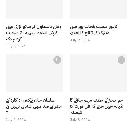
لاہور سمیت پنجاب بھر میں
وطن دشمنوں کے ساتھ لڑائی میں
میٹرک کے نتائج کا اعلان
کیپٹن اسامہ شہید ؛2 دہشت
گرد ہلاک
July 9, 2024
July 9, 2024
جو ججز کے خلاف مہم چلائے گا
سلمان خان نےکس اداکارہ کے
اڈیالہ جیل جائے گا؛ فل کورٹ کا
انکار کے بعد کبھی شادی نہیں کی
فیصلہ
؟
July 9, 2024
July 8, 2024