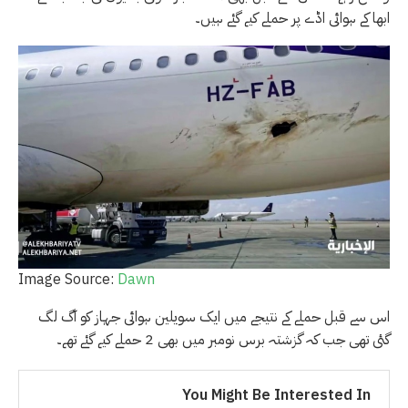
ابھا کے ہوائی اڈے پر حملے کیے گئے ہیں۔
Image Source:
Dawn
اس سے قبل حملے کے نتیجے میں ايک سويلين ہوائی جہاز کو آگ لگ
گئی تھی جب کہ گزشتہ برس نومبر میں بھی 2 حملے کیے گئے تھے۔
You Might Be Interested In