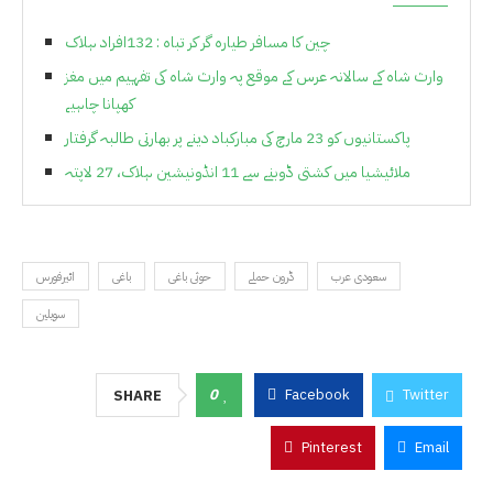
چین کا مسافر طیارہ گر کر تباہ : 132افراد ہلاک
وارث شاہ کے سالانہ عرس کے موقع پہ وارث شاہ کی تفہیم میں مغز
کھپانا چاہیے
پاکستانیوں کو 23 مارچ کی مبارکباد دینے پر بھارتی طالبہ گرفتار
ملائیشیا میں کشتی ڈوبنے سے 11 انڈونیشین ہلاک، 27 لاپتہ
سعودی عرب
ڈرون حملے
حوثی باغی
باغی
ائیرفورس
سویلین
0
Facebook
Twitter
SHARE
Pinterest
Email