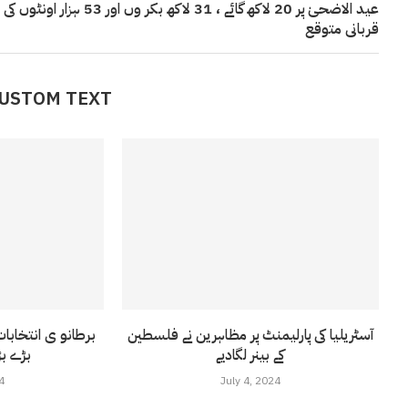
عید الاضحیٰ پر 20 لاکھ گائے ، 31 لاکھ بکر وں اور 53 ہزار اونٹوں کی
قربانی متوقع
CUSTOM TEXT
آسٹریلیا کی پارلیمنٹ پر مظاہرین نے فلسطین
برطانو ی انتخابا
کے بینر لگادیے
بڑے بڑ
4
July 4, 2024