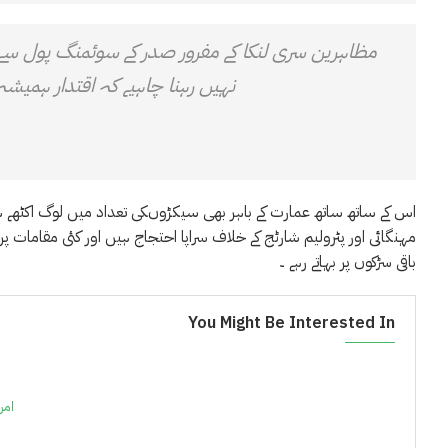
مظاہرین سری لنکا کے مفرور صدر کے سوئمنگ پول سے
نہیں رہنا چاہیے کہ اقتدار ہمیشہ 
اس کے ساتھ ساتھ عمارت کے باہر بھی سیکڑوںکی تعداد میں لوگ اکٹھے ہو گ
مہنگائی اور پٹرولیم شارٹج کے خلاف سراپا احتجاج ہیں اور کئی مقامات پر
باقی سڑکوں پر بہاتے رہے ۔
You Might Be Interested In
امر