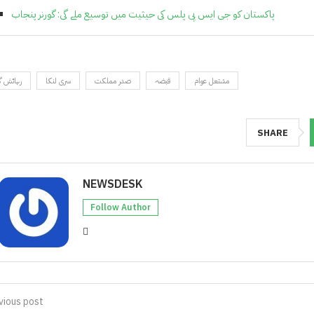
پاکستان کو جی ایس پی پلس کی حیثیت میں توسیع ملے گی: گورنر پنجاب
مشتعل عوام
قبضہ
صدر مملکت
سری لنکا
رہائش گ
SHARE
NEWSDESK
Follow Author
vious post