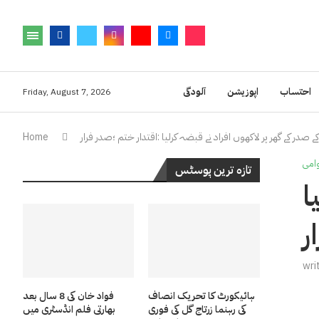
احتساب
اپوزیشن
آلودگی
Friday, August 7, 2026
ے صدر کے گھر پر لاکھوں افراد نے قبضہ کرلیا :اقتدار ختم ؛صدر فرار
Home
وامی
تازہ ترین پوسٹس
ا
ر
wri
ہائیکورٹ کا تحریک انصاف
فواد خان کی 8 سال بعد
کی رہنما زرتاج گل کی فوری
بھارتی فلم انڈسٹری میں