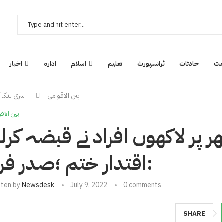
ت
حادثات
ٹرانسپورٹ
تعلیم
اسلام
ادارہ
اخبار
بین الاقوامی
سری لنکا ک
بین الاق
ر پر لاکھوں افراد نے قبضہ کرلی
:اقتدار ختم ؛صدر فرا
tten by
Newsdesk
July 9, 2022
0 comments
SHARE