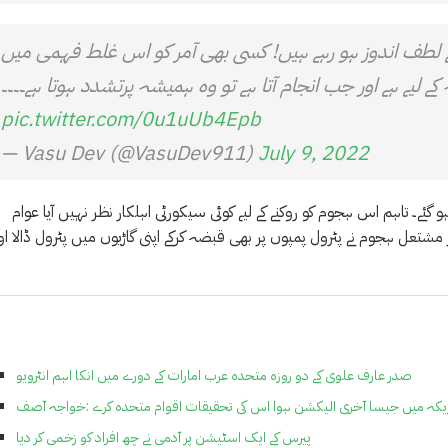
 لطف اندوز ہو رہے ہیں! کسی بھی آمر کو اس غلط فہمی میں
کے لیے ہے اور جب انجام آتا ہے تو وہ ہمیشہ پرتشدد ہوتا ہے۔۔۔۔
pic.twitter.com/0u1uUb4Epb
— Vasu Dev (@VasuDev911)
July 9, 2022
ئے۔ تاہم اس ہجوم کو روکنے کے لیے کوئی سیکورٹی اہلکار نظر نہیں آیا عوام
 مشتعل ہجوم نے پٹرول پمپوں پر بھی قبضہ کرکے اپنی گاڑیوں میں پٹرول ڈالا او
صدر عارف علوی کے دو روزہ متحدہ عرب امارات کے دورے میں انکا اہم انٹرویو
یکہ میں جیسا آخری الیکشن ہوا اس کی تحقیقات اقوام متحدہ کرے :خواجہ آصف
پیرس کے ایک اسٹیشن پر آدمی نے چھ افراد کو زخمی کر دیا