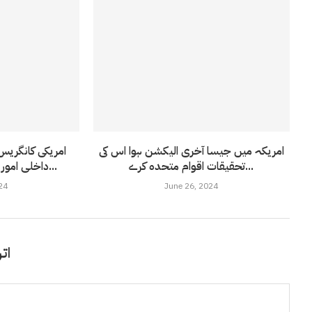
امریکہ میں جیسا آخری الیکشن ہوا اس کی
امریکی کانگریس 
تحقیقات اقوام متحدہ کرے...
داخلی امور میں مداخلت ہے؛ دفتر...
24
June 26, 2024
اتر