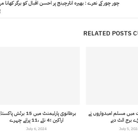
چور چور کے نعرے : بھیرہ انٹرچینج پر احسن اقبال کو برگر کھانا مہ
پ
RELATED POSTS 
ت میں مسلم امیدواروں نے
برطانوی پارلیمنٹ میں 15 برٹش پاکس
ے برج الٹ دیے
اراکین ؛4 نئے ،11 پرانے چہرے
July 6, 2024
July 5, 202