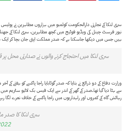
سری لنکا کے تجارتی دارالحکومت کولمبو میں ہزاروں مظاہرین نے پولیس کی
نیوز فرسٹ چینل کی ویڈیو فوٹیج میں کچھ مظاہرین، سری لنکا کے جھن
ہیں جس میں دیکھا جاسکتا ہے کہ صدر مملکت اپنی جان بچا کر ایک نیوی
سری لنکا میں احتجاج کرنے والوں نے صدارتی محل پر ق
وزارت دفاع کے دو ذرائع نے بتایا کہ صدر گوٹابایا راجا پاکسے کو ہفتے ک
سے ہٹا دیا گیا تھا۔صدر کے گھر کے اندر سے ایک فیس بک لائیو سٹریم می
رہائش گاہ کے کمروں اور راہداریوں میں راجا پاکسے کے خلاف نعرے لگا رہے 
سری لنکا کا صدر م
2022