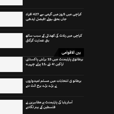
کراچی میں 5روز میں گرمی سے 427 افراد
جاں بحق ہوئے ؛فیصل ایدھی
کراچی میں پلاٹ کی کھدائی کے سبب ساتھ
بنی عمارت گرگئی
بین الاقوامی
برطانوی پارلیمنٹ میں 15 برٹش پاکستانی
اراکین ؛4 نئے ،11 پرانے چہرے
برطانو ی انتخابات میں مسلم امیدواروں
نے بڑے بڑے برج الٹ دیے
آسٹریلیا کی پارلیمنٹ پر مظاہرین نے
فلسطین کے بینر لگادیے