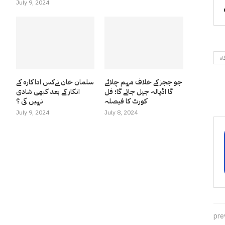
July 9, 2024
اہ
جو ججز کے خلاف مہم چلائے
سلمان خان نےکس اداکارہ کے
گا اڈیالہ جیل جائے گا؛ فل
انکار کے بعد کبھی شادی
کورٹ کا فیصلہ
نہیں کی ؟
July 9, 2024
July 8, 2024
pre