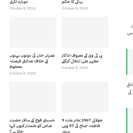
رہائی کا حکم
دوبارہ انٹری
October 8, 2024
October 8, 2024
ہی
پی ٹی وی کے معروف اداکار
عمران خان کی دونوں بہنوں
مظہر علی انتقال کرگئے
کے خلاف عدالتی فیصلہ
محفوظ
October 8, 2024
October 8, 2024
اطے
کی
9 جولائی 1967:مادر ملت
حسینی فوج کے سالار حضرت
فاطمہ جناح کی 57 ویں
عباسّ کو علمدار کیوں کہا
برسی
جاتا ہے ؟