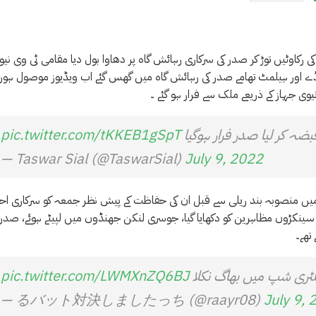
 رکاوٹیں توڑ کر صدر کی سرکاری رہائش گاہ پر دھاوا بول دیا مقامی ٹی وی نیوز
ڈے اور ہیلمٹ تھامے صدر کی رہائش گاہ میں گھس گئے اب ویڈیوز موصول ہور
 جہاز کے ذریعے ملک سے فرار ہو گئے ۔
بضہ کر لیا صدر فرار ہوگیا
pic.twitter.com/tKKEB1gSpT
— Taswar Sial (@TaswarSial)
July 9, 2022
ے آخر میں منصوبہ بند ریلی سے قبل ان کی حفاظت کے پیش نظر جمعہ کو سرکاری اح
ں سینکڑوں مظاہرین کو دکھایا گیا، جوسری لنکن جھنڈوں میں لپیٹے ہوئے، صدر 
تھے۔
لٹری شپ میں بھاگ نکلا
pic.twitter.com/LWMXnZQ6BJ
— るバット対決しましたっち (@raayr08)
July 9, 