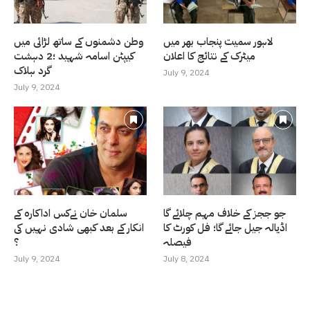
لاہور سمیت پنجاب بھر میں
وطن دشمنوں کے ساتھ لڑائی میں
میٹرک کے نتائج کا اعلان
کیپٹن اسامہ شہید ؛2 دہشت
گرد ہلاک
July 9, 2024
July 9, 2024
جو ججز کے خلاف مہم چلائے گا
سلمان خان نےکس اداکارہ کے
اڈیالہ جیل جائے گا؛ فل کورٹ کا
انکار کے بعد کبھی شادی نہیں کی
فیصلہ
؟
July 9, 2024
July 8, 2024