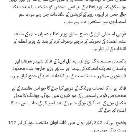
ہو سکتی کہ ’وزیراعظم کے لیے ایسے شخص کو منتخب یا منتخب کیا
جائے جس پر اربوں روپے کے کرپشن کے مقدمات چل رہے ہوں۔ ہم
اسمبلیوں سے استعفیٰ دے رہے ہیں۔
قومی اسمبلی اتوار کی صبح سابق وزیر اعظم عمران خان کے خلاف
عدم اعتماد کی تحریک کے ذریعے برطرف کرنے کے بعد نئے وزیر اعظم کے
انتخاب کے لیے تیار ہے۔
پاکستان مسلم لیگ نواز (پی ایم ایل این) کے قائد شہباز شریف اور
پاکستان تحریک انصاف کے رہنما اور سابق وزیر خارجہ شاہ محمود
قریشی نے سرفہرست نشست کے لیے کاغذات نامزدگی جمع کرائے ہیں۔
قائد ایوان کا انتخاب ووٹنگ کے ذریعے کیا جائے گا جو اس مقصد کے لیے
مخصوص قومی اسمبلی کی دو لابیوں میں ہوگی۔ ووٹنگ کا عمل
مکمل ہونے کے بعد گنتی ہوگی جس کے بعد اسپیکر کی جانب سے نام کا
اعلان کیا جائے گا۔
واضح رہے کہ 342 رکنی ایوان میں قائد ایوان منتخب ہونے کے لیے 172
ووٹ درکار ہوتے ہیں۔