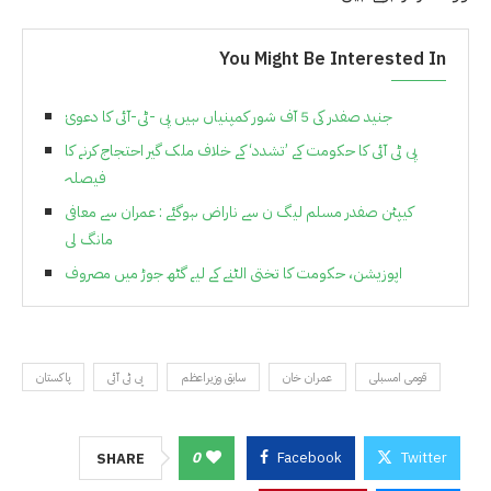
You Might Be Interested In
جنید صفدر کی 5 آف شور کمپنیاں ہیں پی -ٹی-آئی کا دعویٰ
پی ٹی آئی کا حکومت کے ’تشدد‘ کے خلاف ملک گیر احتجاج کرنے کا
فیصلہ
کیپٹن صفدر مسلم لیگ ن سے ناراض ہوگئے : عمران سے معافی
مانگ لی
اپوزیشن، حکومت کا تختی الٹنے کے لیے گٹھ جوڑ میں مصروف
قومی امسبلی
عمران خان
سابق وزیراعظم
پی ٹی آئی
پاکستان
0
Facebook
Twitter
SHARE