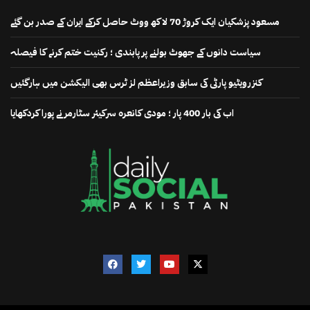
مسعود پزشکیان ایک کروڑ 70 لاکھ ووٹ حاصل کرکے ایران کے صدر بن گئے
سیاست دانوں کے جھوٹ بولنے پر پابندی ؛ رکنیت ختم کرنے کا فیصلہ
کنزرویٹیو پارٹی کی سابق وزیراعظم لز ٹرس بھی الیکشن میں ہارگئیں
اب کی بار 400 پار ؛ مودی کانعرہ سرکیئر سٹارمر نے پورا کردکھایا