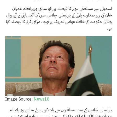
اسمبلی سے مستعفی ہونے کا فیصلہ پیر کو سابق وزیراعظم عمران
خان کی زیر صدارت پارٹی کے پارلیمانی اجلاس میں کیا گیا۔ پارٹی نے آنے والی
وفاقی حکومت کے خلاف عوامی تحریک پر توجہ مرکوز کرنے کا فیصلہ کیا
ہے۔
Image Source:
News18
پارلیمانی اجلاس کے بعد صحافیوں سے بات کرتے ہوئے سابق وزیراعظم
عمران خان کا کہنا تھا کہ ملک کی بے عزتی اس سے زیادہ اور کوئی نہیں