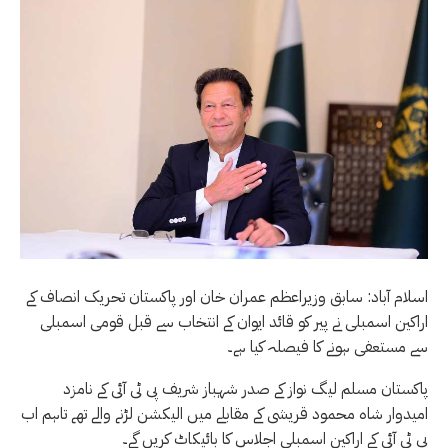
اسلام آباد: سابق وزیراعظم عمران خان اور پاکستان تحریک انصاف کے
اراکین اسمبلی نے پیر کو قائد ایوان کے انتخاب سے قبل قومی اسمبلی
سے مستعفی ہونے کا فیصلہ کیا ہے۔
پاکستان مسلم لیگ نواز کے صدر شہباز شریف پی ٹی آئی کے نامزد
امیدوار شاہ محمود قریشی کے مقابلے میں الیکشن لڑنے والے تھے تاہم اب
پی ٹی آئی کے اراکین اسمبلی اجلاس کا بائیکاٹ کریں گے۔