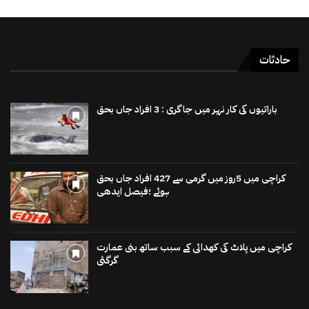
حادثات
باراتیوں کی کار نہر میں جاگری : 3 افراد جاں بحق
کراچی میں 5روز میں گرمی سے 427 افراد جاں بحق
ہوئے ؛فیصل ایدھی
کراچی میں پلاٹ کی کھدائی کے سبب ساتھ بنی عمارت
گرگئی