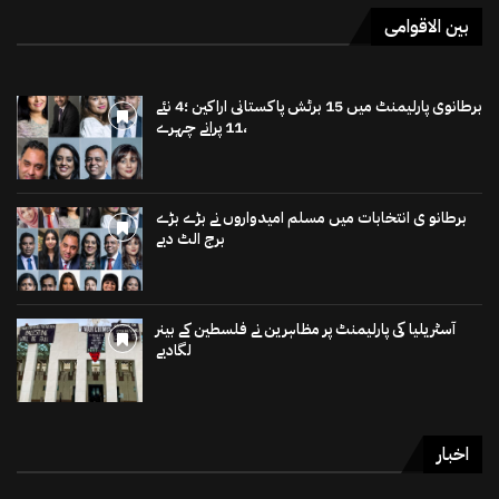
بین الاقوامی
برطانوی پارلیمنٹ میں 15 برٹش پاکستانی اراکین ؛4 نئے
،11 پرانے چہرے
برطانو ی انتخابات میں مسلم امیدواروں نے بڑے بڑے
برج الٹ دیے
آسٹریلیا کی پارلیمنٹ پر مظاہرین نے فلسطین کے بینر
لگادیے
اخبار