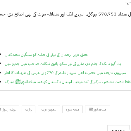
اتوار کو مملکت نے وائرس کے مزید 3,460 کیسز کی تصدیق کی، جس سے کل تعداد 578,753 ہوگئی۔ اس نے ایک اور متعلقہ موت کی بھی اطلاع دی
مفتی عزیز الرحمان کے بیٹے کی طلبہ کو سنگین دھمکیاں
بابا گرو نانک کا جنم دن منانے کے لیے سکھ یاتری ننکانہ صاحب میں جمع ہیں
سیہون شریف میں حضرت لعل شہباز قلندر کے 770ویں عرس کی تقریبات کا آغاز
ہی فقط قصہ مختصر : سرکار کی آمد مرحبا : اہلیان پاکستان کو عید میلادالنبیﷺ مبارک
مسجدِ نبویﷺ
مدینہ منورہ
سعودی عرب
زیارت
روضہ رسول 