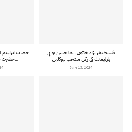
فلسطینی نژاد خاتون ریما حسن یورپی
حضرت ابراہّیم 
پارلیمنٹ کی رکن منتخب ہوگئیں
حضرت حاجرہ کی شیطان پر...
24
June 13, 2024