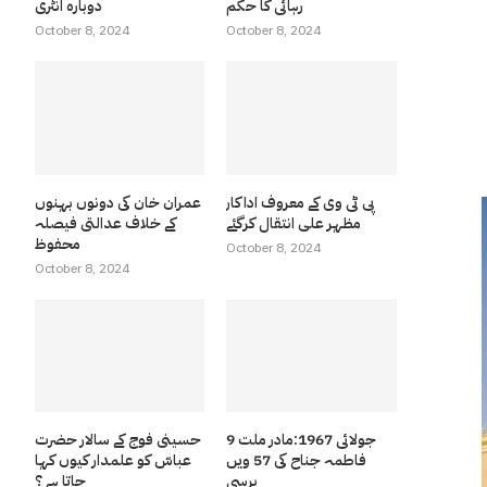
رہائی کا حکم
دوبارہ انٹری
October 8, 2024
October 8, 2024
پی ٹی وی کے معروف اداکار
عمران خان کی دونوں بہنوں
مظہر علی انتقال کرگئے
کے خلاف عدالتی فیصلہ
محفوظ
October 8, 2024
October 8, 2024
9 جولائی 1967:مادر ملت
حسینی فوج کے سالار حضرت
فاطمہ جناح کی 57 ویں
عباسّ کو علمدار کیوں کہا
برسی
جاتا ہے ؟