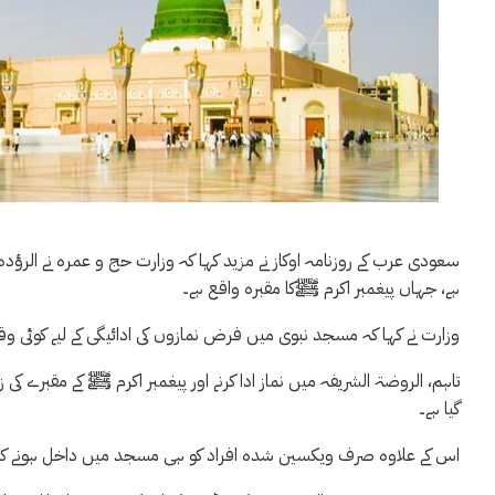
ہے، جہاں پیغمبر اکرم ﷺکا مقبرہ واقع ہے۔
وزارت نے کہا کہ مسجد نبوی میں فرض نمازوں کی ادائیگی کے لیے کوئی وقت
تاہم، الروضۃ الشریفہ میں نماز ادا کرنے اور پیغمبر اکرم ﷺ کے مقبرے کی 
گیا ہے۔
اس کے علاوہ صرف ویکسین شدہ افراد کو ہی مسجد میں داخل ہونے کا اجا