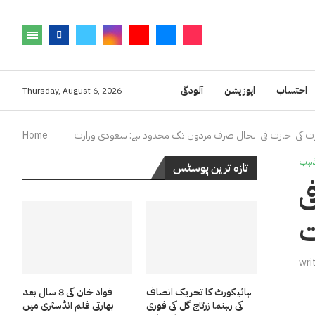
احتساب
اپوزیشن
آلودگی
Thursday, August 6, 2026
رت کی اجازت فی الحال صرف مردوں تک محدود ہے: سعودی وزارت
Home
ہب
تازہ ترین پوسٹس
ی
ت
wri
ہائیکورٹ کا تحریک انصاف
فواد خان کی 8 سال بعد
کی رہنما زرتاج گل کی فوری
بھارتی فلم انڈسٹری میں