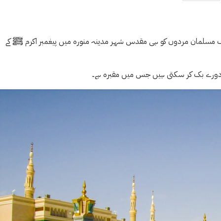
 صرف مسلمان مردوں کو ہی مقدس شہر مدینہ منورہ میں پیغمبر اکرم ﷺ کے
 دورے بک کر سکتی ہیں جس میں مقبرہ ہے۔