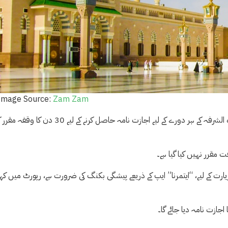
Image Source:
Zam Zam
سعودی عرب کے روزنامہ اوکاز نے مزید کہا کہ وزارت حج و عمرہ نے الرؤدہ الشرفہ کے ہر دورے کے لیے اجازت نامہ حاصل کرنے کے لیے 30 دن ک
 مقرر نہیں کیا گیا ہے۔
زیارت کے لیے، “ایتمرنا” ایپ کے ذریعے پیشگی بکنگ کی ضرورت ہے، رپورٹ میں کہا
زت نامہ دیا جائے گا۔