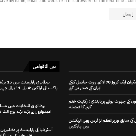
Save my name, email, and website in this browser for the next time I co
بین الاقوامی
مسعود پزشکیان ایک کروڑ 70 لاکھ ووٹ حاصل کرکے
برطانوی پارلیمنٹ میں
ایران کے صدر بن گئے
پاکستانی اراکین ؛4 نئے ،11 پرانے چہرے
 کے جھوٹ بولنے پر پابندی ؛ رکنیت ختم
برطانو ی انتخابات میں مسل
کرنے کا فیصلہ
امیدواروں نے بڑے بڑے برج الٹ دی
رٹی کی سابق وزیراعظم لز ٹرس بھی الیکشن
میں ہارگئیں
آسٹریلیا کی پارلیمنٹ پر مظاہرین ن
فلسطین کے بینر لگادی