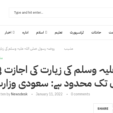
ت
حادثات
ٹرانسپورٹ
تعلیم
اسلام
ادارہ
اخبار
مذہب
روضہ رسول صلی اللہ علیہ وسلم کی زیا
مذ
ہ وسلم کی زیارت کی اجازت ف
 تک محدود ہے: سعودی وزار
tten by
Newsdesk
January 11, 2022
0 comments
SHARE