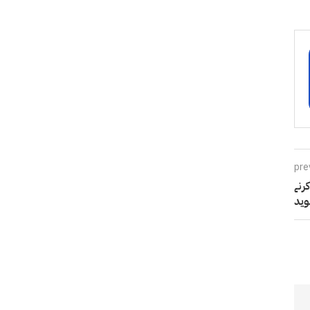
pre
رنے
وید