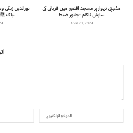
مذہبی تہوار پر مسجد اقصیٰ میں قربانی کی
نورالدین زنگی و
سازش ناکام ؛جانور ضبط
پاک ﷺنے کوئی کام سونپا...
24
April 23, 2024
اتر