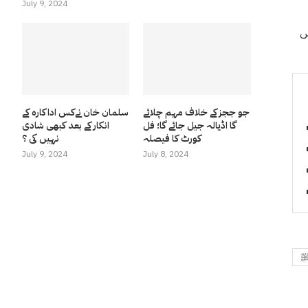
July 9, 2024
، جس
جو ججز کے خلاف مہم چلائے
سلمان خان نےکس اداکارہ کے
گا اڈیالہ جیل جائے گا؛ فل
انکار کے بعد کبھی شادی
کورٹ کا فیصلہ
نہیں کی ؟
July 9, 2024
July 8, 2024
ﷺ