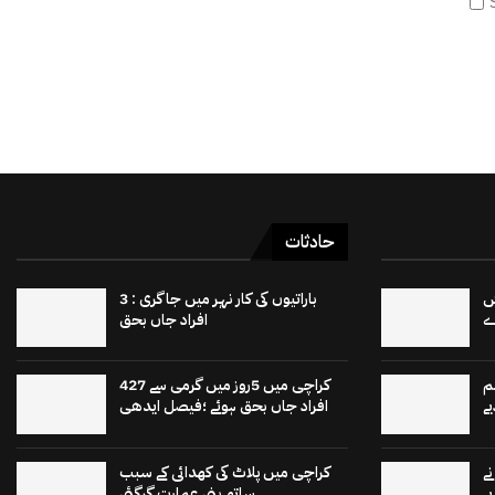
حادثات
 15 برٹش
باراتیوں کی کار نہر میں جاگری : 3
افراد جاں بحق
م
کراچی میں 5روز میں گرمی سے 427
ے
افراد جاں بحق ہوئے ؛فیصل ایدھی
ے
کراچی میں پلاٹ کی کھدائی کے سبب
ے
ساتھ بنی عمارت گرگئی