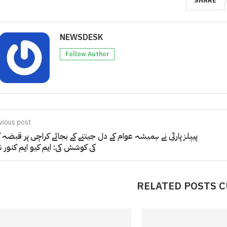
SHARE
NEWSDESK
Follow Author
vious post
پیپلز پارٹی نے ہمیشہ عوام کے دل جیتنے کے بجائے کراچی پر قبضہ ک
کی کوشش کی: ایم کیو ایم کنور ن
RELATED POSTS 