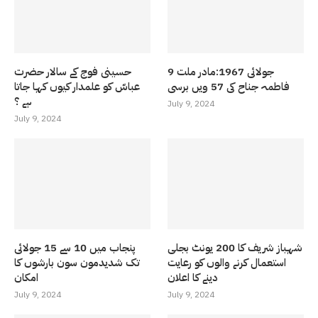
9 جولائی 1967:مادر ملت
حسینی فوج کے سالار حضرت
فاطمہ جناح کی 57 ویں برسی
عباسّ کو علمدار کیوں کہا جاتا
ہے ؟
July 9, 2024
July 9, 2024
شہباز شریف کا 200 یونٹ بجلی
پنجاب میں 10 سے 15 جولائی
استعمال کرنے والوں کو رعایت
تک شدیدمون سون بارشوں کا
دینے کا اعلان
امکان
July 9, 2024
July 9, 2024