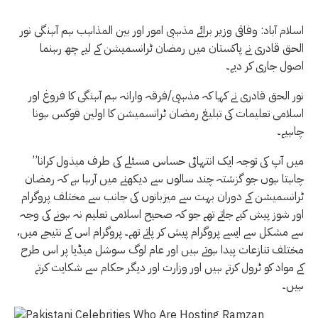
اسلام آباد: وفاقی وزیر برائے مذہبی امور اور بین المذاہب ہم آہنگی نور
الحق قادری نے پاکستان میں رمضان ٹرانسمیشن کے لیے چھ رہنما
اصول جاری کر دیے۔
نور الحق قادری نے کہا کہ مذہبی/فرقہ وارانہ ہم آہنگی کا فروغ اور
اسلامی تعلیمات کی تبلیغ رمضان ٹرانسمیشن کا اولین فوکس ہونا
چاہیے۔
’’میں آپ کی توجہ ایک انتہائی حساس مسئلے کی طرف مبذول کرانا
چاہتا ہوں جو گزشتہ چند سالوں سے دیکھنے میں آرہا ہے کہ رمضان
ٹرانسمیشن کے دوران بہت سے میزبانوں کی جانب سے مختلف پروگرام
اور شوز پیش کیے جاتے تھے جو کہ صحیح اسلامی تعلیم نہ ہونے کی وجہ
سے مشکل سے ایسے پروگرام پیش کر پاتے تھے۔ پروگرام اس کے نتیجے میں،
مختلف تنازعات پیدا ہوتے ہیں اور عام لوگ سوشل میڈیا پر اس طرح
کے مواد کو ٹرول کرتے ہیں اور وزارت اور دیگر حکام سے شکایت کرتے
ہیں۔