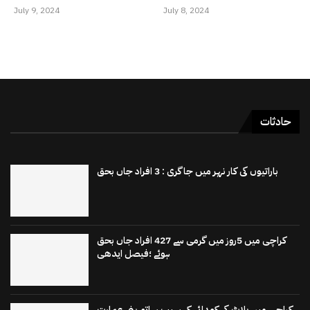
July 9, 2024
July 8, 2024
حادثات
باراتیوں کی کار نہر میں جاگری : 3 افراد جاں بحق
کراچی میں 5روز میں گرمی سے 427 افراد جاں بحق
ہوئے ؛فیصل ایدھی
کراچی میں پلاٹ کی کھدائی کے سبب ساتھ بنی عمارت