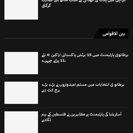
گرگئی
بین الاقوامی
برطانوی پارلیمنٹ میں 15 برٹش پاکستانی اراکین ؛4 نئے
،11 پرانے چہرے
برطانو ی انتخابات میں مسلم امیدواروں نے بڑے بڑے
برج الٹ دیے
آسٹریلیا کی پارلیمنٹ پر مظاہرین نے فلسطین کے بینر
لگادیے