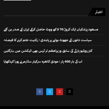
اخبار
مسعود پزشکیان ایک کروڑ 70 لاکھ ووٹ حاصل کرکے ایران کے صدر بن گئے
سیاست دانوں کے جھوٹ بولنے پر پابندی ؛ رکنیت ختم کرنے کا فیصلہ
کنزرویٹیو پارٹی کی سابق وزیراعظم لز ٹرس بھی الیکشن میں ہارگئیں
اب کی بار 400 پار ؛ مودی کانعرہ سرکیئر سٹارمر نے پورا کردکھایا