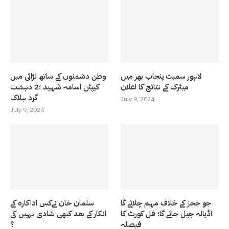
لاہور سمیت پنجاب بھر میں
وطن دشمنوں کے ساتھ لڑائی میں
میٹرک کے نتائج کا اعلان
کیپٹن اسامہ شہید ؛2 دہشت
گرد ہلاک
July 9, 2024
July 9, 2024
جو ججز کے خلاف مہم چلائے گا
سلمان خان نےکس اداکارہ کے
اڈیالہ جیل جائے گا؛ فل کورٹ کا
انکار کے بعد کبھی شادی نہیں کی
فیصلہ
؟