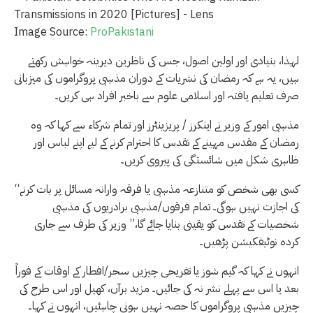
Image Source:
ProPakistani
لہذا، بنیادی اور اولین اصول، جس کی ناظرین دیرینہ خواہش رکھتے
ہیں، یہ ہے کہ رمضان کی نشریات کے دوران مذہبی پروگراموں کی میزبانی
صرف تعلیم یافتہ اور اسلامی علوم سے باخبر افراد ہی کریں۔
مذہبی امور کے وزیر نے اینکرز / پریزینٹرز اور تمام شرکاء سے کہا کہ وہ
رمضان کے مقدس مہینے کے تقدس کا احترام کرنے کے لیے اپنے لباس اور
ظاہری شکل میں شائستگی کی پیروی کریں۔
“کسی بھی شخص کو متنازعہ مذہبی یا فرقہ وارانہ مسائل پر بات کرنے
کی اجازت نہیں ہوگی۔ تمام فرقوں/مذہبی برادریوں کی مذہبی
شخصیات کے تقدس کو یقینی بنایا جائے گا،” وزیر کی طرف سے جاری
کردہ نوٹیفکیشن پڑھیں۔
انہوں نے کہا کہ گیم شوز یا تفریحی چیزیں سحر/افطار کے اوقات کے فوراً
بعد یا اس سے پہلے نشر نہ کی جائیں۔ مزید برآں، کھیل اور اس طرح کی
چیزیں مذہبی پروگراموں کا حصہ نہیں ہونی چاہئیں، انہوں نے کہا۔