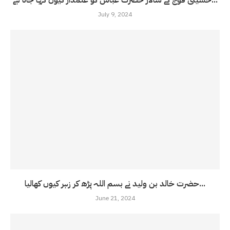
حسینی فوج کے سالار حضرت عباسّ کو علمدار کیوں کہا جاتا ہے...
July 9, 2024
حضرت خالد بن ولید نے بسم اللہ پڑھ کر زہر کیوں کھالیا...
June 21, 2024