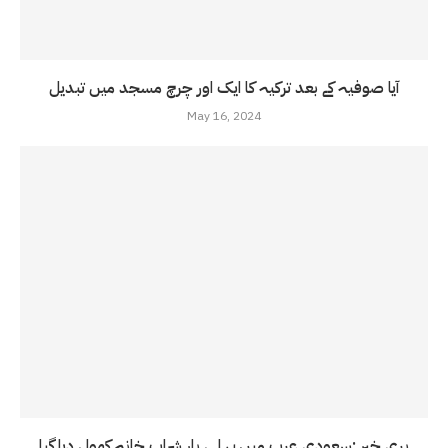
آیا صوفیہ کے بعد ترکیہ کا ایک اور چرچ مسجد میں تبدیل
May 16, 2024
بری خبر :سعودی عرب میں پہلی بار شراب خانہ کھول دیا گیا