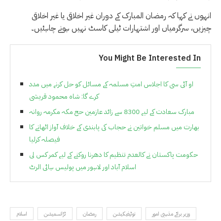
انہوں نے کہا کہ رمضان المبارک کے دوران غیر اخلاقی یا غیر اخلاقی
چیزیں، سرگرمیاں اور اشتہارات ٹیلی کاسٹ نہیں ہونے چاہئیں۔
You Might Be Interested In
او آئی سی کا اجلاس امتِ مسلمہ کے مسائل کو حل کرنے میں مدد
کرے گا: شاہ محمود قریشی
مبارک سعادت کے لیے 8300 سے زائد عازمین حج مکہ مکرمہ روانہ
بھارت میں مسلم خواتین نے حجاب کی پابندی کے خلاف آواز اٹھانے کا
فیصلہ کرلیا
حکومت پاکستان نے کالعدم تنظیم کا دھرنا روکنے کے لیے کمر کس لی
اسلام آباد اور لاہور میں پولیس ہائی الرٹ
وزیر برائے مذہبی امور
نوٹیفیکیشن
رمضان
ٹڑانسمیشن
اسلام