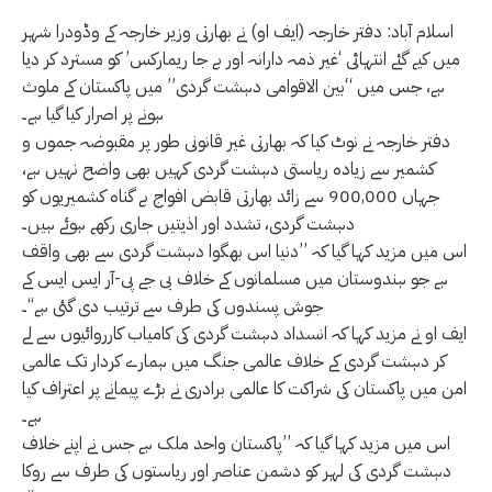
اسلام آباد: دفتر خارجہ (ایف او) نے بھارتی وزیر خارجہ کے وڈودرا شہر
میں کیے گئے انتہائی ‘غیر ذمہ دارانہ اور بے جا ریمارکس’ کو مسترد کر دیا
ہے، جس میں “بین الاقوامی دہشت گردی” میں پاکستان کے ملوث
ہونے پر اصرار کیا گیا ہے۔
دفتر خارجہ نے نوٹ کیا کہ بھارتی غیر قانونی طور پر مقبوضہ جموں و
کشمیر سے زیادہ ریاستی دہشت گردی کہیں بھی واضح نہیں ہے،
جہاں 900,000 سے زائد بھارتی قابض افواج بے گناہ کشمیریوں کو
دہشت گردی، تشدد اور اذیتیں جاری رکھے ہوئے ہیں۔
اس میں مزید کہا گیا کہ ’’دنیا اس بھگوا دہشت گردی سے بھی واقف
ہے جو ہندوستان میں مسلمانوں کے خلاف بی جے پی-آر ایس ایس کے
جوش پسندوں کی طرف سے ترتیب دی گئی ہے‘‘۔
ایف او نے مزید کہا کہ انسداد دہشت گردی کی کامیاب کارروائیوں سے لے
کر دہشت گردی کے خلاف عالمی جنگ میں ہمارے کردار تک عالمی
امن میں پاکستان کی شراکت کا عالمی برادری نے بڑے پیمانے پر اعتراف کیا
ہے۔
اس میں مزید کہا گیا کہ ’’پاکستان واحد ملک ہے جس نے اپنے خلاف
دہشت گردی کی لہر کو دشمن عناصر اور ریاستوں کی طرف سے روکا