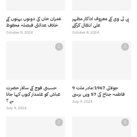
پی ٹی وی کے معروف اداکار مظہر
عمران خان کی دونوں بہنوں کے
علی انتقال کرگئے
خلاف عدالتی فیصلہ محفوظ
October 8, 2024
October 8, 2024
9 جولائی 1967:مادر ملت
حسینی فوج کے سالار حضرت
فاطمہ جناح کی 57 ویں برسی
عباسّ کو علمدار کیوں کہا جاتا
ہے ؟
July 9, 2024
July 9, 2024