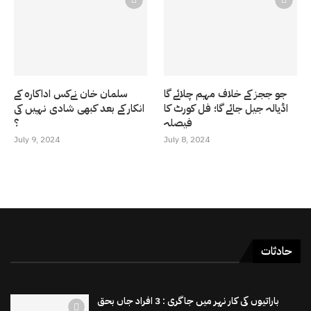
جو ججز کے خلاف مہم چلائے گا
سلمان خان نےکس اداکارہ کے
اڈیالہ جیل جائے گا؛ فل کورٹ کا
انکار کے بعد کبھی شادی نہیں کی
فیصلہ
؟
July 9, 2024
July 8, 2024
حادثات
باراتیوں کی کار نہر میں جاگری : 3 افراد جاں بحق