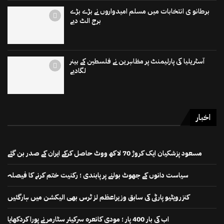
برطانو ی انتخابات میں مسلم امیدواروں نے بڑے بڑے
برج الٹ دیے
آسٹریلیا کی پارلیمنٹ پر مظاہرین نے فلسطین کے بینر
لگادیے
اخبار
مسعود پزشکیان ایک کروڑ 70 لاکھ ووٹ حاصل کرکے ایران کے صدر بن گئے
سیاست دانوں کے جھوٹ بولنے پر پابندی ؛ رکنیت ختم کرنے کا فیصلہ
کنزرویٹیو پارٹی کی سابق وزیراعظم لز ٹرس بھی الیکشن میں ہارگئیں
اب کی بار 400 پار ؛ مودی کانعرہ سرکیئر سٹارمر نے پورا کردکھایا