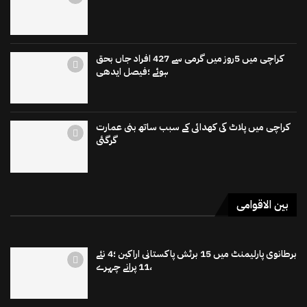
کراچی میں 5روز میں گرمی سے 427 افراد جاں بحق
ہوئے ؛فیصل ایدھی
کراچی میں پلاٹ کی کھدائی کے سبب ساتھ بنی عمارت
گرگئی
بین الاقوامی
برطانوی پارلیمنٹ میں 15 برٹش پاکستانی اراکین ؛4 نئے
،11 پرانے چہرے