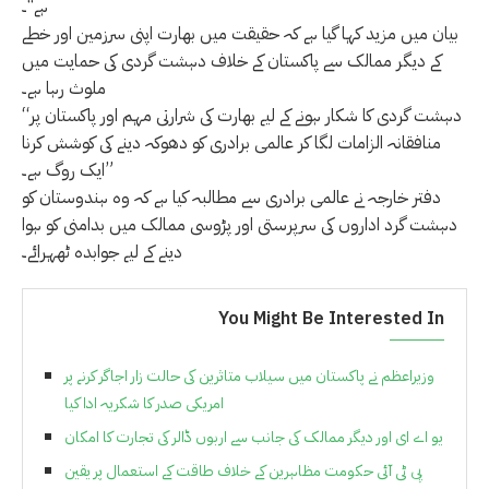
ہے‘‘۔
بیان میں مزید کہا گیا ہے کہ حقیقت میں بھارت اپنی سرزمین اور خطے
کے دیگر ممالک سے پاکستان کے خلاف دہشت گردی کی حمایت میں
ملوث رہا ہے۔
“دہشت گردی کا شکار ہونے کے لیے بھارت کی شرارتی مہم اور پاکستان پر
منافقانہ الزامات لگا کر عالمی برادری کو دھوکہ دینے کی کوشش کرنا
ایک روگ ہے۔”
دفتر خارجہ نے عالمی برادری سے مطالبہ کیا ہے کہ وہ ہندوستان کو
دہشت گرد اداروں کی سرپرستی اور پڑوسی ممالک میں بدامنی کو ہوا
دینے کے لیے جوابدہ ٹھہرائے۔
You Might Be Interested In
وزیراعظم نے پاکستان میں سیلاب متاثرین کی حالت زار اجاگر کرنے پر
امریکی صدر کا شکریہ ادا کیا
یو اے ای اور دیگر ممالک کی جانب سے اربوں ڈالر کی تجارت کا امکان
پی ٹی آئی حکومت مظاہرین کے خلاف طاقت کے استعمال پر یقین