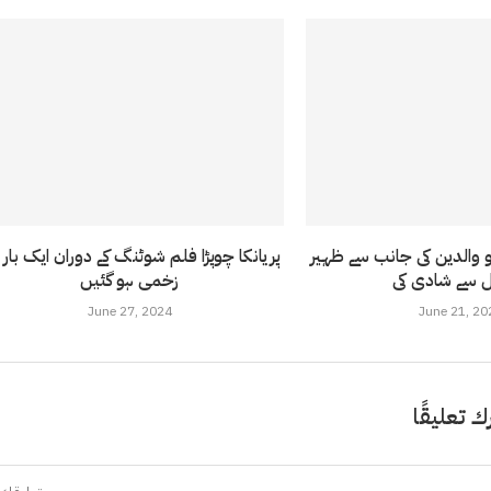
والدین کی جانب سے ظہیر
پریانکا چوپڑا فلم شوٹنگ کے دوران ایک بار پ
زخمی ہو گئیں
June 27, 2024
June 21, 20
ك تعليقًا