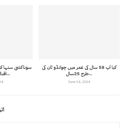
کیا آپ 58 سال کی عمر میں چوانڈو ٹان کی
سوناکشی سنہا کو 
طرح 25سال...
اقبال سے شادی کی...
24
June 14, 2024
اتر