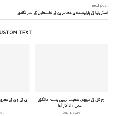
next post
آسٹریلیا کی پارلیمنٹ پر مظاہرین نے فلسطین کے بینر لگادیے
CUSTOM TEXT
آج کل کی بیویاں محبت نہیں پیسہ مانگتی
پی ٹی وی کے معرو
ہیں ؛ اداکار آغا...
024
July 4, 2024