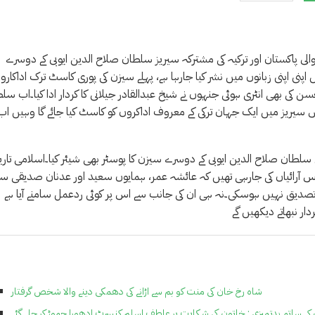
 والی پاکستان اور ترکیہ کی مشترکہ سیریز سلطان صلاح الدین ایوبی کے دوسرے
اپنی اپنی زبانوں میں نشر کیا جارہا ہے، پہلے سیزن کی پوری کاسٹ ترک اداکارو
ن کی بھی انٹری ہوئی جنہوں نے شیخ عبدالقادر جیلانی کا کردار ادا کیا۔اب سل
س سیریز میں ایک جہان ترکی کے معروف اداکروں کو کاسٹ کیا جائے گا وہیں اب
ں سلطان صلاح الدین ایوبی کے دوسرے سیزن کا پوسٹر بھی شیئر کیا۔اسلامی تاری
نے آڈیشن دیے تھے، قیاس آرائیاں کی جارہی تھیں کہ عائشہ عمر، ہمایوں سعید اور عدنان صدیقی س
ستاروں کے حوالے سے کوئی تصدیق نہیں ہوسکی۔نہ ہی ان کی جانب سے اس پر کوئی ردعمل سامنے آیا ہے
شاہ رخ خان کی منت کو بم سے اڑانے کی دھمکی دینے والا شخص گرفتار
 ساتھ بدتمیزی : خاتون کی شکایت پر عاطف اسلم کنسرٹ ادھورا چھوڑ کر چلے گئے