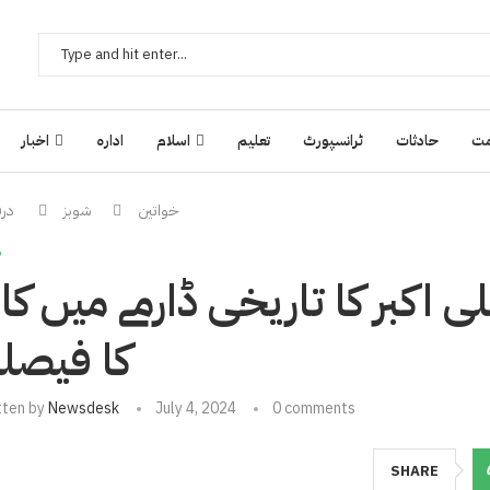
ت
حادثات
ٹرانسپورٹ
تعلیم
اسلام
ادارہ
اخبار
خواتین
شوبز
درف
ش
 اکبر کا تاریخی ڈارمے میں کا
کا فیصل
tten by
Newsdesk
July 4, 2024
0 comments
SHARE