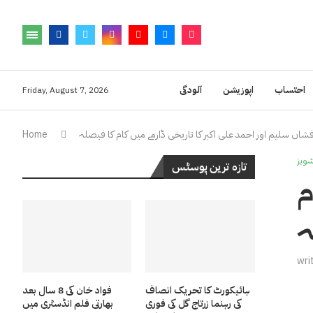
احتساب
اپوزیشن
آلودگی
Friday, August 7, 2026
شاں سلیم اور احمد علی اکبر کا تاریخی ڈارمے میں کام کا فیصلہ
Home
وبز
تازہ ترین پوسٹس
م
ہ
wri
ہائیکورٹ کا تحریک انصاف
فواد خان کی 8 سال بعد
کی رہنما زرتاج گل کی فوری
بھارتی فلم انڈسٹری میں