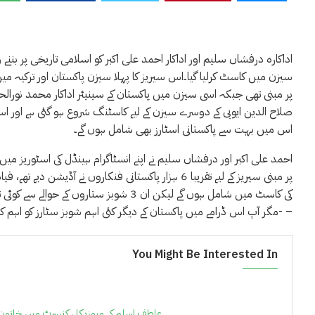
اداکارہ درفشاں سلیم اور اداکار احمد علی اکبر کو اسلامی تاریخی پر بننے
سیزن میں کاسٹ کرلیا گیا۔اس سیریز کا پہلا سیزن پاکستان اور ترکیہ میں 
پر مبنی تھی جبکہ اسی سیزن میں پاکستان کے سینیئر اداکار محمد نورالحس
صلاح الدین ایوبی کے دوسرے سیزن کے لیے کاسٹنگ شروع ہو گئی ہے اور ا
اس میں بہت سے پاکستانی اسٹارز بھی شامل ہوں گے۔
احمد علی اکبر اور درفشاں سلیم نے اپنے انسٹاگرام ہینڈل کی اسٹوریز می
پر مبنی سیریز کے لیے تقریبا 6 ہزار پاکستانی فنکاروں 
کی کاسٹ میں شامل ہوں گے لیکن ان 3 شوبز 
-مگر آپ اس ڈرامے میں پاکستان کے دیگر کئی اہم شوبز سٹارز کو اہم کردار نبھاتے دیکھیں گے –
You Might Be Interested In
عاطف اسلم کے میوزیکل کنسرٹ میں خاتون کے