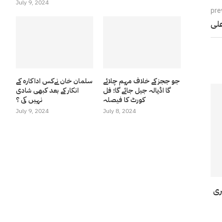
July 9, 2024
pre
علی
جو ججز کے خلاف مہم چلائے
سلمان خان نےکس اداکارہ کے
گا اڈیالہ جیل جائے گا؛ فل
انکار کے بعد کبھی شادی
کورٹ کا فیصلہ
نہیں کی ؟
July 9, 2024
July 8, 2024
سٹری