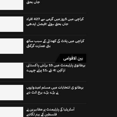
جاں بحق
کراچی میں 5روز میں گرمی سے 427 افراد
جاں بحق ہوئے ؛فیصل ایدھی
کراچی میں پلاٹ کی کھدائی کے سبب ساتھ
بنی عمارت گرگئی
بین الاقوامی
برطانوی پارلیمنٹ میں 15 برٹش پاکستانی
اراکین ؛4 نئے ،11 پرانے چہرے
برطانو ی انتخابات میں مسلم امیدواروں
نے بڑے بڑے برج الٹ دیے
آسٹریلیا کی پارلیمنٹ پر مظاہرین نے
فلسطین کے بینر لگادیے