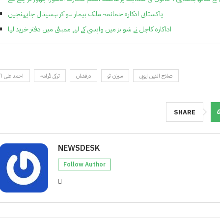
پاکستانی ادکارہ حمائمہ ملک بیمار ہو کر ہسپتال جاپہنچیں
اداکارہ کاجل نے شو بز میں واپسی کے لیے ممبئی میں دفتر خرید لیا
صلاح الدین ایوبی
سیزن ٹو
درفشاں
ترکی ڈرامہ
احمد علی اک
SHARE
NEWSDESK
Follow Author