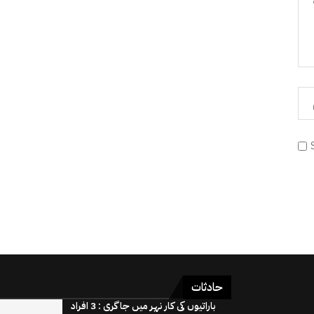
حادثات
باراتیوں کی کار نہر میں جاگری : 3 افراد