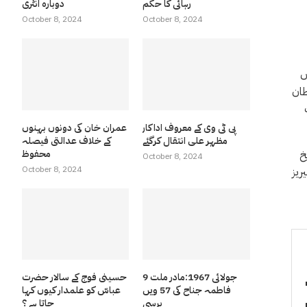
رہائی کا حکم
دوبارہ انٹری
October 8, 2024
October 8, 2024
ں
طان
پی ٹی وی کے معروف اداکار
عمران خان کی دونوں بہنوں
مظہر علی انتقال کرگئے
کے خلاف عدالتی فیصلہ
محفوظ
خ
October 8, 2024
October 8, 2024
یریز
9 جولائی 1967:مادر ملت
حسینی فوج کے سالار حضرت
فاطمہ جناح کی 57 ویں
عباسّ کو علمدار کیوں کہا
برسی
جاتا ہے ؟