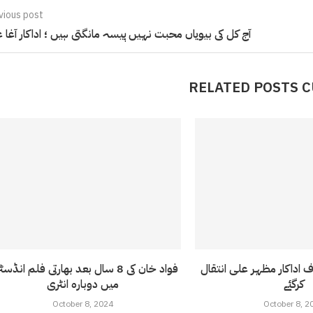
vious post
آج کل کی بیویاں محبت نہیں پیسہ مانگتی ہیں ؛ اداکار آغا 
RELATED POSTS 
ف اداکار مظہر علی انتقال
فواد خان کی 8 سال بعد بھارتی فلم انڈ
کرگئے
میں دوبارہ انٹری
October 8, 2024
October 8, 2