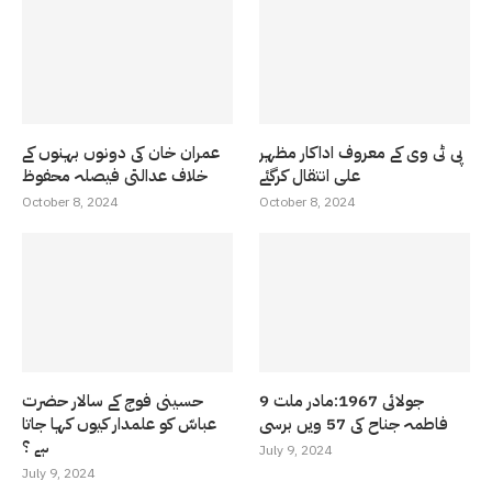
پی ٹی وی کے معروف اداکار مظہر
عمران خان کی دونوں بہنوں کے
علی انتقال کرگئے
خلاف عدالتی فیصلہ محفوظ
October 8, 2024
October 8, 2024
9 جولائی 1967:مادر ملت
حسینی فوج کے سالار حضرت
فاطمہ جناح کی 57 ویں برسی
عباسّ کو علمدار کیوں کہا جاتا
ہے ؟
July 9, 2024
July 9, 2024