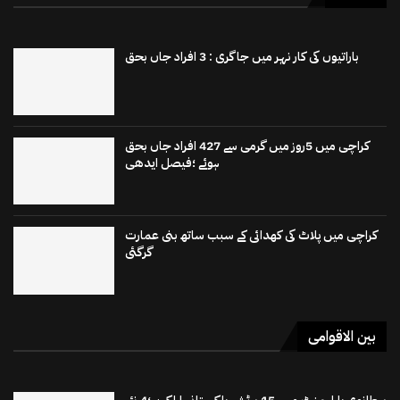
باراتیوں کی کار نہر میں جاگری : 3 افراد جاں بحق
کراچی میں 5روز میں گرمی سے 427 افراد جاں بحق
ہوئے ؛فیصل ایدھی
کراچی میں پلاٹ کی کھدائی کے سبب ساتھ بنی عمارت
گرگئی
بین الاقوامی