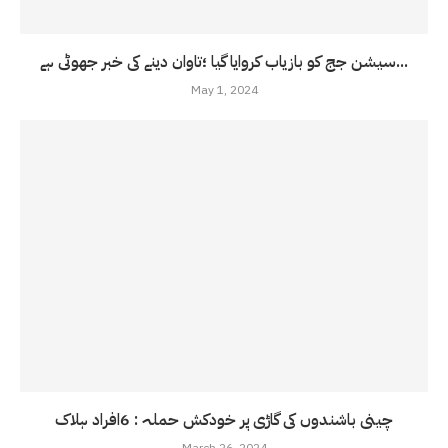
سیشن جج کو بازیاب کروایا گیا ؛تاوان دینے کی خبر جھوٹی ہے...
May 1, 2024
چینی باشندوں کی گاڑی پر خودکش حملہ : 6افراد ہلاک