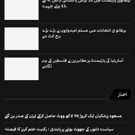
برطانوی پارلیمنٹ میں 15 برٹش پاکستانی اراکین ؛4 نئے
،11 پرانے چہرے
برطانو ی انتخابات میں مسلم امیدواروں نے بڑے بڑے
برج الٹ دیے
آسٹریلیا کی پارلیمنٹ پر مظاہرین نے فلسطین کے بینر
لگادیے
اخبار
مسعود پزشکیان ایک کروڑ 70 لاکھ ووٹ حاصل کرکے ایران کے صدر بن گئے
سیاست دانوں کے جھوٹ بولنے پر پابندی ؛ رکنیت ختم کرنے کا فیصلہ