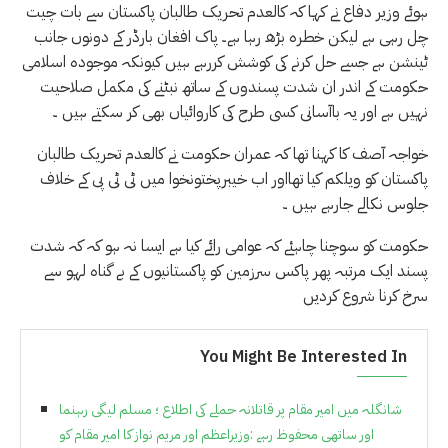
ہوئے وزیر دفاع نے کہا کہ کالعدم تحریک طالبان پاکستان سے بات چیت
چل رہی ہے لیکن خطرہ بڑھ رہا ہے۔ پاک افغان بارڈر کے دونوں جانب
ٹینشن ہے جسے حل کرنے کی کوشش کررہے ہیں کیونکہ موجودہ اسلامی
حکومت کے اندر ان شدت پسندوں کے ساتھ نبٹنے کی مکمل صلاحیت
نہیں ہے اور یہ باآسانی کسی طرح کی کاروائیاں بھی کر سکتے ہیں ۔
خواجہ آصف کا کہنا تھا کہ عمران حکومت نے کالعدم تحریک طالبان
پاکستان کو ویلکم کیا تھااور اب خیبرپختونخوا میں ٹی ٹی پی کے خلاف
جلوس نکالے جارہے ہیں ۔
حکومت کو سوچنا چاہئے کہ عوامی رائے کیا ہے ایسا نہ ہو کہ کہ شدت
پسند ایک مرتبہ پھر پاکس سرزمین کو پاکستانیوں کے بے گناہ لہو سے
سرخ کرنا شروع کردیں
You Might Be Interested In
شانگلہ میں امیر مقام پر قاتلانہ حملے کی اطلاع ؛ مسلم لیگی رہنما
اور ساتھی محفوظ رہے :وزیراعظم اور مریم نواز کا امیر مقام کو