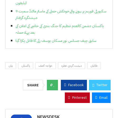
ٹیلیفون
سکیورٹی فورسز پر ہونے والےخودکش حملے کے ماسٹر مائنڈ سمیت 9
دہشتگرد گرفتار
پاکستان دشمن کالعدم تنظیم کا جنگ بندی کے خاتمے کے اعلان کے
بعد پہلا حملہ
سابق چیف جسٹس نور مسکان یوسف زئی کا قاتل پکڑا گیا
طالبان
دہشت گردی خطرہ
خواجہ آصف
پاکستان
بیان
0
Facebook
Twitter
SHARE
Pinterest
Email
NEWSDESK