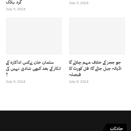
گرد ہلاک
July 9, 2024
July 9, 2024
جو ججز کے خلاف مہم چلائے گا
سلمان خان نےکس اداکارہ کے
اڈیالہ جیل جائے گا؛ فل کورٹ کا
انکار کے بعد کبھی شادی نہیں کی
فیصلہ
؟
July 9, 2024
July 8, 2024
حادثات