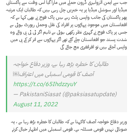
جب سے ایمن الزواہری ڈرون حملے میں مارا گیا اس وقت سے پاکستانی
میڈیا اور سوشل میڈیا پر یہ خبریں چل رہی ہیں کہ طالبان ایک مرتبہ
پھر پاکستان کی جانب واپس پلٹ رہے ہیں پاک فوج نے بھی کہا ہے کہ
افغانستان میں موجود پہاڑوں پر افراد کی نقل وحمل رپورٹ ہوئی ہے
جس پر پاک فوج نے گہری نظر رکھی ہوئی ہے تاہم اگر ٹی ٹی پی والے وہ
شدت پسند جو افغانستان چلے گئے تھے اگر پہاڑوں سے اتر کر کے پی میں
واپس آجاتے ہیں تو افراتفری مچ جائے گی
طالبان کا خطرہ بڑھ رہا ہے، وزیر دفاع خواجہ
آصف کا قومی اسمبلی میں اعتراف￼
https://t.co/65IhdzzyuY
— PakistaniSiasat (@paksiasatupdate)
August 11, 2022
وزیر دفاع خواجہ آصف کاکہنا ہے کہ طالبان کا خطرہ بڑھ رہا ہے ، یہ
صوبائی نہیں قومی مسئلہ ہے۔ قومی اسمبلی میں اظہار خیال کرتے