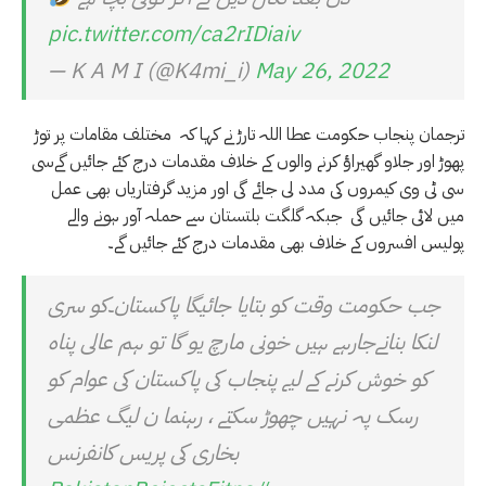
pic.twitter.com/ca2rIDiaiv
— K A M I (@K4mi_i)
May 26, 2022
ترجمان پنجاب حکومت عطا اللہ تارڑ نے کہا کہ مختلف مقامات پر توڑ
پھوڑ اور جلاو گھیراؤ کرنے والوں کے خلاف مقدمات درج کئے جائیں گےسی
سی ٹی وی کیمروں کی مدد لی جائے گی اور مزید گرفتاریاں بھی عمل
میں لائی جائیں گی جبکہ گلگت بلتستان سے حملہ آور ہونے والے
پولیس افسروں کے خلاف بھی مقدمات درج کئے جائیں گے۔
جب حکومت وقت کو بتایا جائیگا پاکستان۔کو سری
لنکا بنانےجارہے ہیں خونی مارچ یو گا تو ہم عالی پناہ
کو خوش کرنے کے لیے پنجاب کی پاکستان کی عوام کو
رسک پہ نہیں چھوڑ سکتے ، رہنما ن لیگ عظمی
بخاری کی پریس کانفرنس