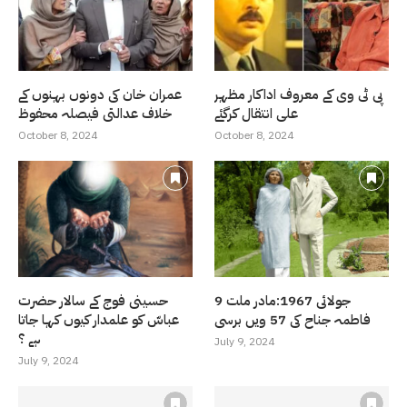
پی ٹی وی کے معروف اداکار مظہر
عمران خان کی دونوں بہنوں کے
علی انتقال کرگئے
خلاف عدالتی فیصلہ محفوظ
October 8, 2024
October 8, 2024
9 جولائی 1967:مادر ملت
حسینی فوج کے سالار حضرت
فاطمہ جناح کی 57 ویں برسی
عباسّ کو علمدار کیوں کہا جاتا
ہے ؟
July 9, 2024
July 9, 2024