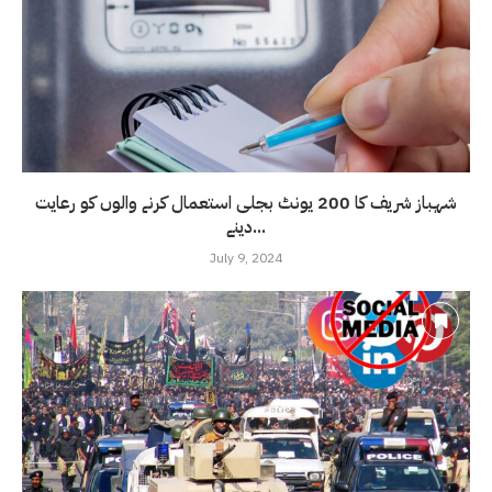
شہباز شریف کا 200 یونٹ بجلی استعمال کرنے والوں کو رعایت
دینے...
July 9, 2024