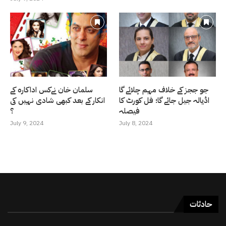
جو ججز کے خلاف مہم چلائے گا
سلمان خان نےکس اداکارہ کے
اڈیالہ جیل جائے گا؛ فل کورٹ کا
انکار کے بعد کبھی شادی نہیں کی
فیصلہ
؟
July 9, 2024
July 8, 2024
حادثات