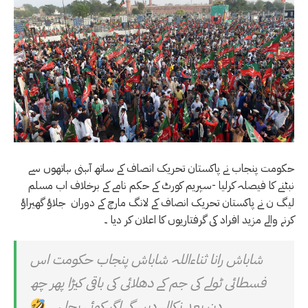
حکومت پنجاب نے پاکستان تحریک انصاف کے ساتھ آہنی ہاتھوں سے
نبٹنے کا فیصلہ کرلیا -سپریم کورٹ کے حکم نامے کے برخلاف اب مسلم
لیگ ن نے پاکستان تحریک انصاف کے لانگ مارچ کے دوران جلاؤ گھیراؤ
کرنے والے مزید افراد کی گرفتاریوں کا اعلان کر دیا ۔
شاباش رانا ثناءاللہ شاباش پنجاب حکومت اس
فسطائی ٹولے کی جم کے دھلائی کی باقی کیڑا پھر چھ
دن بعد نکال دیں گے اگر کوئی بچا ہے