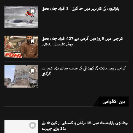
باراتیوں کی کار نہر میں جاگری : 3 افراد جاں بحق
کراچی میں 5روز میں گرمی سے 427 افراد جاں بحق
ہوئے ؛فیصل ایدھی
کراچی میں پلاٹ کی کھدائی کے سبب ساتھ بنی عمارت
گرگئی
بین الاقوامی
برطانوی پارلیمنٹ میں 15 برٹش پاکستانی اراکین ؛4 نئے
،11 پرانے چہرے