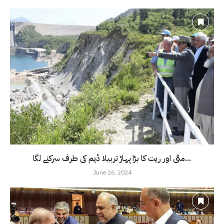
مٹی اور ریت کا بڑا پہاڑ تربیلا ڈیم کی طرف سرکنے لگا...
June 26, 2024