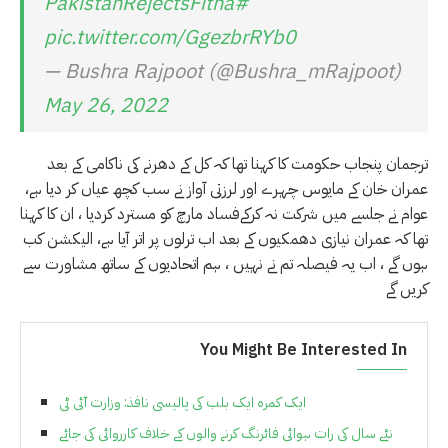
#PakistanRejectsFitna
pic.twitter.com/GgezbrRYb0
— Bushra Rajpoot (@Bushra_mRajpoot)
May 26, 2022
ترجمان پنجاب حکومت کا کہنا تھا کہ کل کے دھرنے کی ناکامی کے بعد
عمران خان کے مایوس چہرے اور لرزتی آواز نے سب کچھ عیاں کر دیا ہے،
عوام نے جلسے میں شرکت نہ کرکےفساد مارچ کو مسترد کردیا ، ان کا کہنا
تھا کہ عمران نیازی دھمکیوں کے بعد اب ترلوں پر اتر آیا ہے، الیکشن کب
ہوں گے ، اب یہ فیصلہ تم نے نہیں ، ہم اتحادیوں کے ساتھ مشاورت سے
کریں گے
You Might Be Interested In
ایک کمرہ ایک بلب کی پالیسی نافذ: وزارت آئی ٹی
نئے سال کی رات ہوائی فائرنگ کرنے والوں کے خلاف کارروائی کی جائے