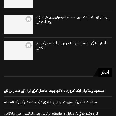
برطانو ی انتخابات میں مسلم امیدواروں نے بڑے بڑے
برج الٹ دیے
آسٹریلیا کی پارلیمنٹ پر مظاہرین نے فلسطین کے بینر
لگادیے
اخبار
مسعود پزشکیان ایک کروڑ 70 لاکھ ووٹ حاصل کرکے ایران کے صدر بن گئے
سیاست دانوں کے جھوٹ بولنے پر پابندی ؛ رکنیت ختم کرنے کا فیصلہ
کنزرویٹیو پارٹی کی سابق وزیراعظم لز ٹرس بھی الیکشن میں ہارگئیں