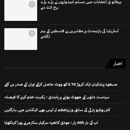
برطانو ی انتخابات میں مسلم امیدواروں نے بڑے بڑے
برج الٹ دیے
آسٹریلیا کی پارلیمنٹ پر مظاہرین نے فلسطین کے بینر
لگادیے
اخبار
مسعود پزشکیان ایک کروڑ 70 لاکھ ووٹ حاصل کرکے ایران کے صدر بن گئے
سیاست دانوں کے جھوٹ بولنے پر پابندی ؛ رکنیت ختم کرنے کا فیصلہ
کنزرویٹیو پارٹی کی سابق وزیراعظم لز ٹرس بھی الیکشن میں ہارگئیں
اب کی بار 400 پار ؛ مودی کانعرہ سرکیئر سٹارمر نے پورا کردکھایا