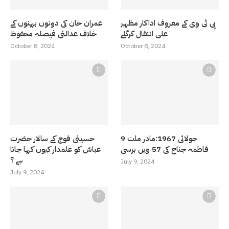
پی ٹی وی کے معروف اداکار مظہر
عمران خان کی دونوں بہنوں کے
علی انتقال کرگئے
خلاف عدالتی فیصلہ محفوظ
October 8, 2024
October 8, 2024
9 جولائی 1967:مادر ملت
حسینی فوج کے سالار حضرت
فاطمہ جناح کی 57 ویں برسی
عباسّ کو علمدار کیوں کہا جاتا
ہے ؟
July 9, 2024
July 9, 2024