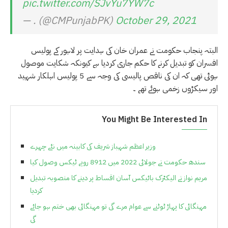
pic.twitter.com/SJvYu7YW7c
— . (@CMPunjabPK)
October 29, 2021
البتہ پنجاب حکومت نے عمران خان کی ہدایت پر لاہور کے پولیس
افسران کو تبدیل کرنے کا حکم جاری کردیا ہے کیونکہ شکایت موصول
ہوئی تھی کہ ان کی ناقص پالیسی کی وجہ سے 5 پولیس اہلکار شہید
اور سیکڑوں زخمی ہوئے تھے ۔
You Might Be Interested In
وزیر اعظم شہباز شریف کی کابینہ میں نئے چہرے
سندھ حکومت نے جولائی 2022 میں 8912 روپے ٹیکس وصول کیا
مریم نواز نے الیکٹرک بائیکس آسان اقساط پر دینے کا منصوبہ تبدیل
کردیا
مہنگائی کا پہاڑ ٹوٹنے سے عوام مرے گی تو مہنگائی بھی ختم ہو جائے
گی