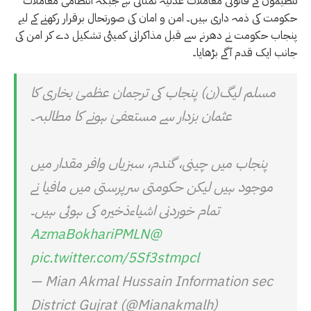
تنظیموں کے قانونی معاملات عدلیہ نمٹاتی ہے جبکہ انتظامی معاملات
حکومت کی ذمہ داری ہیں۔ امن و امان کی صورتحال برقرار رکھنے کے لیے
پنجاب حکومت نے دھرنے سے قبل مذاکراتی کمیٹی تشکیل دے کر امن کی
جانب ایک قدم آگے بڑھایا۔
مسلم لیگ(ن) پنجاب کی ترجمان عظمیٰ بخاری کا
عثمان بزدار سے مستعفیٰ ہونے کا مطالبہ۔
پنجاب میں چینی، گندم، سبزیاں وافر مقدار میں
موجود ہیں لیکن حکومتی سرپرستی میں مافیا نے
تمام خوردنی اشیاءذخیرہ کی ہوئی ہیں۔
@AzmaBokhariPMLN
pic.twitter.com/5Sf3stmpcl
— Mian Akmal Hussain Information sec
District Gujrat (@Mianakmalh)