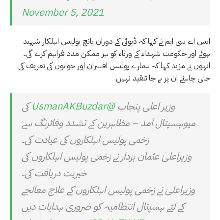
November 5, 2021
ایس اے سی ایم نے کہا کہ ڈیوٹی کے دوران پانچ پولیس اہلکار شہید
ہوئے اور حکومت شہداء کے ورثاء کو ہر ممکن مدد فراہم کرے گی۔
انہوں نے مزید کہا کہ ہمارے پولیس افسران اور جوانوں کی تعریف کی
جانی چاہئے ان پر بے جا تنقید نہیں
وزیر اعلی پنجاب
@UsmanAKBuzdar
کی
میوہسپتال آمد – مظاہرین کے تشدد وفائرنگ سے
زخمی پولیس اہلکاروں کی عیادت کی۔
وزیراعلیٰ عثمان بزدار نے زخمی پولیس اہلکاروں کی
خیریت دریافت کی۔
وزیراعلیٰ نے زخمی پولیس اہلکاروں کے علاج معالجے
کے لئے ہسپتال انتظامیہ کو ضروری ہدایات دیں