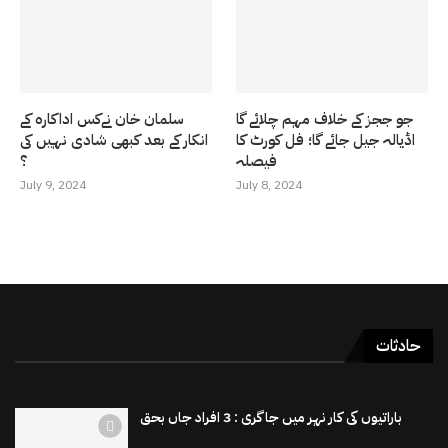
جو ججز کے خلاف مہم چلائے گا
سلمان خان نےکس اداکارہ کے
اڈیالہ جیل جائے گا؛ فل کورٹ کا
انکار کے بعد کبھی شادی نہیں کی
فیصلہ
؟
July 9, 2024
July 8, 2024
حادثات
باراتیوں کی کار نہر میں جاگری : 3 افراد جاں بحق