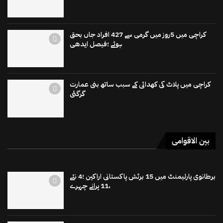
کراچی میں 5روز میں گرمی سے 427 افراد جاں بحق
ہوئے ؛فیصل ایدھی
کراچی میں پلاٹ کی کھدائی کے سبب ساتھ بنی عمارت
گرگئی
بین الاقوامی
برطانوی پارلیمنٹ میں 15 برٹش پاکستانی اراکین ؛4 نئے
،11 پرانے چہرے