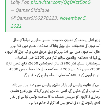
Lolly Pop
pic.twitter.com/QqDKztEohG
— Qamar Siddique
(@QamarSi00278223)
November 5,
2021
وزیر اعلیٰ پنجاب کے معاون خصوصی حسن خاور نے میڈیا کو خالی
آسامیوں کی تفصیلات بتاتے ہوئے بتایا کہ محکمہ تعلیم میں 33 ہزار
خالی آسامیوں میں سے 16 ہزار کو پہلے مرحلے میں پر کیا جائے گا۔ انہوں
نے کہا کہ محکمہ پرائمری ہیلتھ کیئر میں 1200 خالی آسامیاں،
سپیشلائزڈ ہیلتھ کیئر 2900، ہائر ایجوکیشن 2600، کالج ٹیچرز انٹرنز
3500، سول ڈیفنس 1200، محکمہ جیل خانہ جات میں 4300
اور پٹواریوں کی 4800 آسامیاں مرحلہ وار پر کی جائیں گی۔
اس کے علاوہ پولیس اور بارڈر ملٹری پولیس میں 12 ہزار سے زائد
آسامیاں پُر کی جائیں گی۔ ایس اے سی ایم نے کہا کہ وزیراعلیٰ عثمان
بزدار نے ڈاکٹروں کو درپیش مشکلات کا سخت نوٹس لیا ہے اور بغیر
کسی رکاوٹ کے ان کی تنخواہیں ادا کرنے کا حکم دیا ہے۔