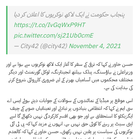
پنجاب حکومت نے ایک لاکھ نوکریوں کا اعلان کر دیا
https://t.co/IvGqWxP9HT
pic.twitter.com/sj21Ub0cmE
— City42 (@city42)
November 4, 2021
حسن خاور نے کہا کہ ترقی کے سفر کا آغاز ایک لاکھ نوکریوں سے ہوا ہے اور
وزیراعلیٰ نے ہاؤسنگ، پبلک ہیلتھ انجینئرنگ، لوکل گورنمنٹ اور دیگر
مختلف محکموں میں آسامیاں بھرنے کے لیے ضروری کارروائی شروع کرنے
کی ہدایت کی ہے۔
اس موقع پر میڈیا کے نمائندوں کے سوالات کے جوابات دیتے ہوئے ایس اے
سی ایم نے کہا کہ انتظامی بنیادوں پر تبادلے اور تعیناتیاں صوبے کے چیف
ایگزیکٹو کا استحقاق ہے اور جو بھی افسر کارکردگی نہیں دکھائے گا اسے
اپنی سیٹ پر رہنے کا کوئی حق نہیں ہے۔ انہوں نے مزید کہا کہ پی ٹی آئی
نوکریوں کی سیاست پر یقین نہیں رکھتی۔ حسن خاور نے کہا کہ کالعدم