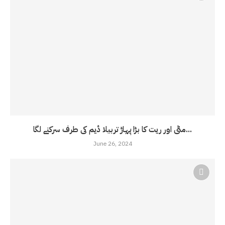
مٹی اور ریت کا بڑا پہاڑ تربیلا ڈیم کی طرف سرکنے لگا...
June 26, 2024