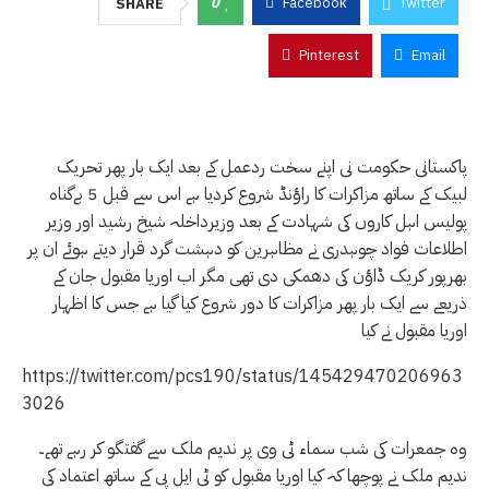
0
Facebook
Twitter
SHARE
Pinterest
Email
پاکستانی حکومت نی اپنے سخت ردعمل کے بعد ایک بار پھر تحریک
لبیک کے ساتھ مزاکرات کا راؤنڈ شروع کردیا ہے اس سے قبل 5 بےگناہ
پولیس اہل کاروں کی شہادت کے بعد وزیرداخلہ شیخ رشید اور وزیر
اطلاعات فواد چوہدری نے مظاہرین کو دہشت گرد قرار دیتے ہوئے ان پر
بھرپور کریک ڈاؤن کی دھمکی دی تھی مگر اب اوریا مقبول جان کے
ذریعے سے ایک بار پھر مزاکرات کا دور شروع کیا گیا ہے جس کا اظہار
اوریا مقبول نے کیا
https://twitter.com/pcs190/status/145429470206963
3026
وہ جمعرات کی شب سماء ٹی وی پر ندیم ملک سے گفتگو کر رہے تھے۔
ندیم ملک نے پوچھا کہ کیا اوریا مقبول کو ٹی ایل پی کے ساتھ اعتماد کی