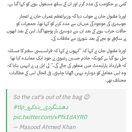
کمی پر حکومت کی مدد کرنے اور ان کے ساتھ مشغول ہونے کو کہا گیا ہے۔
اوریا مقبول جان نے جواب دیا کہ وزیراعظم عمران خان نے اعجاز
چوہدری کی موجودگی میںان سے مدد کرنے کو کہا تھا۔ جمعرات کو
حالات خراب ہونے کے بعد ان سے دوسری بار پوچھا گیا۔ اس کے بعد انھوں
نے ساڑھے نو بجے کے بعد شوریٰ سے ملاقات کی۔
اوریا مقبول جان نے کہا کہ “انہوں نے کہا کہ فرانسیسی سفیر کا مسئلہ
حل ہو گیا ہے کیونکہ خادم حسین رضوی نے خود ایک معاہدہ کیا تھا
کہ قرارداد پارلیمنٹ میں منظور کی جائے گی۔” ٹی ایل پی نے انہیں بتایا کہ
وہ اس معاملے کو دوبارہ نہیں اٹھانا چاہتی۔ فی الحال اس کے مطالبات
مختلف تھے۔
So the cat's out of the bag 😉
#tlp_دھشتگردی_بندکرو
pic.twitter.com/vPfx1dAYR0
— Masood Ahmed Khan