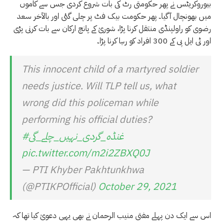
بیوروکریٹس نے پھر حکومتی رٹ کی بات شروع کردی جس سے کاموں
میں بھونچال آگیا۔ پھر حکومت بیک فٹ پر چلی گئی اور بالآخر سعد
رضوی کو راولپنڈی منتقل کرنا پڑا، شوریٰ کے پانچ ارکان سے بات کرنی پڑی
اور ٹی ایل پی کے 300 افراد کو رہا کرنا پڑا۔
This innocent child of a martyred soldier
needs justice. Will TLP tell us, what
wrong did this policeman while
performing his official duties?
#غنڈہ_گردی_نہیں_چلے_گی
pic.twitter.com/m2i2ZBXQ0J
— PTI Khyber Pakhtunkhwa
(@PTIKPOfficial)
October 29, 2021
اس سے ایک دن پہلے مفتی منیب الرحمان نے بھی یہی دعویٰ کیا تھا کہ