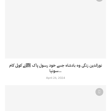
نورالدین زنگی وہ بادشاہ جسے خود رسول پاک ﷺنے کوئی کام
سونپا...
April 26, 2024