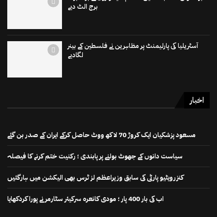
برج الٹ دیے
آسٹریلیا کی پارلیمنٹ پر مظاہرین نے فلسطین کے بینر
لگادیے
اخبار
مسعود پزشکیان ایک کروڑ 70 لاکھ ووٹ حاصل کرکے ایران کے صدر بن گئے
سیاست دانوں کے جھوٹ بولنے پر پابندی ؛ رکنیت ختم کرنے کا فیصلہ
کنزرویٹیو پارٹی کی سابق وزیراعظم لز ٹرس بھی الیکشن میں ہارگئیں
اب کی بار 400 پار ؛ مودی کانعرہ سرکیئر سٹارمر نے پورا کردکھایا