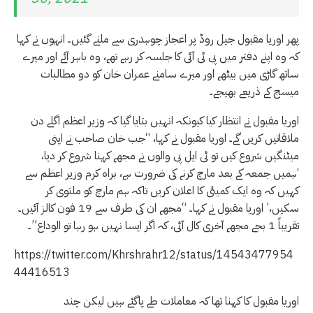
پھر اوریا مقبول جیل روڈ پر اعجاز چوہدری سے ملنے گئیں۔ انہوں نے کہا
کہ وہ اپنے دفتر میں پی ٹی آئی کا جلسہ کر رہے تھے، وہ باہر آئے اور میرے
ساتھ گاڑی میں بیٹھے اور میرے سامنے عمران خان کو دو مطالبات
میسج کے ذریعے بھیجے۔
اوریا مقبول نے انتظار کیا کیونکہ انہیں بتایا گیا کہ وزیر اعظم اگلے دن
ملاقاتیں کریں گے۔ اوریا مقبول نے کہا، “جب خان صاحب نے اپنی
میٹنگیں شروع کیں تو ٹی ایل پی والوں نے مجھے کہنا شروع کر دیا،
‘ہمیں جمعہ کے بعد مارچ کرنے کی ضرورت ہے، براہ کرم وزیر اعظم سے
کہیں کہ وہ ایک کمیٹی کا اعلان کریں تاکہ ہم مارچ کو ملتوی کر
سکیں،’ اوریا مقبول نے کہا۔ “مجھے ان کی طرف سے 19 فون کالز آئیں۔
تقریباً 1 بجے مجھے آخری کال آئی، کہ اگر ایسا نہیں ہو رہا تو الوداع”۔
https://twitter.com/Khrshrahr12/status/14543477954
44416513
اوریا مقبول کا کہنا تھا کہ معاملات طے پاگئے ہیں لیکن چند