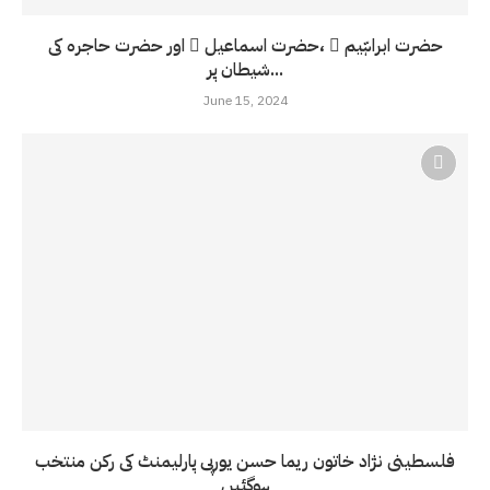
حضرت ابراہّیم ّ ،حضرت اسماعیل ّ اور حضرت حاجرہ کی
شیطان پر...
June 15, 2024
فلسطینی نژاد خاتون ریما حسن یورپی پارلیمنٹ کی رکن منتخب
ہوگئیں