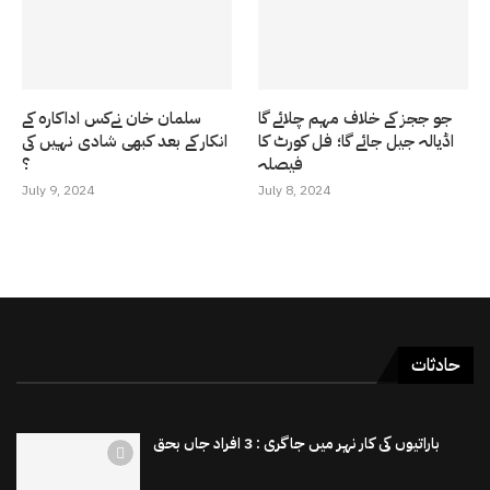
جو ججز کے خلاف مہم چلائے گا
سلمان خان نےکس اداکارہ کے
اڈیالہ جیل جائے گا؛ فل کورٹ کا
انکار کے بعد کبھی شادی نہیں کی
فیصلہ
؟
July 9, 2024
July 8, 2024
حادثات
باراتیوں کی کار نہر میں جاگری : 3 افراد جاں بحق