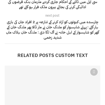
سی ایل میں ڈالنے کے احکام جاری کردیے ملزمان بنک قرضوں کی
ادائیگی کرنے کی بجائے بیرون ملک فرار ہو گئے تھے
next post
چارسدہ میں کبوتوں کو آزاد کرنے کے تنازعہ پر 2 افراد جان کی بازی
ہار گئے : پہلے شاہسوار کو ملنگ خان نے مار ڈالا پھر ملنگ خان کے
گھر کو شاہسوار کے اہل خانہ نے آگ لگا دی : ملنگ خان ہلاک ماں
شدید زخمی
RELATED POSTS CUSTOM TEXT