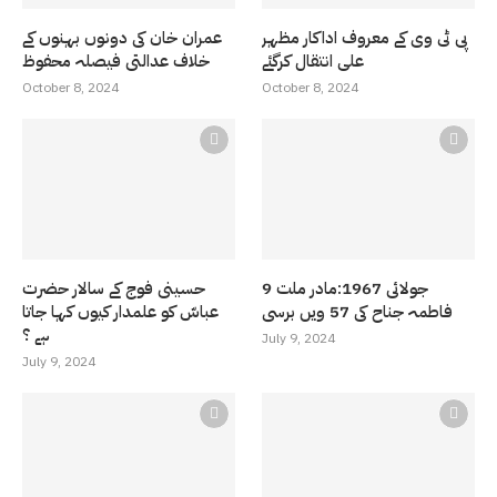
پی ٹی وی کے معروف اداکار مظہر
عمران خان کی دونوں بہنوں کے
علی انتقال کرگئے
خلاف عدالتی فیصلہ محفوظ
October 8, 2024
October 8, 2024
9 جولائی 1967:مادر ملت
حسینی فوج کے سالار حضرت
فاطمہ جناح کی 57 ویں برسی
عباسّ کو علمدار کیوں کہا جاتا
ہے ؟
July 9, 2024
July 9, 2024