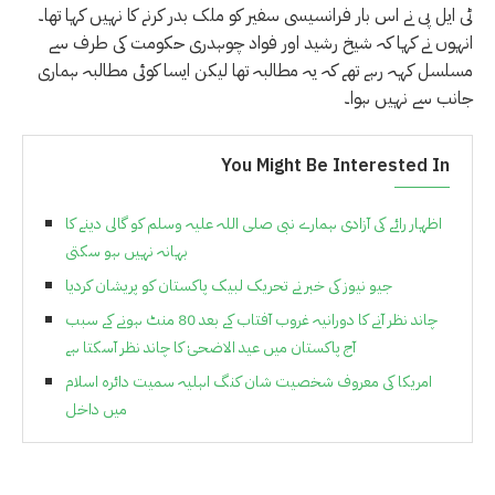
ٹی ایل پی نے اس بار فرانسیسی سفیر کو ملک بدر کرنے کا نہیں کہا تھا۔
انہوں نے کہا کہ شیخ رشید اور فواد چوہدری حکومت کی طرف سے
مسلسل کہہ رہے تھے کہ یہ مطالبہ تھا لیکن ایسا کوئی مطالبہ ہماری
جانب سے نہیں ہوا۔
You Might Be Interested In
اظہار رائے کی آزادی ہمارے نبی صلی اللہ علیہ وسلم کو گالی دینے کا
بہانہ نہیں ہو سکتی
جیو نیوز کی خبر نے تحریک لبیک پاکستان کو پریشان کردیا
چاند نظر آنے کا دورانیہ غروب آفتاب کے بعد 80 منٹ ہونے کے سبب
آج پاکستان میں عید الاضحیٰ کا چاند نظر آسکتا ہے
امریکا کی معروف شخصیت شان کنگ اہلیہ سمیت دائرہ اسلام
میں داخل