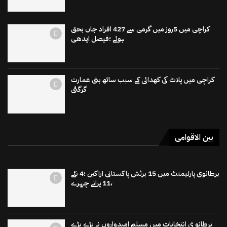
کراچی میں 5روز میں گرمی سے 427 افراد جاں بحق
ہوئے ؛فیصل ایدھی
کراچی میں پلاٹ کی کھدائی کے سبب ساتھ بنی عمارت
گرگئی
بین الاقوامی
برطانوی پارلیمنٹ میں 15 برٹش پاکستانی اراکین ؛4 نئے
،11 پرانے چہرے
برطانو ی انتخابات میں مسلم امیدواروں نے بڑے بڑے