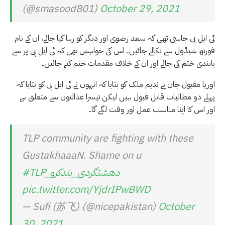
(@smasood801)
October 29, 2021
ٹی ایل پی چاہتی تھی کہ سعد رضوی اور دیگر کو رہا کیا جائے، ان کے نام
فورتھ شیڈول سے نکالے جائیں۔ اس کی خواہش تھی کہ ٹی ایل پی پر سے
پابندی ختم کی جائے اور ان کے خلاف مقدمات ختم کیے جائیں۔
اوریا مقبول جان نے ندیم ملک کو بتایا کہ انہوں نے ٹی ایل پی کو بتایا کہ
پہلے دو مطالبات قابل قبول ہیں لیکن تیسرا عدالتوں سے متعلق ہے
اور اس کا اپنا مناسب عمل اور وقت لگے گا۔
TLP community are fighting with these
GustakhaaaN. Shame on u
#TLP_دھشتگردی_بندکرو
pic.twitter.com/YjdrIPwBWD
— Sufi (苏飞) (@nicepakistan)
October
30, 2021