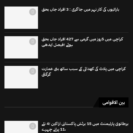
باراتیوں کی کار نہر میں جاگری : 3 افراد جاں بحق
کراچی میں 5روز میں گرمی سے 427 افراد جاں بحق
ہوئے ؛فیصل ایدھی
کراچی میں پلاٹ کی کھدائی کے سبب ساتھ بنی عمارت
گرگئی
بین الاقوامی
برطانوی پارلیمنٹ میں 15 برٹش پاکستانی اراکین ؛4 نئے
،11 پرانے چہرے