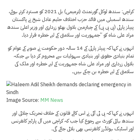
کراچی: سندھ لوکل گورنمنٹ (ترمیمی) بل 2021 کو مسترد کرتے ہوئے،
سندھ اسمبلی میں قائد حزب اختلاف حلیم عادل شیخ نے پاکستان
پیپلز پارٹی (پی پی پی) کے چیئرمین بلاول بھٹو زرداری اور وزیر اعلیٰ سندھ
مراد علی شاہ کو “جمہوریت اور سلامتی کے لیے خطرہ قرار دیا۔
انہوں نے کہا کہ پیپلز پارٹی کے 14 سالہ دور حکومت نے صوبے کے عوام کو
تمام بنیادی حقوق اور بنیادی سہولیات سے محروم کر دیا ہے جبکہ
بلاول زرداری اور مراد علی شاہ جمہوریت کے لیے خطرہ اور ملک کی
سلامتی کے لیے خطرہ بن چکے ہیں۔
Image Source:
MM News
انہوں نے کہا کہ پی ٹی آئی نے اس کالے قانون کے خلاف تحریک چلائی اور
سندھ ہائی کورٹ سے رجوع کیا جب کہ کراچی میں آل پارٹیز کانفرنس
اور اسٹیک ہولڈرز کانفرنس بھی بلائی جائے گی۔