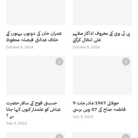
پی ٹی وی کے معروف اداکار مظہر
عمران خان کی دونوں بہنوں کے
علی انتقال کرگئے
خلاف عدالتی فیصلہ محفوظ
October 8, 2024
October 8, 2024
9 جولائی 1967:مادر ملت
حسینی فوج کے سالار حضرت
فاطمہ جناح کی 57 ویں برسی
عباسّ کو علمدار کیوں کہا جاتا
ہے ؟
July 9, 2024
July 9, 2024