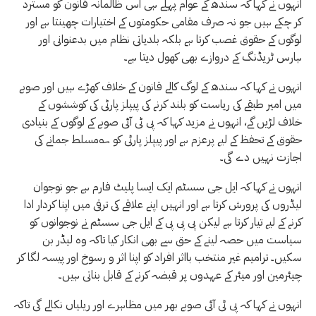
انہوں نے کہا کہ سندھ کے عوام پہلے ہی اس ظالمانہ قانون کو مسترد
کر چکے ہیں جو نہ صرف مقامی حکومتوں کے اختیارات چھینتا ہے اور
لوگوں کے حقوق غصب کرتا ہے بلکہ بلدیاتی نظام میں بدعنوانی اور
ہارس ٹریڈنگ کے دروازے بھی کھول دیتا ہے۔
انہوں نے کہا کہ سندھ کے لوگ کالے قانون کے خلاف کھڑے ہیں اور صوبے
میں امیر طبقے کی ریاست کو بلند کرنے کی پیپلز پارٹی کی کوششوں کے
خلاف لڑیں گے، انہوں نے مزید کہا کہ پی ٹی آئی صوبے کے لوگوں کے بنیادی
حقوق کے تحفظ کے لیے پرعزم ہے اور پیپلز پارٹی کو ؎مسلط جمانے کی
اجازت نہیں دے گی۔
انہوں نے کہا کہ ایل جی سسٹم ایک ایسا پلیٹ فارم ہے جو نوجوان
لیڈروں کی پرورش کرتا ہے اور انہیں اپنے علاقے کی ترقی میں اپنا کردار ادا
کرنے کے لیے تیار کرتا ہے لیکن پی پی پی کے ایل جی سسٹم نے نوجوانوں کو
سیاست میں حصہ لینے کے حق سے بھی انکار کیا تاکہ وہ لیڈر بن
سکیں۔ ترامیم غیر منتخب بااثر افراد کو اپنا اثر و رسوخ اور پیسہ لگا کر
چیئرمین اور میئر کے عہدوں پر قبضہ کرنے کے قابل بناتی ہیں۔
انہوں نے کہا کہ پی ٹی آئی صوبے بھر میں مظاہرے اور ریلیاں نکالے گی تاکہ