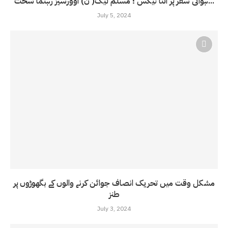
ہوائی سفر پر اتنا ٹیکس ؛ مسلم لیگ( ن) اوورسیز رہنما سخت...
July 5, 2024
مشکل وقت میں تحریک انصاف جوائن کرنے والوں کے بگھوڑوں پر
طنز
July 3, 2024