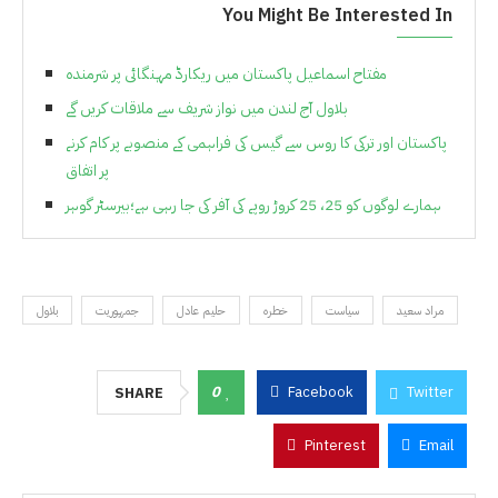
You Might Be Interested In
مفتاح اسماعیل پاکستان میں ریکارڈ مہنگائی پر شرمندہ
بلاول آج لندن میں نواز شریف سے ملاقات کریں گے
پاکستان اور ترکی کا روس سے گیس کی فراہمی کے منصوبے پر کام کرنے
پر اتفاق
ہمارے لوگوں کو 25، 25 کروڑ روپے کی آفر کی جا رہی ہے؛بیرسٹر گوہر
مراد سعید
سیاست
خطرہ
حلیم عادل
جمہوریت
بلاول
0
Facebook
Twitter
SHARE
Pinterest
Email