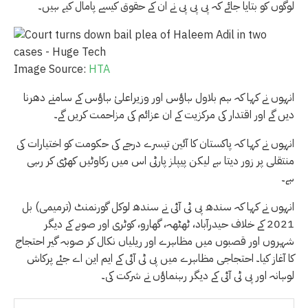
لوگوں کو بتایا جائے کہ پی پی پی نے ان کے حقوق کیسے پامال کیے ہیں۔
Image Source:
HTA
انہوں نے کہا کہ ہم بلاول ہاؤس اور وزیراعلیٰ ہاؤس کے سامنے دھرنا
دیں گے اور اقتدار کی مرکزیت کے ان عزائم کی مزاحمت کریں گے۔
انہوں نے کہا کہ پاکستان کا آئین تیسرے درجے کی حکومت کو اختیارات کی
منتقلی پر زور دیتا ہے لیکن پیپلز پارٹی اس میں رکاوٹیں کھڑی کر رہی
ہے۔
انہوں نے کہا کہ سندھ پی ٹی آئی نے سندھ لوکل گورنمنٹ (ترمیمی) بل
2021 کے خلاف حیدرآباد، ٹھٹھہ، گھارو، کوٹری اور صوبے کے دیگر
شہروں اور قصبوں میں مظاہرے اور ریلیاں نکال کر صوبہ گیر احتجاج
کا آغاز کیا۔ احتجاجی مظاہرے میں پی ٹی آئی کے ایم این اے جئے پرکاش
لوہانہ اور پی ٹی آئی کے دیگر رہنماؤں نے شرکت کی۔