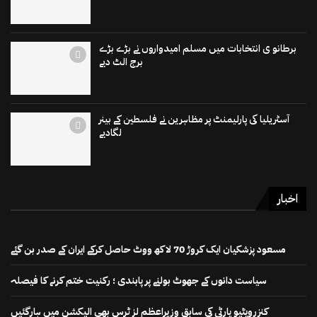
برطانو ی انتخابات میں مسلم امیدواروں نے بڑے بڑے
برج الٹ دیے
آسٹریلیا کی پارلیمنٹ پر مظاہرین نے فلسطین کے بینر
لگادیے
اخبار
مسعود پزشکیان ایک کروڑ 70 لاکھ ووٹ حاصل کرکے ایران کے صدر بن گئے
سیاست دانوں کے جھوٹ بولنے پر پابندی ؛ رکنیت ختم کرنے کا فیصلہ
کنزرویٹیو پارٹی کی سابق وزیراعظم لز ٹرس بھی الیکشن میں ہارگئیں