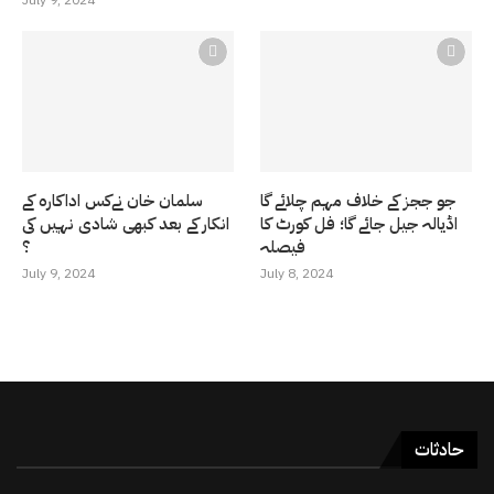
July 9, 2024
جو ججز کے خلاف مہم چلائے گا
سلمان خان نےکس اداکارہ کے
اڈیالہ جیل جائے گا؛ فل کورٹ کا
انکار کے بعد کبھی شادی نہیں کی
فیصلہ
؟
July 9, 2024
July 8, 2024
حادثات