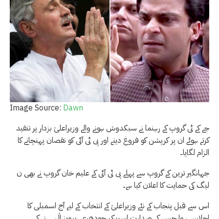
Image Source:
Dawn
جے کے ٹی گروپ کے رہنما نے سبکدوش ہونے والے وزیراعلیٰ بزدار پر تنقید
کرتے ہوئے ان پر کرپشن کو فروغ دینے اور پی ٹی آئی کو نقصان پہنچانے کا
الزام لگایا۔
جہانگیر ترین کے گروپ سے پہلے پی ٹی آئی کے علیم خان گروپ نے بھی ن
لیگ کی حمایت کا اعلان کیا ہے۔
اس سے قبل پنجاب کے نئے وزیراعلیٰ کے انتخاب کے لیے آج اسمبلی کا
اجلاس ہوا جس کی صدارت اسپیکر چودھری پرویز الٰہی نے کی۔