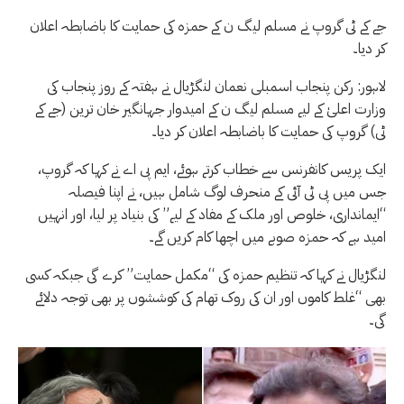
جے کے ٹی گروپ نے مسلم لیگ ن کے حمزہ کی حمایت کا باضابطہ اعلان
کر دیا۔
لاہور: رکن پنجاب اسمبلی نعمان لنگڑیال نے ہفتہ کے روز پنجاب کی
وزارت اعلیٰ کے لیے مسلم لیگ ن کے امیدوار جہانگیر خان ترین (جے کے
ٹی) گروپ کی حمایت کا باضابطہ اعلان کر دیا۔
ایک پریس کانفرنس سے خطاب کرتے ہوئے، ایم پی اے نے کہا کہ گروپ،
جس میں پی ٹی آئی کے منحرف لوگ شامل ہیں، نے اپنا فیصلہ
“ایمانداری، خلوص اور ملک کے مفاد کے لیے” کی بنیاد پر لیا، اور انہیں
امید ہے کہ حمزہ صوبے میں اچھا کام کریں گے۔
لنگڑیال نے کہا کہ تنظیم حمزہ کی “مکمل حمایت” کرے گی جبکہ کسی
بھی “غلط کاموں اور ان کی روک تھام کی کوششوں پر بھی توجہ دلائے
گی۔