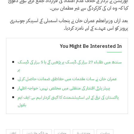
اپوزیشن نے بزدار کے خلاف عدم اعتماد کی قرارداد جمع کراتے ہوئے دعویٰ
کیا کہ وہ ان کی کارکردگی سے غیر مطمئن ہیں۔
بعد ازاں وزیراعظم عمران خان نے پنجاب اسمبلی کے اسپیکر چوہدری
پرویز کو اس عہدے کے لیے نامزد کردیا۔
You Might Be Interested In
سندھ میں طلباء 27 ہزار کی ڈیسک پر پڑھیں گے یا 5 ہزار کی ڈیسک
پر
عمران خان نے سات مقدمات میں حفاظتی ضمانت حاصل کر لی
پیپلز پارٹی اقتدار کی منتقلی میں مخلص نہیں: خواجہ اظہار
پاکستان کی ترقی کے لیے اسٹیبلشمنٹ کا آئینی کردار اہم ہے: ایف ایم
بلاول
سیاست
حمزہ شہباز
حمایت
جہانگیر خان ترین
اعلان