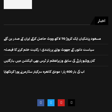
اخبار
مسعود پزشکیان ایک کروڑ 70 لاکھ ووٹ حاصل کرکے ایران کے صدر بن گئے
سیاست دانوں کے جھوٹ بولنے پر پابندی ؛ رکنیت ختم کرنے کا فیصلہ
کنزرویٹیو پارٹی کی سابق وزیراعظم لز ٹرس بھی الیکشن میں ہارگئیں
اب کی بار 400 پار ؛ مودی کانعرہ سرکیئر سٹارمر نے پورا کردکھایا