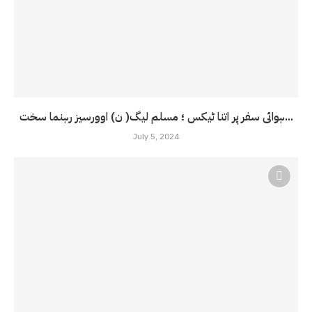
ہوائی سفر پر اتنا ٹیکس ؛ مسلم لیگ( ن) اوورسیز رہنما سخت...
July 5, 2024