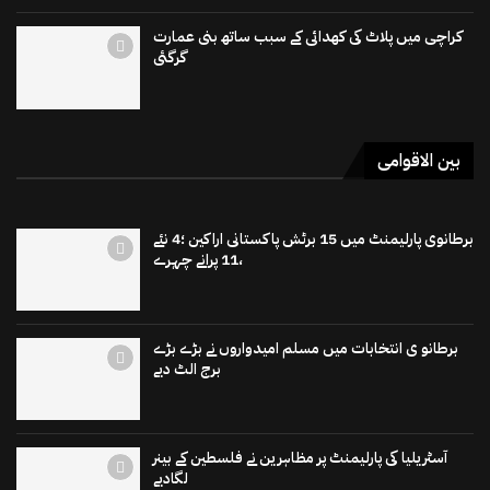
کراچی میں پلاٹ کی کھدائی کے سبب ساتھ بنی عمارت
گرگئی
بین الاقوامی
برطانوی پارلیمنٹ میں 15 برٹش پاکستانی اراکین ؛4 نئے
،11 پرانے چہرے
برطانو ی انتخابات میں مسلم امیدواروں نے بڑے بڑے
برج الٹ دیے
آسٹریلیا کی پارلیمنٹ پر مظاہرین نے فلسطین کے بینر
لگادیے