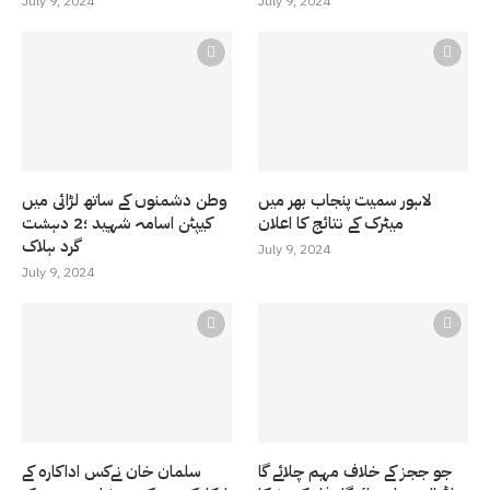
July 9, 2024
July 9, 2024
لاہور سمیت پنجاب بھر میں
وطن دشمنوں کے ساتھ لڑائی میں
میٹرک کے نتائج کا اعلان
کیپٹن اسامہ شہید ؛2 دہشت
گرد ہلاک
July 9, 2024
July 9, 2024
جو ججز کے خلاف مہم چلائے گا
سلمان خان نےکس اداکارہ کے