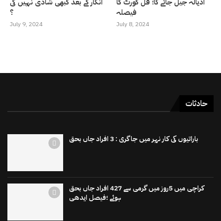
اڈیالہ جیل جائے گا؛ فل کورٹ کا
انکار کے بعد کبھی شادی نہیں کی
فیصلہ
؟
July 9, 2024
July 8, 2024
حادثات
باراتیوں کی کار نہر میں جاگری : 3 افراد جاں بحق
کراچی میں 5روز میں گرمی سے 427 افراد جاں بحق
ہوئے ؛فیصل ایدھی