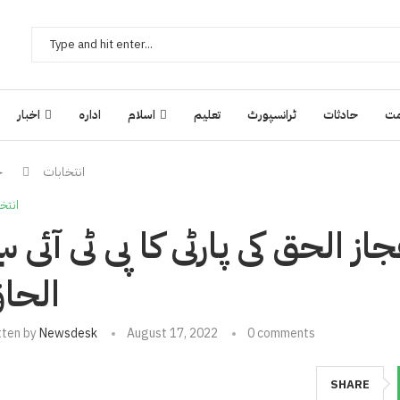
ت
حادثات
ٹرانسپورٹ
تعلیم
اسلام
ادارہ
اخبار
انتخابات
ج
انتخ
ز الحق کی پارٹی کا پی ٹی آئی س
الحا
tten by
Newsdesk
August 17, 2022
0 comments
SHARE