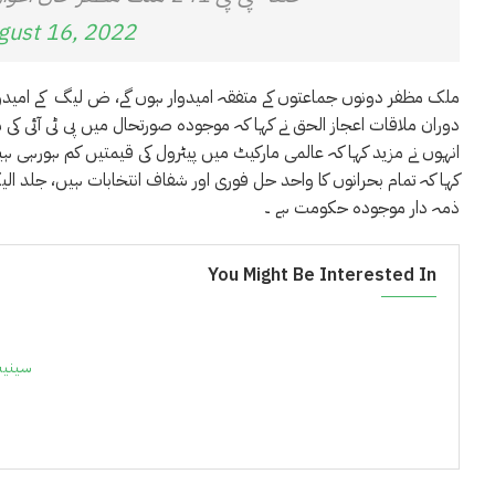
gust 16, 2022
دوران ملاقات اعجاز الحق نے کہا کہ موجودہ صورتحال میں پی ٹی آئی کی 
انہوں نے مزید کہا کہ عالمی مارکیٹ میں پیٹرول کی قیمتیں کم ہورہی 
کہا کہ تمام بحرانوں کا واحد حل فوری اور شفاف انتخابات ہیں، جلد ال
ذمہ دار موجودہ حکومت ہے ۔
You Might Be Interested In
سینیٹ