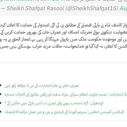
— Sheikh Shafqat Rasool (@SheikhShafqat15)
Au
مقبولیت دیکھتے ہوئے تحریک انصاف اور عمران خان کی بھرپور حمایت کریں گے۔
ہیں اور موجودہ حکومت ملک میں پٹرول مہنگا کر رہی ہے۔اعجاز الحق نے یہ ب
یکشن کا اعلان نہ کیا گیا تو خدانخواستہ حالات مزید خراب ہوسکتے ہیں جس 
عمران خان نے عام انتخابات کے لیے 3 شرائط رکھ دیں
 انتخابات ؛ صنم جاوید ،اعظم سواتی ،مراد سعید اور زلفی بخاری کے کاغزات مسترد
لودھراں : آزاد منتخب ہونے والے ایم پی اے کس پارٹی میں جائیں گے ؟
الیکشن کمیشن اجلاس: سپریم کورٹ کے فیصلے پر من و عن عمل درآمد کا فیصلہ