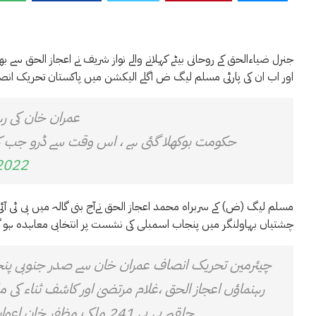
جنرل ضیاءالحق کے روحانی بیٹے کہلانے والے نواز شریف نے اعجاز الحق سے بھ
اور اب ان کی پارٹی مسلم لیگ ض اگلے الیکشن میں پاکستان تحریک انصا
عمران خان کی رہ
حکومت بوکھلا گئی ہے ، اس وقت سے ڈرو جب ک
 2022
مسلم لیگ (ض) کے سربراہ محمد اعجاز الحق نےآج بنی گالہ میں پی ٹی آ
چشتیاں بہاولنگر میں پنجاب اسمبلی کی نشست پر انتخابی معاہدہ ہو گی
چیئرمین تحریک انصاف عمران خان سے صدر جنوبی پنجا
حلقہ پی پی 241 ملک مظفر خان اعوان کی حمایت کا اعلان کر دیا۔