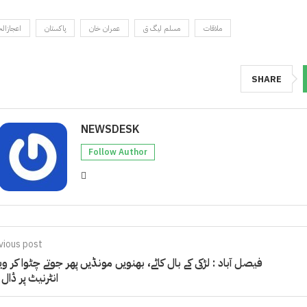
ملاقات
مسلم لیگ ق
عمران خان
پاکستان
اعجازال
SHARE
NEWSDESK
Follow Author
vious post
فیصل آباد : لڑکی کے بال کاٹے، بھنویں مونڈیں پھر جوتے چٹوا کر وی
انٹرنیٹ پر ڈال