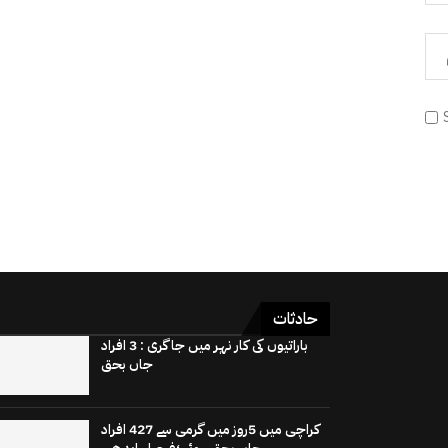
حادثات
باراتیوں کی کار نہر میں جاگری : 3 افراد
جاں بحق
کراچی میں 5روز میں گرمی سے 427 افراد