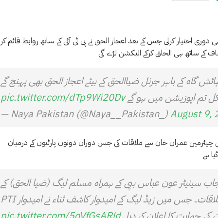
ی دوری اختیار کرلی جس کے بعد اعجاز الحق نے پی ٹی آئی کے ساتھ روابط قائم کرل
ف کے ساتھ ہی الحاق کرکے الیکشن لڑے گی
ائش گاہ کے باہر جرنل ضیاالحق کے بیٹے اعجاز الحق بھی پہنچ گے
ل تم اپوزیشن میں ہو گے
pic.twitter.com/dTp9Wi20Dv
— Naya Pakistan (@Naya__Pakistan_)
August 9,
ئی چیئرمین عمران خان سے ملاقات کی جس دوران دونوں پارٹیوں کے درمیان
ا ہے
ب سینیٹر عون عباس بپی کے ہمراہ مسلم لیگ (ضیا الحق) کے
رہنماؤں اعجاز الحق ،غلام مرتضیٰ اور کاشف ثناء کی ملاقات۔ جس میں زیڈ لیگ کے امیدوار کاشف ثناء نے امیدوار PTI
pic.twitter.com/5oVfGsARld