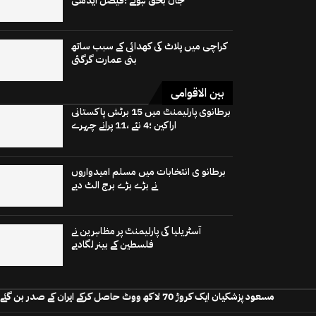
جاں بحق ہوئے ؛فیصل ایدھی
کراچی میں پلاٹ کی کھدائی کے سبب ساتھ
بنی عمارت گرگئی
بین الاقوامی
برطانوی پارلیمنٹ میں 15 برٹش پاکستانی
اراکین ؛4 نئے ،11 پرانے چہرے
برطانو ی انتخابات میں مسلم امیدواروں
نے بڑے بڑے برج الٹ دیے
آسٹریلیا کی پارلیمنٹ پر مظاہرین نے
فلسطین کے بینر لگادیے
مسعود پزشکیان ایک کروڑ 70 لاکھ ووٹ حاصل کرکے ایران کے صدر بن گئے