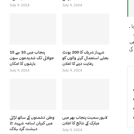
July 9, 2024
July 9, 2024
ملک مظفر دونوں جماعتوں کے متفقہ امیدوار ہوں گے، ض لیگ کے امیدوار کاشف ثناء نے پارٹی فیصلے کے مطابق پی ٹی آئی امیدوار کی حمایت کا اعلان کردیا ۔
ھی
کی
شہباز شریف کا 200 یونٹ
پنجاب میں 10 سے 15
بجلی استعمال کرنے والوں کو
جولائی تک شدیدمون سون
رعایت دینے کا اعلان
بارشوں کا امکان
July 9, 2024
July 9, 2024
لاہور سمیت پنجاب بھر میں
وطن دشمنوں کے ساتھ لڑائی
میٹرک کے نتائج کا اعلان
میں کیپٹن اسامہ شہید ؛2
دہشت گرد ہلاک
July 9, 2024