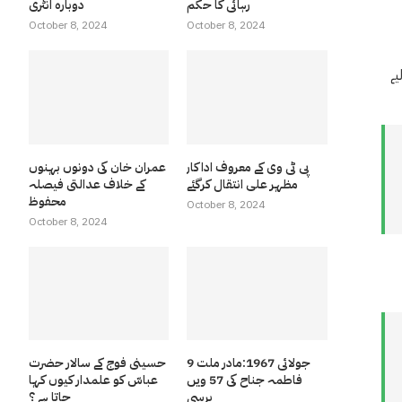
رہائی کا حکم
دوبارہ انٹری
October 8, 2024
October 8, 2024
یے
پی ٹی وی کے معروف اداکار
عمران خان کی دونوں بہنوں
مظہر علی انتقال کرگئے
کے خلاف عدالتی فیصلہ
محفوظ
October 8, 2024
October 8, 2024
9 جولائی 1967:مادر ملت
حسینی فوج کے سالار حضرت
فاطمہ جناح کی 57 ویں
عباسّ کو علمدار کیوں کہا
برسی
جاتا ہے ؟