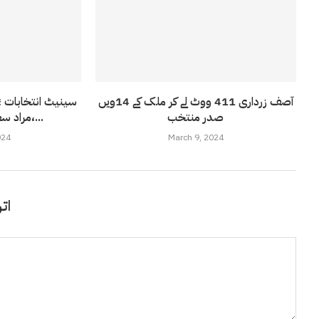
آصف زرداری 411 ووٹ لے کر ملک کے 14ویں
سینیٹ انتخابات ؛
صدر منتخب
،مراد سعید اور زلفی بخاری...
024
March 9, 2024
اتر