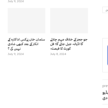
July 9, 2024
حق
جو ججز کے خلاف مہم چلائے
سلمان خان نےکس اداکارہ کے
گا اڈیالہ جیل جائے گا؛ فل
انکار کے بعد کبھی شادی
کورٹ کا فیصلہ
نہیں کی ؟
July 9, 2024
July 8, 2024
pre
ڈیو
 دی