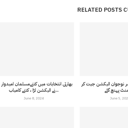
RELATED POSTS 
 4 کم عمر نوجوان الیکشن جیت کر
بھارتی انتخابات میں کتنےمسلمان امیدوار 
منٹ پہنچ گئے
نے الیکشن لڑا ، کتنے کامیاب...
June 8, 2024
June 5, 20