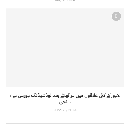
لاہور کے کئی علاقوں میں ہر گھنٹے بعد لوڈشیڈنگ ہورہی ہے ؛
نجی...
June 26, 2024