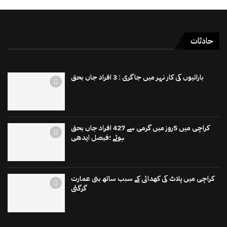
حادثات
باراتیوں کی کار نہر میں جاگری : 3 افراد جاں بحق
کراچی میں 5روز میں گرمی سے 427 افراد جاں بحق
ہوئے ؛فیصل ایدھی
کراچی میں پلاٹ کی کھدائی کے سبب ساتھ بنی عمارت
گرگئی