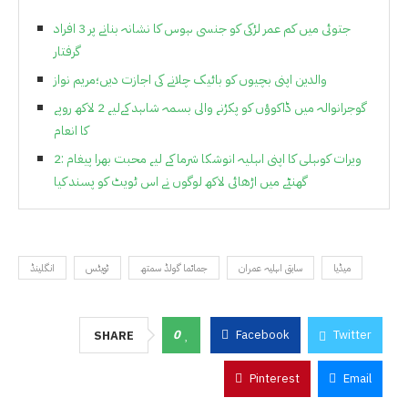
جتوئی میں کم عمر لڑکی کو جنسی ہوس کا نشانہ بنانے پر 3 افراد
گرفتار
والدین اپنی بچیوں کو بائیک چلانے کی اجازت دیں؛مریم نواز
گوجرانوالہ میں ڈاکوؤں کو پکڑنے والی بسمہ شاہد کےلیے 2 لاکھ روپے
کا انعام
ویرات کوہلی کا اپنی اہلیہ انوشکا شرما کے لیے محبت بھرا پیغام :2
گھنٹے میں اڑھائی لاکھ لوگوں نے اس ٹویٹ کو پسند کیا
میڈیا
سابق اہلیہ عمران
جمائما گولڈ سمتھ
ٹویٹس
انگلینڈ
0
Facebook
Twitter
SHARE
Pinterest
Email