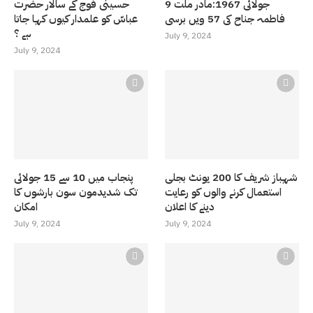
9 جولائی 1967:مادر ملت
حسینی فوج کے سالار حضرت
فاطمہ جناح کی 57 ویں برسی
عباسّ کو علمدار کیوں کہا جاتا
ہے ؟
July 9, 2024
July 9, 2024
شہباز شریف کا 200 یونٹ بجلی
پنجاب میں 10 سے 15 جولائی
استعمال کرنے والوں کو رعایت
تک شدیدمون سون بارشوں کا
دینے کا اعلان
امکان
July 9, 2024
July 9, 2024