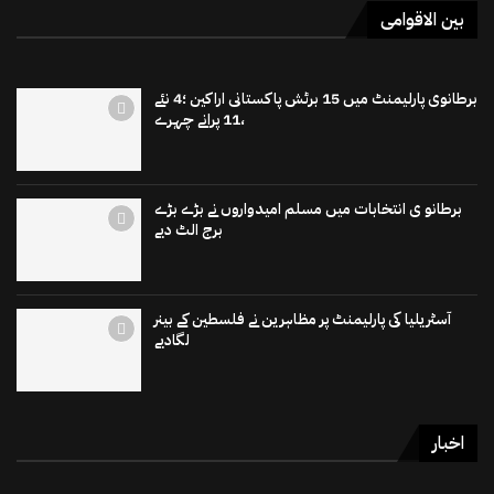
بین الاقوامی
برطانوی پارلیمنٹ میں 15 برٹش پاکستانی اراکین ؛4 نئے
،11 پرانے چہرے
برطانو ی انتخابات میں مسلم امیدواروں نے بڑے بڑے
برج الٹ دیے
آسٹریلیا کی پارلیمنٹ پر مظاہرین نے فلسطین کے بینر
لگادیے
اخبار