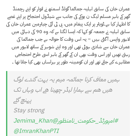
عمران خان کی سابق اہلیہ جمائما گولڈ اسمتھ نے اتوار کو اپنے رچمنڈ
گھر کے باہر مسلم لیگ ن یوکے کی جانب سے شیڈول احتجاج پر اپنے غصے
کا اظہار کیا ہے۔ٹویٹر پر ایک پیغام میں، پی ٹی آئی چیئرمین عمران خان کی
سابق اہلیہ نے جمعہ کو کہا کہ ایسا لگتا ہے کہ وہ 90 کی دہائی میں
لاہور واپس آگئی ہیں – یہ اس وقت کا حوالہ ہے جب جمائما کی
عمران خان سے شادی ہوئی تھی اور وہ اپنے شوہر کے ساتھ لاہور میں
رہتی تھیں اور اس وقت بھی ان کے گھر کے باہر اسی طرح احتجاجی
مظاہرے کیے جاتے تھے اور ان کومبینہ طور پر ہراساں بھی کیا جاتا تھا ۔
ہمیں معاف کرنا جمائمہ میم یہ بہت گندے لوگ
ھیں ھم سے ہمارا لیڈر چھینا ھے اب وہاں تک
پہنچ گئے
Stay strong
#امپورٹڈ_حکومت_نامنظور
@Jemima_Khan
@ImranKhanPTI