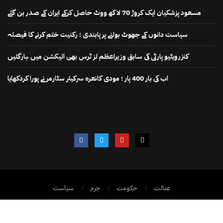
مسعود پزشکیان ایک کروڑ 70 لاکھ ووٹ حاصل کرکے ایران کے صدر بن گئے
سیاست دانوں کے جھوٹ بولنے پر پابندی ؛ رکنیت ختم کرنے کا فیصلہ
کنزرویٹیو پارٹی کی سابق وزیراعظم لز ٹرس بھی الیکشن میں ہارگئیں
اب کی بار 400 پار ؛ مودی کانعرہ سرکیئر سٹارمر نے پورا کردکھایا
عدالت
حکومت
جرم
سیاست
@2025 – ڈیلی سوشل پاکستان