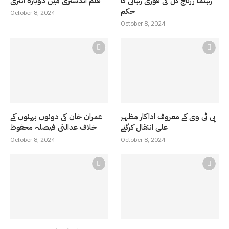
رہنما زرتاج گل کی فوری رہائی کا
فلم انڈسٹری میں دوبارہ انٹری
حکم
October 8, 2024
October 8, 2024
پی ٹی وی کے معروف اداکار مظہر
عمران خان کی دونوں بہنوں کے
علی انتقال کرگئے
خلاف عدالتی فیصلہ محفوظ
October 8, 2024
October 8, 2024