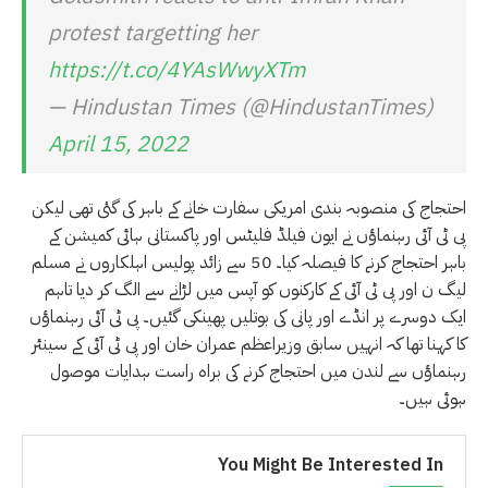
protest targetting her
https://t.co/4YAsWwyXTm
— Hindustan Times (@HindustanTimes)
April 15, 2022
احتجاج کی منصوبہ بندی امریکی سفارت خانے کے باہر کی گئی تھی لیکن
پی ٹی آئی رہنماؤں نے ایون فیلڈ فلیٹس اور پاکستانی ہائی کمیشن کے
باہر احتجاج کرنے کا فیصلہ کیا۔ 50 سے زائد پولیس اہلکاروں نے مسلم
لیگ ن اور پی ٹی آئی کے کارکنوں کو آپس میں لڑانے سے الگ کر دیا تاہم
ایک دوسرے پر انڈے اور پانی کی بوتلیں پھینکی گئیں۔ پی ٹی آئی رہنماؤں
کا کہنا تھا کہ انہیں سابق وزیراعظم عمران خان اور پی ٹی آئی کے سینئر
رہنماؤں سے لندن میں احتجاج کرنے کی براہ راست ہدایات موصول
ہوئی ہیں۔
You Might Be Interested In