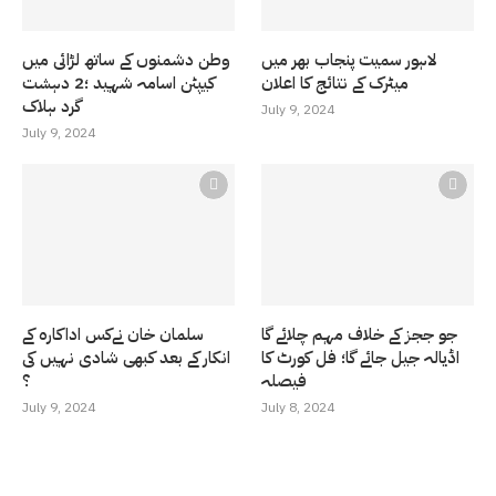
لاہور سمیت پنجاب بھر میں
وطن دشمنوں کے ساتھ لڑائی میں
میٹرک کے نتائج کا اعلان
کیپٹن اسامہ شہید ؛2 دہشت
گرد ہلاک
July 9, 2024
July 9, 2024
جو ججز کے خلاف مہم چلائے گا
سلمان خان نےکس اداکارہ کے
اڈیالہ جیل جائے گا؛ فل کورٹ کا
انکار کے بعد کبھی شادی نہیں کی
فیصلہ
؟
July 9, 2024
July 8, 2024