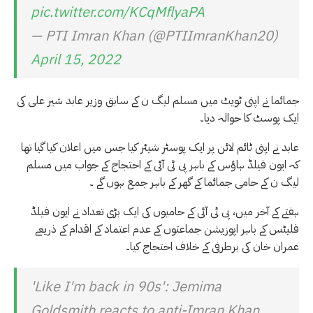
pic.twitter.com/KCqMflyaPA
— PTI Imran Khan (@PTIImranKhan20)
April 15, 2022
جمائما نے اپنی ٹویٹ میں مسلم لیگ ن کے سابق وزیر عابد شیر علی کی
ایک پوسٹ کا حوالہ دیا۔
عابد نے اپنی ٹائم لائن پر ایک پوسٹر شیئر کیا جس میں اعلان کیا گیا تھا
کہ ایون فیلڈ ہاؤس کے باہر پی ٹی آئی کے احتجاج کے جواب میں مسلم
لیگ ن کے حامی جمائما کے گھر کے باہر جمع ہوں گے ۔
ہفتے کے آخر میں، پی ٹی آئی کے حامیوں کی ایک بڑی تعداد نے ایون فیلڈ
فلیٹس کے باہر اپوزیشن جماعتوں کے عدم اعتماد کے اقدام کے ذریعے
عمران خان کی برطرفی کے خلاف احتجاج کیا۔
'Like I'm back in 90s': Jemima
Goldsmith reacts to anti-Imran Khan