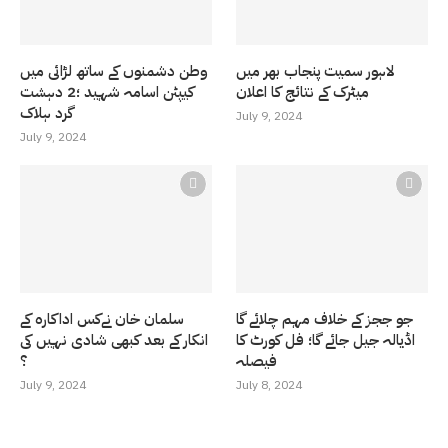
لاہور سمیت پنجاب بھر میں
وطن دشمنوں کے ساتھ لڑائی میں
میٹرک کے نتائج کا اعلان
کیپٹن اسامہ شہید ؛2 دہشت
گرد ہلاک
July 9, 2024
July 9, 2024
جو ججز کے خلاف مہم چلائے گا
سلمان خان نےکس اداکارہ کے
اڈیالہ جیل جائے گا؛ فل کورٹ کا
انکار کے بعد کبھی شادی نہیں کی
فیصلہ
؟
July 9, 2024
July 8, 2024