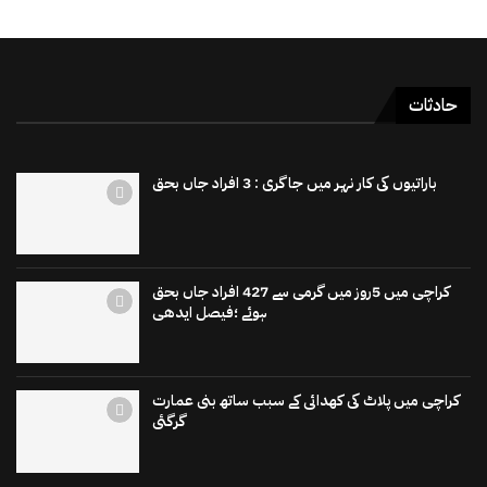
حادثات
باراتیوں کی کار نہر میں جاگری : 3 افراد جاں بحق
کراچی میں 5روز میں گرمی سے 427 افراد جاں بحق
ہوئے ؛فیصل ایدھی
کراچی میں پلاٹ کی کھدائی کے سبب ساتھ بنی عمارت
گرگئی