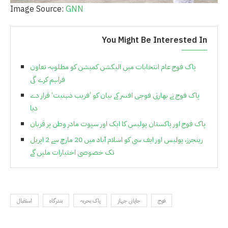
Image Source:
GNN
You Might Be Interested In
پاک فوج عام انتخابات میں الیکشن کمیشن کو مطلوبہ تعاون
فراہم کرے گی
پاک فوج نے بھارتی فوجی افسر کے بیان کو ’فریب ذہنیت‘ قرار دے
دیا
پاک فوج اور پاکستان پولیس کا ایک اور سپوت مادر وطن پر قربان
رینجرز، پولیس اور ایف سی کو اسلام آباد میں 20 مارچ سے 2 اپریل
تک خصوصی اختیارات ملیں گے
فوج
جاپانی جہاز
پاک بحریہ
بندرگاہ
استقبال