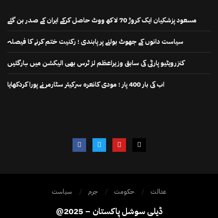
مسعود پزشکیان ایک کروڑ 70 لاکھ ووٹ حاصل کرکے ایران کے صدر بن گئے
سیاست دانوں کے جھوٹ بولنے پر پابندی ؛ رکنیت ختم کرنے کا فیصلہ
کنزرویٹیو پارٹی کی سابق وزیراعظم لز ٹرس بھی الیکشن میں ہارگئیں
اب کی بار 400 پار ؛ مودی کانعرہ سرکیئر سٹارمر نے پورا کردکھایا
عدالت
حکومت
جرم
سیاست
@2025 – ڈیلی سوشل پاکستان