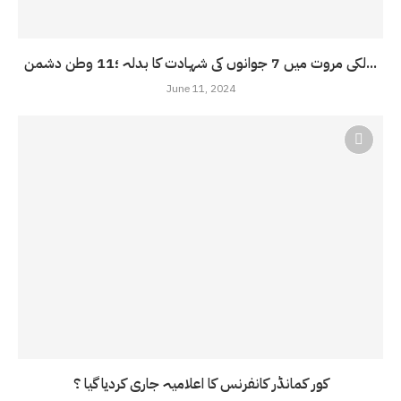
لکی مروت میں 7 جوانوں کی شہادت کا بدلہ ؛11 وطن دشمن...
June 11, 2024
کور کمانڈر کانفرنس کا اعلامیہ جاری کردیا گیا ؟