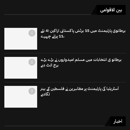
بین الاقوامی
برطانوی پارلیمنٹ میں 15 برٹش پاکستانی اراکین ؛4 نئے
،11 پرانے چہرے
برطانو ی انتخابات میں مسلم امیدواروں نے بڑے بڑے
برج الٹ دیے
آسٹریلیا کی پارلیمنٹ پر مظاہرین نے فلسطین کے بینر
لگادیے
اخبار