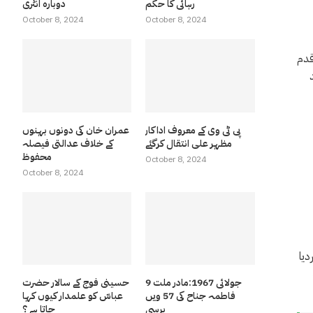
رہائی کا حکم
دوبارہ انٹری
October 8, 2024
October 8, 2024
قدم
 تک بند
پی ٹی وی کے معروف اداکار
عمران خان کی دونوں بہنوں
مظہر علی انتقال کرگئے
کے خلاف عدالتی فیصلہ
محفوظ
October 8, 2024
October 8, 2024
دیا
9 جولائی 1967:مادر ملت
حسینی فوج کے سالار حضرت
فاطمہ جناح کی 57 ویں
عباسّ کو علمدار کیوں کہا
برسی
جاتا ہے ؟