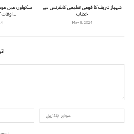
شہباز شریف کا قومی تعلیمی کانفرنس سے
سکولوں میں موسم 
خطاب
اوقات کار کا نوٹیفیکیشن...
24
May 8, 2024
اتر
mment.