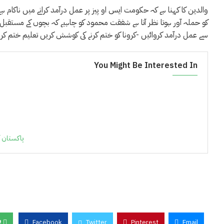
والدین کا کہنا ہے کہ حکومت ایس او پیز پر عمل درآمد کرانے میں ناکا
کو حملہ آور ہوتا نظر آتا ہے شفقت محمود کو چاہیے کہ بچوں کے مستقب
سے عمل درآمد کروائیں -کرونا کو ختم کرنے کی کوشش کریں تعلیم ختم کرن
You Might Be Interested In
پاکستان کی 36 یونیورسٹیز نے یو کے ٹائمز ہائر ایجوکیشن رینکنگ 2021می
0
Facebook
Twitter
Pinterest
Email