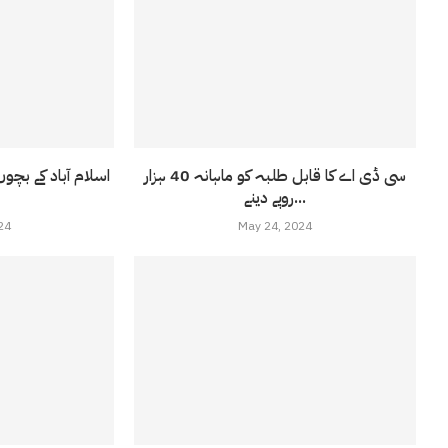
سی ڈی اے کا قابل طلبہ کو ماہانہ 40 ہزار
اسلام آباد کے بچوں
روپے دینے...
24
May 24, 2024