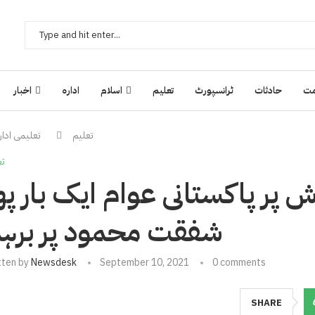
ت
حادثات
ٹرانسپورٹ
تعلیم
اسلام
ادارہ
اخبار
تعلیم
تعلیمی ادار
تع
 پر پاکستانی عوام ایک بار پھ
شفقت محمود پر برہ
tten by
Newsdesk
September 10, 2021
0 comments
SHARE