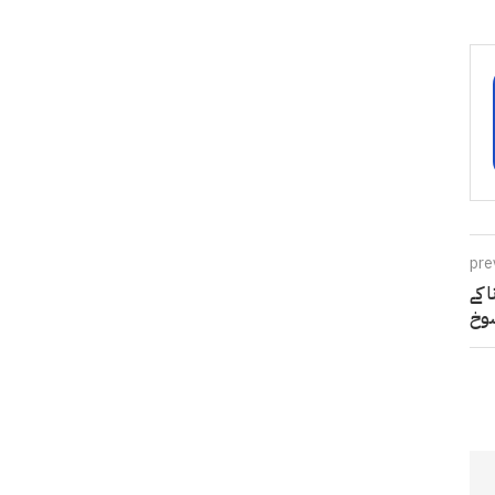
pre
چ کرونا کے
وخ