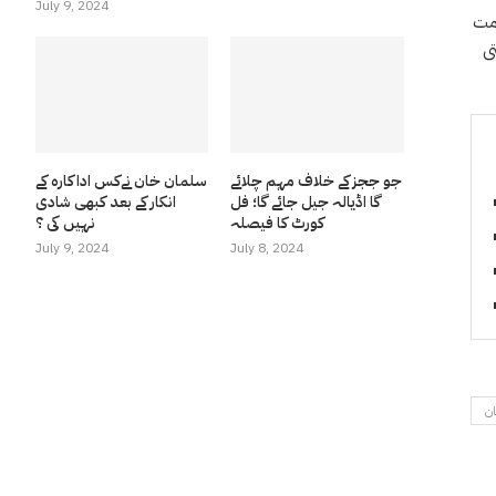
July 9, 2024
ومت
ی
جو ججز کے خلاف مہم چلائے
سلمان خان نےکس اداکارہ کے
گا اڈیالہ جیل جائے گا؛ فل
انکار کے بعد کبھی شادی
کورٹ کا فیصلہ
نہیں کی ؟
July 9, 2024
July 8, 2024
ان