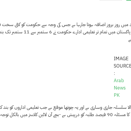
تعداد میں روز بروز اضافہ ہوتا جارہا ہے جس کی وجہ سے حکومت کو کئی سخت 
اٹھانا پڑرہے ہیں انہی میں سے ایک قدم تعلیمی اداروں کی پابندی بھی ہے پاکستان میں تمام تر تعلیمی ادارے حکومت نے 6 ستمبر سے 11 ستمبر
ے
IMAGE
SOURC
:
Arab
News
PK
نہ ختم ہونے والا سلسلہ جاری وساری ہے اور یہ چوتھا موقع ہے جب تعلیمی اداروں کو بند کر
گیا ہے اگرچہ حکومت نے آن لائین کلاسز لینے کا کہا ہے مگر انٹر نیٹ سروس کا مسئلہ 90 فیصد طلبہ کو درپیش ہے -بچے آن لائین کلاسز میں بالکل توجہ