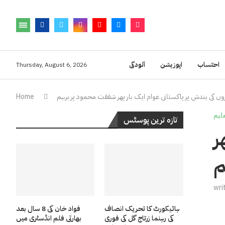
احتساب
اپوزیشن
آلودگی
Thursday, August 6, 2026
وں کی بندش پر پاکستانی عوام ایک بار پھر شفقت محمود پر برہم
Home
لیم
تازہ ترین پوسٹس
ر
م
wri
ہائیکورٹ کا تحریک انصاف
فواد خان کی 8 سال بعد
کی رہنما زرتاج گل کی فوری
بھارتی فلم انڈسٹری میں