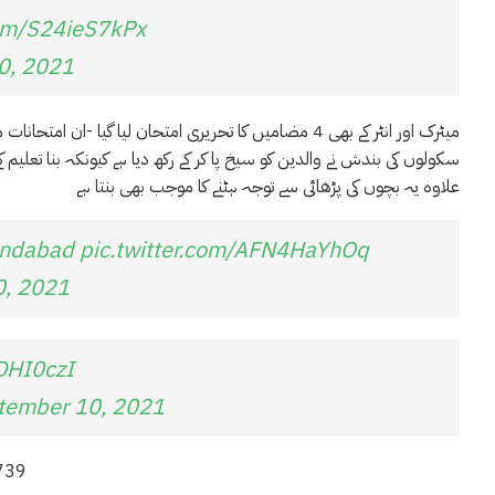
com/S24ieS7kPx
0, 2021
میٹرک اور انٹر کے بھی 4 مضامیں کا تحریری امتحان لیا گیا -
سکولوں کی بندش نے والدین کو سیخ پا کر کے رکھ دیا ہے کیونکہ بنا تعلیم
علاوہ یہ بچوں کی پڑھائی سے توجہ ہٹنے کا موجب بھی بنتا ہے
indabad
pic.twitter.com/AFN4HaYhOq
0, 2021
DHI0czI
tember 10, 2021
739