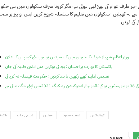
م ہے -ہر طرف عوام کی بھیڑ لھی ہوئی ہے ،مگر کرونا صرف سکولوں میں ہی حک
ل سے نہ کھیلیں -سکولوں میں تعلیم کا سلسلہ شروع کریں ایس او پیز پر سخت
ے کی نہیں
وزیر اعظم شہباز شریف کا خیرپور میں کامسیٹس یونیورسٹی کیمپس کا اعلان
پاکستان کا بھارت پر احسان : بچائی یوکرین میں انڈین طلبہ کی جان
تعلیمی ادارے کھلے رکھیں یا بند کردیں : حکومت فیصلہ نہ کر پائی
ں اپنی جگہ بنائی ہے
کرونا وائرس
شفقت محمود
چھٹیاں
تعلیمی ادارے
پاکست
SHARE