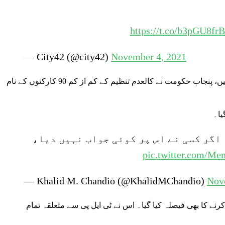
https://t.co/b3pGU8fr
— City42 (@city42)
November 4, 2021
آج سے پہلے، حکومت اور کالعدم ٹی ایل پی کے درمیان ایک خفیہ معاہدے کی تعمیل میں، پنجاب حکومت نے کالعدم تنظیم کے کم از کم 90 کارکنوں کے نام
یا۔
 اگر کسی نے اس پر کوئی جواب نہیں دیا،
pic.twitter.com/
— Khalid M. Chandio (@KhalidMChandio)
Nov
ں سے کالعدم تنظیم کے مزید 100 کارکنوں کو رہا کرنے کا بھی فیصلہ کیا گیا۔ اس نے ٹی ایل پی سے متعلقہ تمام