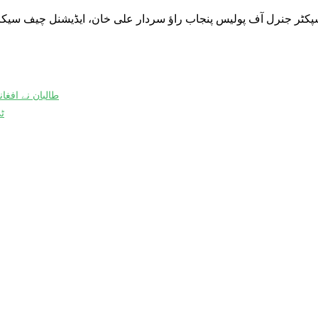
کٹر جنرل آف پولیس پنجاب راؤ سردار علی خان، ایڈیشنل چیف سیکرٹر
طالبان نے افغا
ٹ