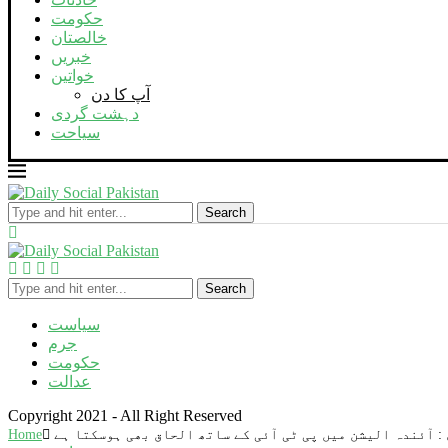
حکومت
خالصتان
خبریں
خواتین
آپ کا دن
دہشت گردی
سیاحت
Search
Search
سیاست
جرم
حکومت
عدالت
Copyright 2021 - All Right Reserved
: آئندہ الیشن میں پی ٹی آئی کے ساتھ الحاق بھی ہوسکتا ہے
Home