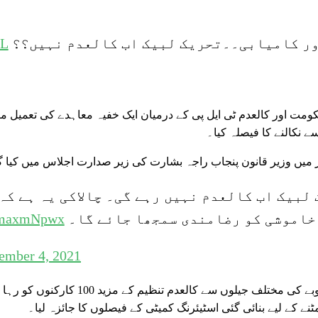
ور کامیابی۔۔تحریک لبیک اب کالعدم نہیں؟؟
BL
 نکالنے کا فیصلہ کیا۔
 میں وزیر قانون پنجاب راجہ بشارت کی زیر صدارت اجلاس میں کیا گ
لبیک اب کالعدم نہیں رہے گی۔ چالاکی یہ ہے کہ
خاموشی کو رضامندی سمجھا جائے گا۔
MemaxmNpwx
ember 4, 2021
اجلاس میں صوبے کی مختلف جیلو
نے کے لیے بنائی گئی اسٹیئرنگ کمیٹی کے فیصلوں کا جائزہ لیا۔