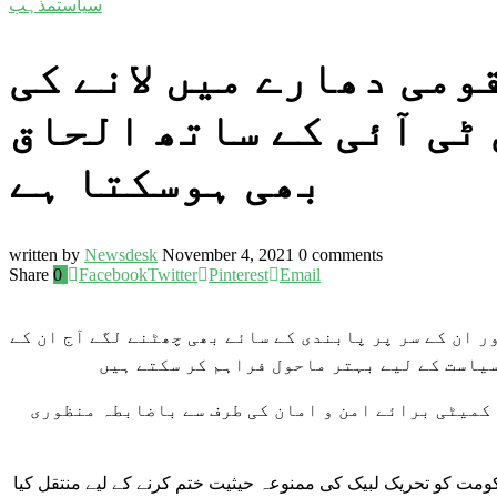
سیاست
مذہب
ومی دھارے میں لانے کی
 ٹی آئی کے ساتھ الحاق
بھی ہوسکتا ہے
written by
Newsdesk
November 4, 2021
0 comments
Share
0
Facebook
Twitter
Pinterest
Email
 ان کے سر پر پابندی کے سائے بھی چھٹنے لگے آج ان کے
سیاست کے لیے بہتر ماحول فراہم کر سکتے ہیں
کمیٹی برائے امن و امان کی طرف سے باضابطہ منظوری
کومت کو تحریک لبیک کی ممنوعہ حیثیت ختم کرنے کے لیے منتقل کیا