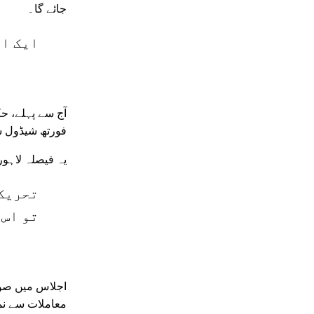
جائے گا۔
ایک ا
فورتھ شیڈول سے
یہ فیصلہ لاہور
تحریک 
تو اس 
معاملات سے نمٹ