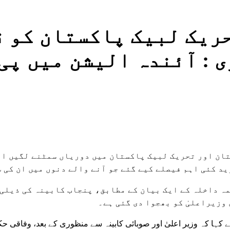
ریک لبیک پاکستان کو ق
 : آئندہ الیشن میں پی
ان اور تحریک لبیک پاکستان میں دوریاں سمٹنے لگیں اور
ید کئی اہم فیصلے کیے گئے جو آنے والے دنوں میں ان کی 
ہ داخلہ کے ایک بیان کے مطابق، پنجاب کابینہ کی ذیلی 
وزیراعلیٰ کو بھجوا دی گئی ہے۔
 کہا کہ وزیر اعلیٰ اور صوبائی کابینہ سے منظوری کے بعد، وفاقی ح