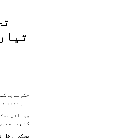
تح
تیاری
حکومت پاکست
بارے میں مز
صوبائی محکم
کے بعد سمری 
محکمہ داخلہ نے