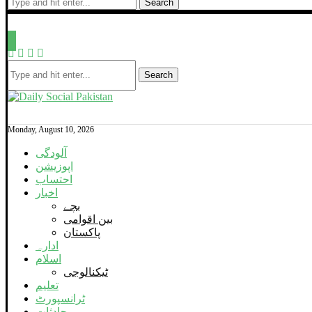
Search
Search
Monday, August 10, 2026
آلودگی
اپوزیشن
احتساب
اخبار
بچے
بین اقوامی
پاکستان
ادارہ
اسلام
ٹیکنالوجی
تعلیم
ٹرانسپورٹ
حادثات