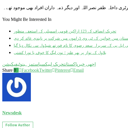
ی داخلہ ظفر نصر اللہ اور دیگر ذمہ داران افراد بھی موجود تھے۔
You Might Be Interested In
تحریک انصاف کے 123 اراکین قومی اسمبلی کے استعفے منظور
نستان میں خواتین کے ٹی وی ڈراموں میں شرکت پر پابندی عائد کر دی
ی ایل پی کے سربراہ سعد رضوی کا نام فورتھ شیڈول سے نکال دیا گیا
بلاول کے نواز پر پھر طنز ؛ نون لیگ کا خوف یا نورا کشتی
اچھی خبر
پاکستان
تحریک لبیک
سیاست
مزہب
نوٹیفیکیشن
Share
0
Facebook
Twitter
Pinterest
Email
Newsdesk
Follow Author