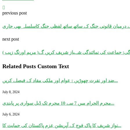
previous post
ے درمیان قانونی جنگ کے ساتھ ساتھ لفظی جنگ کاسلسلہ بھی جاری
next post
: جماعت کی نمائندگی شہباز شریف کریں گے( مریم اورنگ زیب )
Related Posts Custom Text
ضد اور نفرت چھوڑیں : عوام اور ملکی مفاد کے فیصلے کریں...
July 8, 2024
محرم الحرام میں 7 سے 10 محرم تک ڈبل سواری پر پابندی...
July 6, 2024
نواز شریف کا پاک فوج کے آپریشن عزم پاکستان کی حمایت کا...