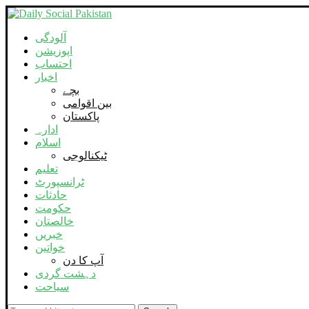
آلودگی
اپوزیشن
احتساب
اخبار
بچے
بین اقوامی
پاکستان
ادارہ
اسلام
ٹیکنالوجی
تعلیم
ٹرانسپورٹ
حادثات
حکومت
خالصتان
خبریں
خواتین
آپ کا دن
دہشت گردی
سیاحت