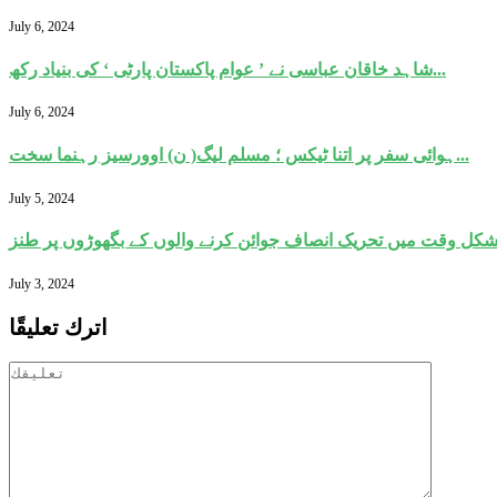
July 6, 2024
شاہد خاقان عباسی نے ’ عوام پاکستان پارٹی ‘ کی بنیاد رکھ...
July 6, 2024
ہوائی سفر پر اتنا ٹیکس ؛ مسلم لیگ( ن) اوورسیز رہنما سخت...
July 5, 2024
کل وقت میں تحریک انصاف جوائن کرنے والوں کے بگھوڑوں پر طنز
July 3, 2024
اترك تعليقًا