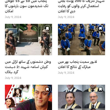
شہباز شریف کا 200 یونٹ بجلی
پنجاب میں 10 سے 15 جولائی
استعمال کرنے والوں کو رعایت
تک شدیدمون سون بارشوں کا
دینے کا اعلان
امکان
July 9, 2024
July 9, 2024
لاہور سمیت پنجاب بھر میں
وطن دشمنوں کے ساتھ لڑائی میں
میٹرک کے نتائج کا اعلان
کیپٹن اسامہ شہید ؛2 دہشت
گرد ہلاک
July 9, 2024
July 9, 2024