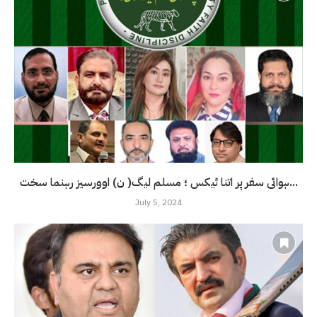
ہوائی سفر پر اتنا ٹیکس ؛ مسلم لیگ( ن) اوورسیز رہنما سخت...
July 5, 2024