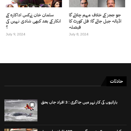
جو ججز کے خلاف مہم چلائے گا
سلمان خان نےکس اداکارہ کے
اڈیالہ جیل جائے گا؛ فل کورٹ کا
انکار کے بعد کبھی شادی نہیں کی
فیصلہ
؟
July 9, 2024
July 8, 2024
حادثات
باراتیوں کی کار نہر میں جاگری : 3 افراد جاں بحق