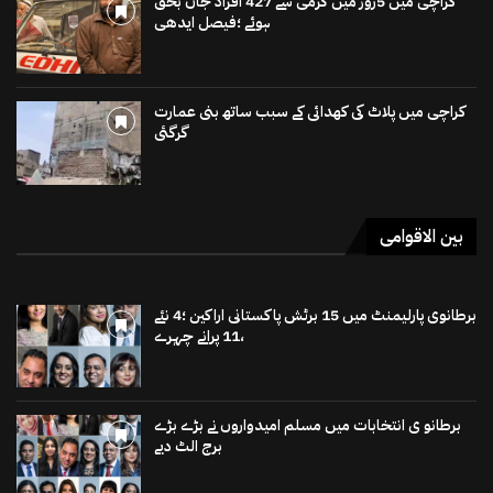
کراچی میں 5روز میں گرمی سے 427 افراد جاں بحق
ہوئے ؛فیصل ایدھی
کراچی میں پلاٹ کی کھدائی کے سبب ساتھ بنی عمارت
گرگئی
بین الاقوامی
برطانوی پارلیمنٹ میں 15 برٹش پاکستانی اراکین ؛4 نئے
،11 پرانے چہرے
برطانو ی انتخابات میں مسلم امیدواروں نے بڑے بڑے
برج الٹ دیے