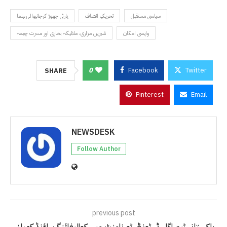
سیاسی مستقبل
تحریکِ انصاف
پارٹی چھوڑ کرجانیوالے رہنما
واپسی امکان
شیریں مزاری، ملائیکہ بخاری اور مسرت چیمہ
0
Facebook
Twitter
SHARE
Pinterest
Email
NEWSDESK
Follow Author
previous post
پاکستانی ٹیم اگلے ٹی ٹونٹی ٹورنامنٹ میں کوالیفائنگ راؤنڈ کھیلنے