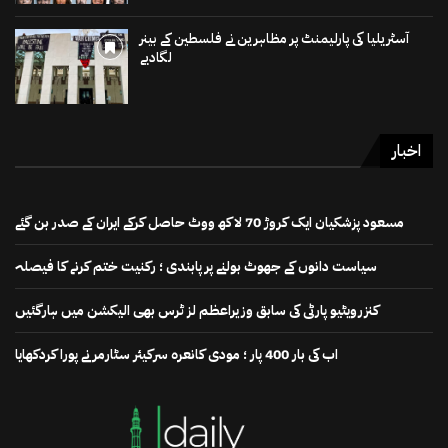
آسٹریلیا کی پارلیمنٹ پر مظاہرین نے فلسطین کے بینر
لگادیے
اخبار
مسعود پزشکیان ایک کروڑ 70 لاکھ ووٹ حاصل کرکے ایران کے صدر بن گئے
سیاست دانوں کے جھوٹ بولنے پر پابندی ؛ رکنیت ختم کرنے کا فیصلہ
کنزرویٹیو پارٹی کی سابق وزیراعظم لز ٹرس بھی الیکشن میں ہارگئیں
اب کی بار 400 پار ؛ مودی کانعرہ سرکیئر سٹارمر نے پورا کردکھایا