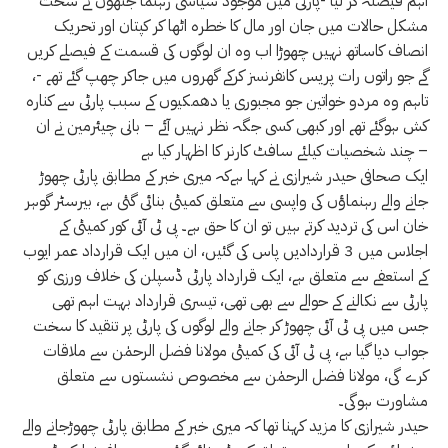
اہم فیصلہ کر لیا -پارٹی میں موجود سیاسی رہنما جنھوں نے سخت
مشکل حالات میں جان اور مال کا خطرہ اٹھا کر کپتان اور تحریک
انصاف کاساتھ نہیں چھوڑا اب وہ ان لوگوں کی قسمت کے فیصلے کریں
گے جو راتوں رات پریس کانفرنسز کرکے گھروں میں جاکر چھپ گئے تھے -،
تاہم وہ مردو خواتین جو مجبوری یا دھمکیوں کے سبب پارٹی سے کنارہ
کش ہوگئے تھے اور کبھی کسی جگہ نظر نہیں آئے – بانی چیئرمین نے ان
چند شخصیات کیلئے سافٹ کارنر کا اظہار کیا ہے –
ایک صحافی حیدر شیرازی نے کہا ہےکہ میری خبر کے مطابق پارٹی چھوڑ
جانے والے رہنماؤں کی واپسی سے متعلق کمیٹی بنائی گئی ہے، بیرسٹر گوہر
خان اس کی تردید کرتے ہیں تو ان کا حق ہے۔ پی ٹی آئی کور کمیٹی کے
اجلاس میں 3 قراردادیں پاس کی گئیں، ان میں ایک قرارداد عمر ایوب
کے استعفے سے متعلق ہے، ایک قرارداد پارٹی ڈسپلن کی خلاف ورزی کو
پارٹی سے نکالنے کے حوالے سے بھی تھی، تیسری قرارداد بہت اہم تھی
جس میں پی ٹی آئی چھوڑ کر جانے والے لوگوں کی پارٹی پر تنقید کا سخت
جواب دیا گیا ہے، پی ٹی آئی کی کمیٹی مولانا فضل الرحمٰن سے ملاقات
کرے گی، مولانا فضل الرحمٰن سے مخصوص نشستوں سے متعلق
مشاورت ہوگی۔
حیدر شیرازی کا مزید کہنا تھا کہ میری خبر کے مطابق پارٹی چھوڑجانے والے