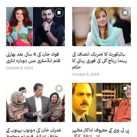
ہائیکورٹ کا تحریک انصاف کی
فواد خان کی 8 سال بعد بھارتی
رہنما زرتاج گل کی فوری رہائی کا
فلم انڈسٹری میں دوبارہ انٹری
حکم
October 8, 2024
October 8, 2024
پی ٹی وی کے معروف اداکار مظہر
عمران خان کی دونوں بہنوں کے
علی انتقال کرگئے
خلاف عدالتی فیصلہ محفوظ