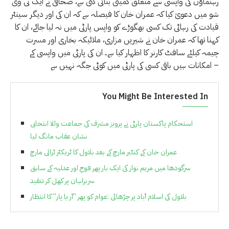
رہنماؤں کی واپسی سے متعلق کمیٹی بنائی گئی ہے، صحافی نے ایک ٹی وی
شو میں دعویٰ کیا کہ عمران خان کا فیصلہ ہے کہ ان کی اور دیگر سینئر
قیادت کی رہائی تک کسی بھگوڑے کو واپس پارٹی میں نہ لیا جائے، ان کا
کہنا تھا کہ عمران خان نے شیریں مزاری، ملائیکہ بخاری اور مسرت
چیمہ کیلئے سافٹ کارنر کا اظہار کیا ہے۔ ان کی پارٹی میں واپسی کے
امکانات ہیں باقی کسی کی پارٹی میں کوئی جگہ نہیں ہے –
You Might Be Interested In
استحکام پاکستان پارٹی نے پرویز مشرف کی جماعت والا انتخابی
نشان عقاب مانگ لیا
عمران خان کے کنٹیر مارچ کے بعد بلاول کا ٹریکٹر ٹرالی مارچ
سرگودھا میں مریم نواز کی ایک بار پھر فوج اور عدلیہ کے سابق
سربراہان پر کھل کر تنقید
بلاول کی اسلام آباد پر چڑھائی :عوام کو پھر “آر یا پار” کا انتظار