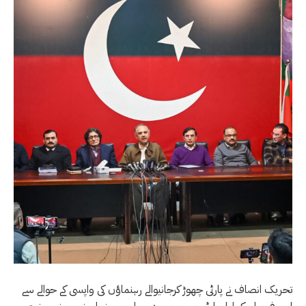
تحریک انصاف نے پارٹی چھوڑ کرجانیوالے رہنماؤں کی واپسی کے حوالے سے