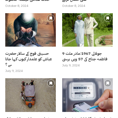
October 8, 2024
October 8, 2024
9 جولائی 1967:مادر ملت
حسینی فوج کے سالار حضرت
فاطمہ جناح کی 57 ویں برسی
عباسّ کو علمدار کیوں کہا جاتا
ہے ؟
July 9, 2024
July 9, 2024