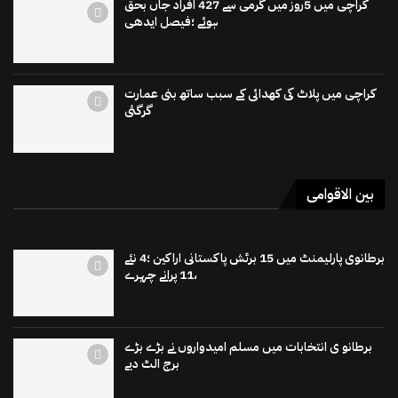
کراچی میں 5روز میں گرمی سے 427 افراد جاں بحق
ہوئے ؛فیصل ایدھی
کراچی میں پلاٹ کی کھدائی کے سبب ساتھ بنی عمارت
گرگئی
بین الاقوامی
برطانوی پارلیمنٹ میں 15 برٹش پاکستانی اراکین ؛4 نئے
،11 پرانے چہرے
برطانو ی انتخابات میں مسلم امیدواروں نے بڑے بڑے
برج الٹ دیے