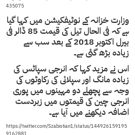
435075
وزارت خزانہ کے نوٹیفکیشن میں کہا گیا
ہے کہ فی الحال تیل کی قیمت 85 ڈالر فی
بیرل اکتوبر 2018 کے بعد سب سے
زیادہ بڑھ گئی ہے۔
اس نے مزید کہا کہ انرجی سپاٹس کی
زیادہ مانگ اور سپلائی کی رکاوٹوں کی
وجہ سے پچھلے دو مہینوں میں پوری
انرجی چین کی قیمتوں میں زبردست
اضافہ دیکھنے میں آیا ہے۔
https://twitter.com/Szabistian1/status/144926159195
9162881