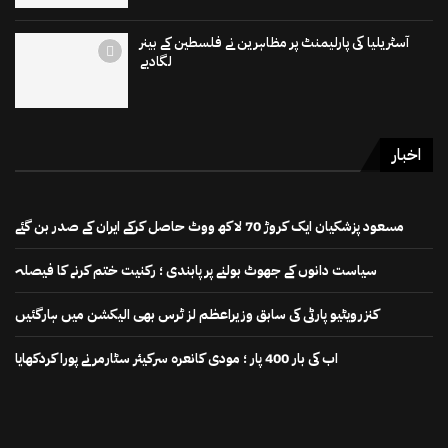
آسٹریلیا کی پارلیمنٹ پر مظاہرین نے فلسطین کے بینر
لگادیے
اخبار
مسعود پزشکیان ایک کروڑ 70 لاکھ ووٹ حاصل کرکے ایران کے صدر بن گئے
سیاست دانوں کے جھوٹ بولنے پر پابندی ؛ رکنیت ختم کرنے کا فیصلہ
کنزرویٹیو پارٹی کی سابق وزیراعظم لز ٹرس بھی الیکشن میں ہارگئیں
اب کی بار 400 پار ؛ مودی کانعرہ سرکیئر سٹارمر نے پورا کردکھایا