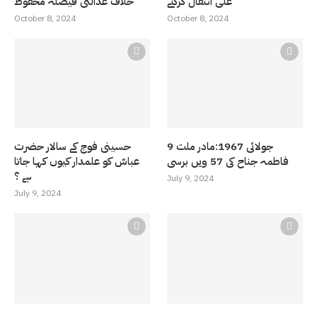
علی انتقال کرگئے
خلاف عدالتی فیصلہ محفوظ
October 8, 2024
October 8, 2024
9 جولائی 1967:مادر ملت
حسینی فوج کے سالار حضرت
فاطمہ جناح کی 57 ویں برسی
عباسّ کو علمدار کیوں کہا جاتا
ہے ؟
July 9, 2024
July 9, 2024