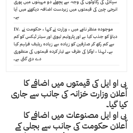
سپلائی کی رکاوٹوں کی وجہ سے پچھلے دو مہینوں میں پوری
انرجی چین کی قیمتوں میں زبردست اضافہ دیکھنے میں آیا
ہے۔
موجودہ منظر نامے میں ، وزارت نے کہا ، حکومت نے
دباؤ کو جذب کیا ہے اور پٹرولیم لیوی اور سیلز ٹیکس کو کم
سے کم رکھ کر صارفین کو زیادہ سے زیادہ ریلیف فراہم کیا
ہے۔ لہذا ، اوگرا کی طرف سے تیار کردہ قیمتوں کی منظوری
دے دی گئی ہے۔
ٹماٹر ، آلو ، گھی ، 22 دیگر اشیاء کی قیمتوں میں اضافہ
ہوا: ہفتہ وار مہنگائی کی رپورٹ بجلی کے نرخوں میں 1.39
پی او ایل کی قیمتوں میں اضافے کا
روپے کا اضافہ یکم نومبر سے لاگو ہوگا: حماد اظہر پاور
اعلان وزارت خزانہ کی جانب سے جاری
سیکٹر کی کارکردگی نشان زد نہیں ہے ، یہی وجہ ہے۔ وزارت
خزانہ کی جانب سے جاری نوٹیفکیشن کے مطابق مٹی کے تیل
کیا گیا۔
کی قیمت میں 10.95 روپے فی لیٹر جبکہ لائٹ اسپیڈ ڈیزل
پی او ایل مصنوعات میں اضافے کا
8.84 روپے فی لیٹر مہنگا ہو گیا ہے۔
اعلان حکومت کی جانب سے بجلی کے