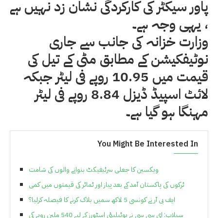
پاور سیکٹر کی کارکردگی نشان زد نہیں ہے
، یہی وجہ ہے۔
وزارت خزانہ کی جانب سے جاری
نوٹیفکیشن کے مطابق مٹی کے تیل کی
قیمت میں 10.95 روپے فی لیٹر جبکہ
لائٹ اسپیڈ ڈیزل 8.84 روپے فی لیٹر
مہنگا ہو گیا ہے۔
You Might Be Interested In
ویکسین کا جعلی سرٹیفیکٹ بنوانے والوں کی شامت
ٹرکوں کی پاکستان آمد کے بعد پیاز اور ٹماٹر کی قیمتوں میں کمی
ایف بی آر نے کونسی 5 لاکھ سمیں بلاک کرنے کا فیصلہ کرلیا؟
سیلاب: ای سی سی نے یوٹیلیٹی اسٹورز کے لیے 540 ملین روپے کی