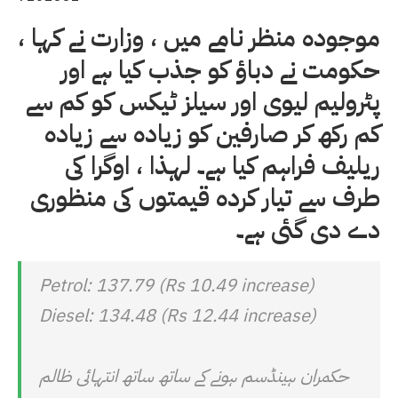
موجودہ منظر نامے میں ، وزارت نے کہا ،
حکومت نے دباؤ کو جذب کیا ہے اور
پٹرولیم لیوی اور سیلز ٹیکس کو کم سے
کم رکھ کر صارفین کو زیادہ سے زیادہ
ریلیف فراہم کیا ہے۔ لہذا ، اوگرا کی
طرف سے تیار کردہ قیمتوں کی منظوری
دے دی گئی ہے۔
Petrol: 137.79 (Rs 10.49 increase)
Diesel: 134.48 (Rs 12.44 increase)
حکمران ہینڈسم ہونے کے ساتھ ساتھ انتہائی ظالم