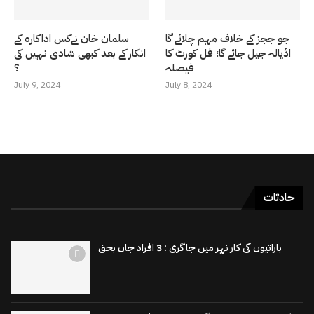
جو ججز کے خلاف مہم چلائے گا
سلمان خان نےکس اداکارہ کے
اڈیالہ جیل جائے گا؛ فل کورٹ کا
انکار کے بعد کبھی شادی نہیں کی
فیصلہ
؟
July 9, 2024
July 8, 2024
حادثات
باراتیوں کی کار نہر میں جاگری : 3 افراد جاں بحق