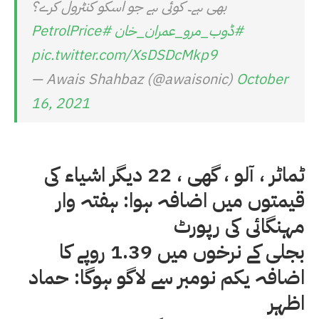
بھی ہے۔ کوئی ہے جو اسکو کنٹرول کرے؟
#ڈوب_مرو_عمران_خان
#PetrolPrice
pic.twitter.com/XsDSDcMkp9
— Awais Shahbaz (@awaisonic)
October
16, 2021
ٹماٹر ، آلو ، گھی ، 22 دیگر اشیاء کی
قیمتوں میں اضافہ ہوا: ہفتہ وار
مہنگائی کی رپورٹ
بجلی کے نرخوں میں 1.39 روپے کا
اضافہ یکم نومبر سے لاگو ہوگا: حماد
اظہر