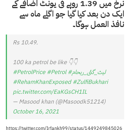
نرخ میں 1.39 روپے فی یونٹ اضافے کے
ایک دن بعد کیا گیا جو اگلے ماہ سے
نافذ العمل ہوگا۔
Rs 10.49.
100 ka petrol be like 👇👇
#لیٹ_گئی_ریحام
#Petrol
#PetrolPrice
#RehamKhanExposed
#ZulfiBukhari
pic.twitter.com/EaKGsCH1IL
— Masood khan (@Masoodk51214)
October 16, 2021
https://twitter.com/Irfankh99/status/1449249845026