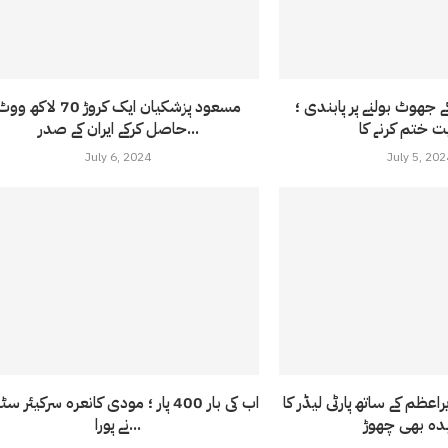
جھوٹ بولنے پر پابندی ؛
مسعود پزشکیان ایک کروڑ 70 لاکھ و
حاصل کرکے ایران کے صدر...
July 6, 2024
July 5, 202
عظم کے ساتھ پارٹی لیڈر کا
اب کی بار 400 پار ؛ مودی کانعرہ سرکیئر س
نے پورا...