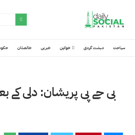
سیاحت
دہشت گردی
خواتین
خبریں
خالصتان
حکوم
بی جے پی پریشان: دلی کے بع