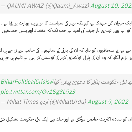
— QAUMI AWAZ (@Qaumi_Awaz)
August 10, 202
ایک حیران کن جھٹکا ہے، کیونکہ بہار کی سیاست کا اثر پورے بھارت پر پڑتا ہے ۔
یں بی جے پی کو اب بھی تیسری بار جیتنے کی امید ہے جب تک کہ متضاد اپوزیشن جماعتیں
ی سے ہے، نے صحافیوں کو بتایا کہ ان کی پارٹی کے ساتھیوں کی جانب سے بی جے پی ات
الزام لگایا کہ وہ ان کی پارٹی کو کمزور کرنے کی کوشش کر رہی ہے تاہم بی جے پی 
#BiharPoliticalCrisis
pic.twitter.com/Gv1Sg3L9z3
August 9, 2022
— Millat Times اردو (@MillatUrdu)
 بعد ان کو سادہ اکثریت حاصل ہوگئی ہے اور جلد ہی ایک نئی حکومت تشکیل دی