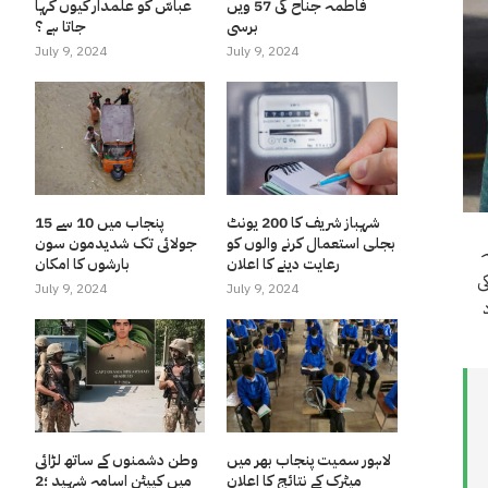
فاطمہ جناح کی 57 ویں
عباسّ کو علمدار کیوں کہا
برسی
جاتا ہے ؟
July 9, 2024
July 9, 2024
شہباز شریف کا 200 یونٹ
پنجاب میں 10 سے 15
بجلی استعمال کرنے والوں کو
جولائی تک شدیدمون سون
رعایت دینے کا اعلان
بارشوں کا امکان
 بہار کی
July 9, 2024
July 9, 2024
لاہور سمیت پنجاب بھر میں
وطن دشمنوں کے ساتھ لڑائی
میٹرک کے نتائج کا اعلان
میں کیپٹن اسامہ شہید ؛2