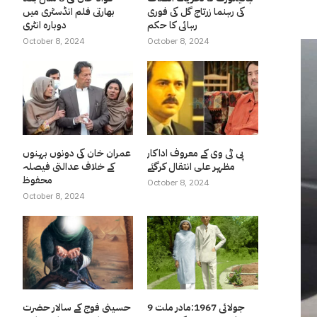
کی رہنما زرتاج گل کی فوری
بھارتی فلم انڈسٹری میں
رہائی کا حکم
دوبارہ انٹری
October 8, 2024
October 8, 2024
پی ٹی وی کے معروف اداکار
عمران خان کی دونوں بہنوں
مظہر علی انتقال کرگئے
کے خلاف عدالتی فیصلہ
محفوظ
October 8, 2024
October 8, 2024
9 جولائی 1967:مادر ملت
حسینی فوج کے سالار حضرت