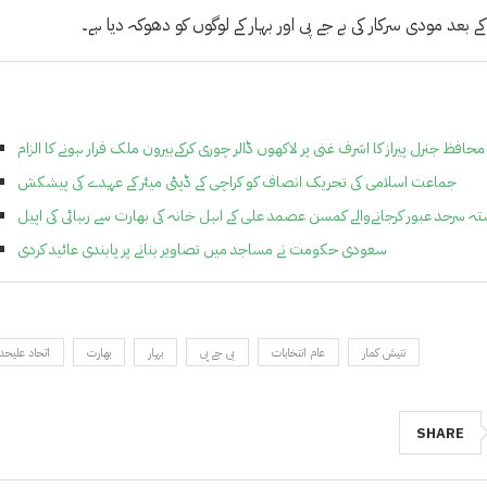
افظ جنرل پیراز کا اشرف غنی پر لاکھوں ڈالر چوری کرکےبیرون ملک فرار ہونے کا الزام
جماعت اسلامی کی تحریک انصاف کو کراچی کے ڈپٹی میئر کے عہدے کی پیشکش
تہ سرحد عبور کرجانےوالے کمسن عصمد علی کے اہل خانہ کی بھارت سے رہائی کی اپیل
سعودی حکومت نے مساجد میں تصاویر بنانے پر پابندی عائید کردی
نتیش کمار
عام انتخابات
بی جے پی
بہار
بھارت
اتحاد علیحد
SHARE