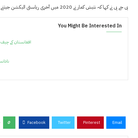
بی جے پی نے کہا کہ نتیش کمار نے 2020 میں آخری ریاستی الیکشن جیتنے کے بعد مودی سرکار کی بے جے پی اور بہار کے لوگوں کو دھوکہ دیا ہے۔
You Might Be Interested In
افغانستان کے چیف مح
نادانس
0
Facebook
Twitter
Pinterest
Email