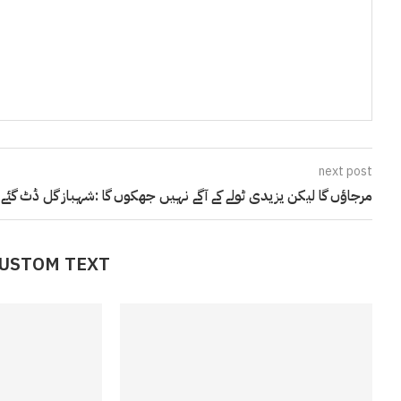
next post
مرجاؤں گا لیکن یزیدی ٹولے کے آگے نہیں جھکوں گا :شہباز گل ڈٹ گئے
CUSTOM TEXT