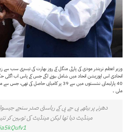
وزیر اعظم نریندر مودی کی پارٹی منگل کے روز بھارت کی تیسری سب سے زی
40 پارلیمانی نشستوں میں سے 39 پر کامیابی 
ملی ۔
دھرنے پر بیٹھے بی جے پی کے ریاستی صدر سنجے جیسوال
مینڈیٹ دیا تھا لیکن مینڈیٹ کی توہین کر نت
Oia5kQufv1