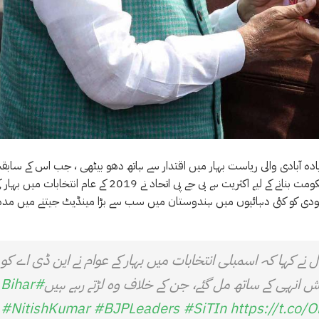
ادہ آبادی والی ریاست بہار میں اقتدار سے ہاتھ دھو بیٹھی ، جب اس کے سابقہ
اتحادی اس اپوزیشن اتحاد میں شامل ہونے لگے جس کے پاس اب اگلی حکومت بنانے کے لیے اکثریت ہے بی جے پی اتحاد نے 2019 کے عام انتخابات میں
حاصل کی تھی، جس سے مودی کو کئی دہائیوں میں ہندوستان میں سب سے بڑا مینڈیٹ جیتنے میں مدد
 نے کہا کہ اسمبلی انتخابات میں بہار کے عوام نے این ڈی اے کو
یش انہی کے ساتھ مل گئے، جن کے خلاف وہ لڑتے رہے ہیں
#Bihar
#NitishKumar
#BJPLeaders
#SiTIn
https://t.co/