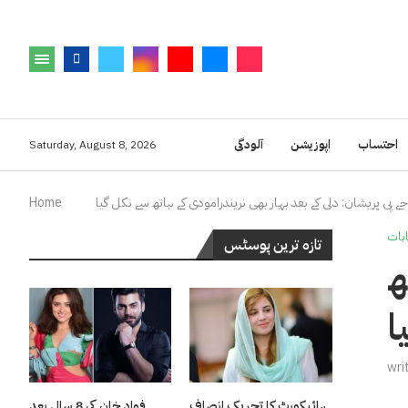
احتساب
اپوزیشن
آلودگی
Saturday, August 8, 2026
جے پی پریشان: دلی کے بعد بہار بھی نریندرامودی کے ہاتھ سے نکل گیا
Home
ابات
تازہ ترین پوسٹس
ھ
ا
wri
ہائیکورٹ کا تحریک انصاف
فواد خان کی 8 سال بعد