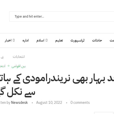
ت
حادثات
ٹرانسپورٹ
تعلیم
اسلام
ادارہ
اخبار
انتخابات
بی 
بین اقوامی
انتخ
د بہار بھی نریندرامودی کے ہات
سے نکل گی
tten by
Newsdesk
August 10, 2022
0 comments