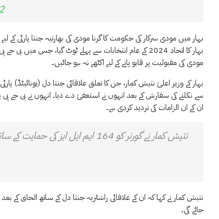
2
بہار میں مودی سرکار کی حکومت کا گرنا مودی کی بھارتیہ جنتا پارٹی کے لیے 
بہار کا اتحاد 2024 کے عام انتخابات سے پہلے ٹوٹ گیا، جس م
مودی کی مقبولیت پر قابو پانے کے لیے اکٹھے نہ ہو جائیں۔
بہار کے وزیر اعلیٰ نتیش کمار، جن کا تعلق علاقائی جنتا دل (یونائیٹڈ) پارٹ
سے نکلنے کی سفارش کے بعد انہوں نے استعفیٰ دے دیا۔ انہوں نے بی جے پی پر 
ان کے ان الزامات کی تردید کردی ہے۔
نتیش کمار نے گورنر کو 164 ایم ایل ایز کی حمایت کے ساتھ نئی حکومت بنانے کا دعویٰ پیش کیا
نتیش کمار نے کہا کہ ان کے علاقائی راشٹریہ جنتا دل کے ساتھ الحاق کے
جائے گی۔