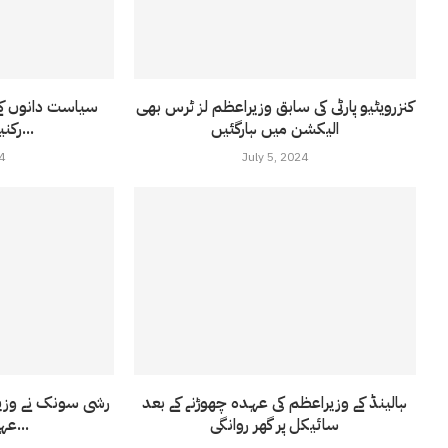
کنزرویٹیو پارٹی کی سابق وزیراعظم لز ٹرس بھی
سیاست دانوں کے 
الیکشن میں ہارگئیں
رکنیت ختم کرنے کا...
4
July 5, 2024
ہالینڈ کے وزیراعظم کی عہدہ چھوڑنے کے بعد
رشی سونک نے وزیرا
سائیکل پر گھر روانگی
عہدہ بھی چھوڑ...