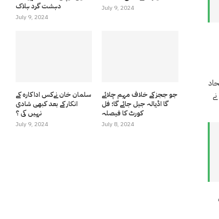
دہشت گرد ہلاک
July 9, 2024
July 9, 2024
حاد
جو ججز کے خلاف مہم چلائے
سلمان خان نےکس اداکارہ کے
نے
گا اڈیالہ جیل جائے گا؛ فل
انکار کے بعد کبھی شادی
کورٹ کا فیصلہ
نہیں کی ؟
July 9, 2024
July 8, 2024