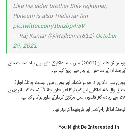
Like his elder brother Shiv rajkumar,
Puneeth is also Thalaivar fan
pic.twitter.com/Ibnzbp4i5V
— Raj Kumar (@iRajkumar611)
October
29, 2021
پونیتھ کو فلم اپو (2002) میں اہم اداکار کے طور پر بے پناہ محبت ملنے
کے بعد ان کے مداحوں نے پیار سے ‘اپپو’ کہا ہے۔
بچپن سے اداکاری کے جوہر دکھانے اور بچپن میں بیسٹ چائلڈ ایوارڈ
جیتنے والے 46 اداکار نے اپنے کیریئر کا آغاز بطور چائلڈ آرٹسٹ کیا۔ انہوں نے
29 سے زیادہ کنڑ فلموں میں مرکزی کردار کے طور پر کام کیا ہے۔
لیجنڈ اداکار راج کمار اور پاروتھما کے بیٹے تھے۔
You Might Be Interested In