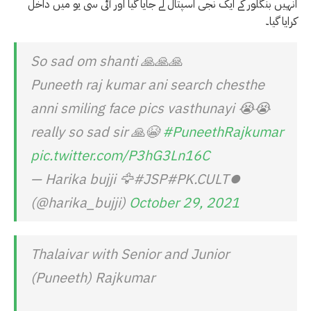
انہیں بنگلور کے ایک نجی اسپتال لے جایا گیا اور آئی سی یو میں داخل
کرایا گیا۔
So sad om shanti 🙏🙏🙏
Puneeth raj kumar ani search chesthe
anni smiling face pics vasthunayi 😭😭
really so sad sir 🙏😭
#PuneethRajkumar
pic.twitter.com/P3hG3Ln16C
— Harika bujji 🦅#JSP#PK.CULT⏺️
(@harika_bujji)
October 29, 2021
Thalaivar with Senior and Junior
(Puneeth) Rajkumar