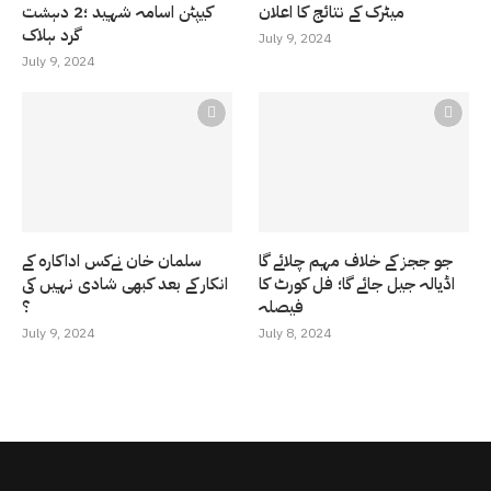
میٹرک کے نتائج کا اعلان
کیپٹن اسامہ شہید ؛2 دہشت
گرد ہلاک
July 9, 2024
July 9, 2024
جو ججز کے خلاف مہم چلائے گا
سلمان خان نےکس اداکارہ کے
اڈیالہ جیل جائے گا؛ فل کورٹ کا
انکار کے بعد کبھی شادی نہیں کی
فیصلہ
؟
July 9, 2024
July 8, 2024