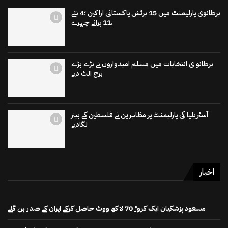
برطانوی پارلیمنٹ میں 15 برٹش پاکستانی اراکین ؛4 نئے
،11 پرانے چہرے
برطانو ی انتخابات میں مسلم امیدواروں نے بڑے بڑے
برج الٹ دیے
آسٹریلیا کی پارلیمنٹ پر مظاہرین نے فلسطین کے بینر
لگادیے
اخبار
مسعود پزشکیان ایک کروڑ 70 لاکھ ووٹ حاصل کرکے ایران کے صدر بن گئے