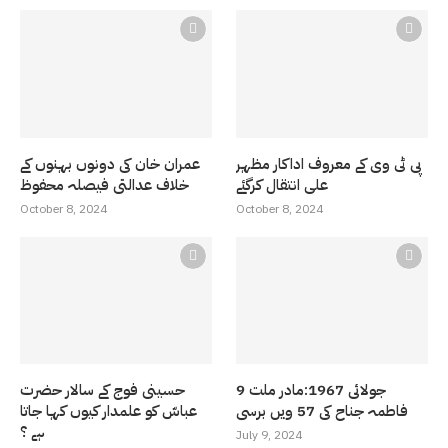
پی ٹی وی کے معروف اداکار مظہر
عمران خان کی دونوں بہنوں کے
علی انتقال کرگئے
خلاف عدالتی فیصلہ محفوظ
October 8, 2024
October 8, 2024
9 جولائی 1967:مادر ملت
حسینی فوج کے سالار حضرت
فاطمہ جناح کی 57 ویں برسی
عباسّ کو علمدار کیوں کہا جاتا
ہے ؟
July 9, 2024