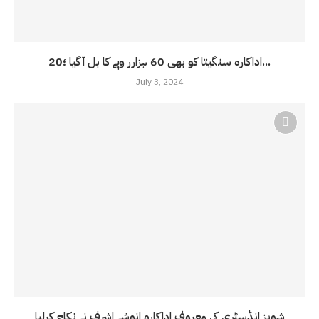
اداکارہ سنگیتا کو بھی 60 ہزارر وپے کا بل آ گیا ؛20...
July 3, 2024
شوبز انڈسٹری کی معروف اداکارہ انوشے اشرف نے نکاح کرلیا