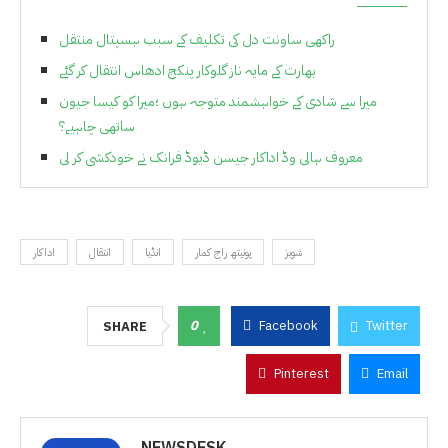
راکھی ساونت دل کی تکلیف کے سبب ہسپتال منتقل
بھارت کے مایہ ناز گلوکار پنکج ادھاس انتقال کر گئے
میرا سے شادی کے خواہشمند متوجہ ہوں ؛میرا کو کیسا جیون
ساتھی چاہیے؟
معروف ہالی وڈ اداکار جیسن ڈیوڈ فرانک نے خودکشی کر لی
شوبز
پونیتھ راج کمار
انڈیا
انتقال
اداکار
0
Facebook
Twitter
SHARE
Pinterest
Email