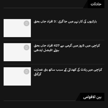
حادثات
باراتیوں کی کار نہر میں جاگری : 3 افراد جاں بحق
کراچی میں 5روز میں گرمی سے 427 افراد جاں بحق
ہوئے ؛فیصل ایدھی
کراچی میں پلاٹ کی کھدائی کے سبب ساتھ بنی عمارت
گرگئی
بین الاقوامی