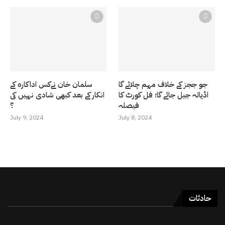
جو ججز کے خلاف مہم چلائے گا
سلمان خان نےکس اداکارہ کے
اڈیالہ جیل جائے گا؛ فل کورٹ کا
انکار کے بعد کبھی شادی نہیں کی
فیصلہ
؟
July 9, 2024
July 8, 2024
حادثات