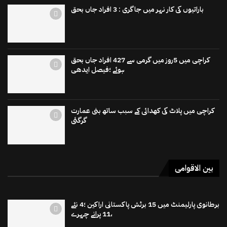
باراتیوں کی کار نہر میں جاگری : 3 افراد جاں بحق
کراچی میں 5روز میں گرمی سے 427 افراد جاں بحق
ہوئے ؛فیصل ایدھی
کراچی میں پلاٹ کی کھدائی کے سبب ساتھ بنی عمارت
گرگئی
بین الاقوامی
برطانوی پارلیمنٹ میں 15 برٹش پاکستانی اراکین ؛4 نئے
،11 پرانے چہرے