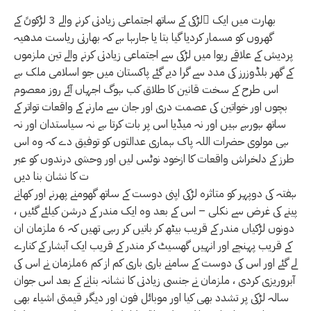
بھارت میں ایک ٌلڑکی کے ساتھ اجتماعی زیادتی کرنے والے 3 لڑکوںً کے
گھروں کو مسمار کردیا گیا بتا یا جارہا ہے کہ بھارتی ریاست مدھیہ
پردیش کے علاقے ریوا میں لڑکی سے اجتماعی زیادتی کرنے والے تین ملزموں
کے گھر بلڈوزرز کی مدد سے گرا دیے گئے پاکستان میں جو اسلامی ملک ہے
اس طرح کے سخت قانین کا طلاق کب ہوگ اجہاں آئے روز معصوم
بچوں اور خواتین کی عصمت دری اور جان سے مارنے کے واقعات تواتر کے
ساتھ ہورہے ہیں اور نہ میڈیا اس پر بات کرتا ہے نہ سیاستدان اور نہ
ہی مولوی حضرات اللہ پاک ہماری عدالتوں کو توفیق دے کہ وہ اس
طرز کے دلخراش واقعات کا ازخود نوٹس لیں اور وحشی درندوں کو عبر
ت کا نشان بنا دیں
ہفتہ کی دوپہر کو متاثرہ لڑکی اپنی دوست کے ساتھ گھومنے پھرنے اور کھانے
پینے کی غرض سے نکلی – اس کے بعد وہ ایک مندر کے درشن کیلئے گئیں ،
دونوں لڑکیاں مندر کے قریب بیٹھ کر باتیں کر رہی تھیں کہ 6 ملزمان ان
کے قریب پہنچے اور انہیں گھسیٹ کر مندر کے قریب ایک آبشار کے کنارے
لے گئے اور اس کی دوست کے سامنے باری باری کم از کم 6ملزمان نے اس کی
آبروریزی کردی ، ملزمان نے جنسی زیادتی کا نشانہ بنانے کے بعد اس جوان
سالہ لڑکی پر تشدد بھی کیا اور موبائل فون اور دیگر قیمتی اشیاء بھی