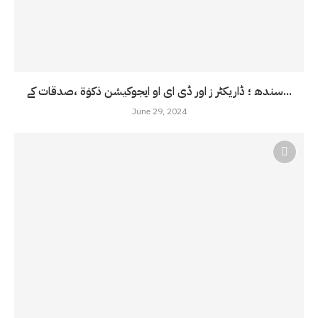
سندھ ؛ ڈاریکٹر ز اور ڈی ای او ایجوکیشن ذکوٰۃ ،صدقات کے...
June 29, 2024