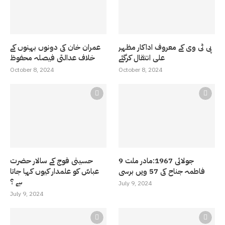
پی ٹی وی کے معروف اداکار مظہر
عمران خان کی دونوں بہنوں کے
علی انتقال کرگئے
خلاف عدالتی فیصلہ محفوظ
October 8, 2024
October 8, 2024
9 جولائی 1967:مادر ملت
حسینی فوج کے سالار حضرت
فاطمہ جناح کی 57 ویں برسی
عباسّ کو علمدار کیوں کہا جاتا
ہے ؟
July 9, 2024
July 9, 2024