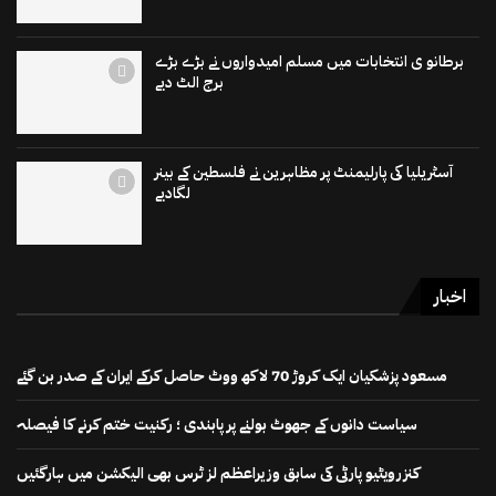
برطانو ی انتخابات میں مسلم امیدواروں نے بڑے بڑے
برج الٹ دیے
آسٹریلیا کی پارلیمنٹ پر مظاہرین نے فلسطین کے بینر
لگادیے
اخبار
مسعود پزشکیان ایک کروڑ 70 لاکھ ووٹ حاصل کرکے ایران کے صدر بن گئے
سیاست دانوں کے جھوٹ بولنے پر پابندی ؛ رکنیت ختم کرنے کا فیصلہ
کنزرویٹیو پارٹی کی سابق وزیراعظم لز ٹرس بھی الیکشن میں ہارگئیں