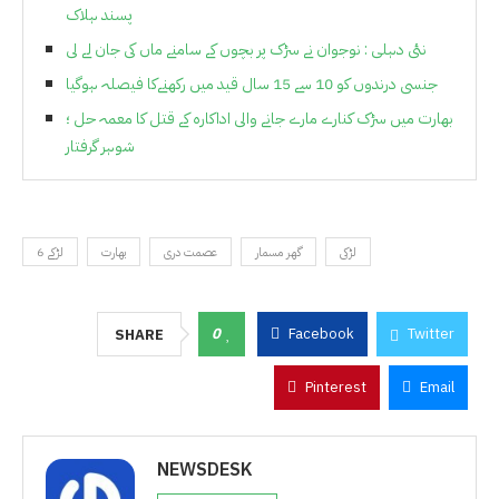
پسند ہلاک
نئی دہلی : نوجوان نے سڑک پر بچوں کے سامنے ماں کی جان لے لی
جنسی درندوں کو 10 سے 15 سال قید میں رکھنےکا فیصلہ ہوگیا
بھارت میں سڑک کنارے مارے جانے والی اداکارہ کے قتل کا معمہ حل ؛
شوہر گرفتار
لڑکی
گھر مسمار
عصمت دری
بھارت
6 لڑکے
0
Facebook
Twitter
SHARE
Pinterest
Email
NEWSDESK