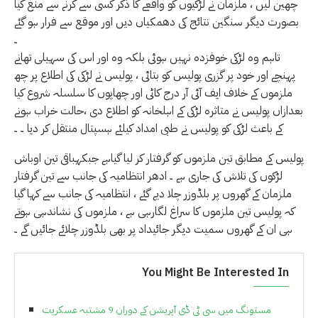
چھین لیں ، ملزمان نے لڑکیوں کو واقعے کا ذکر کسی سے کرنے سے منع کیا
بصورت دیگر سنگین نتائج کی دھمکیاں دیں اور موقع سے فرار ہو گئے
۔
تاہم وہ لڑکی خوفزدہ نہیں ہوئی بلکہ وہ اور اس کی سہیلی تھانے
پہنچے اور خود پر گزری پولیس کو بتائی ، پولیس نے لڑکی کی اطلاع پر چھ
ملزموں کے خلاف ایف آئی آر درج کاٹی اور چھاپوں کا سلسلہ شروع کیا
بعدازاں پولیس نے متاثرہ لڑکی کے اہلخانہ کو اطلاع دی ،حالت خراب ہونے
کے باعث لڑکی کو پولیس نے طبی امداد کیلئے ہسپتال منتقل کر دیا ۔ ۔
پولیس کے مطابق تین ملزموں کو گرفتار کر لیا گیاہے جبکہباقی تین اوباش
لڑکوں کی تلاش کی جاری ہے ۔ ادھر انتظامیہ کی جانب سے تین گرفتار
ملزمان کے گھروں پر بلڈوزر چلا دیے گئے ، انتظامیہ کی جانب سے کہا گیا
کہ پولیس تین ملزموں کا سراغ لگارہی ہے ، ملزموں کی نشاندہی ہوتے
ہی ان کے گھروں سمیت دیگر جائیداد پر بھی بلڈوزر چلائے جائیں گے ۔
You Might Be Interested In
مستونگ میں سی ٹی ڈی آپریشن کے دوران 9 مشتبہ عسکریت