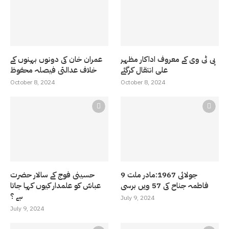
پی ٹی وی کے معروف اداکار مظہر
عمران خان کی دونوں بہنوں کے
علی انتقال کرگئے
خلاف عدالتی فیصلہ محفوظ
October 8, 2024
October 8, 2024
9 جولائی 1967:مادر ملت
حسینی فوج کے سالار حضرت
فاطمہ جناح کی 57 ویں برسی
عباسّ کو علمدار کیوں کہا جاتا
ہے ؟
July 9, 2024
July 9, 2024