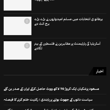
برطانو ی انتخابات میں مسلم امیدواروں نے بڑے بڑے
برج الٹ دیے
آسٹریلیا کی پارلیمنٹ پر مظاہرین نے فلسطین کے بینر
لگادیے
اخبار
مسعود پزشکیان ایک کروڑ 70 لاکھ ووٹ حاصل کرکے ایران کے صدر بن گئے
سیاست دانوں کے جھوٹ بولنے پر پابندی ؛ رکنیت ختم کرنے کا فیصلہ