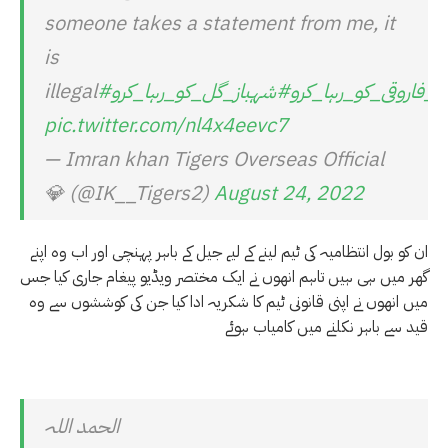
someone takes a statement from me, it
is
ل_فاروقی_کو_رہا_کرو
#شہباز_گل_کو_رہا_کرو
illegal
pic.twitter.com/nl4x4eevc7
— Imran khan Tigers Overseas Official
💎 (@IK__Tigers2)
August 24, 2022
ان کو بول انتظامیہ کی ٹیم لینے کے لیے جیل کے باہر پہنچی اور اب وہ اپنے
گھر میں ہی ہیں تاہم انھوں نے ایک مختصر ویڈیو پیغام جاری کیا جس
میں انھوں نے اپنی قانونی ٹیم کا شکریہ ادا کیا جن کی کوششوں سے وہ
قید سے باہر نکلنے میں کامیاب ہوئے
الحمد اللہ