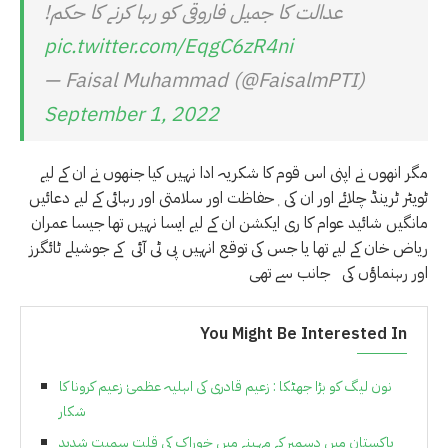
عدالت کا جمیل فاروقی کو رہا کرنے کا حکم!
pic.twitter.com/EqgC6zR4ni
— Faisal Muhammad (@FaisalmPTI)
September 1, 2022
مگر انھوں نے اپنی اس قوم کا شکریہ ادا نہیں کیا جنھوں نے ان کے لیے
ٹویٹر ٹرینڈ چلائے اور ان کی ٖحفاظت اور سلامتی اور رہائی کے لیے دعائیں
مانگیں شائید عوام کا ری ایکشن ان کے لیے ایسا نہیں تھا جیسا عمران
ریاض خان کے لیے تھا یا جس کی توقع انہیں پی ٹی آئی کے جوشیلے ٹائگرز
اور رہنماؤں کی جانب سے تھی
You Might Be Interested In
نون لیگ کو بڑا جھٹکا : زعیم قادری کی اہلیہ عظمیٰ زعیم کرونا کا
شکار
پاکستان میں دسمبر کے مہینے میں خوراک کی قلت سمیت شدید