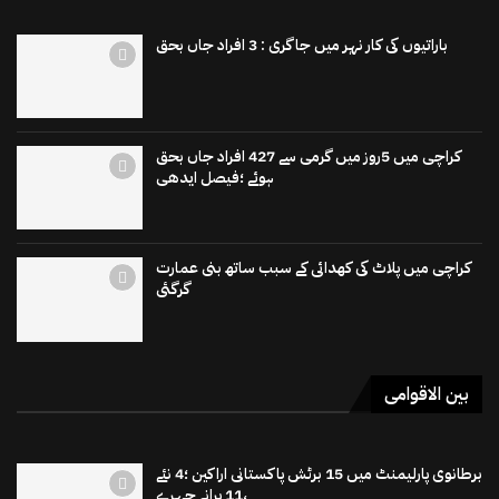
باراتیوں کی کار نہر میں جاگری : 3 افراد جاں بحق
کراچی میں 5روز میں گرمی سے 427 افراد جاں بحق
ہوئے ؛فیصل ایدھی
کراچی میں پلاٹ کی کھدائی کے سبب ساتھ بنی عمارت
گرگئی
بین الاقوامی
برطانوی پارلیمنٹ میں 15 برٹش پاکستانی اراکین ؛4 نئے
،11 پرانے چہرے