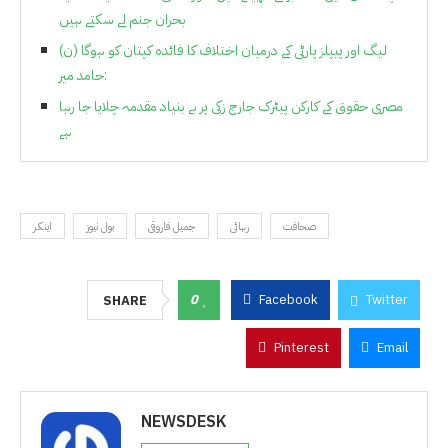
بحران جنم لے سکتے ہیں
(ن) لیگ اور پیپلز پارٹی کے درمیان اختلاف کا فائدہ کپتان کو ہوگا
:حامد میر
مصری حقوق کے کارکن پیٹرک جارج زکی پر بے بنیاد مقدمہ چلایا جا رہا
ہے
صحافت
رہائی
جمیل فاروقی
بول نیوز
اینکر
0
Facebook
Twitter
SHARE
Pinterest
Email
NEWSDESK