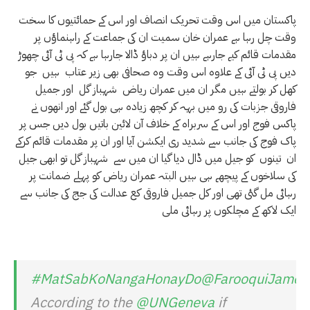
پاکستان میں اس وقت تحریک انصاف اور اس کے حمائتیوں کا سخت
وقت چل رہا ہے عمران خان سمیت ان کی جماعت کے راہنماؤں پر
مقدمات قائم کیے جارہے ہیں ان پر دباؤ ڈالا جارہا ہے کہ پی ٹی آئی چھوڑ
دیں پی ٹی آئی کے علاوہ اس وقت وہ صحافی بھی زیر عتاب ہیں جو
کھل کر بولتے ہیں مگر ان میں عمران ریاض شہباز گل اور جمیل
فاروقی جزبات کی رو میں بہہ کر کچھ زیادہ ہی بول گئے اور انھوں نے
پاکس فوج اور اس کے سربراہ کے خلاف آن لائین باتیں بول دیں جس پر
پاک فوج کی جانب سے شدید ری ایکشن آیا اور ان پر مقدمات قائم کرکے
ان تینوں کو جیل میں ڈال دیا گیا ان میں سے شہباز گل تو ابھی جیل
کی سلاخوں کے پیچھے ہی ہیں البتہ عمران ریاض کو پہلے ضمانت پر
رہائی مل گئی تھی اور کل جمیل فاروقی کع عدالت کی جج کی جانب سے
ایک لاکھ کے مچلکوں پر رہائی ملی
#MatSabKoNangaHonayDo
@FarooquiJamee
According to the
@UNGeneva
if