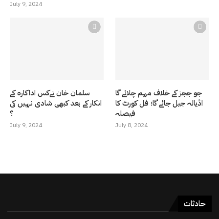
July 9, 2024
جو ججز کے خلاف مہم چلائے گا
سلمان خان نےکس اداکارہ کے
اڈیالہ جیل جائے گا؛ فل کورٹ کا
انکار کے بعد کبھی شادی نہیں کی
فیصلہ
؟
July 9, 2024
July 8, 2024
حادثات