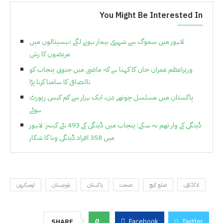
You Might Be Interested In
لاہور میں سموگ سے شہری بیمار ہونے لگے ؛ہسپتالوں میں
مریضوں کا رش
وزیراعظم عمران خان کا کہنا ہے کہ ماضی میں جنوبی پنجاب کو
ناانصافی کا سامنا کرنا پڑا
پاکستان میں مسلسل چوتھے دن، ایک ہزار سے کم کیس رپورٹ
ہوئے
ڈینگی کے وار تھم نہ سکے: پنجاب میں ڈینگی کے 493 نئے کیسز: لاہور
میں 358 افراد ڈینگی وبا کا شکار
لاکڈاؤن
ضلع کیچ
صحت
پاکستان
بلوچستان
اومیکرون
0
Facebook
Twitter
SHARE