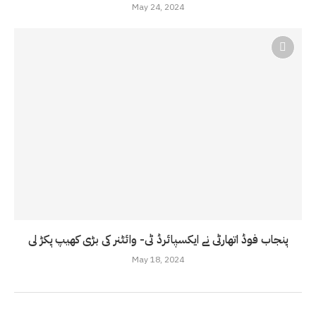
May 24, 2024
پنجاب فوڈ اتھارٹی نے ایکسپائرڈ ٹی- وائٹنر کی بڑی کھیپ پکڑ لی
May 18, 2024