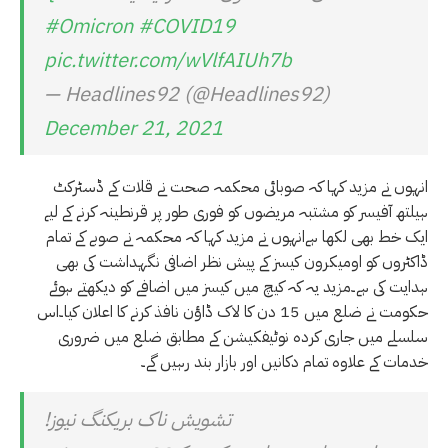
#Omicron
#COVID19
pic.twitter.com/wVlfAIUh7b
— Headlines92 (@Headlines92)
December 21, 2021
انہوں نے مزید کہا کہ صوبائی محکمہ صحت نے قلات کے ڈسٹرکٹ
ہیلتھ آفیسر کو مشتبہ مریضوں کو فوری طور پر قرنطینہ کرنے کے لیے
ایک خط بھی لکھا ہےانہوں نے مزید کہا کہ محکمہ نے صوبے کے تمام
ڈاکٹروں کو اومیکرون کیسز کے پیش نظر اضافی نگہداشت کی بھی
ہدایت کی ہے۔مزید یہ کہ کیچ میں کیسز میں اضافے کو دیکھتے ہوئے
حکومت نے ضلع میں 15 دن کا لاک ڈاؤن نافذ کرنے کا اعلان کیا۔اس
سلسلے میں جاری کردہ نوٹیفکیشن کے مطابق ضلع میں ضروری
خدمات کے علاوہ تمام دکانیں اور بازار بند رہیں گے۔
تشویش ناک بریکنگ نیوز!