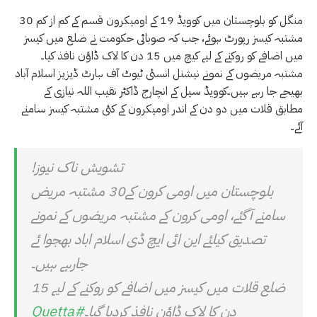
منگل کو بلوچستان میں کوویڈ 19 کے اومیکرون قسم کے کم از کم 30
مشتبہ کیسز رپورٹ ہوئے، جب کہ صوبائی حکومت نے ضلع میں کیسز
میں اضافے کو روکنے کے لیے کیچ میں 15 دن کا لاک ڈاؤن نافذ کیا۔
مشتبہ مریضوں کے نمونے نیشنل انسٹی ٹیوٹ آف ہارٹ ڈیزیز اسلام آباد
بھیجے جا رہے ہیں۔کوویڈ سیل کے انچارج ڈاکٹر نقیب اللہ نیازی کے
مطابق قلات میں دو دن کے اندر اومیکرون کے کئی مشتبہ کیسز سامنے
آئے۔
تشویش ناک نیوز!
بلوچستان میں اومی کرون کے30 مشتبہ مریض
سامنے آگئے، اومی کرون کے مشتبہ مریضوں کے نمونے
تصدیق کیلئے این ائی ایچ ڈی اسلام اباد بھجوا ئے
جارہے ہیں۔
ضلع قلات میں کیسز میں اضافے کو روکنے کے لیے 15
دن کا لاک ڈاؤن نافذ کردیا گیا۔
#Quetta