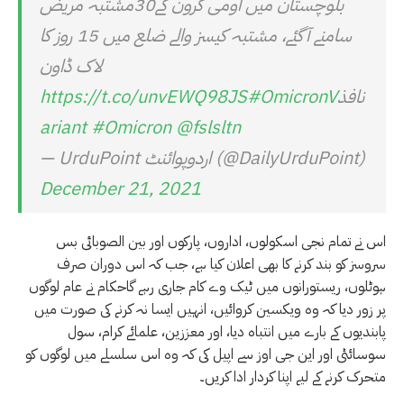
بلوچستان میں اومی کرون کے30مشتبہ مریض
سامنے آگئے، مشتبہ کیسز والے ضلع میں 15 روز کا
لاک ڈاون
نافذ
#OmicronV
https://t.co/unvEWQ98JS
ariant
#Omicron
@fslsltn
— UrduPoint اردوپوائنٹ (@DailyUrduPoint)
December 21, 2021
اس نے تمام نجی اسکولوں، اداروں، پارکوں اور بین الصوبائی بس
سروسز کو بند کرنے کا بھی اعلان کیا ہے، جب کہ اس دوران صرف
ہوٹلوں، ریستورانوں میں ٹیک وے کام جاری رہے گاحکام نے عام لوگوں
پر زور دیا کہ وہ ویکسین کروائیں، انہیں ایسا نہ کرنے کی صورت میں
پابندیوں کے بارے میں انتباہ دیا، اور معززین، علمائے کرام، سول
سوسائٹی اور این جی اوز سے اپیل کی کہ وہ اس سلسلے میں لوگوں کو
متحرک کرنے کے لیے اپنا کردار ادا کریں۔