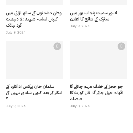
لاہور سمیت پنجاب بھر میں
وطن دشمنوں کے ساتھ لڑائی میں
میٹرک کے نتائج کا اعلان
کیپٹن اسامہ شہید ؛2 دہشت
گرد ہلاک
July 9, 2024
July 9, 2024
جو ججز کے خلاف مہم چلائے گا
سلمان خان نےکس اداکارہ کے
اڈیالہ جیل جائے گا؛ فل کورٹ کا
انکار کے بعد کبھی شادی نہیں کی
فیصلہ
؟
July 9, 2024
July 8, 2024