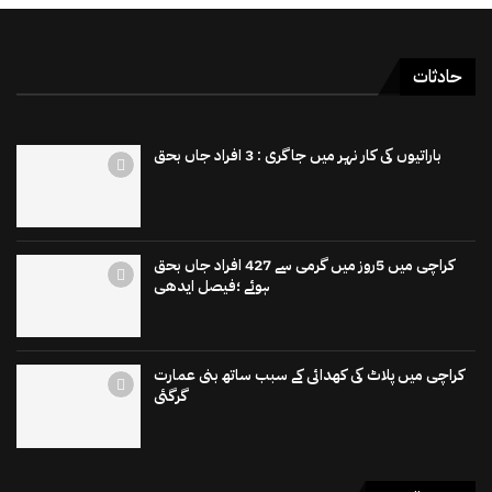
حادثات
باراتیوں کی کار نہر میں جاگری : 3 افراد جاں بحق
کراچی میں 5روز میں گرمی سے 427 افراد جاں بحق
ہوئے ؛فیصل ایدھی
کراچی میں پلاٹ کی کھدائی کے سبب ساتھ بنی عمارت
گرگئی