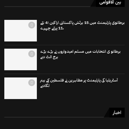
بین الاقوامی
برطانوی پارلیمنٹ میں 15 برٹش پاکستانی اراکین ؛4 نئے
،11 پرانے چہرے
برطانو ی انتخابات میں مسلم امیدواروں نے بڑے بڑے
برج الٹ دیے
آسٹریلیا کی پارلیمنٹ پر مظاہرین نے فلسطین کے بینر
لگادیے
اخبار