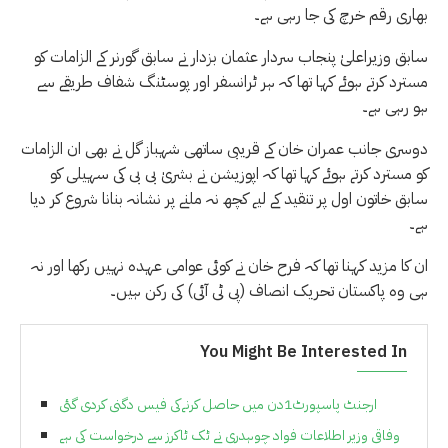
بھاری رقم خرچ کی جا رہی ہے۔
سابق وزیراعلیٰ پنجاب سردار عثمان بزدار نے سابق گورنر کے الزامات کو
مسترد کرتے ہوئے کہا تھا کہ ہر ٹرانسفر اور پوسٹنگ شفاف طریقے سے
ہو رہی ہے۔
دوسری جانب عمران خان کے قریبی ساتھی شہباز گل نے بھی ان الزامات
کو مسترد کرتے ہوئے کہا تھا کہ اپوزیشن نے بشریٰ بی بی کی سہیلی کو
سابق خاتون اول پر تنقید کے لیے کچھ نہ ملنے پر نشانہ بنانا شروع کر دیا
ہے۔
ان کا مزید کہنا تھا کہ فرح خان نے کوئی عوامی عہدہ نہیں رکھا اور نہ
ہی وہ پاکستان تحریک انصاف (پی ٹی آئی) کی رکن ہیں۔
You Might Be Interested In
ارجنٹ پاسپورٹ1دن میں حاصل کرنےکی فیس دگنی کردی گئی
وفاقی وزیر اطلاعات فواد چوہدری نے ٹک ٹاکرز سے درخواست کی ہے