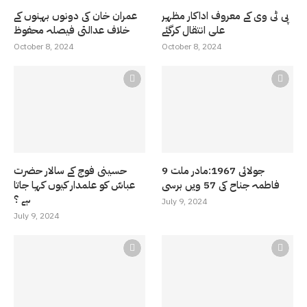
پی ٹی وی کے معروف اداکار مظہر
عمران خان کی دونوں بہنوں کے
علی انتقال کرگئے
خلاف عدالتی فیصلہ محفوظ
October 8, 2024
October 8, 2024
9 جولائی 1967:مادر ملت
حسینی فوج کے سالار حضرت
فاطمہ جناح کی 57 ویں برسی
عباسّ کو علمدار کیوں کہا جاتا
ہے ؟
July 9, 2024
July 9, 2024