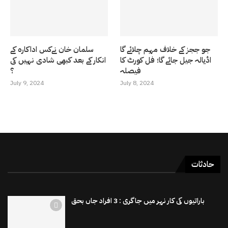
جو ججز کے خلاف مہم چلائے گا
سلمان خان نےکس اداکارہ کے
اڈیالہ جیل جائے گا؛ فل کورٹ کا
انکار کے بعد کبھی شادی نہیں کی
فیصلہ
؟
July 9, 2024
July 8, 2024
حادثات
باراتیوں کی کار نہر میں جاگری : 3 افراد جاں بحق