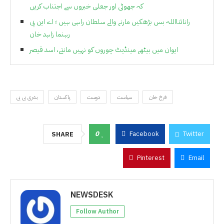
کہ جھوٹی اور جعلی خبروں سے اجتناب کریں
راناثنااللہ بس بڑھکیں مارنے والے سلطان راہی ہیں ؛ اے این پی
رہنما زاہد خان
ایوان میں بیٹھے مینڈیٹ چوروں کو نہیں مانتے، اسد قیصر
فرخ خان
سیاست
دوست
پاکستان
بشری بی بی
0
Facebook
Twitter
SHARE
Pinterest
Email
NEWSDESK
Follow Author