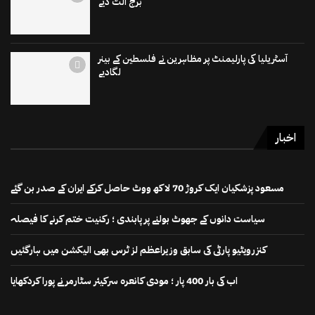
برج الٹ دیے
آسٹریلیا کی پارلیمنٹ پر مظاہرین نے فلسطین کے بینر
لگادیے
اخبار
مسعود پزشکیان ایک کروڑ 70 لاکھ ووٹ حاصل کرکے ایران کے صدر بن گئے
سیاست دانوں کے جھوٹ بولنے پر پابندی ؛ رکنیت ختم کرنے کا فیصلہ
کنزرویٹیو پارٹی کی سابق وزیراعظم لز ٹرس بھی الیکشن میں ہارگئیں
اب کی بار 400 پار ؛ مودی کانعرہ سرکیئر سٹارمر نے پورا کردکھایا