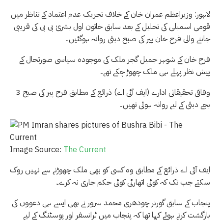
لاہور: وزیراعظم عمران خان کے خلاف تحریک عدم اعتماد کے تناظر میں
قومی اسمبلی کی تحلیل کے بعد سابق خاتون اول بشریٰ بی بی کی قریبی
جاننے والی فرح خان پیر کی صبح دبئی روانہ ہوگئیں۔
فرح خان کے شوہر جمیل گجر ملک کی موجودہ سیاسی صورتحال کے
پیش نظر پہلے ہی ملک چھوڑ چکے تھے۔
وفاقی تحقیقاتی ادارے (ایف آئی اے) ذرائع کے مطابق فرح پیر کی صبح 3
بجے دبئی کے لیے روانہ ہوئی تھیں۔
Image Source:
The Current
ایف آئی اے ذرائع کے مطابق وہ کسی کو بھی ملک چھوڑنے سے نہیں روک
سکتے جب تک کہ کوئی اتھارٹی کوئی حکم جاری نہ کرے۔
پنجاب کے سابق گورنر چودھری محمد سرور نے بھی ایسے ہی دعووں کی
بازگشت کرتے ہوئے کہا تھا کہ پنجاب میں ٹرانسفر اور پوسٹنگ کے لیے