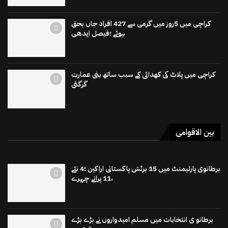
کراچی میں 5روز میں گرمی سے 427 افراد جاں بحق
ہوئے ؛فیصل ایدھی
کراچی میں پلاٹ کی کھدائی کے سبب ساتھ بنی عمارت
گرگئی
بین الاقوامی
برطانوی پارلیمنٹ میں 15 برٹش پاکستانی اراکین ؛4 نئے
،11 پرانے چہرے
برطانو ی انتخابات میں مسلم امیدواروں نے بڑے بڑے