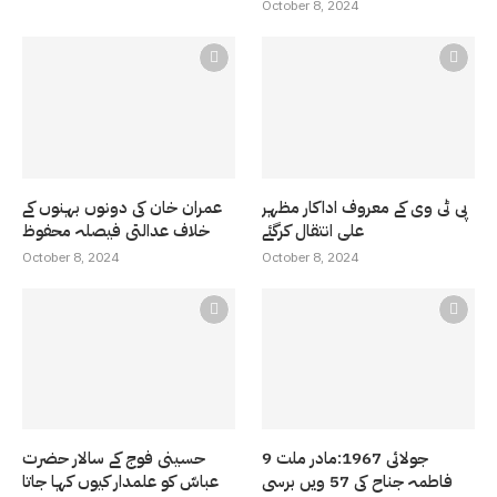
October 8, 2024
پی ٹی وی کے معروف اداکار مظہر
عمران خان کی دونوں بہنوں کے
علی انتقال کرگئے
خلاف عدالتی فیصلہ محفوظ
October 8, 2024
October 8, 2024
9 جولائی 1967:مادر ملت
حسینی فوج کے سالار حضرت
فاطمہ جناح کی 57 ویں برسی
عباسّ کو علمدار کیوں کہا جاتا