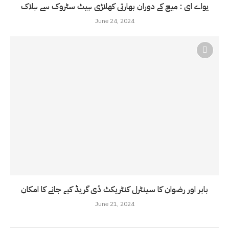
یواے ای : میچ کے دوران بھارتی کھلاڑی ہیٹ سٹروک سے ہلاک
June 24, 2024
بابر اور رضوان کا سینٹرل کنٹریکٹ ڈی گریڈ کیے جانے کا امکان
June 21, 2024