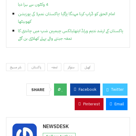
4 وکٹوں سے ہرا دیا
امام الحق کو ڈراپ کرنا مہنگا پڑگیا ؛پاکستان نمبر1 کی پوزیشن
کھوبیٹھا
پاکستان کے ارشد ندیم ورلڈ ایتھلیٹکس چیمپین شپ میں چاندی کا
تمغہ جیتنے والے پہلے کھلاڑی بن گئے
کھیل
سنوکر
تمغہ
پاکستان
بابر مسیح
0
Facebook
Twitter
SHARE
Pinterest
Email
NEWSDESK