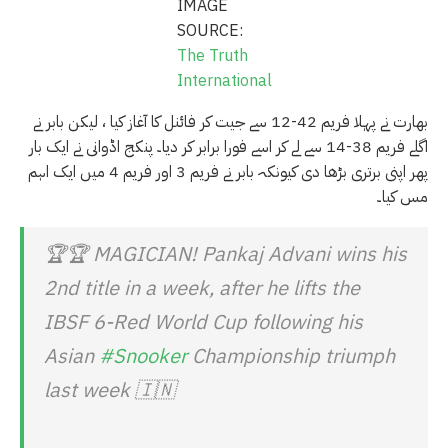
IMAGE
SOURCE:
The Truth
International
بھارت نے پہلا فریم 42-12 سے جیت کر فائنل کا آغاز کیا ، لیکن بابر نے
اگلے فریم 38-14 سے لے کر اسے فورا برابر کر دیا۔ پنکج اڈوانی نے ایک بار
پھر اپنی برتری بڑھا دی کیونکہ بابر نے فریم 3 اور فریم 4 میں ایک اہم
مس کیا۔
🏆🏆 MAGICIAN! Pankaj Advani wins his
2nd title in a week, after he lifts the
IBSF 6-Red World Cup following his
Asian
#Snooker
Championship triumph
last week 🇮🇳