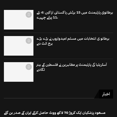
برطانوی پارلیمنٹ میں 15 برٹش پاکستانی اراکین ؛4 نئے
،11 پرانے چہرے
برطانو ی انتخابات میں مسلم امیدواروں نے بڑے بڑے
برج الٹ دیے
آسٹریلیا کی پارلیمنٹ پر مظاہرین نے فلسطین کے بینر
لگادیے
اخبار
مسعود پزشکیان ایک کروڑ 70 لاکھ ووٹ حاصل کرکے ایران کے صدر بن گئے