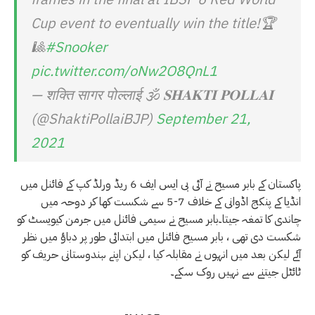
Cup event to eventually win the title!🏆
🎱
#Snooker
pic.twitter.com/oNw2O8QnL1
— शक्ति सागर पोल्लाई 🕉️ 𝐒𝐇𝐀𝐊𝐓𝐈 𝐏𝐎𝐋𝐋𝐀𝐈
(@ShaktiPollaiBJP)
September 21,
2021
پاکستان کے بابر مسیح نے آئی بی ایس ایف 6 ریڈ ورلڈ کپ کے فائنل میں
انڈیا کے پنکج اڈوانی کے خلاف 7-5 سے شکست کھا کر دوحہ میں
چاندی کا تمغہ جیتا۔بابر مسیح نے سیمی فائنل میں جرمن کیویسٹ کو
شکست دی تھی ، بابر مسیح فائنل میں ابتدائی طور پر دباؤ میں نظر
آئے لیکن بعد میں انہوں نے مقابلہ کیا ، لیکن اپنے ہندوستانی حریف کو
ٹائٹل جیتنے سے نہیں روک سکے۔