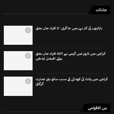
حادثات
باراتیوں کی کار نہر میں جاگری : 3 افراد جاں بحق
کراچی میں 5روز میں گرمی سے 427 افراد جاں بحق
ہوئے ؛فیصل ایدھی
کراچی میں پلاٹ کی کھدائی کے سبب ساتھ بنی عمارت
گرگئی
بین الاقوامی