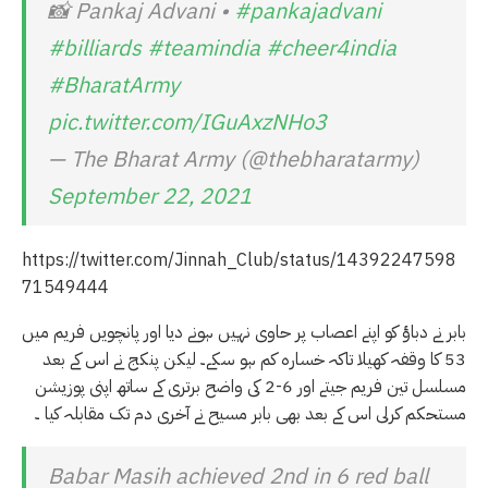
📸 Pankaj Advani •
#pankajadvani
#billiards
#teamindia
#cheer4india
#BharatArmy
pic.twitter.com/IGuAxzNHo3
— The Bharat Army (@thebharatarmy)
September 22, 2021
https://twitter.com/Jinnah_Club/status/14392247598
71549444
بابر نے دباؤ کو اپنے اعصاب پر حاوی نہیں ہونے دیا اور پانچویں فریم میں
53 کا وقفہ کھیلا تاکہ خسارہ کم ہو سکے۔ لیکن پنکج نے اس کے بعد
مسلسل تین فریم جیتے اور 6-2 کی واضح برتری کے ساتھ اپنی پوزیشن
مستحکم کرلی اس کے بعد بھی بابر مسیح نے آخری دم تک مقابلہ کیا ۔
Babar Masih achieved 2nd in 6 red ball