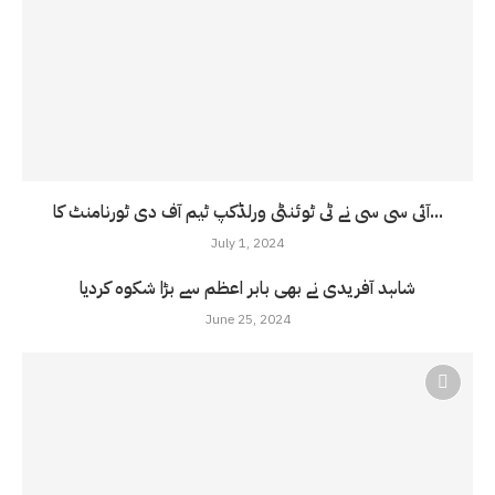
آئی سی سی نے ٹی ٹوئنٹی ورلڈکپ ٹیم آف دی ٹورنامنٹ کا...
July 1, 2024
شاہد آفریدی نے بھی بابر اعظم سے بڑا شکوہ کردیا
June 25, 2024