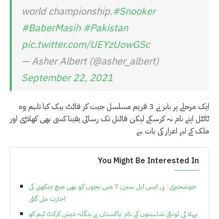
world championship.
#Snooker
#BaberMasih
#Pakistan
pic.twitter.com/UEYzUowGSc
— Asher Albert (@asher_albert)
September 22, 2021
ایک مرحلے پر بابر نے 3 فریم مسلسل جیت کر فائٹ بیک کیا تاہم وہ
ٹائٹل اپنے نام نہ کرسکے لیکن فائنل تک رسائی یقینا کسی بھی کھلاڑی اور
ملک کے لیے اعزاز کی بات ہے
You Might Be Interested In
خوشخبری : پی ایس ایل سیزن 7 میں بچوں کو بھی میچ دیکھنے کی
اجازت مل گئی
پہلا ٹی ٹونٹی شاہینوں کے نام :پاکستان نے بنگلہ دیش کرکٹ ٹیم کو