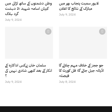
لاہور سمیت پنجاب بھر میں
وطن دشمنوں کے ساتھ لڑائی میں
میٹرک کے نتائج کا اعلان
کیپٹن اسامہ شہید ؛2 دہشت
گرد ہلاک
July 9, 2024
July 9, 2024
جو ججز کے خلاف مہم چلائے گا
سلمان خان نےکس اداکارہ کے
اڈیالہ جیل جائے گا؛ فل کورٹ کا
انکار کے بعد کبھی شادی نہیں کی
فیصلہ
؟
July 9, 2024
July 8, 2024