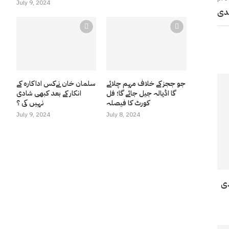
July 9, 2024
ندی
جو ججز کے خلاف مہم چلائے
سلمان خان نےکس اداکارہ کے
گا اڈیالہ جیل جائے گا؛ فل
انکار کے بعد کبھی شادی
کورٹ کا فیصلہ
نہیں کی ؟
July 9, 2024
July 8, 2024
دی