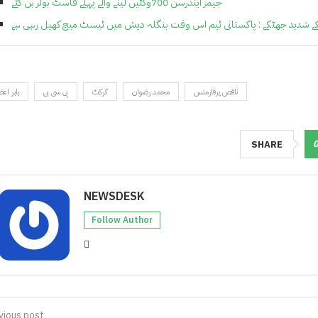
جیمز اینڈرسن 700وکٹیں لینے والے پہلے فاسٹ بولر بن گئے
 کے شدید جھٹکے : پاکستانی ٹیم اس وقت بنگلہ دیش میں ٹیسٹ میچ کھیل رہی ہے
ناقص پرفارمنس
محمد رضوان
کرکٹ
پی سی بی
بابر اع
SHARE
NEWSDESK
Follow Author
vious post