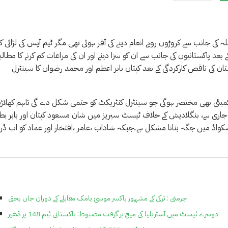
 کی جانب سے کروڑوں روپے انعام دینے کی آفر ہوئی تھی مگر ٹیم آپس کی لڑائی کا
بعد پاکستانیوں کی جانب سے ان کو سزا دینے اور ان کی مراعات کم کرنے کا مطالب
تان کی ناقص کارکردگی کے بعد کپتان بابر اعظم اور محمد رضوان کا سینٹرل
 کمیٹی بھی مختصر ہوگی جو سینٹرل کنٹریکٹ کو حتمی شکل دے گی تاہم کھلاڑ
ام جاری ہے، بنگلادیش کے خلاف ٹیسٹ سیریز میں شان مسعود کپتان اور بابر بط
اسکواڈ میں جگہ بنانا مشکل ہے۔جبکہ شاداب ،عامر ،افتخار اور عماد کو اب ڈر
جرمنی : ترکی کے مشہور باکسر موسیٰ یامک مقابلے کے دوران جاں بحق
دوسرے ٹیسٹ میں آسٹریلیا کی میچ پر گرفت مضبوط: پاکستانی ٹیم 148 پر ڈھیر