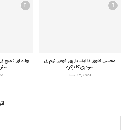
محسن نقوی کا ایک بار پھر قومی ٹیم کی
یواے ای : میچ کے
سرجری کا تزکرہ
سٹرو
24
June 12, 2024
اتر