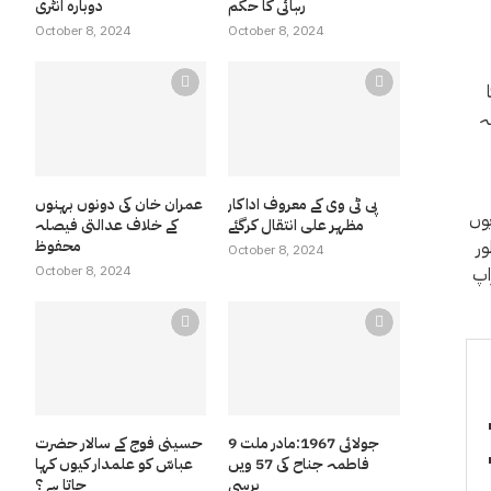
رہائی کا حکم
دوبارہ انٹری
October 8, 2024
October 8, 2024
ہ
پی ٹی وی کے معروف اداکار
عمران خان کی دونوں بہنوں
یوں
مظہر علی انتقال کرگئے
کے خلاف عدالتی فیصلہ
محفوظ
ور
October 8, 2024
October 8, 2024
اپ
9 جولائی 1967:مادر ملت
حسینی فوج کے سالار حضرت
فاطمہ جناح کی 57 ویں
عباسّ کو علمدار کیوں کہا
برسی
جاتا ہے ؟