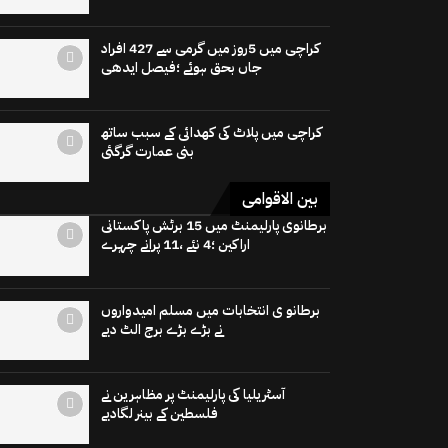
کراچی میں 5روز میں گرمی سے 427 افراد
جاں بحق ہوئے ؛فیصل ایدھی
کراچی میں پلاٹ کی کھدائی کے سبب ساتھ
بنی عمارت گرگئی
بین الاقوامی
برطانوی پارلیمنٹ میں 15 برٹش پاکستانی
اراکین ؛4 نئے ،11 پرانے چہرے
برطانو ی انتخابات میں مسلم امیدواروں
نے بڑے بڑے برج الٹ دیے
آسٹریلیا کی پارلیمنٹ پر مظاہرین نے
فلسطین کے بینر لگادیے