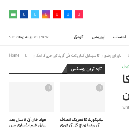
احتساب
اپوزیشن
آلودگی
Saturday, August 8, 2026
بابر اور رضوان کا سینٹرل کنٹریکٹ ڈی گریڈ کیے جانے کا امکان
Home
ھیل
تازہ ترین پوسٹس
ا
ن
wri
ہائیکورٹ کا تحریک انصاف
فواد خان کی 8 سال بعد
کی رہنما زرتاج گل کی فوری
بھارتی فلم انڈسٹری میں