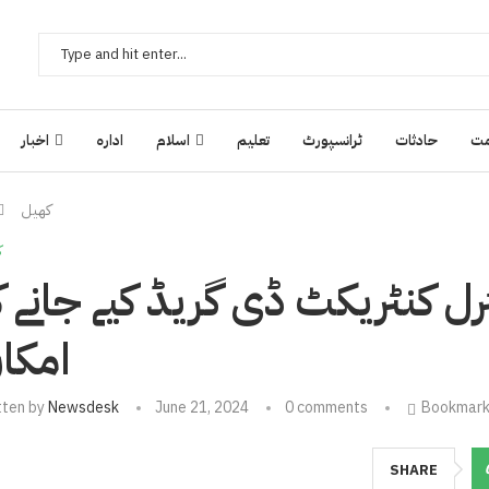
ت
حادثات
ٹرانسپورٹ
تعلیم
اسلام
ادارہ
اخبار
کھیل
ک
رل کنٹریکٹ ڈی گریڈ کیے جانے ک
امکا
tten by
Newsdesk
June 21, 2024
0 comments
Bookmar
SHARE