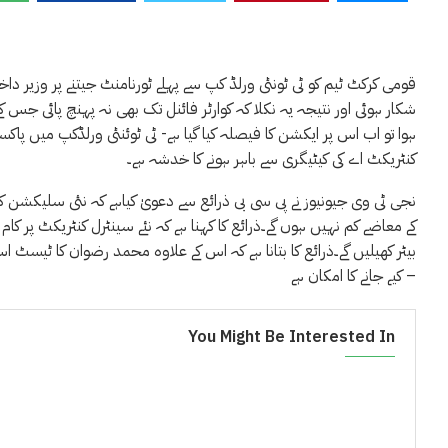
قومی کرکٹ ٹیم کو ٹی ٹونٹی ورلڈ کپ سے پہلے ٹورنامنٹ جیتنے پر وزیر داخلہ
شکار ہوئی اور نتیجہ یہ نکلا کہ کوارٹر فائنل تک بھی نہ پہنچ پائی جس کے 
ہوا تو اب اس پر ایکشن کا فیصلہ کیا گیا ہے- ٹی ٹوئنٹی ورلڈکپ میں پاکس
کنٹریکٹ اے کی کیٹیگری سے باہر ہونے کا خدشہ ہے۔
نجی ٹی وی جیونیوز نے پی سی بی ذرائع سے دعویٰ کیاہے کہ نئی سلیکشن
کے معاضے کم نہیں ہوں گے۔ذرائع کا کہنا ہے کہ نئے سینٹرل کنٹریکٹ پر ک
بیٹر کھیلیں گے۔ذرائع کا بتانا ہے کہ اس کے علاوہ محمد رضوان کا ٹیسٹ 
کیے جانے کا امکان ہے –
You Might Be Interested In