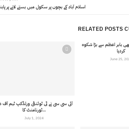
اسلام آباد کے بچوں پر سکول میں بستے لانے پر پاب
RELATED POSTS 
ھی بابر اعظم سے بڑا شکوہ
کردیا
June 25, 20
آئی سی سی نے ٹی ٹوئنٹی ورلڈکپ ٹیم آف 
ٹورنامنٹ کا...
July 1, 2024