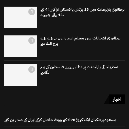
برطانوی پارلیمنٹ میں 15 برٹش پاکستانی اراکین ؛4 نئے
،11 پرانے چہرے
برطانو ی انتخابات میں مسلم امیدواروں نے بڑے بڑے
برج الٹ دیے
آسٹریلیا کی پارلیمنٹ پر مظاہرین نے فلسطین کے بینر
لگادیے
اخبار
مسعود پزشکیان ایک کروڑ 70 لاکھ ووٹ حاصل کرکے ایران کے صدر بن گئے