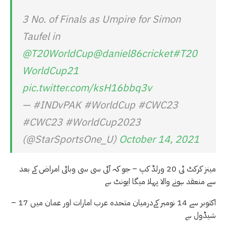
3 No. of Finals as Umpire for Simon
Taufel in
@T20WorldCup
@daniel86cricket
#T20
WorldCup21
pic.twitter.com/ksH16bbq3v
— #INDvPAK #WorldCup #CWC23
#CWC23 #WorldCup2023
(@StarSportsOne_U)
October 14, 2021
مینز کرکٹ ٹی 20 ورلڈ کپ – جو کہ آئی سی سی وبائی امراض کے بعد
سے منعقد ہونے والا پہلا میگا ایونٹ ہے
– 17 اکتوبر سے 14 نومبر کےدرمیان متحدہ عرب امارات اور عمان میں
شیڈول ہے