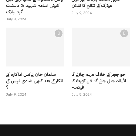
میٹرک کے نتائج کا اعلان
کیپٹن اسامہ شہید ؛2 دہشت
گرد ہلاک
July 9, 2024
July 9, 2024
جو ججز کے خلاف مہم چلائے گا
سلمان خان نےکس اداکارہ کے
اڈیالہ جیل جائے گا؛ فل کورٹ کا
انکار کے بعد کبھی شادی نہیں کی
فیصلہ
؟
July 9, 2024
July 8, 2024