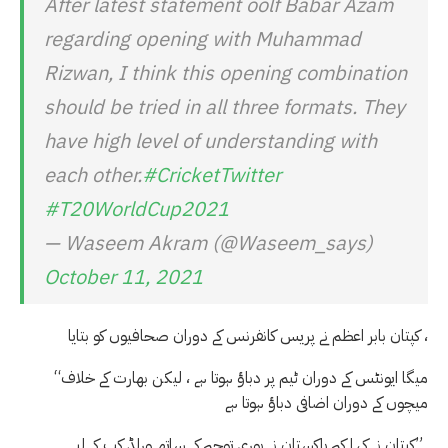
After latest statement oolf Babar Azam
regarding opening with Muhammad
Rizwan, I think this opening combination
should be tried in all three formats. They
have high level of understanding with
each other.
#CricketTwitter
#T20WorldCup2021
— Waseem Akram (@Waseem_says)
October 11, 2021
کپتان بابر اعظم نے پریس کانفرنس کے دوران صحافیوں کو بتایا ،
“میگا ایونٹس کے دوران ٹیم پر دباؤ ہوتا ہے ، لیکن بھارت کے خلاف
میچوں کے دوران اضافی دباؤ ہوتا ہے
۔”کپتان نے کہا کہ پاکستان نے پوری توجہ کے ساتھ ورلڈ کپ کے لیے