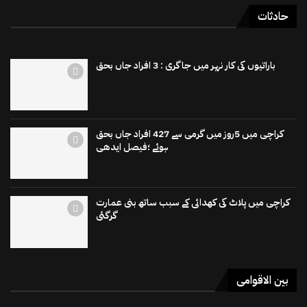
حادثات
باراتیوں کی کار نہر میں جاگری : 3 افراد جاں بحق
کراچی میں 5روز میں گرمی سے 427 افراد جاں بحق
ہوئے ؛فیصل ایدھی
کراچی میں پلاٹ کی کھدائی کے سبب ساتھ بنی عمارت
گرگئی
بین الاقوامی