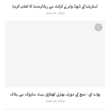
آسٹریلیا کے ڈیوڈ وانر نے کرکٹ سے ریٹائرمنٹ کا اعلان کردیا
June 25, 2024
یواے ای : میچ کے دوران بھارتی کھلاڑی ہیٹ سٹروک سے ہلاک
June 24, 2024