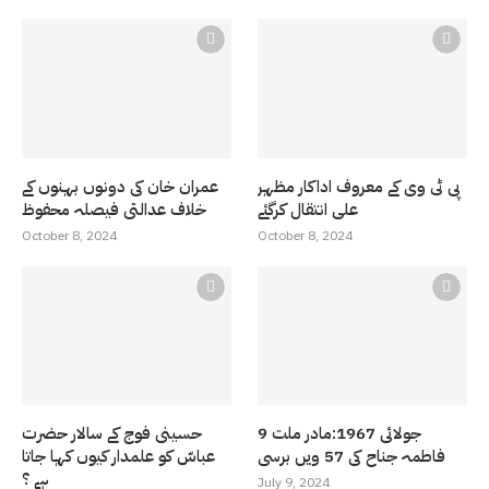
پی ٹی وی کے معروف اداکار مظہر
عمران خان کی دونوں بہنوں کے
علی انتقال کرگئے
خلاف عدالتی فیصلہ محفوظ
October 8, 2024
October 8, 2024
9 جولائی 1967:مادر ملت
حسینی فوج کے سالار حضرت
فاطمہ جناح کی 57 ویں برسی
عباسّ کو علمدار کیوں کہا جاتا
ہے ؟
July 9, 2024