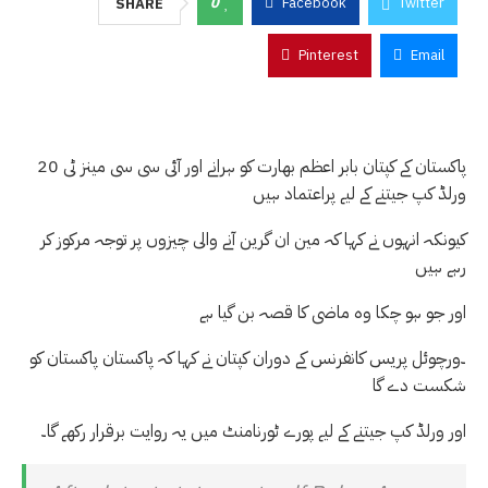
0
Facebook
Twitter
SHARE
Pinterest
Email
پاکستان کے کپتان بابر اعظم بھارت کو ہرانے اور آئی سی سی مینز ٹی 20
ورلڈ کپ جیتنے کے لیے پراعتماد ہیں
کیونکہ انہوں نے کہا کہ مین ان گرین آنے والی چیزوں پر توجہ مرکوز کر
رہے ہیں
اور جو ہو چکا وہ ماضی کا قصہ بن گیا ہے
۔ورچوئل پریس کانفرنس کے دوران کپتان نے کہا کہ پاکستان پاکستان کو
شکست دے گا
اور ورلڈ کپ جیتنے کے لیے پورے ٹورنامنٹ میں یہ روایت برقرار رکھے گا۔