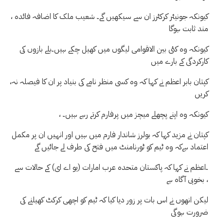
، کیونکہ جونیئر کرکٹرز ان سے سیکھیں گے۔ شعیب ملک کا اضافہ فائدہ
مند ثابت ہوگا
کیونکہ وہ کئی بین الاقوامی لیگوں میں کھیل چکے ہیں۔بلے بازوں کی
کارکردگی کے بارے میں
،کپتان بابر اعظم نے کہا کہ وہ کسی منظر نامے کی بنیاد پر ان کا فیصلہ نہ
کریں
، کیونکہ وہ اپنے پچھلے میچز میں پرفارم کرتے رہے ہیں۔
کپتان نے مزید کہا کہ بولرز شاندار فارم میں ہیں اور انہیں ان پر مکمل
اعتماد ہےکہ وہ ٹیم کو ٹورنامنٹ میں فتح کی طرف لے جائیں گے
۔اعظم نے کہا کہ پاکستان متحدہ عرب امارات (یو اے ای) کے حالات سے
بخوبی آگاہ ہے ،
لیکن انھوں نے اس بات پر زور دیا کیا کہ ٹیم کو اچھی کرکٹ کھیلنے کی
ضرورت ہوگی