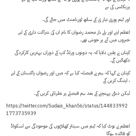
پریکٹس کی ہے
اور ٹیم پوری تیار ی کے ساتھ ٹورنامنٹ میں جائے گی۔
اعظم اپنے اور بلے باز محمد رضوان کا نام ان کی شراکت داری کے لیے
خبروں میں آنے پر خوش تھے۔
کپتان نے یقین دلایا کہ یہ دونوں ورلڈ کپ کے دوران بہترین کارکردگی
دکھائیں گے۔
کپتان نے کہا کہ ہم نے فیصلہ کیا ہے کہ میں اور رضوان پاکستان کے لیے
اپننگ کریں گے ،
لیکن دبئی پہنچنے کے بعد ہم فیصلے پر نظرثانی کریں گے۔
https://twitter.com/Sudais_khan56/status/144833992
1773735939
اعظم نے نوٹ کیا کہ ٹیم میں سینئر کھلاڑیوں کی موجودگی سے اسکواڈ
کو فائدہ ہوگا