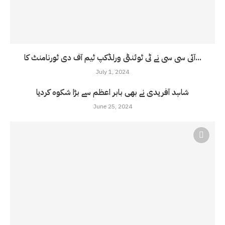
آئی سی سی نے ٹی ٹوئنٹی ورلڈکپ ٹیم آف دی ٹورنامنٹ کا...
July 1, 2024
شاہد آفریدی نے بھی بابر اعظم سے بڑا شکوہ کردیا
June 25, 2024