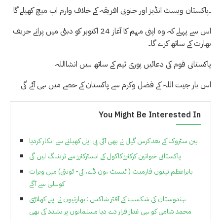
۔پاکستان ویسٹ انڈیز اور جنوبی افریقہ کے خلاف وارم اپ میچ کھیلے گا
اس سے پہلے کہ وہ اپنی مہم کا آغاز 24 اکتوبر کو دبئی میں پرانے حریف
بھارت کے ساتھ کرے گا۔
پاکستانی قوم کی دعائیں پوری ٹیم کے ساتھ ہیں انشااللہ
اس بار جیت اللہ کے فضل وکرم سے پاکستان کے حصے میں ہی آئے گی
You Might Be Interested In
بین سٹروک کے بعد کرس گیل نے بھی آئی پی ایل کھیلنے سے انکار کردیا
پاکستانی خواتین کرکٹرز کاکول کے انسٹرکٹرز سے ٹریننگ لیں گی
بابراعظم تینوں فارمیٹ ( ٹیسٹ ،ون ڈے، ٹی- ٹونٹی) میں ویرات
کوہلی سے آگے
ہندوستان کی شکست کے آفٹر شاکس : بھارتیوں نے اپنے کھلاڑی
محمد شامی کو ہی غدار قرار دے دیا مسلمانوں پر تشدد کی بھی