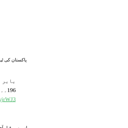
196۔۔ چوتھی اننگز میں کسی بھی کپتان کا سب سے بڑا سکور۔۔شاہ بابر۔۔
CwjrWJ3