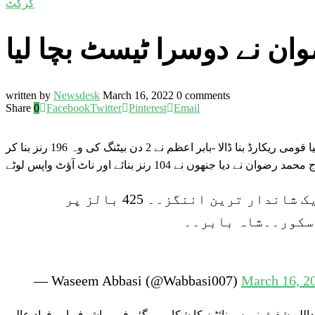
کرکٹ
ان نے دوسرا ٹیسٹ بچا لیا
written by
Newsdesk
March 16, 2022
0 comments
Share
0
Facebook
Twitter
Pinterest
Email
پاکستان کی ٹیم نے آسٹریلیا کے خلاف دوسرے ٹیسٹ میں 2 دن سے زائید بیٹنگ کرکے نیا قومی ریکارڈ بنا ڈالا -بابر اعظم نے 2 دن بیٹنگ کی وہ 196 رنز بنا کر
یا جنھوں نے 104 رنز بنائے اور ناٹ آؤٹ واپس لوٹے
بابر اعظم سلام ہے آپ کو۔۔ ٹیسٹ کرکٹ کی تاریخ کی ایک شاندار ترین اننگز۔۔ 425 بالز پر
— Waseem Abbasi (@Wabbasi007)
March 16, 2
1رنز 2کھلاڑی آؤٹ پر شروع کی توعبداللہ شفیق نروس نائٹیز کا شکار ہو گئے فہیم اشرف اور فواد عالم