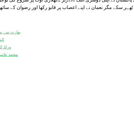
ٹھہر سکے مگر نعمان نے اپنے اعصاب پر قابو رکھا اور رضوان کے ساتھ
بھارت سے می
کین
ورلڈ کپ 
محمد عامر 