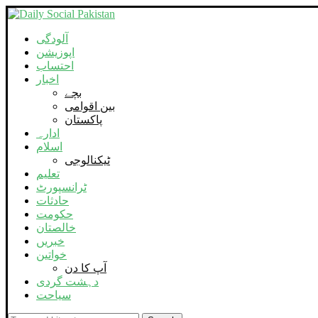
آلودگی
اپوزیشن
احتساب
اخبار
بچے
بین اقوامی
پاکستان
ادارہ
اسلام
ٹیکنالوجی
تعلیم
ٹرانسپورٹ
حادثات
حکومت
خالصتان
خبریں
خواتین
آپ کا دن
دہشت گردی
سیاحت