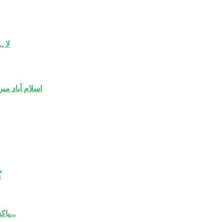
لاہور پولیس نے
اسلام آباد م
گ
پاکستانی ٹیم اگلے ٹی ٹونٹی ٹورنامنٹ میں کوالیفائنگ راؤنڈ کھیلنے سے بچ...