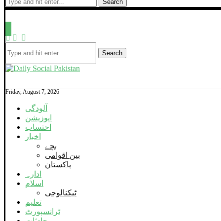
Search
Search
Friday, August 7, 2026
آلودگی
اپوزیشن
احتساب
اخبار
بچے
بین اقوامی
پاکستان
ادارہ
اسلام
ٹیکنالوجی
تعلیم
ٹرانسپورٹ
حادثات