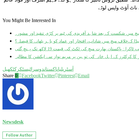
 ناٹ آؤٹ واپس لوٹے
You Might Be Interested In
چ میں شکست کے بعد شاہد آفریدی کی ٹیم پر کڑی تنقید اور مشورہ
یڈا کےخلاف میچ میں شاداب، افتخار اور عماد کو باہر بٹھانے کا فیصلہ؟
ٹاکرا : پاکستان بھارت میچ کی ٹکٹ کی قیمت 19 لاکھ تک پہنچ گئی
کا کرکٹرز کے اہل خانہ کی توہین پر مریم نواز سے ایکشن کا مطالبہ
آسٹریلیا
پاکستان
دوسراٹیسٹ
کرکٹ
کھیل
Share
0
Facebook
Twitter
Pinterest
Email
Newsdesk
Follow Author