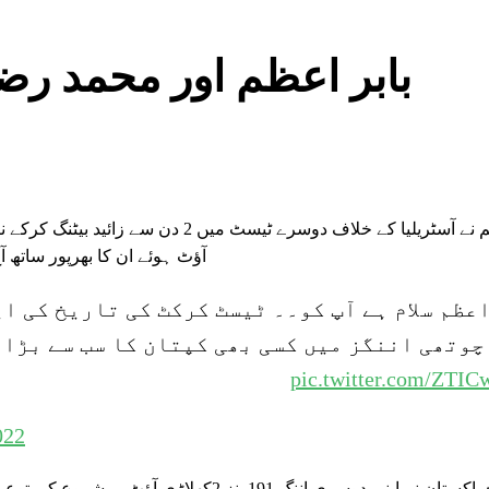
بابر اعظم اور محمد رضو
آؤٹ ہوئے ان کا بھرپور ساتھ آج محمد رضوان نے د
pic.twitter.com/ZTI
022
اس سے قبل آج پاکستان نے اپنی دوسری اننگ 91