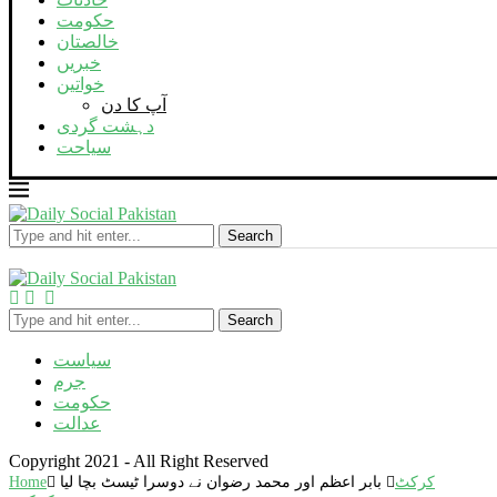
حکومت
خالصتان
خبریں
خواتین
آپ کا دن
دہشت گردی
سیاحت
Search
Search
سیاست
جرم
حکومت
عدالت
Copyright 2021 - All Right Reserved
کرکٹ
بابر اعظم اور محمد رضوان نے دوسرا ٹیسٹ بچا لیا
Home