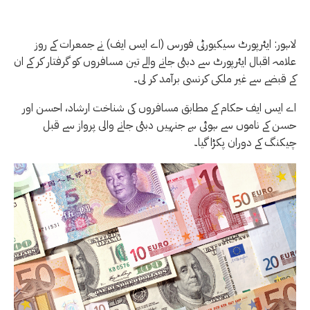
لاہور: ایئرپورٹ سیکیورٹی فورس (اے ایس ایف) نے جمعرات کے روز
علامہ اقبال ایئرپورٹ سے دبئی جانے والے تین مسافروں کو گرفتار کر کے ان
کے قبضے سے غیر ملکی کرنسی برآمد کر لی۔
اے ایس ایف حکام کے مطابق مسافروں کی شناخت ارشاد، احسن اور
حسن کے ناموں سے ہوئی ہے جنہیں دبئی جانے والی پرواز سے قبل
چیکنگ کے دوران پکڑا گیا۔