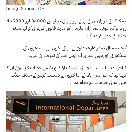
Image Source:
OE
چیکنگ کے دوران ان کے تھیلے اور وہیل چیئر سے 84000 اور 465000
روپے برآمد ہوئے۔ بعد ازاں ملزمان کو مزید قانونی کارروائی کے لیے کسٹم
حکام کے حوالے کر دیا گیا۔
گزشتہ سال صدر عارف علوی نے ہوائی اڈوں اور مسافروں کی
سیکیورٹی کو یقینی بنانے پر اے ایس ایف کی تعریف کی تھی۔
کراچی میں اے ایس ایف کی پاسنگ آؤٹ پریڈ سے خطاب کرتے ہوئے ان کا
کہنا تھا کہ اے ایس ایف کے اہلکاروں نے دہشت گردی کے خلاف جنگ
میں مثالی خدمات سرانجام دیں۔