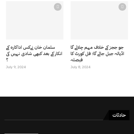
جو ججز کے خلاف مہم چلائے گا
سلمان خان نےکس اداکارہ کے
اڈیالہ جیل جائے گا؛ فل کورٹ کا
انکار کے بعد کبھی شادی نہیں کی
فیصلہ
؟
July 9, 2024
July 8, 2024
حادثات