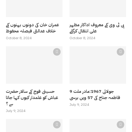
پی ٹی وی کے معروف اداکار مظہر
عمران خان کی دونوں بہنوں کے
علی انتقال کرگئے
خلاف عدالتی فیصلہ محفوظ
October 8, 2024
October 8, 2024
9 جولائی 1967:مادر ملت
حسینی فوج کے سالار حضرت
فاطمہ جناح کی 57 ویں برسی
عباسّ کو علمدار کیوں کہا جاتا
ہے ؟
July 9, 2024
July 9, 2024