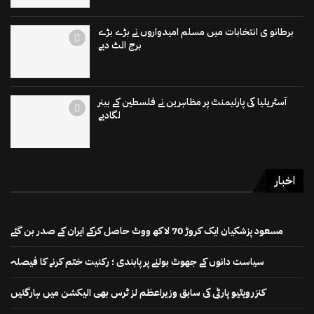
برطانو ی انتخابات میں مسلم امیدواروں نے بڑے بڑے
برج الٹ دیے
آسٹریلیا کی پارلیمنٹ پر مظاہرین نے فلسطین کے بینر
لگادیے
اخبار
مسعود پزشکیان ایک کروڑ 70 لاکھ ووٹ حاصل کرکے ایران کے صدر بن گئے
سیاست دانوں کے جھوٹ بولنے پر پابندی ؛ رکنیت ختم کرنے کا فیصلہ
کنزرویٹیو پارٹی کی سابق وزیراعظم لز ٹرس بھی الیکشن میں ہارگئیں