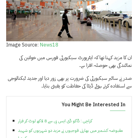
Image Source:
News18
ان کا مزید کہنا تھا کہ ایئرپورٹ سیکیورٹی فورس میں خواتین کی
نمائندگی بھی حوصلہ افزا ہے۔
صدر نے سائبر سیکیورٹی کی ضرورت پر بھی زور دیا اور جدید ٹیکنالوجی
سے استفادہ کرتے ہوئے ڈیٹا کی حفاظت کو یقینی بنایا۔
You Might Be Interested In
کراچی : ڈاکو ڈی ایس پی سے 8 لاکھ لوٹ کر فرار
مقبوضہ کشمیر میں بھارتی فوجیوں نے مزید دو شہریوں کو شہید