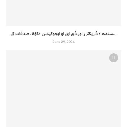
سندھ ؛ ڈاریکٹر ز اور ڈی ای او ایجوکیشن ذکوٰۃ ،صدقات کے...
June 29, 2024