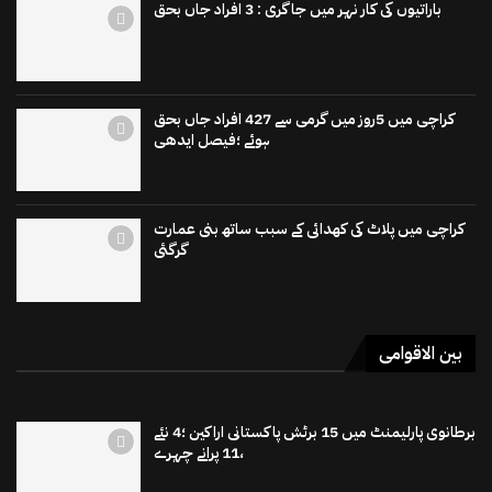
باراتیوں کی کار نہر میں جاگری : 3 افراد جاں بحق
کراچی میں 5روز میں گرمی سے 427 افراد جاں بحق
ہوئے ؛فیصل ایدھی
کراچی میں پلاٹ کی کھدائی کے سبب ساتھ بنی عمارت
گرگئی
بین الاقوامی
برطانوی پارلیمنٹ میں 15 برٹش پاکستانی اراکین ؛4 نئے
،11 پرانے چہرے