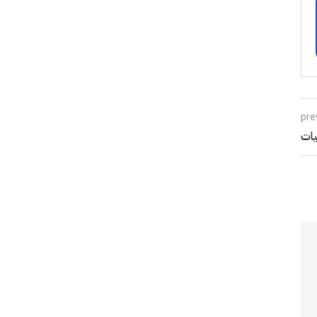
pre
یات