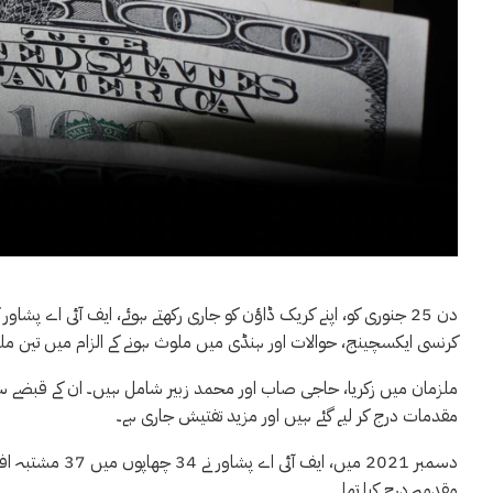
دن 25 جنوری کو، اپنے کریک ڈاؤن کو جاری رکھتے ہوئے، ایف آئی اے پش
کرنسی ایکسچینج، حوالات اور ہنڈی میں ملوث ہونے کے الزام میں تین ملزما
ملزمان میں زکریا، حاجی صاب اور محمد زبیر شامل ہیں۔ ان کے قبضے سے ل
مقدمات درج کر لیے گئے ہیں اور مزید تفتیش جاری ہے۔
دسمبر 2021 میں، 
مقدمہ درج کیا تھا۔