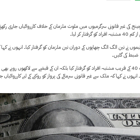
ینج کی غیر قانونی سرگرمیوں میں ملوث ملزمان کے خلاف کارروائیاں جاری رکھتے
 کر لیا۔
وں نے تین الگ الگ چھاپوں کے دوران تین ملزمان کو گرفتار کیا۔ انہوں نے کہا 
انہوں نے کہا کہ جنوری سے مارچ 2022 تک ایف آئی اے پشاور نے نہ صرف 40 کے قریب مشتبہ افراد کو گرفتار کیا بلکہ ان کے قبضے سے لاکھوں روپے بھی
نہوں نے کہا کہ ملک سے غیر قانونی سرمائے کی پرواز کو روکنے کے لیے کارروائیاں ج