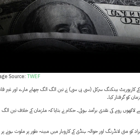
age Source:
TWEF
اور کے کارپوریٹ بینکنگ سرکل (سی بی سی) نے تین الگ الگ چھاپے مارے اور غیر قان
ن کو گرفتار کیا۔
اکھوں روپے کی نقدی برآمد ہوئی۔ حکام نے بتایا کہ ملزمان کے خلاف تین الگ 
ایف آئی اے پشاور نے 34 چھاپوں میں 37 مشتبہ افراد کو منی لانڈرنگ اور حوالہ ہنڈی کے کاروبار میں مبینہ طور پر ملوث ہونے پر