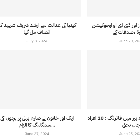
ز اور ڈی ای او ایجوکیشن
کینیا کی عدالت سے ارشد شریف شہید کو
انصاف مل گیا
July 8, 2024
June 29, 20
پشاور کے علاقے بڈھ بیر میں فائرنگ : 10 افراد
ایک اور خاتون نے صارم برنی پر بچوں کی
اں بحق
سمگلنگ کا الزام...
June 27, 2024
June 25, 20