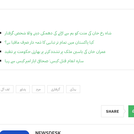
شاہ رخ خان کی منت کو بم سے اڑانے کی دھمکی دینے والا شخص گرفتار
کیا پاکستان میں تمام تر تباہی کا ذمہ دار صرف مافیا ہے؟
عمران خان کی یاسین ملک پر تشدد کرنے پر بھارتی حکومت پر تنقید
سارہ انعام قتل کیس: صحافی ایاز امیر کیس سے رہا
ہنڈی
گرفتاری
جرم
پشاور
ایف آئی 
SHARE
NEWSDESK