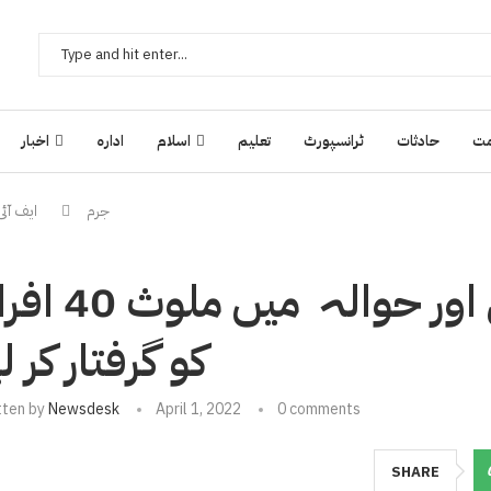
ت
حادثات
ٹرانسپورٹ
تعلیم
اسلام
ادارہ
اخبار
جرم
ایف آئی اے
ایف آئی اے پشاور نے ہنڈی اور حوالہ میں
کو گرفتار کر لی
tten by
Newsdesk
April 1, 2022
0 comments
SHARE