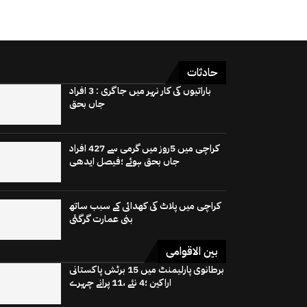
حادثات
باراتیوں کی کار نہر میں جاگری : 3 افراد
جاں بحق
کراچی میں 5روز میں گرمی سے 427 افراد
جاں بحق ہوئے ؛فیصل ایدھی
کراچی میں پلاٹ کی کھدائی کے سبب ساتھ
بنی عمارت گرگئی
بین الاقوامی
برطانوی پارلیمنٹ میں 15 برٹش پاکستانی
اراکین ؛4 نئے ،11 پرانے چہرے