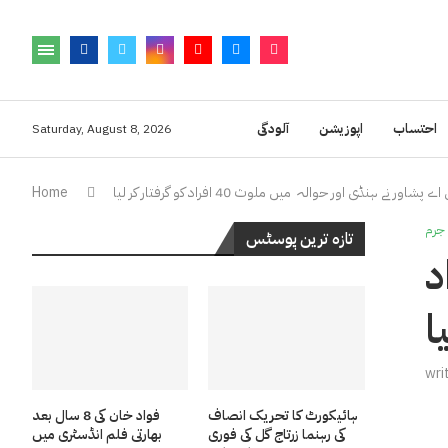
احتساب
اپوزیشن
آلودگی
Saturday, August 8, 2026
 پشاور نے ہنڈی اور حوالہ میں ملوث 40 افراد کو گرفتار کر لیا
Home
جرم
تازہ ترین پوسٹس
 ملوث 40 افراد
ا
wri
ہائیکورٹ کا تحریک انصاف
فواد خان کی 8 سال بعد
کی رہنما زرتاج گل کی فوری
بھارتی فلم انڈسٹری میں