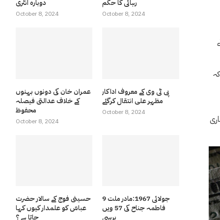
رہائی کا حکم
دوبارہ انٹری
October 8, 2024
October 8, 2024
کہ
پی ٹی وی کے معروف اداکار
عمران خان کی دونوں بہنوں
مظہر علی انتقال کرگئے
کے خلاف عدالتی فیصلہ
محفوظ
October 8, 2024
اری
October 8, 2024
9 جولائی 1967:مادر ملت
حسینی فوج کے سالار حضرت
فاطمہ جناح کی 57 ویں
عباسّ کو علمدار کیوں کہا
برسی
جاتا ہے ؟