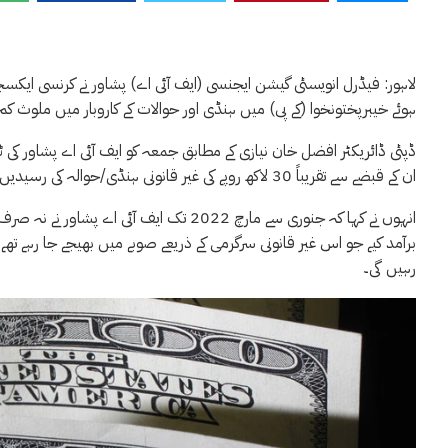
لاہور: فیڈرل انویسٹی گیشن ایجنسی (ایف آئی اے) پشاور نے کرنسی ایکسچ
ہوئے خیبرپختونخوا (کے پی) میں ہنڈی اور حوالات کے کاروبار میں ملوث کم از کم 40 مشتبہ افراد کو گرفتار
ڈپٹی ڈائریکٹر افضل خان نیازی کے مطابق جمعہ کو ایف آئی اے پشاور کی ٹیم
ان کے قبضے سے تقریباً 30 لاکھ روپے کی غیر قانونی ہنڈی/حوالہ کی رسیدیں ضبط کی گئیں۔
برآمد کیے جو اس غیر قانونی سرگرمی کے ذریعے صوبے میں بھیجے جا رہے تھے۔ ا
رہیں گی۔