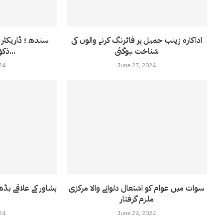
اداکارہ زینب جمیل پر فائرنگ کرنے والوں کی
سندھ ؛ ڈاریکٹر 
شناخت ہوگئی
ذکوٰۃ ،صدقات کے...
24
June 27, 2024
سوات میں عوام کو اشتعال دلوانے والا مرکزی
ملزم گرفتار
ج
24
June 24, 2024