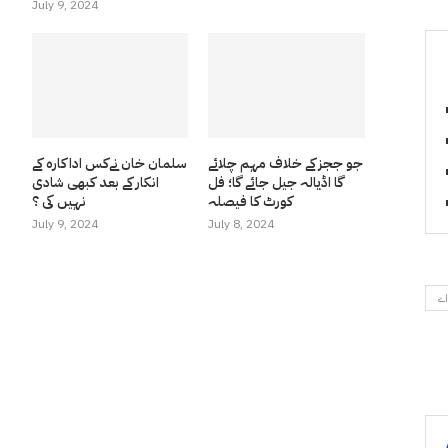
July 9, 2024
جو ججز کے خلاف مہم چلائے
سلمان خان نےکس اداکارہ کے
گا اڈیالہ جیل جائے گا؛ فل
انکار کے بعد کبھی شادی
کورٹ کا فیصلہ
نہیں کی ؟
July 9, 2024
July 8, 2024
اے