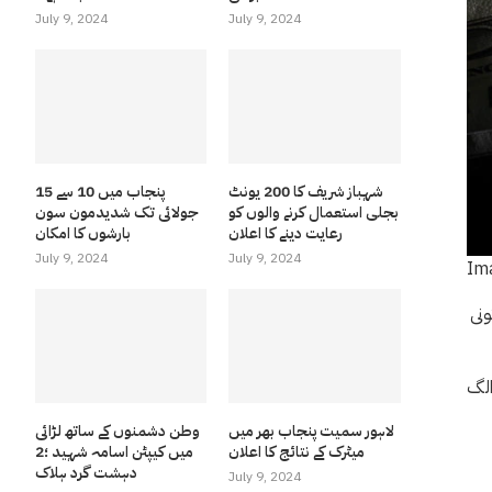
July 9, 2024
July 9, 2024
شہباز شریف کا 200 یونٹ
پنجاب میں 10 سے 15
بجلی استعمال کرنے والوں کو
جولائی تک شدیدمون سون
رعایت دینے کا اعلان
بارشوں کا امکان
July 9, 2024
July 9, 2024
Im
ونی
الگ
لاہور سمیت پنجاب بھر میں
وطن دشمنوں کے ساتھ لڑائی
میٹرک کے نتائج کا اعلان
میں کیپٹن اسامہ شہید ؛2
دہشت گرد ہلاک
July 9, 2024