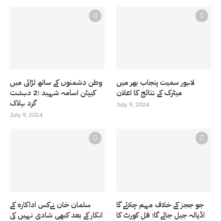
لاہور سمیت پنجاب بھر میں
وطن دشمنوں کے ساتھ لڑائی میں
میٹرک کے نتائج کا اعلان
کیپٹن اسامہ شہید ؛2 دہشت
گرد ہلاک
July 9, 2024
July 9, 2024
جو ججز کے خلاف مہم چلائے گا
سلمان خان نےکس اداکارہ کے
اڈیالہ جیل جائے گا؛ فل کورٹ کا
انکار کے بعد کبھی شادی نہیں کی