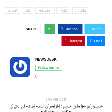
ویڈیو وائرل
گرفتاری
حجاب تنازعہ
ایران
2 لڑکیاں
0
Facebook
Twitter
SHARE
Pinterest
Email
NEWSDESK
Follow Author
previous post
شاہنواز کو سزا ملنی چاہیے : ایاز امیر کی اہلیہ ثمینہ اپنے بیٹے کی
حرکت پر سخت نادم