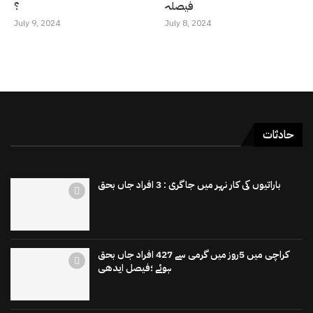
فیصلہ
؟
July 9, 2024
July 8, 2024
حادثات
باراتیوں کی کار نہر میں جاگری : 3 افراد جاں بحق
کراچی میں 5روز میں گرمی سے 427 افراد جاں بحق
ہوئے ؛فیصل ایدھی