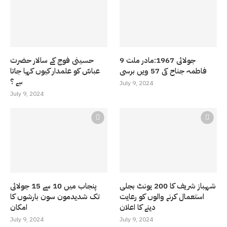
9 جولائی 1967:مادر ملت
حسینی فوج کے سالار حضرت
فاطمہ جناح کی 57 ویں برسی
عباسّ کو علمدار کیوں کہا جاتا
ہے ؟
July 9, 2024
July 9, 2024
شہباز شریف کا 200 یونٹ بجلی
پنجاب میں 10 سے 15 جولائی
استعمال کرنے والوں کو رعایت
تک شدیدمون سون بارشوں کا
دینے کا اعلان
امکان
July 9, 2024
July 9, 2024