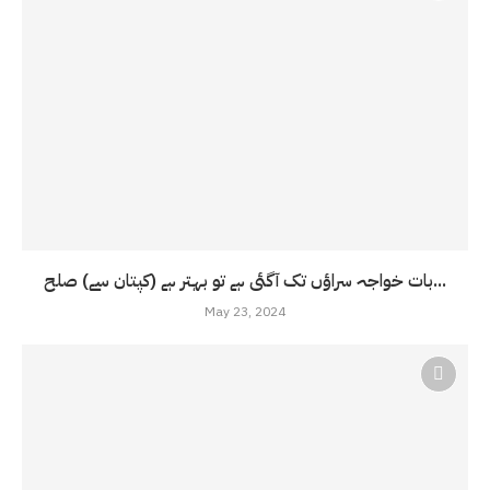
بات خواجہ سراؤں تک آگئی ہے تو بہتر ہے (کپتان سے) صلح...
May 23, 2024