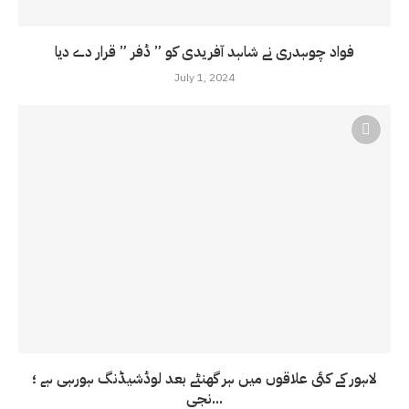
فواد چوہدری نے شاہد آفریدی کو ” ڈفر ” قرار دے دیا
July 1, 2024
لاہور کے کئی علاقوں میں ہر گھنٹے بعد لوڈشیڈنگ ہورہی ہے ؛
نجی...