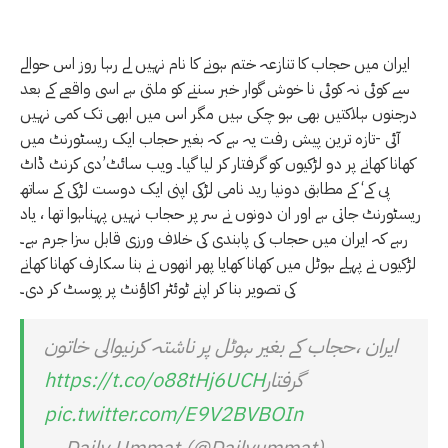
ایران میں حجاب کا تنازعہ ختم ہونے کا نام نہیں لے رہا روز اس حوالے
سے کوئی نہ کوئی نا خوش گوار خبر سننے کو ملتی ہے اسی واقعے کے بعد
درجنوں ہلاکتیں بھی ہو چکی ہیں مگر اس میں ابھی تک کمی نہیں
آئی -تازہ ترین پیش رفت یہ ہے کہ بغیر حجاب ایک ریسٹورنٹ میں
کھانا کھانے پر دو لڑکیوں کو گرفتار کر لیا گیا۔ ویب سائٹ’دی کرنٹ ڈاٹ
پی کے‘ کے مطابق دونیا رید نامی لڑکی اپنی ایک دوست لڑکی کے ساتھ
ریسٹورنٹ جاتی ہے اور ان دونوں نے سر پر حجاب نہیں پہناہوا تھا ، یاد
رہے کہ ایران میں حجاب کی پابندی کی خلاف ورزی قابل سزا جرم ہے۔
لڑکیوں نے پہلے ہوٹل میں کھانا کھایا پھر انھوں نے بنا سکارف کھانا کھانے
کی تصویر بنا کر اپنے ٹوئٹر اکاﺅنٹ پر پوسٹ کر دی۔
ایران ،حجاب کے بغیر ہوٹل پر ناشتہ کرنیوالی خاتون
گرفتار
https://t.co/o88tHj6UCH
pic.twitter.com/E9V2BVBOIn