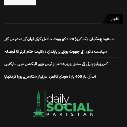
اخبار
مسعود پزشکیان ایک کروڑ 70 لاکھ ووٹ حاصل کرکے ایران کے صدر بن گئے
سیاست دانوں کے جھوٹ بولنے پر پابندی ؛ رکنیت ختم کرنے کا فیصلہ
کنزرویٹیو پارٹی کی سابق وزیراعظم لز ٹرس بھی الیکشن میں ہارگئیں
اب کی بار 400 پار ؛ مودی کانعرہ سرکیئر سٹارمر نے پورا کردکھایا