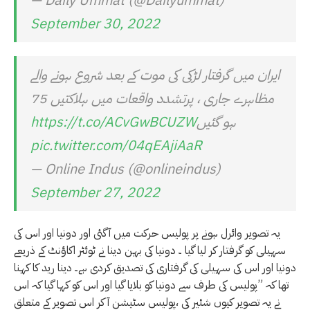
— Daily Ummat (@Dailyummat)
September 30, 2022
ایران میں گرفتار لڑکی کی موت کے بعد شروع ہونے والے
مظاہرے جاری ، پرتشدد واقعات میں ہلاکتیں 75
ہو گئیں
https://t.co/ACvGwBCUZW
pic.twitter.com/04qEAjiAaR
— Online Indus (@onlineindus)
September 27, 2022
یہ تصویر وائرل ہونے پر پولیس حرکت میں آگئی اور دونیا اور اس کی
سہیلی کو گرفتار کر لیا گیا ۔ دونیا کی بہن دینا نے ٹوئٹر اکاﺅنٹ کے ذریعے
دونیا اور اس کی سہیلی کی گرفتاری کی تصدیق کردی ہے۔ دینا رید کا کہنا
تھا کہ ”پولیس کی طرف سے دونیا کو بلایا گیا اور اس کو کہا گیا کہ اس
نے یہ تصویر کیوں شئیر کی ،پولیس سٹیشن آ کر اس تصویر کے متعلق