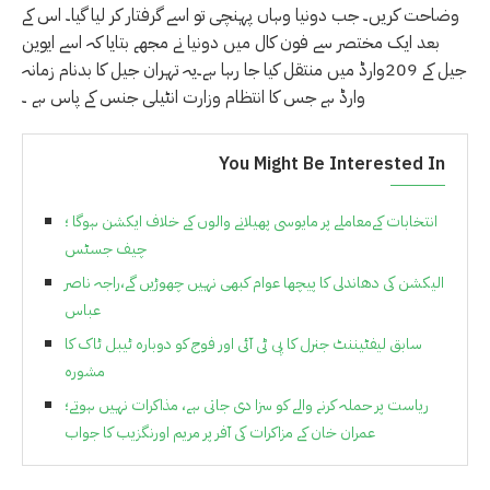
وضاحت کریں۔ جب دونیا وہاں پہنچی تو اسے گرفتار کر لیا گیا۔ اس کے
بعد ایک مختصر سے فون کال میں دونیا نے مجھے بتایا کہ اسے ایوین
جیل کے 209وارڈ میں منتقل کیا جا رہا ہے۔یہ تہران جیل کا بدنام زمانہ
وارڈ ہے جس کا انتظام وزارت انٹیلی جنس کے پاس ہے ۔
You Might Be Interested In
انتخابات کےمعاملے پر مایوسی پھیلانے والوں کے خلاف ایکشن ہوگا ؛
چیف جسٹس
الیکشن کی دھاندلی کا پیچھا عوام کبھی نہیں چھوڑیں گے،راجہ ناصر
عباس
سابق لیفٹیننٹ جنرل کا پی ٹی آئی اور فوج کو دوبارہ ٹیبل ٹاک کا
مشورہ
ریاست پر حملہ کرنے والے کو سزا دی جاتی ہے، مذاکرات نہیں ہوتے؛
عمران خان کے مزاکرات کی آفر پر مریم اورنگزیب کا جواب