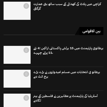
کراچی میں پلاٹ کی کھدائی کے سبب ساتھ بنی عمارت
گرگئی
بین الاقوامی
برطانوی پارلیمنٹ میں 15 برٹش پاکستانی اراکین ؛4 نئے
،11 پرانے چہرے
برطانو ی انتخابات میں مسلم امیدواروں نے بڑے بڑے
برج الٹ دیے
آسٹریلیا کی پارلیمنٹ پر مظاہرین نے فلسطین کے بینر
لگادیے