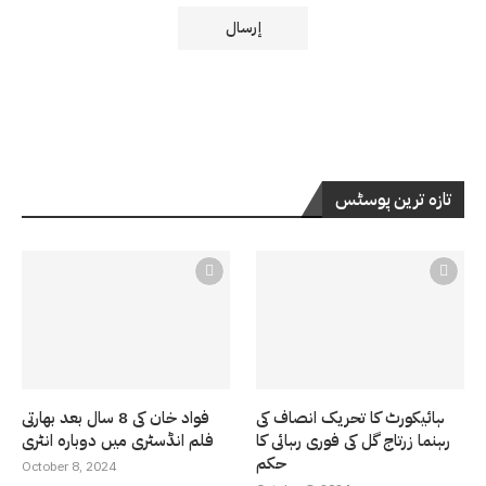
تازہ ترین پوسٹس
ہائیکورٹ کا تحریک انصاف کی
فواد خان کی 8 سال بعد بھارتی
رہنما زرتاج گل کی فوری رہائی کا
فلم انڈسٹری میں دوبارہ انٹری
حکم
October 8, 2024