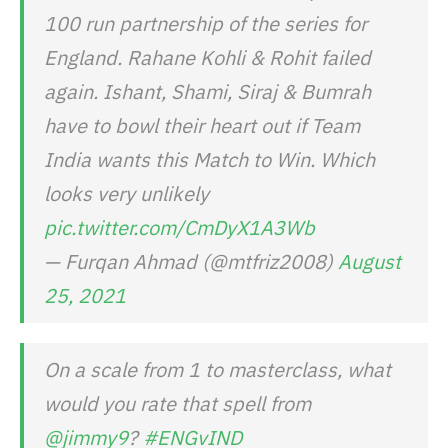
100 run partnership of the series for
England. Rahane Kohli & Rohit failed
again. Ishant, Shami, Siraj & Bumrah
have to bowl their heart out if Team
India wants this Match to Win. Which
looks very unlikely
pic.twitter.com/CmDyX1A3Wb
— Furqan Ahmad (@mtfriz2008)
August
25, 2021
On a scale from 1 to masterclass, what
would you rate that spell from
@jimmy9
?
#ENGvIND