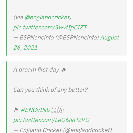
(via
@englandcricket
)
pic.twitter.com/3wvtIpCIZT
— ESPNcricinfo (@ESPNcricinfo)
August
26, 2021
A dream first day 🔥
Can you think of any better?
🏴󠁧󠁢󠁥󠁮󠁧󠁿
#ENGvIND
🇮🇳
pic.twitter.com/LeQ6leHZRO
— England Cricket (@englandcricket)