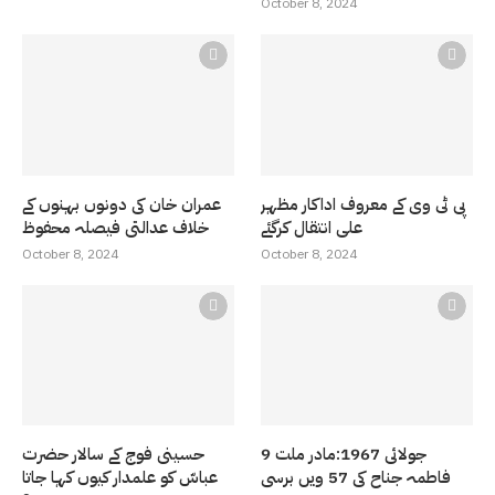
October 8, 2024
پی ٹی وی کے معروف اداکار مظہر
عمران خان کی دونوں بہنوں کے
علی انتقال کرگئے
خلاف عدالتی فیصلہ محفوظ
October 8, 2024
October 8, 2024
9 جولائی 1967:مادر ملت
حسینی فوج کے سالار حضرت
فاطمہ جناح کی 57 ویں برسی
عباسّ کو علمدار کیوں کہا جاتا