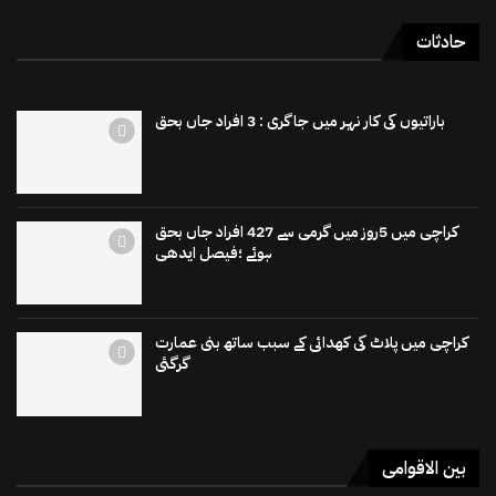
حادثات
باراتیوں کی کار نہر میں جاگری : 3 افراد جاں بحق
کراچی میں 5روز میں گرمی سے 427 افراد جاں بحق
ہوئے ؛فیصل ایدھی
کراچی میں پلاٹ کی کھدائی کے سبب ساتھ بنی عمارت
گرگئی
بین الاقوامی