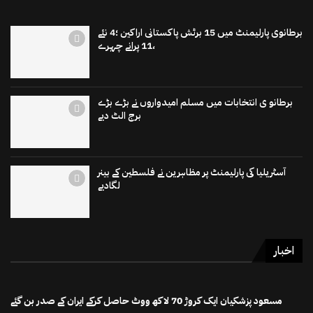
برطانوی پارلیمنٹ میں 15 برٹش پاکستانی اراکین ؛4 نئے
،11 پرانے چہرے
برطانو ی انتخابات میں مسلم امیدواروں نے بڑے بڑے
برج الٹ دیے
آسٹریلیا کی پارلیمنٹ پر مظاہرین نے فلسطین کے بینر
لگادیے
اخبار
مسعود پزشکیان ایک کروڑ 70 لاکھ ووٹ حاصل کرکے ایران کے صدر بن گئے