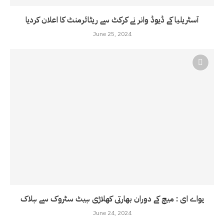
آسٹریلیا کے ڈیوڈ وانر نے کرکٹ سے ریٹائرمنٹ کا اعلان کردیا
June 25, 2024
یواے ای : میچ کے دوران بھارتی کھلاڑی ہیٹ سٹروک سے ہلاک
June 24, 2024