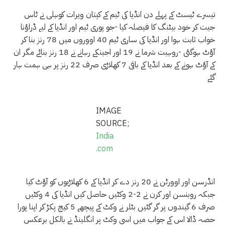
تیسرے ٹیسٹ کے پہلے دن انڈیا کی ٹیم کے کپتان ویرات کوہلی نے ٹاس
جیت کر خود بیٹنگ کا فیصلہ کیا -جو پوری ٹیم اور انڈیا کے لیے ڈراؤنا
خواب ثابت ہوا اور انڈیا کی ساری ٹیم 40 اووروں میں 78 رنز بنا کر
آؤٹ ہوگئی -روہیت شرما نے 19 اور اجینکے رہانے نے 18 رنز بنائے مگر ان
کے آؤٹ ہونے کے بعد انڈیا کے باقی 7 کھلاڑی صرف 22 رنز پر ہی ہمت ہار
گئے
IMAGE
SOURCE;
India
.com
انڈرسن اور اوورٹن نے 20 رنز دے کر انڈیا کے 6 کھلاڑیوں کو آؤٹ کیا
جبکہ روبنسن اور کرن نے 2-2 وکٹیں حاصل کیں انڈیا کی 4 وکٹیں
صرف 6 گیندوں پر گر گئیں بٹلر نے وکٹ کے پیچھے 5 کیچ پکڑ کر اپنا پورا
حصہ ڈالا اس کے جواب میں اسی وکٹ پر انگلینڈ نے بالکل برعکس