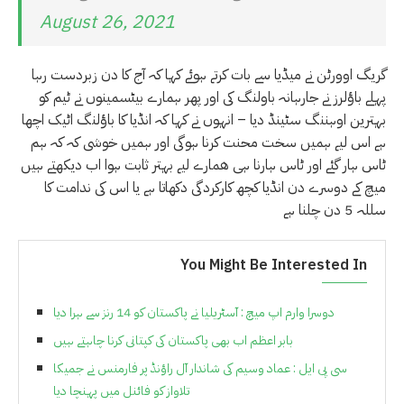
August 26, 2021
گریگ اوورٹن نے میڈیا سے بات کرتے ہوئے کہا کہ آج کا دن زبردست رہا
پہلے باؤلرز نے جارہانہ باولنگ کی اور پھر ہمارے بیٹسمینوں نے ٹیم کو
بہترین اوہننگ سٹینڈ دیا – انہوں نے کہا کہ انڈیا کا باؤلنگ اٹیک اچھا
ہے اس لیے ہمیں سخت محنت کرنا ہوگی اور ہمیں خوشی کہ کہ ہم
ٹاس ہار گئے اور ٹاس ہارنا ہی ھمارے لیے بہتر ثابت ہوا اب دیکھتے ہیں
میچ کے دوسرے دن انڈیا کچھ کارکردگی دکھاتا ہے یا اس کی ندامت کا
سللہ 5 دن چلنا ہے
You Might Be Interested In
دوسرا وارم اپ میچ : آسٹریلیا نے پاکستان کو 14 رنز سے ہرا دیا
بابر اعظم اب بھی پاکستان کی کپتانی کرنا چاہتے ہیں
سی پی ایل : عماد وسیم کی شاندار آل راؤنڈ پر فارمنس نے جمیکا
تلاواز کو فائنل میں پہنچا دیا