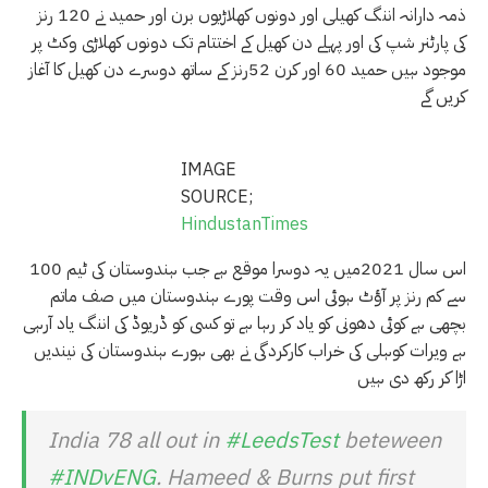
ذمہ دارانہ اننگ کھیلی اور دونوں کھلاڑیوں برن اور حمید نے 120 رنز
کی پارٹنر شپ کی اور پہلے دن کھیل کے اختتام تک دونوں کھلاڑی وکٹ پر
موجود ہیں حمید 60 اور کرن 52رنز کے ساتھ دوسرے دن کھیل کا آغاز
کریں گے
IMAGE
SOURCE;
HindustanTimes
اس سال 2021میں یہ دوسرا موقع ہے جب ہندوستان کی ٹیم 100
سے کم رنز پر آؤٹ ہوئی اس وقت پورے ہندوستان میں صف ماتم
بچھی ہے کوئی دھونی کو یاد کر رہا ہے تو کسی کو ڈریوڈ کی اننگ یاد آرہی
ہے ویرات کوہلی کی خراب کارکردگی نے بھی ہورے ہندوستان کی نیندیں
اڑا کر رکھ دی ہیں
India 78 all out in
#LeedsTest
beteween
#INDvENG
. Hameed & Burns put first