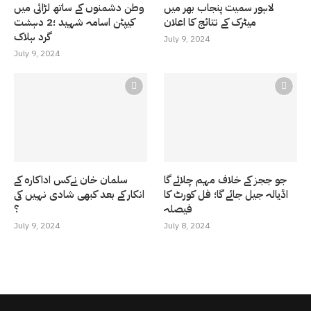
لاہور سمیت پنجاب بھر میں
وطن دشمنوں کے ساتھ لڑائی میں
میٹرک کے نتائج کا اعلان
کیپٹن اسامہ شہید ؛2 دہشت
گرد ہلاک
July 9, 2024
July 9, 2024
جو ججز کے خلاف مہم چلائے گا
سلمان خان نےکس اداکارہ کے
اڈیالہ جیل جائے گا؛ فل کورٹ کا
انکار کے بعد کبھی شادی نہیں کی
فیصلہ
؟
July 9, 2024
July 8, 2024