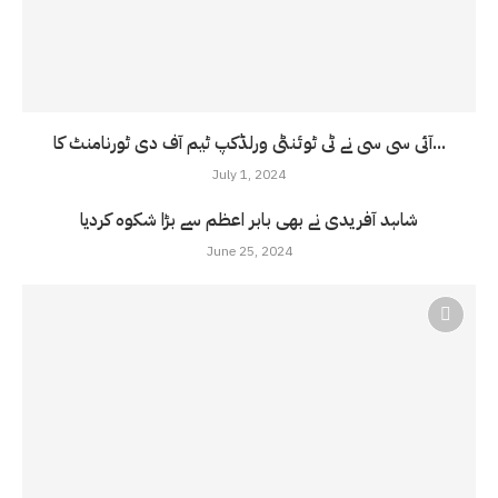
آئی سی سی نے ٹی ٹوئنٹی ورلڈکپ ٹیم آف دی ٹورنامنٹ کا...
July 1, 2024
شاہد آفریدی نے بھی بابر اعظم سے بڑا شکوہ کردیا
June 25, 2024