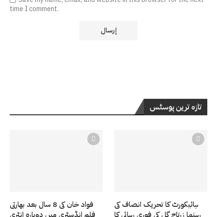
time I comment.
تازہ ترین پوسٹس
ہائیکورٹ کا تحریک انصاف کی
فواد خان کی 8 سال بعد بھارتی
رہنما زرتاج گل کی فوری رہائی کا
فلم انڈسٹری میں دوبارہ انٹری