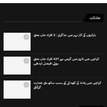
حادثات
باراتیوں کی کار نہر میں جاگری : 3 افراد جاں بحق
کراچی میں 5روز میں گرمی سے 427 افراد جاں بحق
ہوئے ؛فیصل ایدھی
کراچی میں پلاٹ کی کھدائی کے سبب ساتھ بنی عمارت
گرگئی