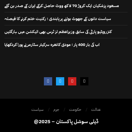
مسعود پزشکیان ایک کروڑ 70 لاکھ ووٹ حاصل کرکے ایران کے صدر بن گئے
سیاست دانوں کے جھوٹ بولنے پر پابندی ؛ رکنیت ختم کرنے کا فیصلہ
کنزرویٹیو پارٹی کی سابق وزیراعظم لز ٹرس بھی الیکشن میں ہارگئیں
اب کی بار 400 پار ؛ مودی کانعرہ سرکیئر سٹارمر نے پورا کردکھایا
عدالت
حکومت
جرم
سیاست
@2025 – ڈیلی سوشل پاکستان