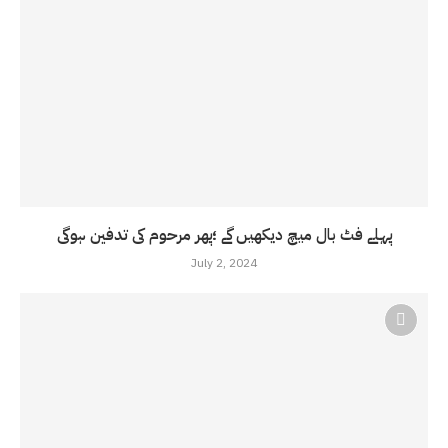
پہلے فٹ بال میچ دیکھیں گے ؛پھر مرحوم کی تدفین ہوگی
July 2, 2024