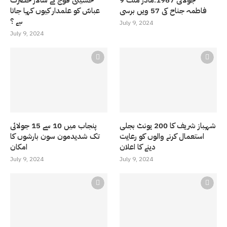
9 جولائی 1967:مادر ملت
حسینی فوج کے سالار حضرت
فاطمہ جناح کی 57 ویں برسی
عباسّ کو علمدار کیوں کہا جاتا
ہے ؟
July 9, 2024
July 9, 2024
شہباز شریف کا 200 یونٹ بجلی
پنجاب میں 10 سے 15 جولائی
استعمال کرنے والوں کو رعایت
تک شدیدمون سون بارشوں کا
دینے کا اعلان
امکان
July 9, 2024
July 9, 2024