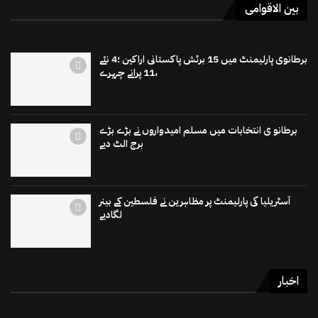
بین الاقوامی
برطانوی پارلیمنٹ میں 15 برٹش پاکستانی اراکین ؛4 نئے
،11 پرانے چہرے
برطانو ی انتخابات میں مسلم امیدواروں نے بڑے بڑے
برج الٹ دیے
آسٹریلیا کی پارلیمنٹ پر مظاہرین نے فلسطین کے بینر
لگادیے
اخبار