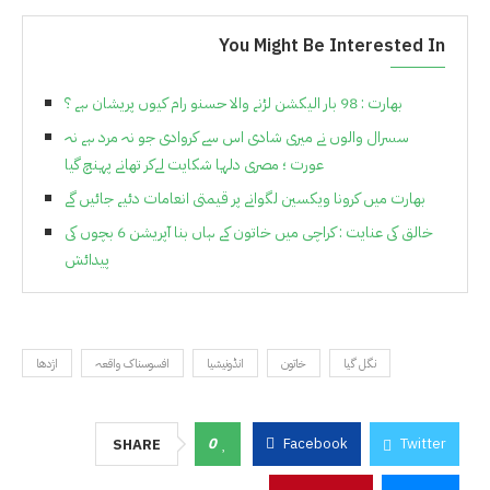
You Might Be Interested In
بھارت : 98 بار الیکشن لڑنے والا حسنو رام کیوں پریشان ہے ؟
سسرال والوں نے میری شادی اس سے کروادی جو نہ مرد ہے نہ
عورت ؛ مصری دلہا شکایت لےکر تھانے پہنچ گیا
بھارت میں کرونا ویکسین لگوانے پر قیمتی انعامات دئیے جائیں گے
خالق کی عنایت : کراچی میں خاتون کے ہاں بنا آپریشن 6 بچوں کی
پیدائش
نگل گیا
خاتون
انڈونیشیا
افسوسناک واقعہ
اژدھا
0
Facebook
Twitter
SHARE