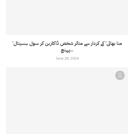
’منا بھائی‘ کے کردار سے متاثر شخص ڈاکٹربن کر سول ہسپتال
پہنچ...
June 28, 2024