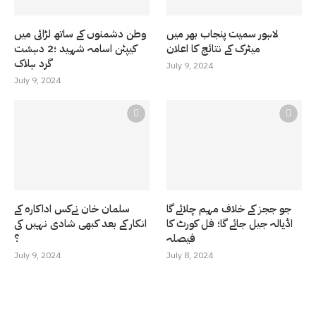
لاہور سمیت پنجاب بھر میں
وطن دشمنوں کے ساتھ لڑائی میں
میٹرک کے نتائج کا اعلان
کیپٹن اسامہ شہید ؛2 دہشت
گرد ہلاک
July 9, 2024
July 9, 2024
جو ججز کے خلاف مہم چلائے گا
سلمان خان نےکس اداکارہ کے
اڈیالہ جیل جائے گا؛ فل کورٹ کا
انکار کے بعد کبھی شادی نہیں کی
فیصلہ
؟
July 9, 2024
July 8, 2024