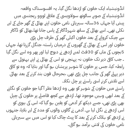
انڈونیشیاء ایک خاتون کو اژدھا نگل گیا۔ یہ افسوسناک واقعہ
انڈونیشیاء کے صوبے سائوتھ سولاویسی کے علاقے لووو ریجنسی میں
پیش آیا جہاں 36سالہ سیریاتی نامی خاتون اپنے بھائی کے گھر جانے کے لیے
نکلی تھی۔ اسے بھائی کے ساتھ شہرڈاکٹر کے پاس جانا تھا۔بھائی کو ڈاکٹر
سے چیک کروانے کے بعد خاتون اکیلی گھر کی طرف چل پڑی
خاتون اور اس کے بھائی کے گھروں کے درمیان راستہ جنگل گزرتا تھا، جہاں
5بچوں کی ماں کو 30فٹ لمبے اژدھے نے دبوچ لیا اور پھر وہ اسے نگل گیا
۔ جب کافی دیر تک خاتون نہ پہنچی تو اس کے بھائی نے اپنے بہنوئی سے
رابطہ کیا، جس پر خاتون کا شوہر پریشان ہو گیا اور بتایا کہ وہ تو کافی
دیر پہلے گھر کی جانب چل پڑی تھی ،بحرحال فون بند کرنے کے بعد بھائی
اسے تلاش کرنے اسی راستے پر چل نکلا۔
راستے میں خاتون کے شوہر کو بھی وہ اژدھا نظر آ گیا جو خاتون کو نگلنے
کے بعد ابھی وہیں موجود تھا۔ اژدھے سے کچھ فاصلے پر خاتون کی چپل
بھی پڑی تھی، جسے دیکھ کر آدمی کو یقین ہو گیا کہ اس کی بیوی کو
اس اژدھے نے نگل لیا ہے۔ آدمی نے گائوں والوں کو مدد کے لیے بلایا، جنہوں
نے اژدھے کو ہلاک کرنے کے بعد کا پیٹ چاک کیا تو اس میں سے سیریاتی
نامی خاتون کی لاش برآمد ہو گئی۔