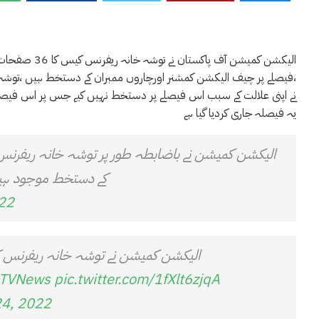
،فیصلے پر چیف الیکشن کمشنر اورچاروں ممبران کے دستخط ہیں ،توشہ خا
نے اپنی علالت کے سبب اس فیصلے پر دستخط نہیں کیے جس پر اس فیصلے پ
یہ فیصلہ جاری کردیا گیا ہے
الیکشن کمیشن نے باضابطہ طور پر توشہ خانہ ریفرنس ک
کے دستخط موجود ہ
22
الیکشن کمیشن نے توشہ خانہ ریفرنس ک
TVNews
pic.twitter.com/1fXlt6zjqA
24, 2022