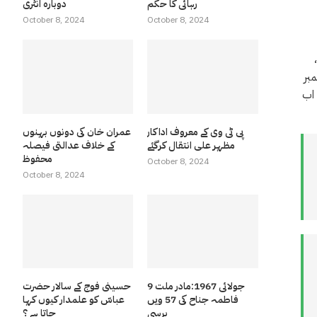
رہائی کا حکم
دوبارہ انٹری
October 8, 2024
October 8, 2024
الیکشن کمیشن آف پاکستان نے توشہ خانہ ریفرنس کیس کا 36 صفحات پر مبنی تفصیلی فیصلہ 3 روز کے بعد جاری کردیا تفصیلی فیصلہ جاری کر دیا،
بر
 اب
پی ٹی وی کے معروف اداکار
عمران خان کی دونوں بہنوں
مظہر علی انتقال کرگئے
کے خلاف عدالتی فیصلہ
محفوظ
October 8, 2024
October 8, 2024
9 جولائی 1967:مادر ملت
حسینی فوج کے سالار حضرت
فاطمہ جناح کی 57 ویں
عباسّ کو علمدار کیوں کہا
برسی
جاتا ہے ؟