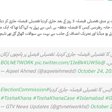
نہ ریفرنس کیس کا فیصلہ متفقہ ہے ۔اس سے پہلے یہ کہا گیا تھا کہ ایک مم
و میڈیا اور تحریک انصاف کی جانب سے بہت سے سوالات اٹھائے گئے تھے تاہم
ا تفصیلی فیصلہ جاری کردیا، تفصیلی فیصلے پر پانچوں ارکان
یں۔
@BOLNETWORK
pic.twitter.com/1IeBkKUW56
— Aqeel Ahmed (@aqeelehmedd)
October 24, 20
یس کا تفصیلی فیصلہ جاری کردیا
#ElectionCommission
#ToshaKhana
#ToshaKhanaCase
#Islamabad
#G
— GTV News Updates (@gtvnetworkhd)
October 