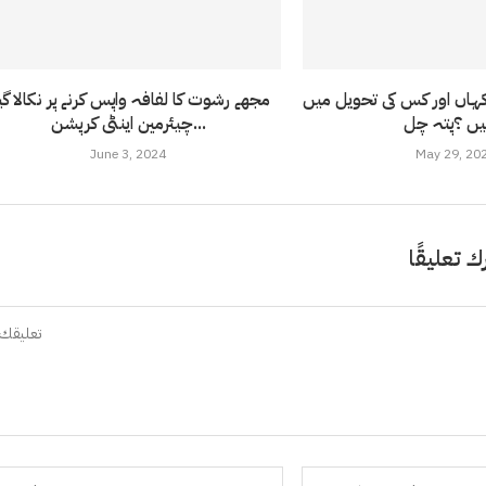
ہاں اور کس کی تحویل میں
مجھے رشوت کا لفافہ واپس کرنے پر نکالا گی
چیئرمین اینٹی کرپشن...
June 3, 2024
May 29, 20
ك تعليقًا