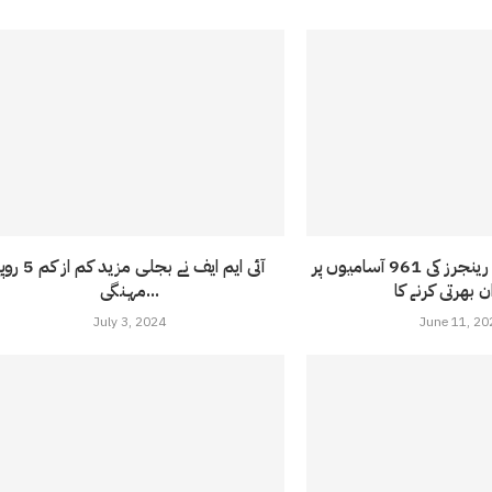
پنجاب حکومت کا رینجرز کی 961 آسامیوں پر
آئی ایم ایف نے بجلی مزید کم از کم
مہنگی...
July 3, 2024
June 11, 20