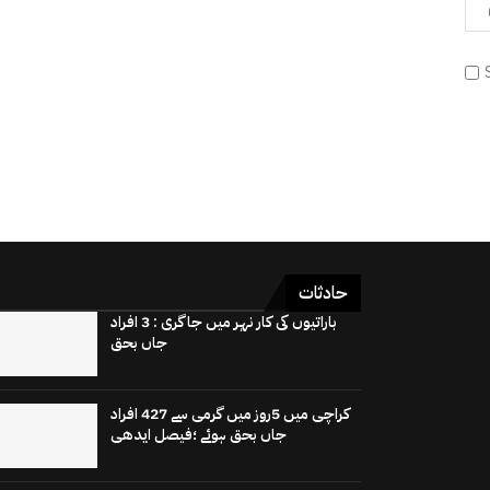
حادثات
باراتیوں کی کار نہر میں جاگری : 3 افراد
جاں بحق
کراچی میں 5روز میں گرمی سے 427 افراد
جاں بحق ہوئے ؛فیصل ایدھی