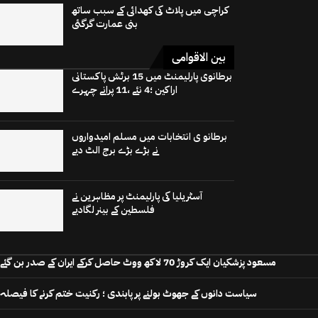
کراچی میں پلاٹ کی کھدائی کے سبب ساتھ
بنی عمارت گرگئی
بین الاقوامی
برطانوی پارلیمنٹ میں 15 برٹش پاکستانی
اراکین ؛4 نئے ،11 پرانے چہرے
برطانو ی انتخابات میں مسلم امیدواروں
نے بڑے بڑے برج الٹ دیے
آسٹریلیا کی پارلیمنٹ پر مظاہرین نے
فلسطین کے بینر لگادیے
مسعود پزشکیان ایک کروڑ 70 لاکھ ووٹ حاصل کرکے ایران کے صدر بن گئے
سیاست دانوں کے جھوٹ بولنے پر پابندی ؛ رکنیت ختم کرنے کا فیصلہ