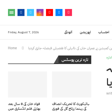
احتساب
اپوزیشن
آلودگی
Friday, August 7, 2026
 کمیشن نے عمران خان کی نااہلی کا تفصیلی فیصلہ جاری کردیا
Home
ادارہ
تازہ ترین پوسٹس
ہ
ا
wri
ہائیکورٹ کا تحریک انصاف
فواد خان کی 8 سال بعد
کی رہنما زرتاج گل کی فوری
بھارتی فلم انڈسٹری میں