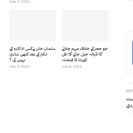
July 9, 2024
جو ججز کے خلاف مہم چلائے
سلمان خان نےکس اداکارہ کے
گا اڈیالہ جیل جائے گا؛ فل
انکار کے بعد کبھی شادی
کورٹ کا فیصلہ
نہیں کی ؟
July 9, 2024
July 8, 2024
pre
 کی رکنیت
دی