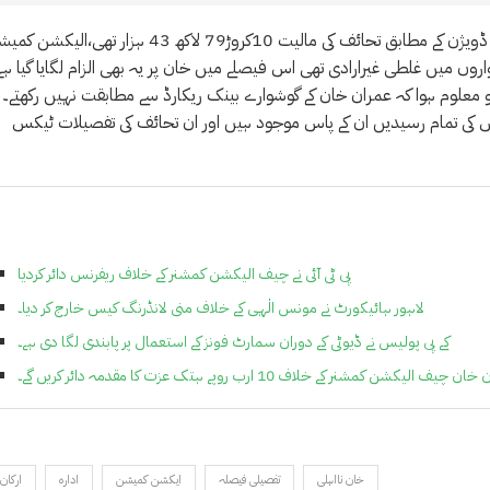
عمران خان کے مطابق تحائف 2 کروڑ15 لاکھ 64 ہزار میں خریدے،کابینہ ڈویژن کے مطابق تحائف کی مالیت 10کروڑ79 لاکھ 43 ہزار تھی،
وں میں غلطی غیرارادی تھی اس فیصلے میں خان پر یہ بھی الزام لگایا گیا ہے
 معلوم ہوا کہ عمران خان کے گوشوارے بینک ریکارڈ سے مطابقت نہیں رکھتے۔
س کی تمام رسیدیں ان کے پاس موجود ہیں اور ان تحائف کی تفصیلات ٹیکس
پی ٹی آئی نے چیف الیکشن کمشنر کے خلاف ریفرنس دائر کردیا
لاہور ہائیکورٹ نے مونس الٰہی کے خلاف منی لانڈرنگ کیس خارج کر دیا۔
کے پی پولیس نے ڈیوٹی کے دوران سمارٹ فونز کے استعمال پر پابندی لگا دی ہے۔
 چیف الیکشن کمشنر کے خلاف 10 ارب روپے ہتک عزت کا مقدمہ دائر کریں گے۔
خان نااہلی
تفصیلی فیصلہ
ایکشن کمیشن
ادارہ
5 ارکان