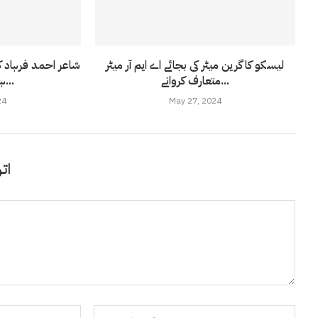
لیسکو کا گرین میٹر کی بجائے اے ایم آر میٹر
شاعر احمد فرہاد ک
متعارف کروانے...
ہیں ؟پتہ چل...
24
May 27, 2024
اتر