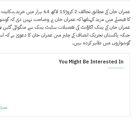
کا فیصلے میں مزید کہناتھا کہ عمران خان نے وضاحت نہیں دی کہ گوشوار
عمران خان کے بینک اکاﺅنٹ کی تفصیلات سٹیٹ بینک سے منگوائی گئیں تو
جبکہ پاکستان تحریک انصاف کے چئیر مین عمران خان کا دعویٰ ہے کہ ا
گوشواروں میں ظاہر کردہ ہیں۔
You Might Be Interested In
عمران خان