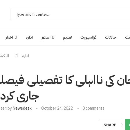
ت
حادثات
ٹرانسپورٹ
تعلیم
اسلام
ادارہ
اخبار
ادارہ
الیکشن
ن کی نااہلی کا تفصیلی فیصل
جاری کردی
tten by
Newsdesk
October 24, 2022
0 comments
SHARE