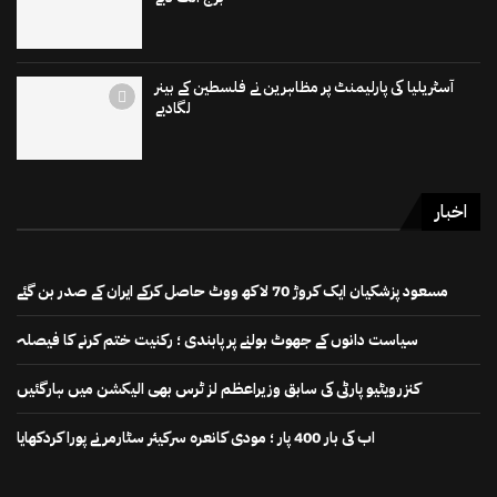
آسٹریلیا کی پارلیمنٹ پر مظاہرین نے فلسطین کے بینر
لگادیے
اخبار
مسعود پزشکیان ایک کروڑ 70 لاکھ ووٹ حاصل کرکے ایران کے صدر بن گئے
سیاست دانوں کے جھوٹ بولنے پر پابندی ؛ رکنیت ختم کرنے کا فیصلہ
کنزرویٹیو پارٹی کی سابق وزیراعظم لز ٹرس بھی الیکشن میں ہارگئیں
اب کی بار 400 پار ؛ مودی کانعرہ سرکیئر سٹارمر نے پورا کردکھایا