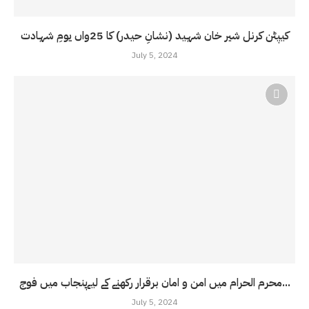
کیپٹن کرنل شیر خان شہید (نشانِ حیدر) کا 25واں یومِ شہادت
July 5, 2024
محرم الحرام میں امن و امان برقرار رکھنے کے لیےپنجاب میں فوج...
July 5, 2024