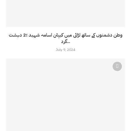
وطن دشمنوں کے ساتھ لڑائی میں کیپٹن اسامہ شہید ؛2 دہشت
گرد...
July 9, 2024