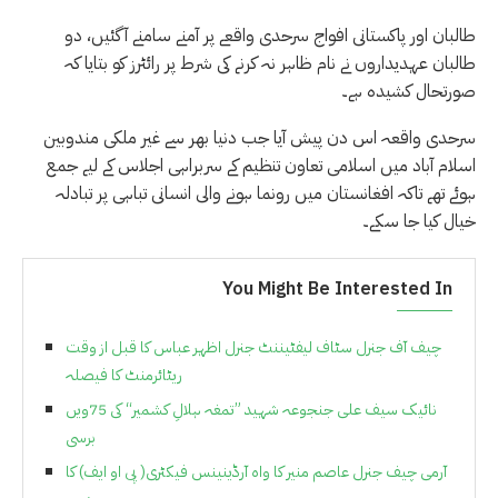
طالبان اور پاکستانی افواج سرحدی واقعے پر آمنے سامنے آگئیں، دو
طالبان عہدیداروں نے نام ظاہر نہ کرنے کی شرط پر رائٹرز کو بتایا کہ
صورتحال کشیدہ ہے۔
سرحدی واقعہ اس دن پیش آیا جب دنیا بھر سے غیر ملکی مندوبین
اسلام آباد میں اسلامی تعاون تنظیم کے سربراہی اجلاس کے لیے جمع
ہوئے تھے تاکہ افغانستان میں رونما ہونے والی انسانی تباہی پر تبادلہ
خیال کیا جا سکے۔
You Might Be Interested In
چیف آف جنرل سٹاف لیفٹیننٹ جنرل اظہر عباس کا قبل از وقت
ریٹائرمنٹ کا فیصلہ
نائیک سیف علی جنجوعہ شہید ”تمغہ ہلالِ کشمیر“ کی 75ویں
برسی
آرمی چیف جنرل عاصم منیر کا واہ آرڈینینس فیکٹری( پی او ایف) کا