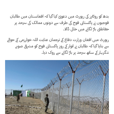
بدھ کو روئٹرز کی رپورٹ میں دعویٰ کیا گیا کہ افغانستان میں طالبان
فوجیوں نے پاکستانی فوج کی طرف سے دونوں ممالک کی سرحد پر
حفاظتی باڑ لگانے میں خلل ڈالا۔
رپورٹ میں افغان وزارت دفاع کے ترجمان عنایت اللہ خوارزمی کے حوالے
سے بتایا گیا کہ طالبان نے اتوار کے روز پاکستانی فوج کو مشرقی صوبے
ننگرہار کے ساتھ سرحد پر باڑ لگانے سے روک دیا۔