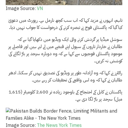
Image Source:
VN
تاہم، انہوں نے مزید کہا کہ اب سب کچھ نارمل ہے۔ رپورٹ میں دعویٰ
کیا گیا کہ پاکستانی فوج نے تبصرہ کرنے کی درخواست کا جواب نہیں دیا۔
سوشل میڈیا پر گردش کرنے والی ایک ویڈیو میں دکھایا گیا ہے کہ
طالبان نے خاردار تاروں کے سپول اپنے قبضے میں لے لیے ہیں اور فاصلے پر
موجود پاکستانی فوجیوں سے کہا ہے کہ وہ دوبارہ سرحد پر باڑ لگانے کی
کوشش نہ کریں۔
رائٹرز نے کہا کہ وہ آزادانہ طور پر ویڈیو کی تصدیق نہیں کر سکتا۔ ادھر
طالبان نے کہا کہ وہ اس واقعے کی تحقیقات کر رہے ہیں۔
پاکستان نے کابل کے احتجاج کے باوجود زیادہ تر 2,600 کلومیٹر (1,615
میل) سرحد پر باڑ لگا دی ہے۔
Image Source:
The News York Times