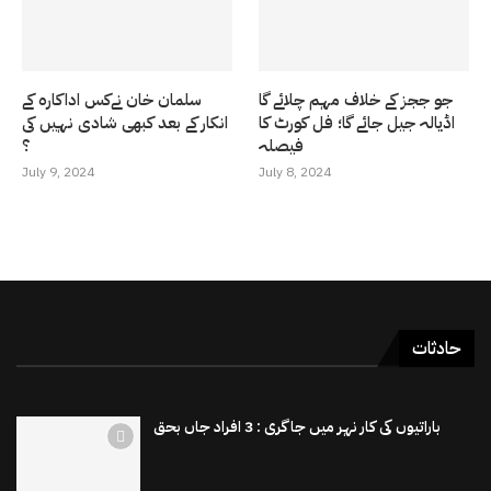
جو ججز کے خلاف مہم چلائے گا
سلمان خان نےکس اداکارہ کے
اڈیالہ جیل جائے گا؛ فل کورٹ کا
انکار کے بعد کبھی شادی نہیں کی
فیصلہ
؟
July 9, 2024
July 8, 2024
حادثات
باراتیوں کی کار نہر میں جاگری : 3 افراد جاں بحق