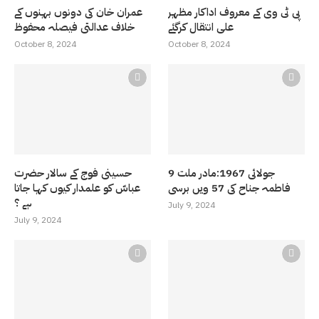
پی ٹی وی کے معروف اداکار مظہر
عمران خان کی دونوں بہنوں کے
علی انتقال کرگئے
خلاف عدالتی فیصلہ محفوظ
October 8, 2024
October 8, 2024
9 جولائی 1967:مادر ملت
حسینی فوج کے سالار حضرت
فاطمہ جناح کی 57 ویں برسی
عباسّ کو علمدار کیوں کہا جاتا
ہے ؟
July 9, 2024
July 9, 2024