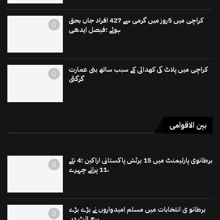
کراچی میں 5روز میں گرمی سے 427 افراد جاں بحق
ہوئے ؛فیصل ایدھی
کراچی میں پلاٹ کی کھدائی کے سبب ساتھ بنی عمارت
گرگئی
بین الاقوامی
برطانوی پارلیمنٹ میں 15 برٹش پاکستانی اراکین ؛4 نئے
،11 پرانے چہرے
برطانو ی انتخابات میں مسلم امیدواروں نے بڑے بڑے
برج الٹ دیے