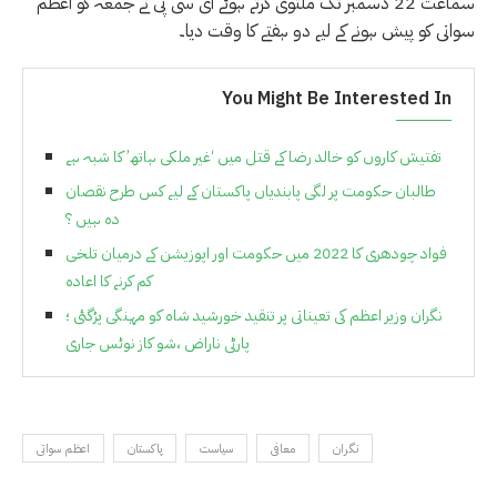
سماعت 22 دسمبر تک ملتوی کرتے ہوئے ای سی پی نے جمعہ کو اعظم
سواتی کو پیش ہونے کے لیے دو ہفتے کا وقت دیا۔
You Might Be Interested In
تفتیش کاروں کو خالد رضا کے قتل میں ‘غیر ملکی ہاتھ’ کا شبہ ہے
طالبان حکومت پر لگی پابندیاں پاکستان کے لیے کس طرح نقصان
دہ ہیں ؟
فواد چودھری کا 2022 میں حکومت اور اپوزیشن کے درمیان تلخی
کم کرنے کا اعادہ
نگران وزیر اعظم کی تعیناتی پر تنقید خورشید شاہ کو مہنگی پڑگئی ؛
پارٹی ناراض ،شو کاز نوٹس جاری
نگران
معافی
سیاست
پاکستان
اعظم سواتی