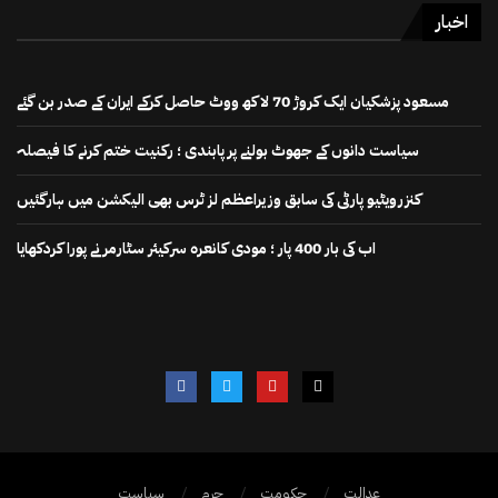
اخبار
مسعود پزشکیان ایک کروڑ 70 لاکھ ووٹ حاصل کرکے ایران کے صدر بن گئے
سیاست دانوں کے جھوٹ بولنے پر پابندی ؛ رکنیت ختم کرنے کا فیصلہ
کنزرویٹیو پارٹی کی سابق وزیراعظم لز ٹرس بھی الیکشن میں ہارگئیں
اب کی بار 400 پار ؛ مودی کانعرہ سرکیئر سٹارمر نے پورا کردکھایا
عدالت
حکومت
جرم
سیاست