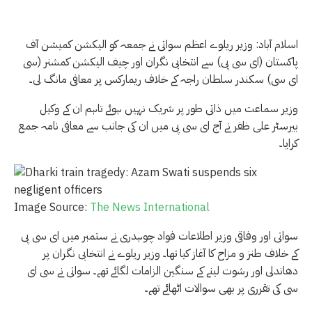
اسلام آباد: وزیر ریلوے اعظم سواتی نے جمعہ کو الیکشن کمیشن آف
پاکستان (ای سی پی) سے انتخابی نگران اور چیف الیکشن کمشنر (سی
ای سی) سکندر سلطان راجہ کے خلاف ریمارکس پر معافی مانگ لی۔
وزیر سماعت میں ذاتی طور پر شریک نہیں ہوئے تاہم ان کے وکیل
بیرسٹر علی ظفر نے آج ای سی پی میں ان کی جانب سے معافی نامہ جمع
کرایا۔
Image Source:
The News International
سواتی اور وفاقی وزیر اطلاعات فواد چوہدری نے ستمبر میں ای سی پی
کے خلاف طنز و مزاح کا آغاز کیا تھا۔ وزیر ریلوے نے انتخابی نگران پر
دھاندلی اور رشوت لینے کے سنگین الزامات لگائے تھے۔ سواتی نے سی ای
سی کی تقرری پر بھی سوالات اٹھائے تھے۔