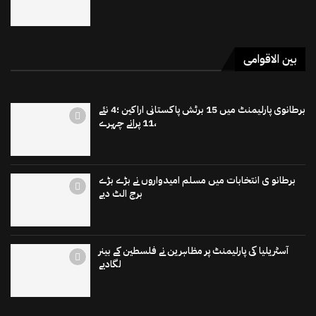
بین الاقوامی
برطانوی پارلیمنٹ میں 15 برٹش پاکستانی اراکین ؛4 نئے
،11 پرانے چہرے
برطانو ی انتخابات میں مسلم امیدواروں نے بڑے بڑے
برج الٹ دیے
آسٹریلیا کی پارلیمنٹ پر مظاہرین نے فلسطین کے بینر
لگادیے