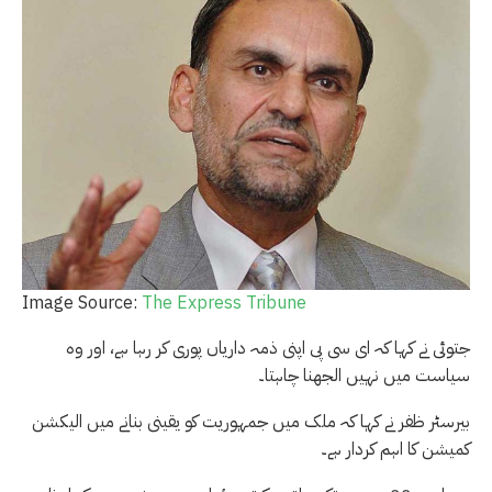
Image Source:
The Express Tribune
جتوئی نے کہا کہ ای سی پی اپنی ذمہ داریاں پوری کر رہا ہے، اور وہ
سیاست میں نہیں الجھنا چاہتا۔
بیرسٹر ظفر نے کہا کہ ملک میں جمہوریت کو یقینی بنانے میں الیکشن
کمیشن کا اہم کردار ہے۔