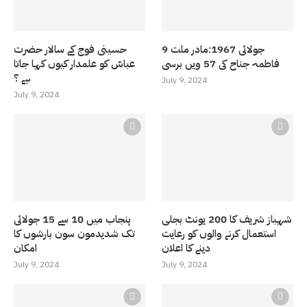
9 جولائی 1967:مادر ملت
حسینی فوج کے سالار حضرت
فاطمہ جناح کی 57 ویں برسی
عباسّ کو علمدار کیوں کہا جاتا
ہے ؟
July 9, 2024
July 9, 2024
شہباز شریف کا 200 یونٹ بجلی
پنجاب میں 10 سے 15 جولائی
استعمال کرنے والوں کو رعایت
تک شدیدمون سون بارشوں کا
دینے کا اعلان
امکان
July 9, 2024
July 9, 2024