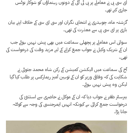
ای سی پی نے معاملے پر پی ٹی آئی کے دونوں رہنماؤں کو شوکاز نوٹس
جاری کیے تھے۔
گزشتہ ماہ، چوہدری نے انتخابی نگران اور سی ای سی کے خلاف اپنے بیان
بازی پر ای سی پی سے معذرت کی تھی۔
سواتی اس معاملے پر پچھلی سماعت میں بھی پیش نہیں ہوئے جب
ان کے شریک وکیل نے جواب جمع کرانے کے لیے مزید وقت کی درخواست کی
تھی۔
آج کی سماعت میں الیکشن کمیشن کے رکن شاہ محمد جتوئی نے
شکایت کی کہ وفاقی وزیر کو ان کے توہین آمیز ریمارکس پر طلب کیا گیا
لیکن وہ پیش نہیں ہوئے۔
بیرسٹر ظفر نے جواب دیا کہ ان کے موکل نے حاضری سے استثنیٰ کی
درخواست جمع کرائی ہے کیونکہ انہیں ایمرجنسی کی وجہ سے کوئٹہ
جانا پڑا۔