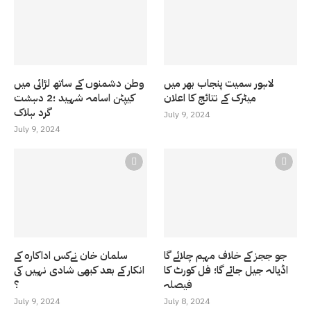
لاہور سمیت پنجاب بھر میں
وطن دشمنوں کے ساتھ لڑائی میں
میٹرک کے نتائج کا اعلان
کیپٹن اسامہ شہید ؛2 دہشت
گرد ہلاک
July 9, 2024
July 9, 2024
جو ججز کے خلاف مہم چلائے گا
سلمان خان نےکس اداکارہ کے
اڈیالہ جیل جائے گا؛ فل کورٹ کا
انکار کے بعد کبھی شادی نہیں کی
فیصلہ
؟
July 9, 2024
July 8, 2024