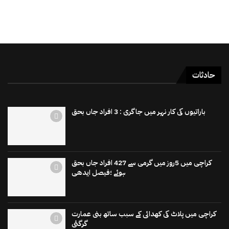
حادثات
باراتیوں کی کار نہر میں جاگری : 3 افراد جاں بحق
کراچی میں 5روز میں گرمی سے 427 افراد جاں بحق
ہوئے ؛فیصل ایدھی
کراچی میں پلاٹ کی کھدائی کے سبب ساتھ بنی عمارت
گرگئی