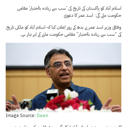
اسلام آباد کو پاکستان کی تاریخ کی ’سب سے زیادہ بااختیار‘ مقامی
حکومت ملے گی: اسد عمر کا دعویٰ
وفاقی وزیر اسد عمر نے بدھ کے روز اعلان کیا کہ اسلام آباد کو ملکی تاریخ
کی “سب سے زیادہ بااختیار” مقامی حکومت ملنے کے لیے تیار ہے۔
Image Source:
Dawn