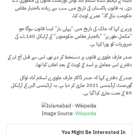
کابینہ نے ترمیم شدہ اسلام آباد لوکل گورنمنٹ قانون کی منظوری دے
دی۔ یہ قانون پاکستان کی تاریخ میں سب سے زیادہ بااختیار مقامی
حکومت بنائے گا،‘‘ عمر نے ٹویٹ کیا۔
وزیر نے کہا کہ ملک کی تاریخ میں “پہلی بار” ایسا قانون ہوگا جو
“مکمل طور پر” “بااختیار مقامی حکومتوں” کے آرٹیکل 140۔اے کی
ضروریات کو پورا کرتا ہے۔
صدر عارف علوی نے قانون پر دستخط کر دیے تھے، اس سے قبل آج ان کے
دفتر نے اس معاملے پر اسد کے ٹویٹ کے بعد اعلان کیا تھا۔
صدر کے دفتر نے کہا کہ صدر ڈاکٹر عارف علوی نے اسلام آباد لوکل
گورنمنٹ آرڈیننس 2021 جاری کر دیا ہے۔ یہ آرڈیننس آئین کے آرٹیکل
89 کے تحت جاری کیا گیا ہے۔
Image Source:
Wikipedia
You Might Be Interested In