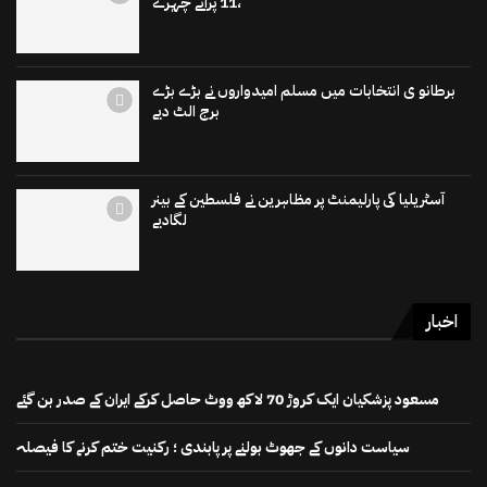
،11 پرانے چہرے
برطانو ی انتخابات میں مسلم امیدواروں نے بڑے بڑے
برج الٹ دیے
آسٹریلیا کی پارلیمنٹ پر مظاہرین نے فلسطین کے بینر
لگادیے
اخبار
مسعود پزشکیان ایک کروڑ 70 لاکھ ووٹ حاصل کرکے ایران کے صدر بن گئے
سیاست دانوں کے جھوٹ بولنے پر پابندی ؛ رکنیت ختم کرنے کا فیصلہ