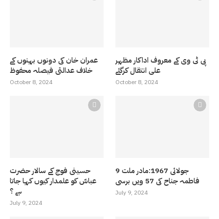
پی ٹی وی کے معروف اداکار مظہر
عمران خان کی دونوں بہنوں کے
علی انتقال کرگئے
خلاف عدالتی فیصلہ محفوظ
October 8, 2024
October 8, 2024
9 جولائی 1967:مادر ملت
حسینی فوج کے سالار حضرت
فاطمہ جناح کی 57 ویں برسی
عباسّ کو علمدار کیوں کہا جاتا
ہے ؟
July 9, 2024
July 9, 2024