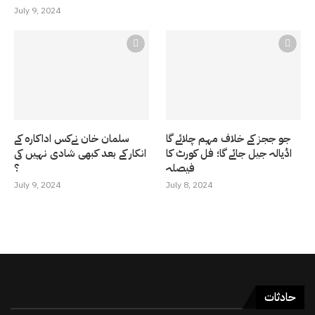
July 9, 2024
جو ججز کے خلاف مہم چلائے گا
سلمان خان نےکس اداکارہ کے
اڈیالہ جیل جائے گا؛ فل کورٹ کا
انکار کے بعد کبھی شادی نہیں کی
فیصلہ
؟
July 9, 2024
July 8, 2024
حادثات