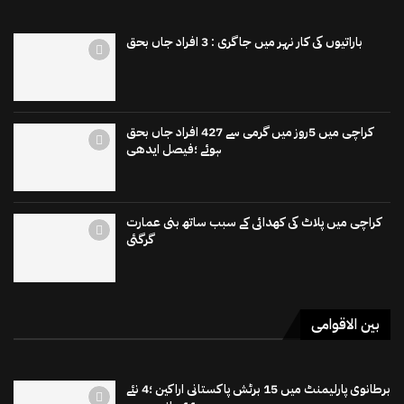
باراتیوں کی کار نہر میں جاگری : 3 افراد جاں بحق
کراچی میں 5روز میں گرمی سے 427 افراد جاں بحق
ہوئے ؛فیصل ایدھی
کراچی میں پلاٹ کی کھدائی کے سبب ساتھ بنی عمارت
گرگئی
بین الاقوامی
برطانوی پارلیمنٹ میں 15 برٹش پاکستانی اراکین ؛4 نئے