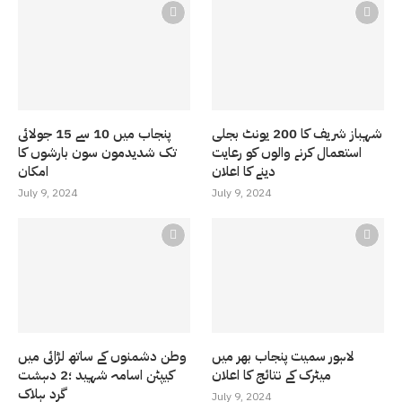
شہباز شریف کا 200 یونٹ بجلی
پنجاب میں 10 سے 15 جولائی
استعمال کرنے والوں کو رعایت
تک شدیدمون سون بارشوں کا
دینے کا اعلان
امکان
July 9, 2024
July 9, 2024
لاہور سمیت پنجاب بھر میں
وطن دشمنوں کے ساتھ لڑائی میں
میٹرک کے نتائج کا اعلان
کیپٹن اسامہ شہید ؛2 دہشت
گرد ہلاک
July 9, 2024