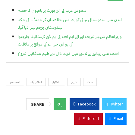
سعودی عرب کے ائیر پورٹ پر باغیوں کا حملہ
لندن میں ہندوستانی ہائی کورٹ میں خالصتان کے جھنڈے کی جگہ
ہندوستانی پرچم لہرا دیا گیا۔
وزیر اعظم شہباز شریف اور آئی ایم ایف کی ایم ڈی کرسٹالینا جارجیوا
کی یو این جی اے کے موقع پر ملاقات
آصف علی زرداری نے لاہور میں ڈیرے ڈال دیے ؛اہم ملاقاتیں شروع
ملک
تاریخ
با اختیار
اسلام آباد
اسد عمر
0
Facebook
Twitter
SHARE
Pinterest
Email