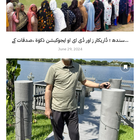
سندھ ؛ ڈاریکٹر ز اور ڈی ای او ایجوکیشن ذکوٰۃ ،صدقات کے...
June 29, 2024