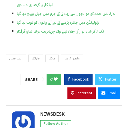
اہلکار نے گرفتاری دے دی
لارڈ نذیر احمد کو دو بچوں سے زیادتی کے جرم میں جیل بھیج دیا گیا
راولپنڈی میں جنازہ پڑھنے کے لیے آنے والوں کو لوٹ لیا گیا
ٹک ٹاکر شاہ نواز کی جان لینے والا جہانزیب عرف شاپر گرفتار
ملزمان گرفتار
ماڈل
فائرنگ
زینب جمیل
0
Facebook
Twitter
SHARE
Pinterest
Email
NEWSDESK
Follow Author