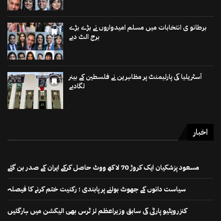
برطانو ی انتخابات میں مسلم امیدواروں نے بڑے بڑے
برج الٹ دیے
آسٹریلیا کی پارلیمنٹ پر مظاہرین نے فلسطین کے بینر
لگادیے
اخبار
مسعود پزشکیان ایک کروڑ 70 لاکھ ووٹ حاصل کرکے ایران کے صدر بن گئے
سیاست دانوں کے جھوٹ بولنے پر پابندی ؛ رکنیت ختم کرنے کا فیصلہ
کنزرویٹیو پارٹی کی سابق وزیراعظم لز ٹرس بھی الیکشن میں ہارگئیں