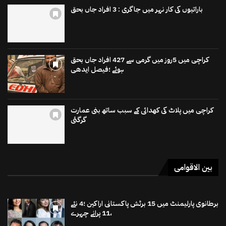
باراتیوں کی کار نہر میں جاگری : 3 افراد جاں بحق
کراچی میں 5روز میں گرمی سے 427 افراد جاں بحق
ہوئے ؛فیصل ایدھی
کراچی میں پلاٹ کی کھدائی کے سبب ساتھ بنی عمارت
گرگئی
بین الاقوامی
برطانوی پارلیمنٹ میں 15 برٹش پاکستانی اراکین ؛4 نئے
،11 پرانے چہرے