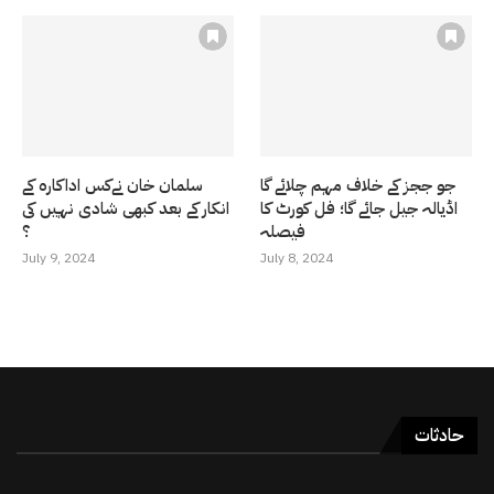
جو ججز کے خلاف مہم چلائے گا
سلمان خان نےکس اداکارہ کے
اڈیالہ جیل جائے گا؛ فل کورٹ کا
انکار کے بعد کبھی شادی نہیں کی
فیصلہ
؟
July 9, 2024
July 8, 2024
حادثات