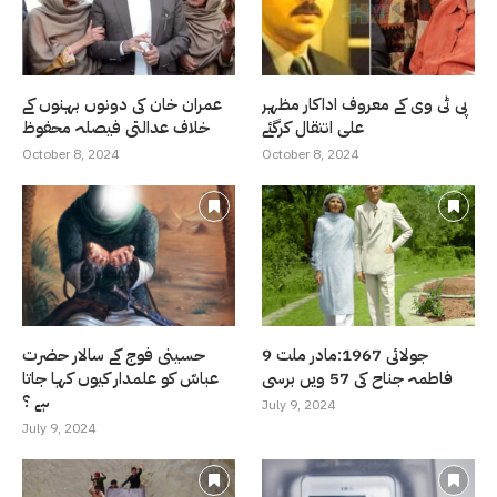
پی ٹی وی کے معروف اداکار مظہر
عمران خان کی دونوں بہنوں کے
علی انتقال کرگئے
خلاف عدالتی فیصلہ محفوظ
October 8, 2024
October 8, 2024
9 جولائی 1967:مادر ملت
حسینی فوج کے سالار حضرت
فاطمہ جناح کی 57 ویں برسی
عباسّ کو علمدار کیوں کہا جاتا
ہے ؟
July 9, 2024
July 9, 2024