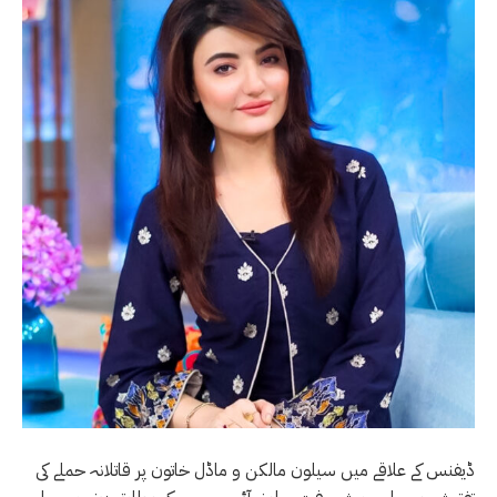
ڈیفنس کے علاقے میں سیلون مالکن و ماڈل خاتون پر قاتلانہ حملے کی