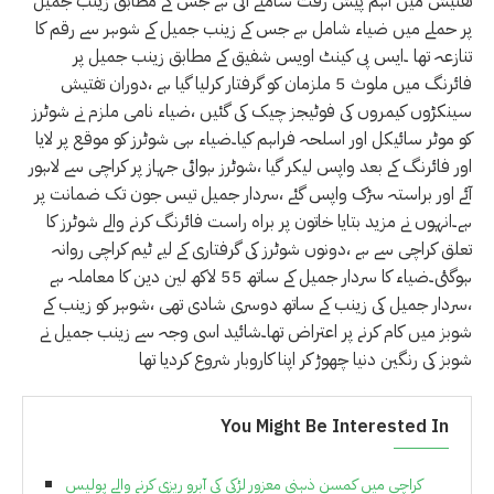
تفتیش میں اہم پیش رفت سامنے آئی ہے جس کے مطابق زینب جمیل
پر حملے میں ضیاء شامل ہے جس کے زینب جمیل کے شوہر سے رقم کا
تنازعہ تھا ۔ایس پی کینٹ اویس شفیق کے مطابق زینب جمیل پر
فائرنگ میں ملوث 5 ملزمان کو گرفتار کرلیا گیا ہے ،دوران تفتیش
سینکڑوں کیمروں کی فوٹیجز چیک کی گئیں ،ضیاء نامی ملزم نے شوٹرز
کو موٹر سائیکل اور اسلحہ فراہم کیا۔ضیاء ہی شوٹرز کو موقع پر لایا
اور فائرنگ کے بعد واپس لیکر گیا ،شوٹرز ہوائی جہاز پر کراچی سے لاہور
آئے اور براستہ سڑک واپس گئے ،سردار جمیل تیس جون تک ضمانت پر
ہے۔انہوں نے مزید بتایا خاتون پر براہ راست فائرنگ کرنے والے شوٹرز کا
تعلق کراچی سے ہے ،دونوں شوٹرز کی گرفتاری کے لیے ٹیم کراچی روانہ
ہوگئی۔ضیاء کا سردار جمیل کے ساتھ 55 لاکھ لین دین کا معاملہ ہے
،سردار جمیل کی زینب کے ساتھ دوسری شادی تھی ،شوہر کو زینب کے
شوبز میں کام کرنے پر اعتراض تھا۔شائید اسی وجہ سے زینب جمیل نے
شوبز کی رنگین دنیا چھوڑ کر اپنا کاروبار شروع کردیا تھا
You Might Be Interested In
کراچی میں کمسن ذہنی معزور لڑکی کی آبرو ریزی کرنے والے پولیس