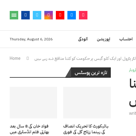
احتساب
اپوزیشن
آلودگی
Thursday, August 6, 2026
ٹر پٹرول اور ایک کلو گیس پر حکومت کو کتنا منافع دے رہے ہیں
Home
روبار
تازہ ترین پوسٹس
ا
ں
wri
ہائیکورٹ کا تحریک انصاف
فواد خان کی 8 سال بعد
کی رہنما زرتاج گل کی فوری
بھارتی فلم انڈسٹری میں