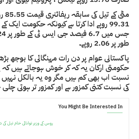
مٹی 
طور پر 2.06 روپے۔
پاکستانی عوام پر دن رات مہنگائی کا بوجھ بڑھت
حکومتی ارکان یہ کہ کر خوش ہوجاتے ہیں کہ پ
نسبت اب بھی کم ہیں مگر وہ یہ بالکل نہیں 
کی نسبت کتنی کمزور ہے اور کمزور تر ہوتی چلی 
You Might Be Interested In
روس کے وزیر توانائی خام تیل کی 