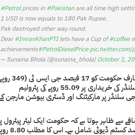
#Petrol
prices in
#Pakistan
are all time high sett
1 USD is now equals to 180 Pak Rupee.
Pak destroyed other way round.
Dear
#ImranKhanPTI
lets have a Cup of
#coffee
w
achievements
#PetrolDieselPrice
pic.twitter.com
— Sunaina Bhola (@sunaina_bhola)
October 1, 2
آٹھ سو سترہ 817 روپے میں سے ، ایل پی جی صارف حکومت کو 17 فیصد جی ا
کی شکل میں 404.09 روپے اور 11.8 کلو گرام سلنڈر کی خریداری پر 55.09 روپے کی پٹرولیم
جی سلنڈر پر مارکیٹنگ اور ڈسٹری بیوشن مارجن کے
افے سے ظاہر ہوتا ہے کہ حکومت ایک لیٹر پیٹرول پر
22.57 روپے وصول کرتی ہے ، جس میں 10 فیصد کسٹم ڈیوٹی شامل ہے۔ اس کا