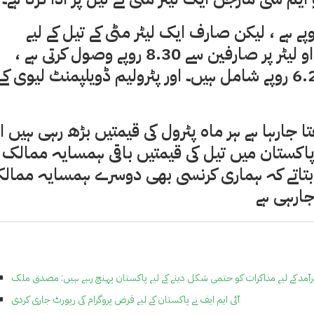
کے تیل کی سابقہ ​​ریفائنری قیمت 85.55 روپے ہے ، لیکن صارف ایک لیٹر مٹی کے تیل کے لیے
99.31 روپے ادا کرتا ہے کیونکہ حکومت ایک کے او لیٹر پر صارفین سے 8.30 روپے وصول کرتی ہے ،
جس میں 6.7 فیصد جی ایس ٹی کے طور پر 6.24 روپے شامل ہیں۔ اور پٹرولیم ڈویلپمنٹ لیوی کے
ا جارہا ہے ہر ماہ پٹرول کی قیمتیں بڑھ رہی ہیں او
اکستان میں تیل کی قیمتیں باقی ہمسایہ ممالک 
بتاتے کہ ہماری کرنسی بھی دوسرے ہمسایہ ممال
جارہی ہے
درآمد کے لیے مذاکرات کو حتمی شکل دینے کے لیے پاکستان پہنچ رہے ہیں: مصدق ملک
آئی ایم ایف نے پاکستان کے لیے قرض پروگرام کی رپورٹ جاری کردی