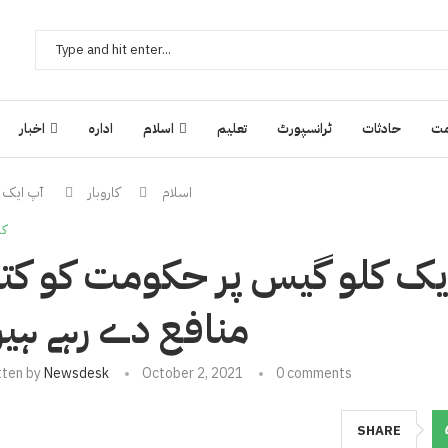
ت
حادثات
ٹرانسپورٹ
تعلیم
اسلام
ادارہ
اخبار
اسلام
کاروبار
آپ ایک ل
کا
ایک کلو گیس پر حکومت کو کتن
منافع دے رہے ہی
tten by
Newsdesk
October 2, 2021
0 comments
SHARE