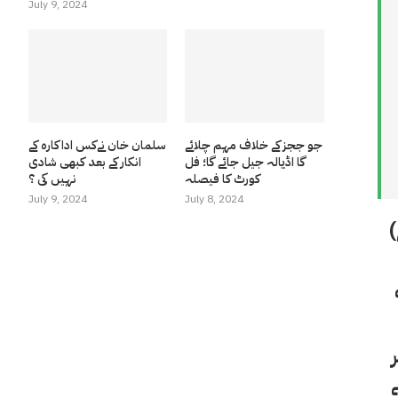
July 9, 2024
جو ججز کے خلاف مہم چلائے
سلمان خان نےکس اداکارہ کے
گا اڈیالہ جیل جائے گا؛ فل
انکار کے بعد کبھی شادی
کورٹ کا فیصلہ
نہیں کی ؟
July 9, 2024
July 8, 2024
یس ٹی (349 روپے)
 مطلب 8.80 روپے