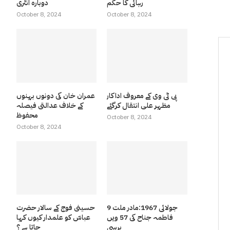
رہائی کا حکم
دوبارہ انٹری
October 8, 2024
October 8, 2024
پی ٹی وی کے معروف اداکار
عمران خان کی دونوں بہنوں
مظہر علی انتقال کرگئے
کے خلاف عدالتی فیصلہ
محفوظ
October 8, 2024
October 8, 2024
9 جولائی 1967:مادر ملت
حسینی فوج کے سالار حضرت
فاطمہ جناح کی 57 ویں
عباسّ کو علمدار کیوں کہا
برسی
جاتا ہے ؟