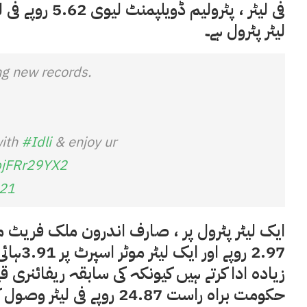
لیٹر پٹرول ہے۔
ing new records.
ith
#Idli
& enjoy ur
/pjFRr29YX2
021