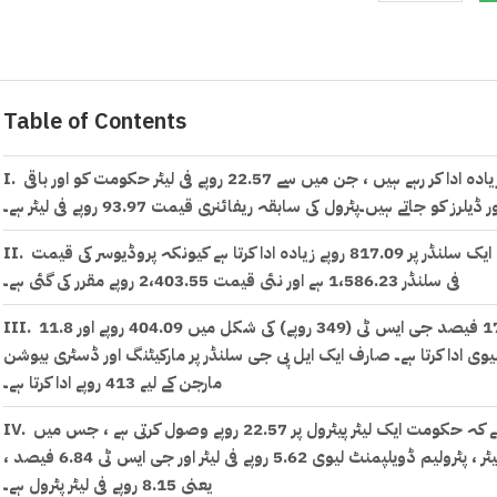
Table of Contents
ایک رپورٹ کے مطابق ، صارفین ایک لیٹر پیٹرول پر 33.33 روپے زیادہ ادا کر رہے ہیں ، جن میں سے 22.57 روپے فی لیٹر حکومت کو اور باقی
ایک ایل پی جی صارف جو 11.8 کلو کا سلنڈر استعمال کرتا ہے وہ ایک سلنڈر پر 817.09 روپے زیادہ ادا کرتا ہے کیونکہ پروڈیوسر کی قیمت
فی سلنڈر 1،586.23 ہے اور نئی قیمت 2،403.55 روپے مقرر کی گئی ہے۔
آٹھ سو سترہ 817 روپے میں سے ، ایل پی جی صارف حکومت کو 17 فیصد جی ایس ٹی (349 روپے) کی شکل میں 404.09 روپے اور 11.8
روپے کی پٹرولیم ڈویلپمنٹ لیوی ادا کرتا ہے۔ صارف ایک ایل پی جی سلنڈر پر مارکیٹنگ اور ڈسٹری بیوشن
مارجن کے لیے 413 روپے ادا کرتا ہے۔
پی او ایل اور ایل پی جی کی نئی قیمتوں میں اضافے سے ظاہر ہوتا ہے کہ حکومت ایک لیٹر پیٹرول پر 22.57 روپے وصول کرتی ہے ، جس میں
10 فیصد کسٹم ڈیوٹی شامل ہے۔ اس کا مطلب 8.80 روپے فی لیٹر ، پٹرولیم ڈویلپمنٹ لیوی 5.62 روپے فی لیٹر اور جی ایس ٹی 6.84 فیصد ،
یعنی 8.15 روپے فی لیٹر پٹرول ہے۔