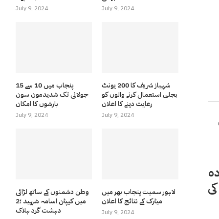
July 9, 2024
July 9, 2024
شہباز شریف کا 200 یونٹ
پنجاب میں 10 سے 15
بجلی استعمال کرنے والوں کو
جولائی تک شدیدمون سون
رعایت دینے کا اعلان
بارشوں کا امکان
July 9, 2024
July 9, 2024
پر 817.09 روپے زیادہ
2،403 روپے مقرر کی
لاہور سمیت پنجاب بھر میں
وطن دشمنوں کے ساتھ لڑائی
میٹرک کے نتائج کا اعلان
میں کیپٹن اسامہ شہید ؛2
دہشت گرد ہلاک
July 9, 2024