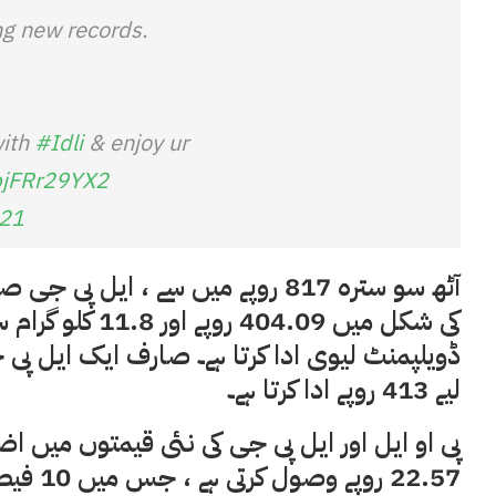
ing new records.
ith
#Idli
& enjoy ur
/pjFRr29YX2
021
ڈویلپمنٹ لیوی ادا کرتا ہے۔ صارف ایک ایل پی 
لیے 413 روپے ادا کرتا ہے۔
پی او ایل اور ایل پی جی کی نئی قیمتوں میں اض