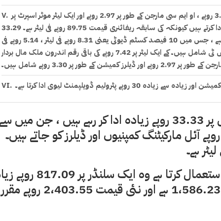
ایک لیٹر پٹرول پر ، صارف اندرون ملک فریٹ مارجن کے لیے 3.88 روپے ، او ایم سی مارجن کے طور پر 2.97 روپے اور ایک لیٹر موٹر اسپرٹ پر
3.91ہائی سپیڈ ڈیزل صارفین کے ایک لیٹر پر 33.29 روپے زیادہ ادا کرتے ہیں کیونکہ کی سابقہ ​​ریفائنری قیمت 89.75 روپے فی لیٹر ہے۔ 33.29
روپے میں سے ، حکومت براہ راست 24.87 روپے فی لیٹر وصول کرتی ہے ، جس میں 10 فیصد کسٹم ڈیوٹی یعنی 8.31 روپے فی لیٹر ، 5.14 روپے فی
لیٹر پٹرولیم ڈویلپمنٹ لیوی اور 11.42 روپے 10.3 فیصد جی ایس ٹی شامل ہیں۔ کے ایک لیٹر پر 7.42 روپے کی باقی رقم اندرون ملک مال بردار
ایک رپورٹ کے مطابق ، صارفین ایک لیٹر پیٹرول پر 33.33 روپے زیادہ ادا کر رہے ہیں ، جن میں سے
مٹی کے تیل کی سابقہ ​​ریفائنری قیمت 85.55 روپے ہے ، لیکن صارف ایک لیٹر مٹی کے تیل کے لیے 99.31 روپے ادا کرتا ہے کیونکہ حکومت
22.5 روپے فی لیٹر حکومت کو اور باقی 10.67 روپے آئل مارکیٹنگ کمپنیوں اور ڈیلرز کو جاتے ہیں۔
ایک کے او لیٹر پر صارفین سے 8.30 روپے وصول کرتی ہے ، جس میں 6.7 فیصد جی ایس ٹی کے طور پر 6.24 روپے شامل ہیں۔ اور پٹرولیم
ڈویلپمنٹ لیوی کے طور پر 2.06 روپے۔
ایک ایل پی جی صارف جو 11.8 کلو کا سلنڈر استعمال کرتا ہے وہ ایک سلنڈر 
ہر ماہ پٹرول کی قیمتیں بڑھ رہی ہیں اور حکومتی ارکان یہ کہ کر خوش
ک کی نسبت اب بھی کم ہیں مگر وہ یہ بالکل نہیں بتاتے کہ ہماری کرنسی
ادا کرتا ہے کیونکہ پروڈیوسر کی قیمت فی سلنڈر 1،586.23 ہے اور نئی قیمت .55
مسایہ ممالک کی نسبت کتنی کمزور ہے اور کمزور تر ہوتی چلی جارہی ہے