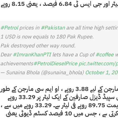
فی لیٹر ، پٹرولیم ڈویلپمنٹ لیوی 5.62 روپے فی لیٹر اور جی ایس ٹ
#Petrol
prices in
#Pakistan
are all time high sett
1 USD is now equals to 180 Pak Rupee.
Pak destroyed other way round.
Dear
#ImranKhanPTI
lets have a Cup of
#coffee
w
achievements
#PetrolDieselPrice
pic.twitter.com
— Sunaina Bhola (@sunaina_bhola)
October 1, 2
ایک لیٹر پٹرول پر ، صارف اندرون ملک فریٹ مارجن کے لیے 3.88 روپے ، او ایم سی مارجن کے ط
2.97 روپے اور ایک لیٹر موٹر اسپرٹ پر 3.91ہائی سپیڈ ڈیزل صارفین کے ایک لیٹر پر 33.29 روپے
زیادہ ادا کرتے ہیں کیونکہ کی سابقہ ​​ریفائنری قیمت 89.75 روپے فی لیٹر ہے۔ 33.29 روپے میں سے ،
حکومت براہ راست 24.87 روپے فی لیٹر وصول کرتی ہے ، جس میں 10 فیصد کسٹم ڈیوٹی یعنی