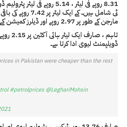
مارجن کے طور پر 2.97 روپے اور ڈیلرز کمیشن کے طور پر 3.30 روپے شامل ہیں۔
ڈویلپمنٹ لیوی ادا کرتا ہے۔
rices in Pakistan were cheaper than the rest
trol
#petrolprices
@LeghariMohsin
2021
صارف 13.76 روپے ٹیکس ، پٹرولیم لیوی اور او ایم سی مارجن ایک لیٹر مٹی کے تیل پر ادا کرتا ہے۔