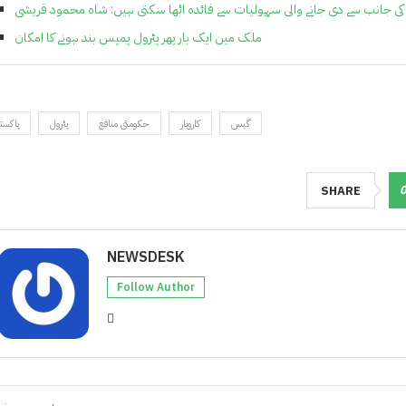
 کی جانب سے دی جانے والی سہولیات سے فائدہ اٹھا سکتی ہیں: شاہ محمود قریشی
ملک میں ایک بار پھر پٹرول پمپس بند ہونے کا امکان
گیس
کاروبار
حکومتی منافع
پٹرول
پاکست
SHARE
NEWSDESK
Follow Author