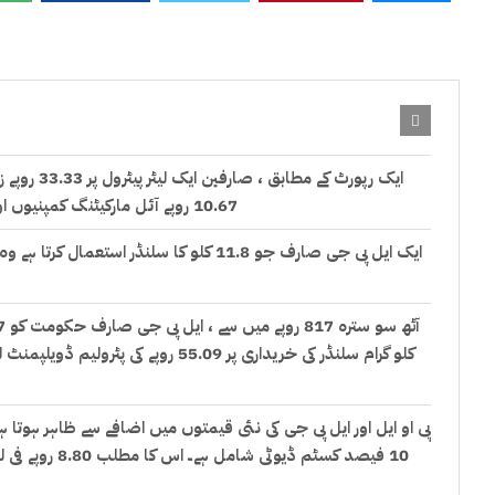
10.67 روپے آئل مارکیٹنگ کمپنیوں اور ڈیلرز کو جاتے ہیں۔پٹرول کی سابقہ ​​ریفائنری قیمت 93.97 روپے فی لیٹر ہے۔
کلو گرام سلنڈر کی خریداری پر 55.09 