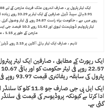
مارجن کے طور پر 1.15 ، مارجن کے طور پر 2.97 روپے اور ڈیلرز کمیشن کے طور پر 3.30 روپے شامل ہیں۔
تاہم ، صارف ایک لیٹر ہائی آکٹین ​​پر 2.15 روپے ڈیلرز کمیشن اور زیادہ سے زیادہ 30 روپے پٹرولیم ڈویلپمنٹ لیوی ادا کرتا ہے۔
صارف 13.76 روپے ٹیکس ، پٹرولیم لیوی اور او ایم سی مارجن ایک لیٹر مٹی کے تیل پر ادا کرتا ہے۔
7
پٹرول کی سابقہ ​​ریفائنری قیمت 93.97 روپے فی لیٹر ہے۔
پاکستانی عوام پر دن رات مہنگائی کا بوجھ بڑھتا جارہا ہے 
ہوجاتے ہیں کہ پاکستان میں تیل کی قیمتیں باقی ہمسایہ ممال
بھی دوسرے ہ
گئی ہے۔