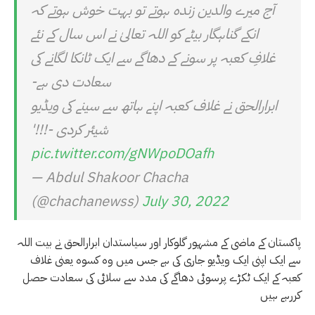
آج میرے والدین زندہ ہوتے تو بہت خوش ہوتے کہ
انکے گناہگار بیٹے کو اللہ تعالیٰ نے اس سال کے نئے
غلافِ کعبہ پر سونے کے دھاگے سے ایک ٹانکا لگانے کی
سعادت دی ہے-
ابرارالحق نے غلاف کعبہ اپنے ہاتھ سے سینے کی ویڈیو
شیئر کردی -!!!'
pic.twitter.com/gNWpoDOafh
— Abdul Shakoor Chacha
(@chachanewss)
July 30, 2022
پاکستان کے ماضی کے مشہور گلوکار اور سیاستدان ابرارالحق نے بیت اللہ
سے ایک اپنی ایک ویڈیو جاری کی ہے جس میں وہ کسوہ یعنی غلاف
کعبہ کے ایک ٹکڑے پرسوئی دھاگے کی مدد سے سلائی کی سعادت حصل
کررہے ہیں