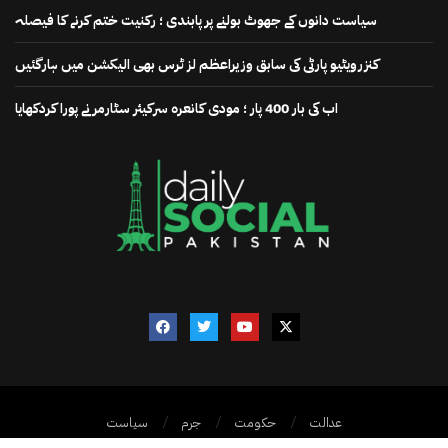
سیاست دانوں کے جھوٹ بولنے پر پابندی ؛ رکنیت ختم کرنے کا فیصلہ
کنزرویٹیو پارٹی کی سابق وزیراعظم لز ٹرس بھی الیکشن میں ہارگئیں
اب کی بار 400 پار ؛ مودی کانعرہ سرکیئر سٹارمر نے پورا کردکھایا
عدالت
حکومت
جرم
سیاست