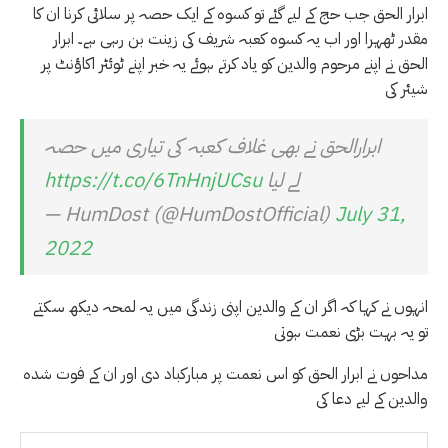
ابرار الحق جب حج کے لیے گئے تو کسوہ کے ایک حصہ پر سلائی کرنا ان کا
مقدر ٹھہرا اور اب یہ کسوہ کعبہ شریف کی زینت بن رہی ہے۔ ابرار
الحق نے اپنے مرحوم والدین کو یاد کرتے ہوئے یہ خبر اپنے ٹوئٹر اکاؤنٹ پر
شیئر کی
ابرارالحق نے بھی غلاف کعبہ کی تیاری میں حصہ
لے لیا
https://t.co/6TnHnjUCsu
— HumDost (@HumDostOfficial)
July 31,
2022
انہوں نے کہا کہ اگر ان کے والدین اپنی زندگی میں یہ لمحہ دیکھ سکتے
تو یہ بہت بڑی نعمت ہوتی
مداحوں نے ابرار الحق کو اس نعمت پر مبارکباد دی اور ان کے فوت شدہ
والدین کے لیے دعا کی