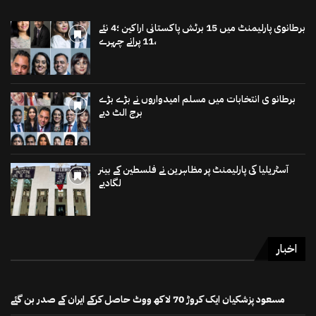
برطانوی پارلیمنٹ میں 15 برٹش پاکستانی اراکین ؛4 نئے
،11 پرانے چہرے
برطانو ی انتخابات میں مسلم امیدواروں نے بڑے بڑے
برج الٹ دیے
آسٹریلیا کی پارلیمنٹ پر مظاہرین نے فلسطین کے بینر
لگادیے
اخبار
مسعود پزشکیان ایک کروڑ 70 لاکھ ووٹ حاصل کرکے ایران کے صدر بن گئے