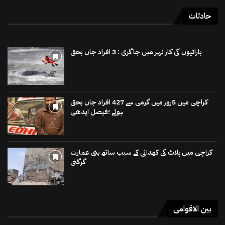
حادثات
باراتیوں کی کار نہر میں جاگری : 3 افراد جاں بحق
کراچی میں 5روز میں گرمی سے 427 افراد جاں بحق
ہوئے ؛فیصل ایدھی
کراچی میں پلاٹ کی کھدائی کے سبب ساتھ بنی عمارت
گرگئی
بین الاقوامی