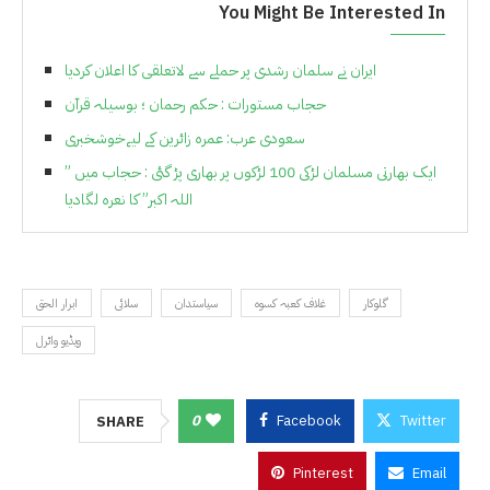
You Might Be Interested In
ایران نے سلمان رشدی پر حملے سے لاتعلقی کا اعلان کردیا
حجاب مستورات : حکم رحمان ؛ بوسیلہ قرآن
سعودی عرب: عمرہ زائرین کے لیےخوشخبری
ایک بھارتی مسلمان لڑکی 100 لڑکوں پر بھاری پڑ گئی : حجاب میں ”
اللہ اکبر” کا نعرہ لگادیا
گلوکار
غلاف کعبہ کسوہ
سیاستدان
سلائی
ابرار الحق
ویڈیو وائرل
0
Facebook
Twitter
SHARE
Pinterest
Email