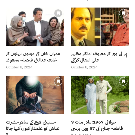
پی ٹی وی کے معروف اداکار مظہر
عمران خان کی دونوں بہنوں کے
علی انتقال کرگئے
خلاف عدالتی فیصلہ محفوظ
October 8, 2024
October 8, 2024
9 جولائی 1967:مادر ملت
حسینی فوج کے سالار حضرت
فاطمہ جناح کی 57 ویں برسی
عباسّ کو علمدار کیوں کہا جاتا
ہے ؟