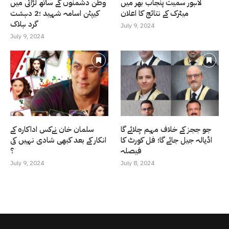
لاہور سمیت پنجاب بھر میں
وطن دشمنوں کے ساتھ لڑائی میں
میٹرک کے نتائج کا اعلان
کیپٹن اسامہ شہید ؛2 دہشت
گرد ہلاک
July 9, 2024
July 9, 2024
جو ججز کے خلاف مہم چلائے گا
سلمان خان نےکس اداکارہ کے
اڈیالہ جیل جائے گا؛ فل کورٹ کا
انکار کے بعد کبھی شادی نہیں کی
فیصلہ
؟
July 9, 2024
July 8, 2024