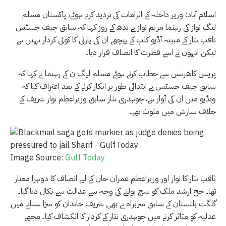
اسلام آباد: وزیر داخلہ کے الزامات کی تردید کرتے ہوئے، پاکستان مسلم
لیگ نواز کی رہنما مریم نواز نے بدھ کے روز کہا کہ سابق چیف جسٹس
ثاقب نثار کے مبینہ آڈیو کلپ کے پیچھے ان کی پارٹی کا کوئی کردار نہیں ہے
لیکن انہوں نے اسے فطرت کا انصاف قرار دیا۔
پریس کانفرنس سے خطاب کرتے ہوئے مسلم لیگ ن کے رہنما نے کہا کہ
سابق چیف جسٹس نے ابتدائی طور پر انکار کرنے کے بعد اعتراف کیا کہ
ویڈیو میں ان کی آواز ہے، چوہدری نثار سابق وزیراعظم نواز شریف کے
خلاف سازش میں ملوث تھے۔
Image Source:
Gulf Today
ثاقب نثار کا نواز اور وزیراعظم عمران خان کے لیے انصاف کا دوہرا معیار
تھا۔ جج ارشد ملک کو سچ بولنے کی وجہ سے عدالت سے نکال دیا گیا۔
گلگت بلتستان کے سابق سربراہ نے بھی شریف خاندان کو سزا سنانے میں
عدلیہ کو متاثر کرنے میں چوہدری نثار کے کردار کا انکشاف کیا۔ مجھے