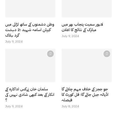
لاہور سمیت پنجاب بھر میں
وطن دشمنوں کے ساتھ لڑائی میں
میٹرک کے نتائج کا اعلان
کیپٹن اسامہ شہید ؛2 دہشت
گرد ہلاک
July 9, 2024
July 9, 2024
جو ججز کے خلاف مہم چلائے گا
سلمان خان نےکس اداکارہ کے
اڈیالہ جیل جائے گا؛ فل کورٹ کا
انکار کے بعد کبھی شادی نہیں کی
فیصلہ
؟
July 9, 2024
July 8, 2024