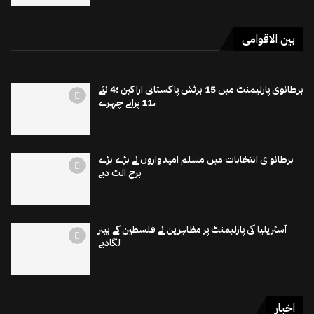
بین الاقوامی
برطانوی پارلیمنٹ میں 15 برٹش پاکستانی اراکین ؛4 نئے
،11 پرانے چہرے
برطانو ی انتخابات میں مسلم امیدواروں نے بڑے بڑے
برج الٹ دیے
آسٹریلیا کی پارلیمنٹ پر مظاہرین نے فلسطین کے بینر
لگادیے
اخبار