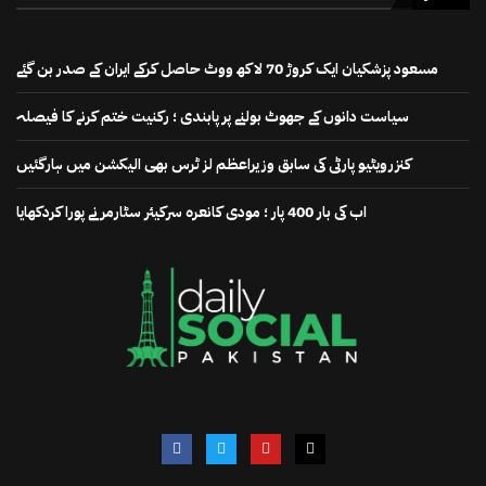
مسعود پزشکیان ایک کروڑ 70 لاکھ ووٹ حاصل کرکے ایران کے صدر بن گئے
سیاست دانوں کے جھوٹ بولنے پر پابندی ؛ رکنیت ختم کرنے کا فیصلہ
کنزرویٹیو پارٹی کی سابق وزیراعظم لز ٹرس بھی الیکشن میں ہارگئیں
اب کی بار 400 پار ؛ مودی کانعرہ سرکیئر سٹارمر نے پورا کردکھایا