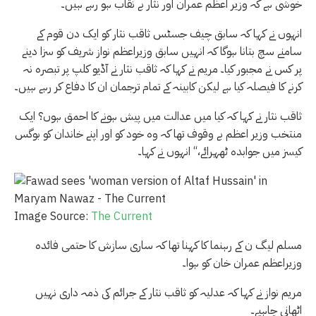
خوشی ہے کہ وزیر اعظم عمران اور نثار بے نقاب ہو رہے ہیں۔
انہوں نے کہا کہ سابق چیف جسٹس ثاقب نثار کو ایک دن قوم کے
سامنے سچ بتانا ہوگا کہ انہیں سابق وزیراعظم نواز شریف کو سزا دینے
پر کس نے مجبور کیا۔ مریم نے کہا کہ ثاقب نثار نے آڈیو کلپ پر تبصرہ نہ
کرنے کا فیصلہ کیا ہے لیکن کابینہ کے تمام ترجمان ان کا دفاع کر رہے ہیں۔
ثاقب نثار نے کہا کہ کیا میں عدالت میں پیش ہونے کا احمق ہوں؟ ایک
منتخب وزیر اعظم بے وقوف تھا کہ وہ خود کو اور اپنے خاندان کو بوگس
کیسز میں جوابدہ ٹھہرائے،‘‘ انہوں نے کہا۔
Image Source:
The Current
مسلم لیگ ن کے رہنما کا کہنا تھا کہ ساری سازش کا حتمی فائدہ
وزیراعظم عمران خان کو ہوا۔
مریم نواز نے کہا کہ عدلیہ کو ثاقب نثار کے جرائم کی ذمہ داری نہیں
اٹھانی چاہیے۔