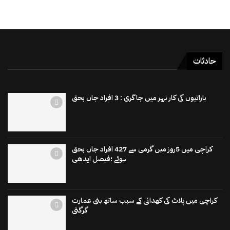
حادثات
باراتیوں کی کار نہر میں جاگری : 3 افراد جاں بحق
کراچی میں 5روز میں گرمی سے 427 افراد جاں بحق
ہوئے ؛فیصل ایدھی
کراچی میں پلاٹ کی کھدائی کے سبب ساتھ بنی عمارت
گرگئی