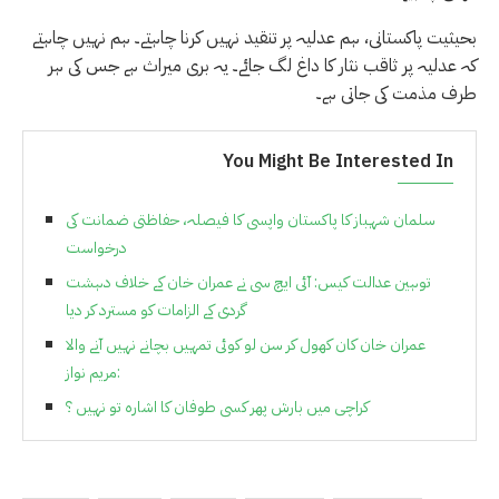
بحیثیت پاکستانی، ہم عدلیہ پر تنقید نہیں کرنا چاہتے۔ ہم نہیں چاہتے
کہ عدلیہ پر ثاقب نثار کا داغ لگ جائے۔ یہ بری میراث ہے جس کی ہر
طرف مذمت کی جاتی ہے۔
You Might Be Interested In
سلمان شہباز کا پاکستان واپسی کا فیصلہ، حفاظتی ضمانت کی
درخواست
توہین عدالت کیس: آئی ایچ سی نے عمران خان کے خلاف دہشت
گردی کے الزامات کو مسترد کر دیا
عمران خان کان کھول کر سن لو کوئی تمہیں بچانے نہیں آنے والا
:مریم نواز
کراچی میں بارش پھر کسی طوفان کا اشارہ تو نہیں ؟