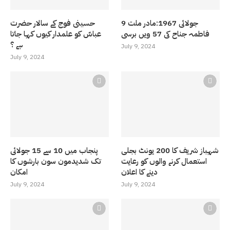
9 جولائی 1967:مادر ملت
حسینی فوج کے سالار حضرت
فاطمہ جناح کی 57 ویں برسی
عباسّ کو علمدار کیوں کہا جاتا
ہے ؟
July 9, 2024
July 9, 2024
شہباز شریف کا 200 یونٹ بجلی
پنجاب میں 10 سے 15 جولائی
استعمال کرنے والوں کو رعایت
تک شدیدمون سون بارشوں کا
دینے کا اعلان
امکان
July 9, 2024
July 9, 2024