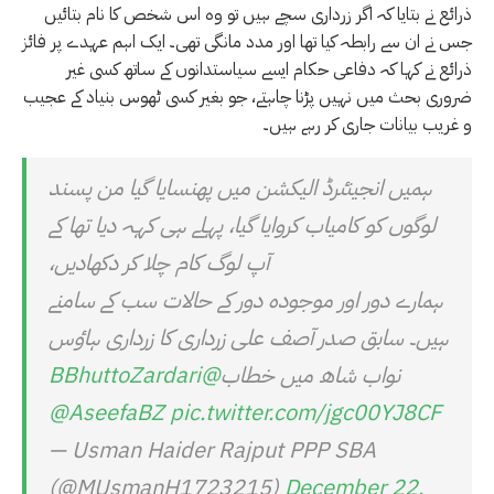
ذرائع نے بتایا کہ اگر زرداری سچے ہیں تو وہ اس شخص کا نام بتائیں
جس نے ان سے رابطہ کیا تھا اور مدد مانگی تھی۔ ایک اہم عہدے پر فائز
ذرائع نے کہا کہ دفاعی حکام ایسے سیاستدانوں کے ساتھ کسی غیر
ضروری بحث میں نہیں پڑنا چاہتے، جو بغیر کسی ٹھوس بنیاد کے عجیب
و غریب بیانات جاری کر رہے ہیں۔
ہمیں انجینٸرڈ الیکشن میں پھنسایا گیا من پسند
لوگوں کو کامیاب کروایا گیا، پہلے ہی کہہ دیا تھا کے
آپ لوگ کام چلا کر دکھادیں،
ہمارے دور اور موجودہ دور کے حالات سب کے سامنے
ہیں۔ سابق صدر آصف علی زرداری کا زرداری ہاٶس
نواب شاھ میں خطاب
@BBhuttoZardari
@AseefaBZ
pic.twitter.com/jgc00YJ8CF
— Usman Haider Rajput PPP SBA
(@MUsmanH1723215)
December 22,