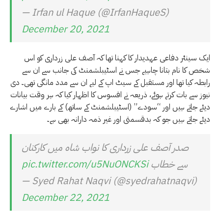
— Irfan ul Haque (@IrfanHaqueS)
December 20, 2021
ایک سینئر دفاعی عہدیدار کا کہنا تھا کہ آصف علی زرداری کو اس
شخص کا نام بتانا چاہیے جس نے اسٹیبلشمنٹ کی جانب سے ان سے
رابطہ کیا تھا اور مستقبل کے سیٹ اپ کے لیے ان سے مدد مانگی تھی۔ دی
نیوز سے بات کرتے ہوئے، ذریعہ نے افسوس کا اظہار کیا کہ ہر وقت بیانات
دیئے جاتے ہیں اور “سودے” (اسٹیبلشمنٹ کے ساتھ) کے بارے میں اشارے
دیئے جاتے ہیں جو کہ بدقسمتی اور غیر ذمہ دارانہ بھی ہے۔
صدر آصف علی زرداری کا نواب شاہ میں کارکنان
سے خطاب
pic.twitter.com/u5NuONCKSi
— Syed Rahat Naqvi (@syedrahatnaqvi)
December 22, 2021