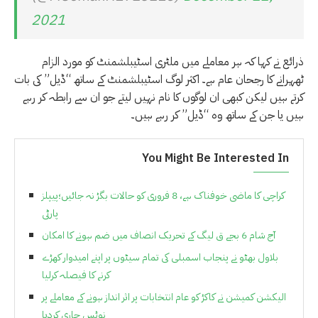
2021
ذرائع نے کہا کہ ہر معاملے میں ملٹری اسٹیبلشمنٹ کو مورد الزام
ٹھہرانے کا رجحان عام ہے۔ اکثر لوگ اسٹیبلشمنٹ کے ساتھ “ڈیل” کی بات
کرتے ہیں لیکن کبھی ان لوگوں کا نام نہیں لیتے جو ان سے رابطہ کر رہے
ہیں یا جن کے ساتھ وہ “ڈیل” کر رہے ہیں۔
You Might Be Interested In
کراچی کا ماضی خوفناک ہے، 8 فروری کو حالات بگڑ نہ جائیں؛پیپلز
پارٹی
آج شام 6 بجے ق لیگ کے تحریک انصاف میں ضم ہونے کا امکان
بلاول بھٹو نے پنجاب اسمبلی کی تمام سیٹوں پر اپنے امیدوار کھڑے
کرنے کا فیصلہ کرلیا
الیکشن کمیشن نے کاکڑ کو عام انتخابات پر اثر انداز ہونے کے معاملے پر
نوٹس جاری کردیا