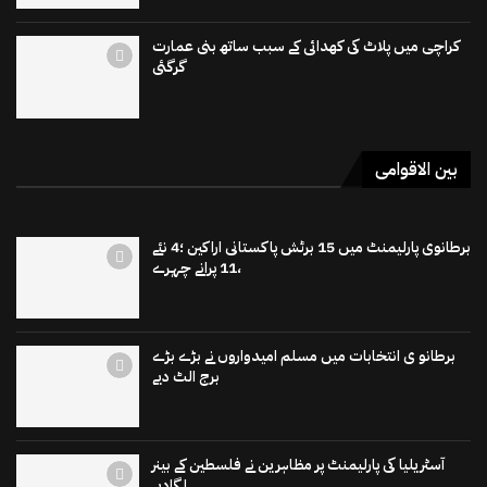
کراچی میں پلاٹ کی کھدائی کے سبب ساتھ بنی عمارت
گرگئی
بین الاقوامی
برطانوی پارلیمنٹ میں 15 برٹش پاکستانی اراکین ؛4 نئے
،11 پرانے چہرے
برطانو ی انتخابات میں مسلم امیدواروں نے بڑے بڑے
برج الٹ دیے
آسٹریلیا کی پارلیمنٹ پر مظاہرین نے فلسطین کے بینر
لگادیے