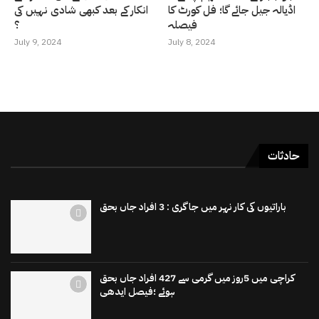
اڈیالہ جیل جائے گا؛ فل کورٹ کا
انکار کے بعد کبھی شادی نہیں کی
فیصلہ
؟
July 9, 2024
July 8, 2024
حادثات
باراتیوں کی کار نہر میں جاگری : 3 افراد جاں بحق
کراچی میں 5روز میں گرمی سے 427 افراد جاں بحق
ہوئے ؛فیصل ایدھی