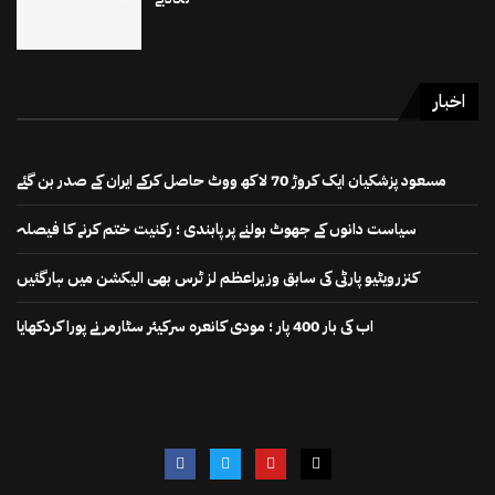
اخبار
مسعود پزشکیان ایک کروڑ 70 لاکھ ووٹ حاصل کرکے ایران کے صدر بن گئے
سیاست دانوں کے جھوٹ بولنے پر پابندی ؛ رکنیت ختم کرنے کا فیصلہ
کنزرویٹیو پارٹی کی سابق وزیراعظم لز ٹرس بھی الیکشن میں ہارگئیں
اب کی بار 400 پار ؛ مودی کانعرہ سرکیئر سٹارمر نے پورا کردکھایا