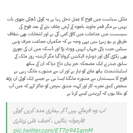
ملکی سیاست میں فوج کا عمل دخل رہا ہے یہ کوئی ڈھکی چھپی بات
نہیں ہے مگر قمر جاوید باجوہ کے آرمی چئف بننے کے بعد فوج کی
سیسست میں مداخلت میں کافی کمی آئی ہے اور انتخابات بھی شفاف
طریقے پر ہو رہئ ہیں یہی وجہ ہے کہ حکمران جماعت صرف وہی
سیٹیں جیت پائی جہاں انہیں ووٹ پڑا اور ڈسکہ میں ان کی چوری
بھی پکڑی گئی اور دوبارہ الیکشن کروایا گیا مگر گزشتہ روز ملک کے
سابق صدر نے ایک مضحکہ خیز بیان داغ دیا کہ ان کے ساتھ
اسٹیبلشمنٹ ہاتھ ملانے کو تیار ہے اور ان سے مشورے مانگ رہی ہے
فوج کا سیستدان سے مشورہ مانگنا ایسا ہی ہے جیسے ایک کوئی ان پڑھ
شخص کسی تجربہ کار اور کہنہ مشق سرجن کو جاکر کہے کہ میں آپ
کو بتاتا ہوں کہ آپریشن کیسے کرنا ہے
اب وہ فرماتے ہیں آکر ہماری مدد کریں کوئی
فارمولہ بنائیں ۔ آصف علی زرداری
pic.twitter.com/ET7p941amM