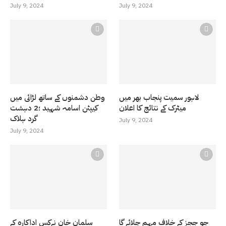
July 9, 2024
July 9, 2024
لاہور سمیت پنجاب بھر میں
وطن دشمنوں کے ساتھ لڑائی میں
میٹرک کے نتائج کا اعلان
کیپٹن اسامہ شہید ؛2 دہشت
گرد ہلاک
July 9, 2024
July 9, 2024
جو ججز کے خلاف مہم چلائے گا
سلمان خان نےکس اداکارہ کے