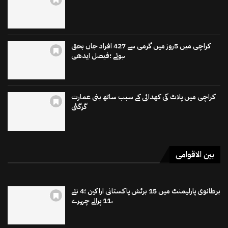
کراچی میں 5روز میں گرمی سے 427 افراد جاں بحق
ہوئے ؛فیصل ایدھی
کراچی میں پلاٹ کی کھدائی کے سبب ساتھ بنی عمارت
گرگئی
بین الاقوامی
برطانوی پارلیمنٹ میں 15 برٹش پاکستانی اراکین ؛4 نئے
،11 پرانے چہرے