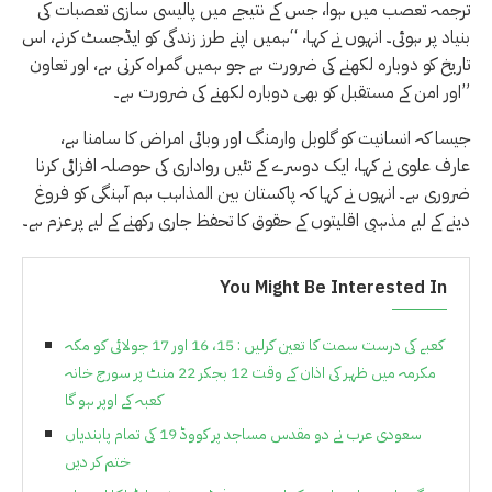
ترجمہ تعصب میں ہوا، جس کے نتیجے میں پالیسی سازی تعصبات کی
بنیاد پر ہوئی۔ انہوں نے کہا، “ہمیں اپنے طرز زندگی کو ایڈجسٹ کرنے، اس
تاریخ کو دوبارہ لکھنے کی ضرورت ہے جو ہمیں گمراہ کرتی ہے، اور تعاون
اور امن کے مستقبل کو بھی دوبارہ لکھنے کی ضرورت ہے۔”
جیسا کہ انسانیت کو گلوبل وارمنگ اور وبائی امراض کا سامنا ہے،
عارف علوی نے کہا، ایک دوسرے کے تئیں رواداری کی حوصلہ افزائی کرنا
ضروری ہے۔ انہوں نے کہا کہ پاکستان بین المذاہب ہم آہنگی کو فروغ
دینے کے لیے مذہبی اقلیتوں کے حقوق کا تحفظ جاری رکھنے کے لیے پرعزم ہے۔
You Might Be Interested In
کعبے کی درست سمت کا تعین کرلیں : 15، 16 اور 17 جولائی کو مکہ
مکرمہ میں ظہر کی اذان کے وقت 12 بجکر 22 منٹ پر سورج خانہ
کعبہ کے اوپر ہو گا
سعودی عرب نے دو مقدس مساجد پر کووڈ 19 کی تمام پابندیاں
ختم کر دیں