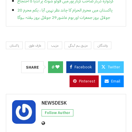
گردوارہ دربار صاحب کرتار پور میں فوٹو شوٹ پر انڈیا کا احتجاج
پاکستان میں محرم الحرام کا چاند نظر نہیں آیا ، یکم محرم 20
جولائی بروز جمعرات اور یوم عاشور 29 جولائی بروز ہفتہ ہوگا
واشنگٹن
مزہبی ہم آہنگی
مزہب
عارف علوی
پاکستان
0
Facebook
Twitter
SHARE
Pinterest
Email
NEWSDESK
Follow Author