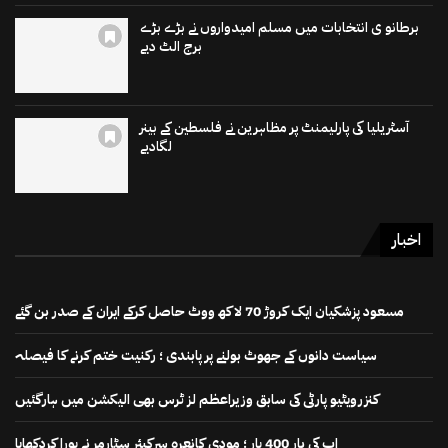
برطانو ی انتخابات میں مسلم امیدواروں نے بڑے بڑے
برج الٹ دیے
آسٹریلیا کی پارلیمنٹ پر مظاہرین نے فلسطین کے بینر
لگادیے
اخبار
مسعود پزشکیان ایک کروڑ 70 لاکھ ووٹ حاصل کرکے ایران کے صدر بن گئے
سیاست دانوں کے جھوٹ بولنے پر پابندی ؛ رکنیت ختم کرنے کا فیصلہ
کنزرویٹیو پارٹی کی سابق وزیراعظم لز ٹرس بھی الیکشن میں ہارگئیں
اب کی بار 400 پار ؛ مودی کانعرہ سرکیئر سٹارمر نے پورا کردکھایا