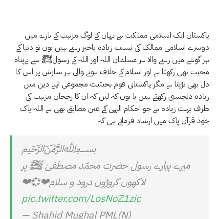
پاکستان ایک اسلامی مملکت ہے یہاں کے لوگ مزہب کے بارے میں
دوسرے اسلامی ممالک کی نسبت زیادہ باخبر رہتے ہیں یوں تو دنیا کے
ہر گوشے میں رہنے والا ہر مسلمان اللہ اور اللہ کے رسولﷺ سے بےپناہ
محبت بھی رکھتا ہے اور اسلام کے خلاف ہونے والی ہر سازش پر اس کا
دل بھی تڑپتا ہے مگر پاکستانی قوم بحیثیت مجموعی اپنے دین میں
زیادہ دلچسپی رکھتے ہیں یا یوں کہ لیں کہ ان کا رجحان مزہب کی
طرف بہت زیادہ ہے جو احکام الہی کے عین مطابق بھی ہے اللہ پاک
خود قرآن پاک میں ارشاد فرماتے ہی کہ
﷽
میرے پیارے رسول حضرت محمّد مصطفیٰ ﷺ پر
لاکھوں کروڑوں درود و سلام❤💞❤
pic.twitter.com/LosNoZ1zic
— Shahid Mughal PML(N)