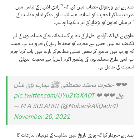
صدر نے اپنے ورچوئل خطاب میں کہا کہ “آزادی اظہار کے لباس میں
نفرت پیدا کرنا مغرب کو اسلام، عیسائیت اور دیگر تمام مذاہب کے
درمیان تعاون کو بڑھانے کے لیے دیکھنا چاہیے۔”
علوی نے کہا کہ آزادی اظہار کے نام پر گستاخانہ خاکے مسلمانوں کے لیے
تکلیف دہ ہیں جس سے مغرب کو محتاط رہنے کی ضرورت ہے۔ جیسا
کہ یورپ میں ماضی کے بعض نسلی مظالم کے بارے میں بات کرنا جرم
ہے، اسی طرح مسلمانوں کی پیغمبر اکرم (ص) سے محبت انتہائی
اہمیت کی حامل ہے۔
❤❤ حضرت محمّد مصطفیٰ ﷺ ہمارے بڑی شان
والے ❤❤ ❤
pic.twitter.com/UYu2YaXADT
— M A SULAHRI (@MubarikAliQadr4)
November 20, 2021
صدر نے خبردار کیا کہ پوری تاریخ میں مذاہب کے درمیان تنازعات کا