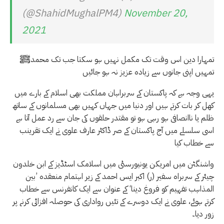
(@ShahidMughalPM4)
November 20,
2021
تمہارا دین اس وقت تک مکمل نہیں ہو سکتا جب تک محمدﷺ
تمہیں اپنی جانوں سے زیادہ عزیز نہ ہو جائیں
یہی وجہ ہے کہ پاکستان کے سربراہان مملکت بھی اسلام کے بارے میں
کھل کر بات کرتے ہیں اور دنیا میں جہاں کہیں بھی مسلمانوں کے ساتھ
ظلم یا ناانصافی ہو رہی ہو تو مقتدر حلقوں کی جان سے رد عمل آتا ہے
اسی سلسلے میں آج پاکستان کے صر ڈاکٹر عارف علوی نے ایک تقرینب
سے خطاب کیا
واشنگٹن میں امریکن یونیورسٹی میں اسلامک اسٹڈیز کے ابن خلدون
چیئر کے سربراہ سفیر (ر) اکبر ایس احمد کے زیر اہتمام منعقدہ ’بین
المذاہب تفہیم کو فروغ دینا‘ کے عنوان سے ایک کانفرنس سے خطاب
کرتے ہوئے، علوی نے ایک دوسرے کے تئیں رواداری کی حوصلہ افزائی کرنے پر
زور دیا۔