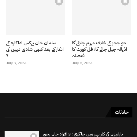
جو ججز کے خلاف مہم چلائے گا
سلمان خان نےکس اداکارہ کے
اڈیالہ جیل جائے گا؛ فل کورٹ کا
انکار کے بعد کبھی شادی نہیں کی
فیصلہ
؟
July 9, 2024
July 8, 2024
حادثات
باراتیوں کی کار نہر میں جاگری : 3 افراد جاں بحق