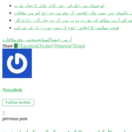
بلوچستان میں ایک اور ہیلی کاپٹر حادثہ 6 جوان شہید
پاکستان میں بسنے والی اقلیتوں کے وفد سے جی ایچ کیو میں ملاقات
یف آف آرمی سٹاف کی تقرری دو دن میں کر دی جائے گی: رانا ثنا اللہ
قومی سلامتی کا اجلاس : فوج کے تینوں سربراہان کی شرکت
آرمی چیف
پاکستان
چین
چینی وفد
ملاقات
Share
0
Facebook
Twitter
Pinterest
Email
Newsdesk
Follow Author
previous post