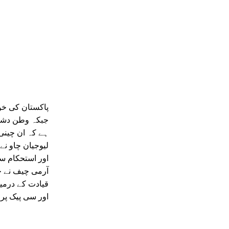
پاکستان کی خو
جبکہ وطن دشمن
ہے کہ ان چینی
لیوجیان چاو نے
اور استحکام سم
آرمی چیف نے چی
قیادت کے درمیا
اور سی پیک پر