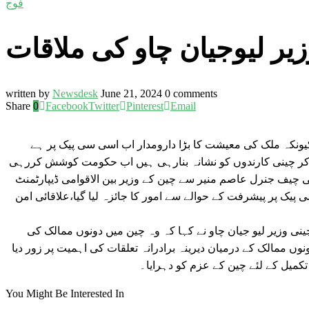
فوج
ر لیوجیان چاو کی ملاقات
written by
Newsdesk
June 21, 2024
0 comments
Share
0
Facebook
Twitter
Pinterest
Email
یونکہ ملک کی معیشت کا بڑا دارومدار اب اسی سی پیک پر ہے
 کر چینی کارندوں کو نشانہ بنارہی ہیں اب حکومت کوشش کررہی
 چیف جنرل عاصم منیر سے چین کے وزیر بین الاقوامی ڈیپارٹمنٹ
پیک پر پیشرفت کے حوالے سے امور کا جائزہ لیا گیا،علاقائی امن
نی وزیر لیو جیان چاو نے کہا کہ وہ چین میں دونوں ممالک کی
وں ممالک کے درمیان دیرینہ برادرانہ تعلقات کی اہمیت پر زور دیا
کمیل کے لئے چین کے عزم کو دہرایا۔
You Might Be Interested In