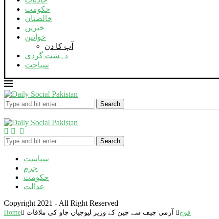
حکومت
خالصتان
خبریں
خواتین
آپ کا دن
دہشت گردی
سیاحت
Search
Search
سیاست
جرم
حکومت
عدالت
Copyright 2021 - All Right Reserved
فوج
آرمی چیف سے چین کے وزیر لیوجیان چاو کی ملاقات
Home