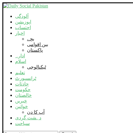
آلودگی
اپوزیشن
احتساب
اخبار
بچے
بین اقوامی
پاکستان
ادارہ
اسلام
ٹیکنالوجی
تعلیم
ٹرانسپورٹ
حادثات
حکومت
خالصتان
خبریں
خواتین
آپ کا دن
دہشت گردی
سیاحت