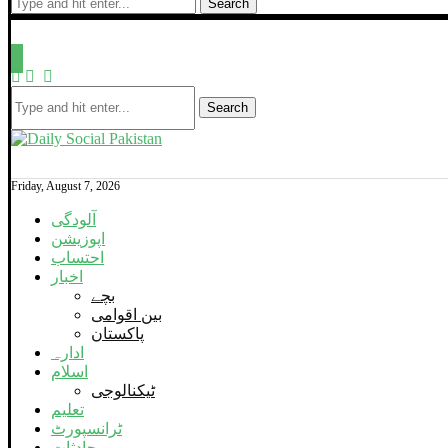
Search
Search
Friday, August 7, 2026
آلودگی
اپوزیشن
احتساب
اخبار
بچے
بین اقوامی
پاکستان
ادارہ
اسلام
ٹیکنالوجی
تعلیم
ٹرانسپورٹ
حادثات