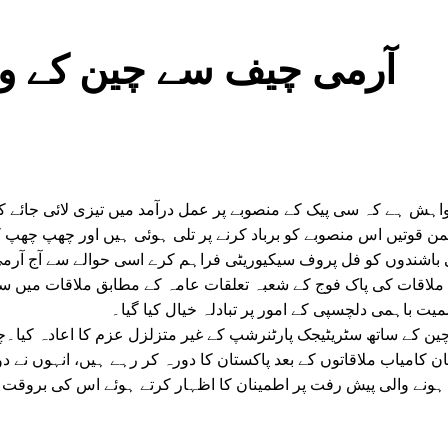
آرمی چیف سے چین کے وزی
اہش ہے کہ سی پیک کے منصوبے پر عمل درآمد میں تیزی لائی جائے ک
 قوتیں اس منصوبے کو برباد کرنے پر تلی ہوئی ہیں اور چھپ چھپ
 باشندوں کو فل پروف سیکیوریٹی فراہم کرے اسی حوالے سے آج آرمی
 ملاقات کی پاک فوج کے شعبہ تعلقات عامہ کے مطابق ملاقات میں سی 
یت باہمی دلچسپی کے امور پر تبادلہ خیال کیا گیا۔
ن کے ساتھ سٹریٹیجک پارٹنرشپ کے غیر متزلزل عزم کا اعادہ کیا۔چی
ن کامیاب ملاقاتوں کے بعد پاکستان کا دورہ کر رہے ہیں، انہوں نے دون
 ہونے والی پیش رفت پر اطمینان کا اظہار کرتے ہوئے اس کی بروقت ت