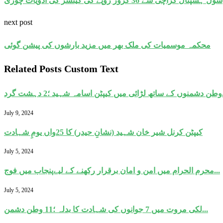
سول ہسپتال کراچی سے 36 کروڑ روپے کی کینسر کی ادویات چوری
next post
محکمہ موسمیات کی ملک بھر میں مزید بارشوں کی پیشن گوئی
Related Posts Custom Text
ہشت گرد...
July 9, 2024
کیپٹن کرنل شیر خان شہید (نشانِ حیدر) کا 25واں یومِ شہادت
July 5, 2024
محرم الحرام میں امن و امان برقرار رکھنے کے لیےپنجاب میں فوج...
July 5, 2024
لکی مروت میں 7 جوانوں کی شہادت کا بدلہ ؛11 وطن دشمن...