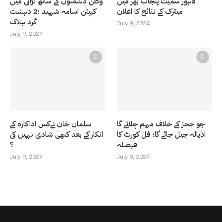
لاہور سمیت پنجاب بھر میں
وطن دشمنوں کے ساتھ لڑائی میں
میٹرک کے نتائج کا اعلان
کیپٹن اسامہ شہید ؛2 دہشت
گرد ہلاک
July 9, 2024
July 9, 2024
جو ججز کے خلاف مہم چلائے گا
سلمان خان نےکس اداکارہ کے
اڈیالہ جیل جائے گا؛ فل کورٹ کا
انکار کے بعد کبھی شادی نہیں کی
فیصلہ
؟
July 9, 2024
July 8, 2024