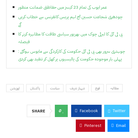
عمر ایوب کی تمام 23 کیسز میں حفاظتی ضمانت منظور
چودھری شجاعت حسین آج اہم پریس کانفرنس سے خطاب کریں
گے
پی ٹی آئی کا لبرٹی چوک میں بھرپور سیاسی طاقت کا مظاہرہ کرنے کا
فیصلہ
چوہدری سرور بھی پی ٹی آئی حکومت کی کارکردگی سے مایوس ہوگئے :
پہلی بار موجودہ حکومت کی پالیسیوں پر کھل کر تنقید بھی کردی
مطالبہ
فوج
شہباز شریف
سیاست
پاکستان
اپوزیشن
0
Facebook
Twitter
SHARE
Pinterest
Email