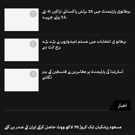
برطانوی پارلیمنٹ میں 15 برٹش پاکستانی اراکین ؛4 نئے
،11 پرانے چہرے
برطانو ی انتخابات میں مسلم امیدواروں نے بڑے بڑے
برج الٹ دیے
آسٹریلیا کی پارلیمنٹ پر مظاہرین نے فلسطین کے بینر
لگادیے
اخبار
مسعود پزشکیان ایک کروڑ 70 لاکھ ووٹ حاصل کرکے ایران کے صدر بن گئے