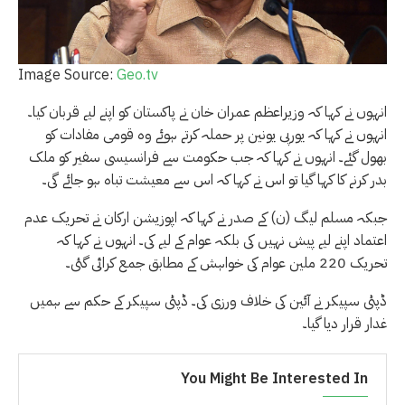
Image Source:
Geo.tv
انہوں نے کہا کہ وزیراعظم عمران خان نے پاکستان کو اپنے لیے قربان کیا۔
انہوں نے کہا کہ یورپی یونین پر حملہ کرتے ہوئے وہ قومی مفادات کو
بھول گئے۔ انہوں نے کہا کہ جب حکومت سے فرانسیسی سفیر کو ملک
بدر کرنے کا کہا گیا تو اس نے کہا کہ اس سے معیشت تباہ ہو جائے گی۔
جبکہ مسلم لیگ (ن) کے صدر نے کہا کہ اپوزیشن ارکان نے تحریک عدم
اعتماد اپنے لیے پیش نہیں کی بلکہ عوام کے لیے کی۔ انہوں نے کہا کہ
تحریک 220 ملین عوام کی خواہش کے مطابق جمع کرائی گئی۔
ڈپٹی سپیکر نے آئین کی خلاف ورزی کی۔ ڈپٹی سپیکر کے حکم سے ہمیں
غدار قرار دیا گیا۔
You Might Be Interested In