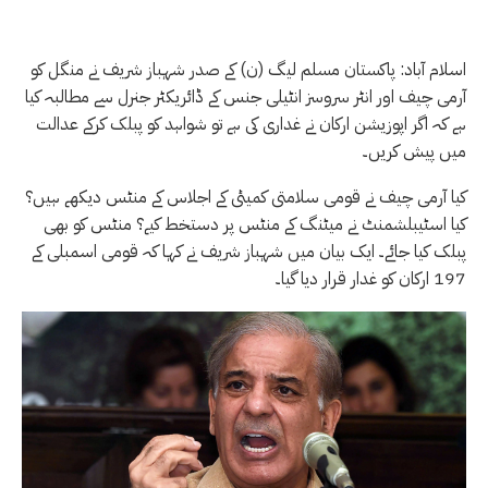
اسلام آباد: پاکستان مسلم لیگ (ن) کے صدر شہباز شریف نے منگل کو
آرمی چیف اور انٹر سروسز انٹیلی جنس کے ڈائریکٹر جنرل سے مطالبہ کیا
ہے کہ اگر اپوزیشن ارکان نے غداری کی ہے تو شواہد کو پبلک کرکے عدالت
میں پیش کریں۔
کیا آرمی چیف نے قومی سلامتی کمیٹی کے اجلاس کے منٹس دیکھے ہیں؟
کیا اسٹیبلشمنٹ نے میٹنگ کے منٹس پر دستخط کیے؟ منٹس کو بھی
پبلک کیا جائے۔ ایک بیان میں شہباز شریف نے کہا کہ قومی اسمبلی کے
197 ارکان کو غدار قرار دیا گیا۔