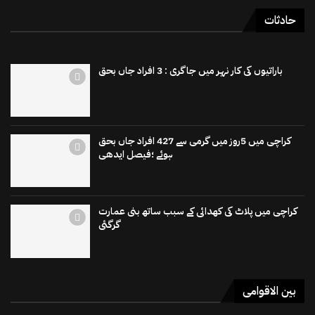
حادثات
باراتیوں کی کار نہر میں جاگری : 3 افراد جاں بحق
کراچی میں 5روز میں گرمی سے 427 افراد جاں بحق
ہوئے ؛فیصل ایدھی
کراچی میں پلاٹ کی کھدائی کے سبب ساتھ بنی عمارت
گرگئی
بین الاقوامی