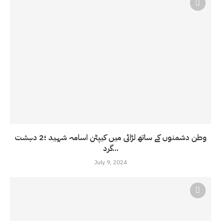
وطن دشمنوں کے ساتھ لڑائی میں کیپٹن اسامہ شہید ؛2 دہشت
گرد...
July 9, 2024